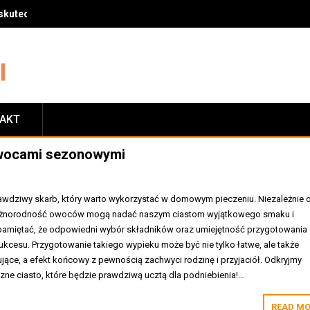
skuteczny sposób na zrzucenie wagi
TAKT
owocami sezonowymi
wdziwy skarb, który warto wykorzystać w domowym pieczeniu. Niezależnie 
 różnorodność owoców mogą nadać naszym ciastom wyjątkowego smaku i
pamiętać, że odpowiedni wybór składników oraz umiejętność przygotowania
ukcesu. Przygotowanie takiego wypieku może być nie tylko łatwe, ale także
jące, a efekt końcowy z pewnością zachwyci rodzinę i przyjaciół. Odkryjmy
zne ciasto, które będzie prawdziwą ucztą dla podniebienia!…
READ MO