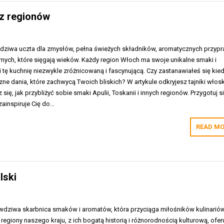
y z regionów
dziwa uczta dla zmysłów, pełna świeżych składników, aromatycznych przypr
arnych, które sięgają wieków. Każdy region Włoch ma swoje unikalne smaki i
ni tę kuchnię niezwykle zróżnicowaną i fascynującą. Czy zastanawiałeś się kied
ne dania, które zachwycą Twoich bliskich? W artykule odkryjesz tajniki włos
ię, jak przybliżyć sobie smaki Apulii, Toskanii i innych regionów. Przygotuj s
zainspiruje Cię do…
READ MO
lski
wdziwa skarbnica smaków i aromatów, która przyciąga miłośników kulinarió
regiony naszego kraju, z ich bogatą historią i różnorodnością kulturową, ofer