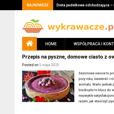
Skip
NAJNOWSZE
Dieta pudełkowa odchudzająca – 
to
content
HOME
WSPÓŁPRACA I KON
Przepis na pyszne, domowe ciasto z 
Posted on
5 maja 2020
Sezonowe owoce to pra
pory roku, świeżość i
aromatu. Warto jednak 
biszkoptu to klucz do s
niezwykle satysfakcjonu
razem, jak stworzyć pys