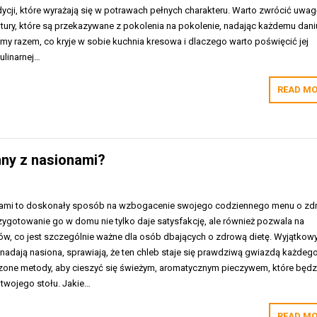
dycji, które wyrażają się w potrawach pełnych charakteru. Warto zwrócić uwag
eptury, które są przekazywane z pokolenia na pokolenie, nadając każdemu dani
my razem, co kryje w sobie kuchnia kresowa i dlaczego warto poświęcić jej
ulinarnej…
READ MO
nny z nasionami?
nami to doskonały sposób na wzbogacenie swojego codziennego menu o zd
zygotowanie go w domu nie tylko daje satysfakcję, ale również pozwala na
ów, co jest szczególnie ważne dla osób dbających o zdrową dietę. Wyjątkow
 nadają nasiona, sprawiają, że ten chleb staje się prawdziwą gwiazdą każdeg
zone metody, aby cieszyć się świeżym, aromatycznym pieczywem, które będz
twojego stołu. Jakie…
READ MO