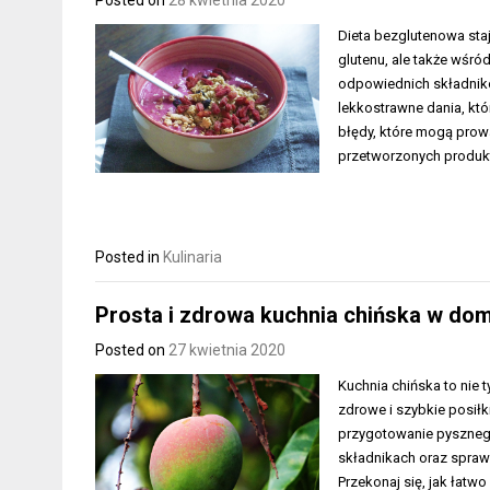
Dieta bezglutenowa staje
glutenu, ale także wśr
odpowiednich składnikó
lekkostrawne dania, kt
błędy, które mogą prow
przetworzonych produk
Posted in
Kulinaria
Prosta i zdrowa kuchnia chińska w dom
Posted on
27 kwietnia 2020
Kuchnia chińska to nie
zdrowe i szybkie posił
przygotowanie pysznego
składnikach oraz spraw
Przekonaj się, jak łat