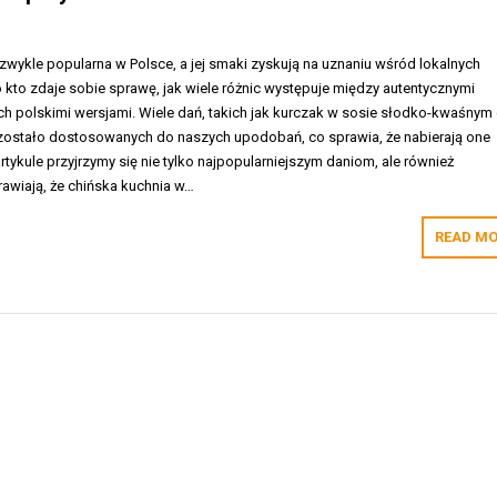
ezwykle popularna w Polsce, a jej smaki zyskują na uznaniu wśród lokalnych
kto zdaje sobie sprawę, jak wiele różnic występuje między autentycznymi
ch polskimi wersjami. Wiele dań, takich jak kurczak w sosie słodko-kwaśnym
zostało dostosowanych do naszych upodobań, co sprawia, że nabierają one
tykule przyjrzymy się nie tylko najpopularniejszym daniom, ale również
awiają, że chińska kuchnia w…
READ MO