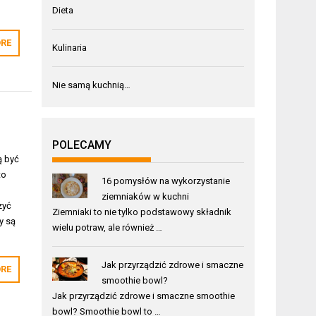
Dieta
RE
Kulinaria
Nie samą kuchnią…
POLECAMY
ą być
to
16 pomysłów na wykorzystanie
ziemniaków w kuchni
zyć
Ziemniaki to nie tylko podstawowy składnik
y są
wielu potraw, ale również …
Jak przyrządzić zdrowe i smaczne
RE
smoothie bowl?
Jak przyrządzić zdrowe i smaczne smoothie
bowl? Smoothie bowl to …