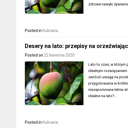
zdrowe nawyki żywieni
Posted in
Kulinaria
Desery na lato: przepisy na orzeźwiają
Posted on
22 kwietnia 2020
Lato to czas, w którym 
idealnym rozwiązaniem n
zwrócić uwagę na proste
przygotowania w krótkim
niezapomniane letnie sł
idealne na lato?…
Posted in
Kulinaria