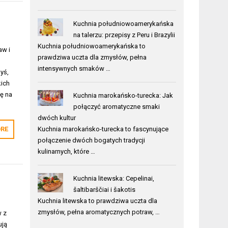
Kuchnia południowoamerykańska
na talerzu: przepisy z Peru i Brazylii
Kuchnia południowoamerykańska to
aw i
prawdziwa uczta dla zmysłów, pełna
intensywnych smaków …
yś,
kich
ię na
Kuchnia marokańsko-turecka: Jak
połączyć aromatyczne smaki
dwóch kultur
Kuchnia marokańsko-turecka to fascynujące
RE
połączenie dwóch bogatych tradycji
kulinarnych, które …
Kuchnia litewska: Cepelinai,
šaltibarščiai i šakotis
Kuchnia litewska to prawdziwa uczta dla
zmysłów, pełna aromatycznych potraw, …
w z
ują