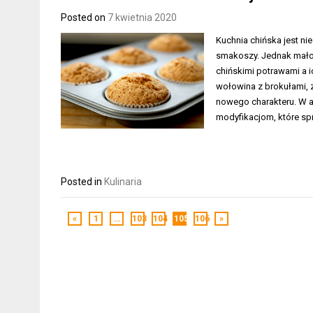
Posted on
7 kwietnia 2020
Kuchnia chińska jest ni
smakoszy. Jednak mało 
chińskimi potrawami a i
wołowina z brokułami, 
nowego charakteru. W ar
modyfikacjom, które spr
Posted in
Kulinaria
«
1
…
103
104
105
106
»