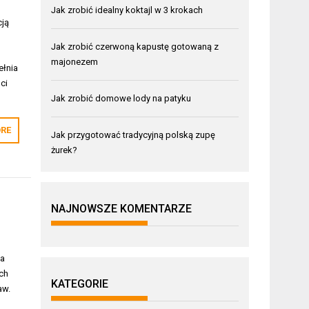
Jak zrobić idealny koktajl w 3 krokach
cją
Jak zrobić czerwoną kapustę gotowaną z
majonezem
ełnia
ci
Jak zrobić domowe lody na patyku
RE
Jak przygotować tradycyjną polską zupę
żurek?
NAJNOWSZE KOMENTARZE
na
ch
KATEGORIE
aw.
m