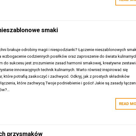
 nieszablonowe smaki
uchni brakuje odrobiny magii i niespodzianki? Łączenie nieszablonowych sm
 wzbogacenie codziennych posiłków oraz zaproszenie do świata kulinarnyc
 do sukcesu jest zrozumienie zasad harmonii smakowej, kreatywne zestawi
stanie innowacyjnych technik kulinarnych. Warto również inspirować się
r, które potrafią zaskoczyć i zachwycić. Odkryj, jak z prostych składników
ączenia, które zachwycą Twoje podniebienie i gości! Jakie są zasady łączen
ków?…
READ MO
kich przysmaków