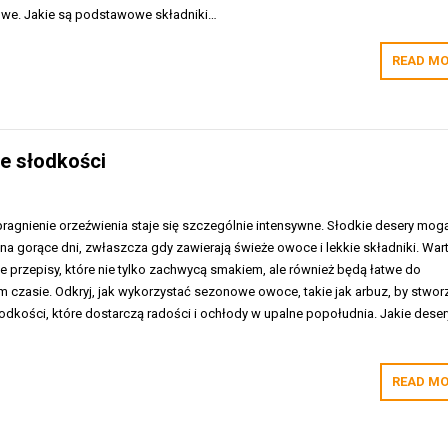
owe. Jakie są podstawowe składniki…
READ MO
ce słodkości
pragnienie orzeźwienia staje się szczególnie intensywne. Słodkie desery mog
a gorące dni, zwłaszcza gdy zawierają świeże owoce i lekkie składniki. War
 przepisy, które nie tylko zachwycą smakiem, ale również będą łatwe do
 czasie. Odkryj, jak wykorzystać sezonowe owoce, takie jak arbuz, by stwor
odkości, które dostarczą radości i ochłody w upalne popołudnia. Jakie deser
READ MO