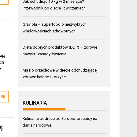
Jak schudnąć 10 kg w 2 miesiące?
Przewodnik po diecie i ćwiczeniach
Graviola – superfood o niezwykłych
właściwościach zdrowotnych
Dieta dobrych produktów (DDP) – zdrowe
nawyki i zasady żywienia
ają
ych
w
Masło orzechowe w diecie odchudzającej –
zdrowe kalorie i korzyści
RE
KULINARIA
Kulinarne podróże po Europie: przepisy na
dania narodowe
j