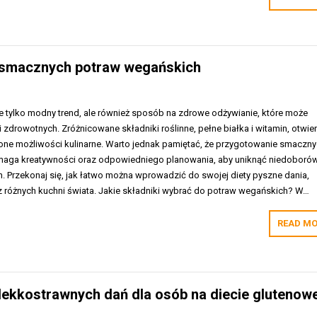
 smacznych potraw wegańskich
e tylko modny trend, ale również sposób na zdrowe odżywianie, które może
i zdrowotnych. Zróżnicowane składniki roślinne, pełne białka i witamin, otwier
one możliwości kulinarne. Warto jednak pamiętać, że przygotowanie smaczn
aga kreatywności oraz odpowiedniego planowania, aby uniknąć niedoboró
 Przekonaj się, jak łatwo można wprowadzić do swojej diety pyszne dania,
i z różnych kuchni świata. Jakie składniki wybrać do potraw wegańskich? W…
READ MO
ekkostrawnych dań dla osób na diecie glutenowe