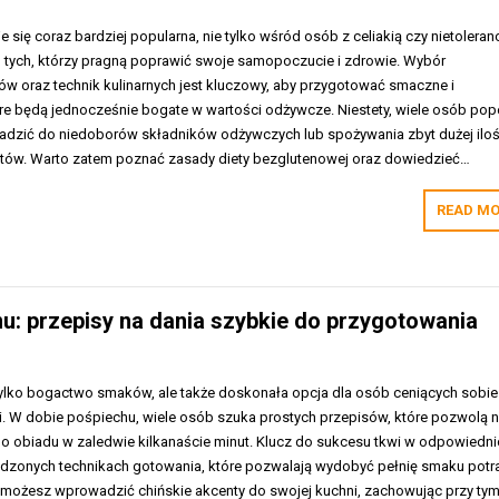
 się coraz bardziej popularna, nie tylko wśród osób z celiakią czy nietoleran
ód tych, którzy pragną poprawić swoje samopoczucie i zdrowie. Wybór
w oraz technik kulinarnych jest kluczowy, aby przygotować smaczne i
óre będą jednocześnie bogate w wartości odżywcze. Niestety, wiele osób pop
adzić do niedoborów składników odżywczych lub spożywania zbyt dużej iloś
tów. Warto zatem poznać zasady diety bezglutenowej oraz dowiedzieć…
READ MO
u: przepisy na dania szybkie do przygotowania
 tylko bogactwo smaków, ale także doskonała opcja dla osób ceniących sobie
ki. W dobie pośpiechu, wiele osób szuka prostych przepisów, które pozwolą 
 obiadu w zaledwie kilkanaście minut. Klucz do sukcesu tkwi w odpowiedni
dzonych technikach gotowania, które pozwalają wydobyć pełnię smaku potr
wo możesz wprowadzić chińskie akcenty do swojej kuchni, zachowując przy ty