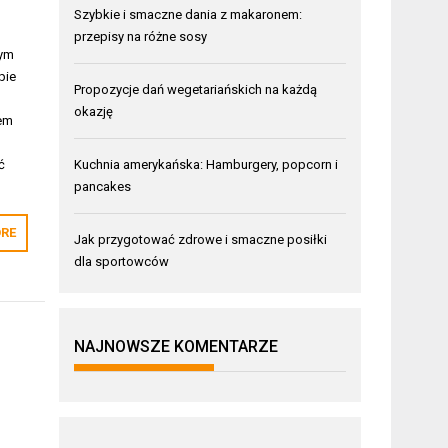
Szybkie i smaczne dania z makaronem:
przepisy na różne sosy
wym
pie
Propozycje dań wegetariańskich na każdą
okazję
tem
ć
Kuchnia amerykańska: Hamburgery, popcorn i
pancakes
RE
Jak przygotować zdrowe i smaczne posiłki
dla sportowców
NAJNOWSZE KOMENTARZE