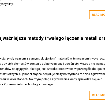
yscypliny i…
READ MO
ajważniejsze metody trwałego łączenia metali or
kojarzy się czasem z samym „sklejeniem” materiałów, tymczasem trwałe łącz
, gdy styk elementów zostanie uplastyczniony i dociśnięty. Metoda nie wyma
eriałów spajających, dlatego jest szeroko stosowana w przemyśle do łącze
yw sztucznych. O jakości złącza decyduje nie tylko wybrana rodzina zgrzewani
cesu w kilku etapach. Na czym polega zgrzewanie i kiedy sprawdza się jako
ia Zgrzewanie to technologia trwałego…
READ MO