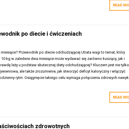
READ MO
wodnik po diecie i ćwiczeniach
miesiące? Przewodnik po diecie odchudzającej Utrata wagi to temat, który
el 10 kg w zaledwie dwa miesiące może wydawać się zarówno kuszący, jak i
prawdę leży u podstaw skutecznej diety odchudzającej? Kluczem jest nie tylk
ywieniowa, ale także zrozumienie, jak stworzyć deficyt kaloryczny i włączyć
odzienny rytm. Osiągnięcie takiego celu wymaga połączenia zdrowych nawy
READ MO
łaściwościach zdrowotnych