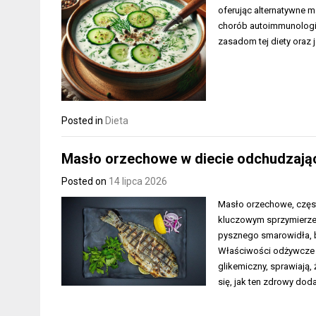
oferując alternatywne m
chorób autoimmunologic
zasadom tej diety oraz
Posted in
Dieta
Masło orzechowe w diecie odchudzające
Posted on
14 lipca 2026
Masło orzechowe, częst
kluczowym sprzymierze
pysznego smarowidła, bo
Właściwości odżywcze m
glikemiczny, sprawiają
się, jak ten zdrowy do