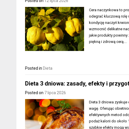
Posted on
12 lipca 2026
Cera naczynkowa to pro
odegrać kluczową rolę w
kondycję naczyń krwion
wzmocnić delikatne nacz
jakie produkty powinny z
piękną i zdrową cerą….
Posted in
Dieta
Dieta 3 dniowa: zasady, efekty i przy
Posted on
7 lipca 2026
Dieta 3 dniowa zyskuje
wagę. Oferując obietnic
efektywnych metod odch
podaż kalorii do około 
szybkie efekty mogą wi