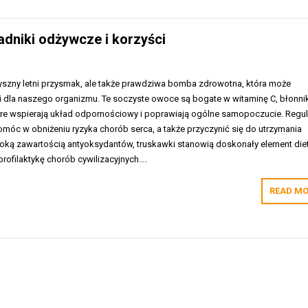
dniki odżywcze i korzyści
 pyszny letni przysmak, ale także prawdziwa bomba zdrowotna, która może
ci dla naszego organizmu. Te soczyste owoce są bogate w witaminę C, błonni
które wspierają układ odpornościowy i poprawiają ogólne samopoczucie. Regu
móc w obniżeniu ryzyka chorób serca, a także przyczynić się do utrzymania
soką zawartością antyoksydantów, truskawki stanowią doskonały element diet
rofilaktykę chorób cywilizacyjnych….
READ MO