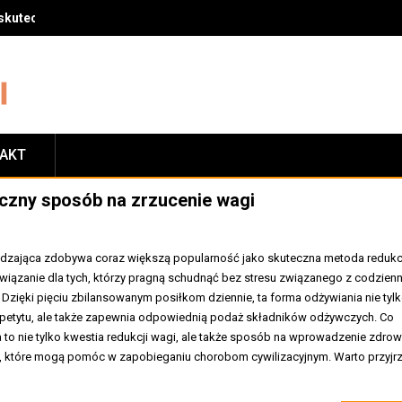
skuteczny sposób na zrzucenie wagi
TAKT
czny sposób na zrzucenie wagi
dzająca zdobywa coraz większą popularność jako skuteczna metoda redukc
ozwiązanie dla tych, którzy pragną schudnąć bez stresu związanego z codzien
Dzięki pięciu zbilansowanym posiłkom dziennie, ta forma odżywiania nie tyl
apetytu, ale także zapewnia odpowiednią podaż składników odżywczych. Co
 to nie tylko kwestia redukcji wagi, ale także sposób na wprowadzenie zdro
 które mogą pomóc w zapobieganiu chorobom cywilizacyjnym. Warto przyjr