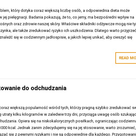
blem, który dotyka coraz większą liczbę osób, a odpowiednia dieta może
 jej pielęgnacji. Badania pokazują, że to, co jemy, ma bezpośredni wpływ na
ośnych oraz zdrowie naszej skóry. Właściwe składniki odżywcze mogą nie ty
ynka, ale także zredukować ryzyko ich uszkodzenia. Dlatego warto przyjrzeć
naleźć się w codziennym jadłospisie, a jakich lepiej unikać, aby cieszyć się
READ MO
gotowanie do odchudzania
 coraz większą popularność wśród tych, którzy pragną szybko zredukować s
ę utraty kilku kilogramów w zaledwie trzy dni, przyciąga uwagę osób szukają
udzania. Opiera się na niskokalorycznych posiłkach, ograniczając codzienn
1000 kcal. Jednak zanim zdecydujemy się na jej stosowanie, warto zrozumieć,
ązać się z pewnymi ryzykami i nie są odpowiednie dla każdego. Przygotowan