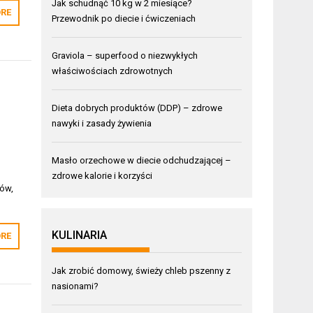
Jak schudnąć 10 kg w 2 miesiące?
RE
Przewodnik po diecie i ćwiczeniach
Graviola – superfood o niezwykłych
właściwościach zdrowotnych
Dieta dobrych produktów (DDP) – zdrowe
nawyki i zasady żywienia
o
Masło orzechowe w diecie odchudzającej –
zdrowe kalorie i korzyści
ków,
KULINARIA
RE
Jak zrobić domowy, świeży chleb pszenny z
nasionami?