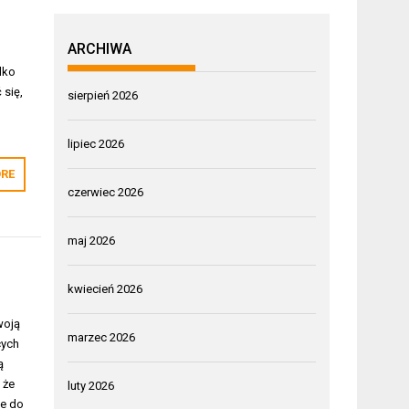
ARCHIWA
lko
 się,
sierpień 2026
lipiec 2026
RE
czerwiec 2026
maj 2026
kwiecień 2026
woją
marzec 2026
cych
ą
 że
luty 2026
ie do