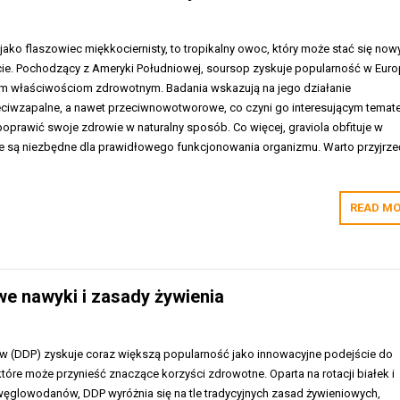
 jako flaszowiec miękkociernisty, to tropikalny owoc, który może stać się no
cie. Pochodzący z Ameryki Południowej, soursop zyskuje popularność w Euro
ym właściwościom zdrowotnym. Badania wskazują na jego działanie
zeciwzapalne, a nawet przeciwnowotworowe, co czyni go interesującym tema
 poprawić swoje zdrowie w naturalny sposób. Co więcej, graviola obfituje w
óre są niezbędne dla prawidłowego funkcjonowania organizmu. Warto przyjrze
READ MO
e nawyki i zasady żywienia
w (DDP) zyskuje coraz większą popularność jako innowacyjne podejście do
óre może przynieść znaczące korzyści zdrowotne. Oparta na rotacji białek i
 węglowodanów, DDP wyróżnia się na tle tradycyjnych zasad żywieniowych,