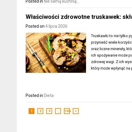
Posted in
Nie samą kuchnią...
Właściwości zdrowotne truskawek: skła
Posted on
4 lipca 2026
Truskawki to nie tylko
przynieść wiele korzyś
oraz liczne minerały, 
ich spożywanie może po
zdrowej wagi. Z ich wy
który może wpłynąć na p
Posted in
Dieta
1
2
3
…
106
»