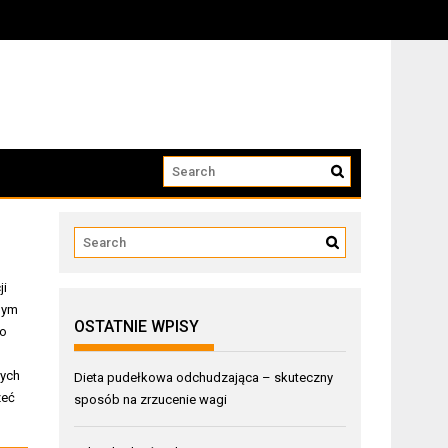
ji
nym
OSTATNIE WPISY
ko
wych
Dieta pudełkowa odchudzająca – skuteczny
zeć
sposób na zrzucenie wagi