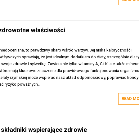
 zdrowotne właściwości
niedoceniana, to prawdziwy skarb wśród warzyw. Jej niska kaloryczność i
żywczych sprawiają, że jest idealnym dodatkiem do diety, szczególnie dla t
woje zdrowie i sylwetkę. Zawiera nie tylko witaminy A, C i K, ale także minera
o, które mają kluczowe znaczenie dla prawidłowego funkcjonowania organizmu
ałaty rzymskiej może wspierać nasz układ odpornościowy, poprawiać kondy
zać ryzyko poważnych…
READ MO
 składniki wspierające zdrowie