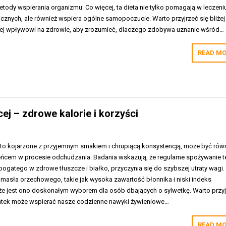
etody wspierania organizmu. Co więcej, ta dieta nie tylko pomagają w leczeni
znych, ale również wspiera ogólne samopoczucie. Warto przyjrzeć się bliżej
 jej wpływowi na zdrowie, aby zrozumieć, dlaczego zdobywa uznanie wśród…
READ MO
j – zdrowe kalorie i korzyści
o kojarzone z przyjemnym smakiem i chrupiącą konsystencją, może być rów
ńcem w procesie odchudzania. Badania wskazują, że regularne spożywanie 
gatego w zdrowe tłuszcze i białko, przyczynia się do szybszej utraty wagi.
asła orzechowego, takie jak wysoka zawartość błonnika i niski indeks
, że jest ono doskonałym wyborem dla osób dbających o sylwetkę. Warto przy
datek może wspierać nasze codzienne nawyki żywieniowe…
READ MO