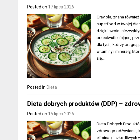
Posted on
17 lipca 2026
Graviola, znana również
superfood w twojej die
dzięki swoim niezwykł
przeciwutleniające, pr
dla tych, którzy pragną
witaminy i minerały, kt
się…
Posted in
Dieta
Dieta dobrych produktów (DDP) – zdrow
Posted on
15 lipca 2026
Dieta Dobrych Produktó
zdrowego odżywiania, kt
eliminacji szkodliwych