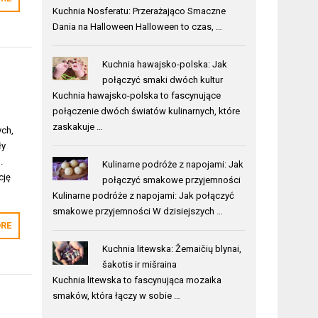
Kuchnia Nosferatu: Przerażająco Smaczne
Dania na Halloween Halloween to czas, …
Kuchnia hawajsko-polska: Jak
połączyć smaki dwóch kultur
Kuchnia hawajsko-polska to fascynujące
połączenie dwóch światów kulinarnych, które
zaskakuje …
ych,
ły
.
Kulinarne podróże z napojami: Jak
cję
połączyć smakowe przyjemności
Kulinarne podróże z napojami: Jak połączyć
smakowe przyjemności W dzisiejszych …
RE
Kuchnia litewska: Žemaičių blynai,
šakotis ir mišraina
Kuchnia litewska to fascynująca mozaika
smaków, która łączy w sobie …