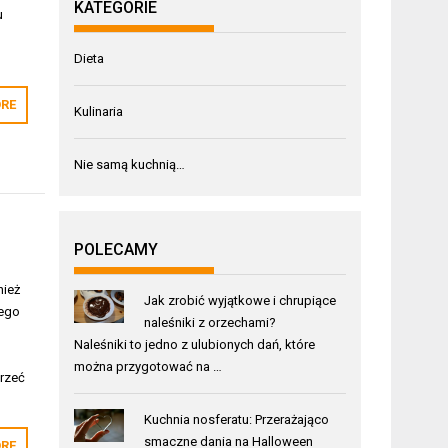
KATEGORIE
u
Dieta
RE
Kulinaria
Nie samą kuchnią…
POLECAMY
nież
Jak zrobić wyjątkowe i chrupiące
tego
naleśniki z orzechami?
Naleśniki to jedno z ulubionych dań, które
można przygotować na …
jrzeć
Kuchnia nosferatu: Przerażająco
smaczne dania na Halloween
RE