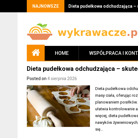
Skip
NAJNOWSZE
Dieta pudełkowa odchudzająca – 
to
content
HOME
WSPÓŁPRACA I KON
Dieta pudełkowa odchudzająca – skute
Posted on
4 sierpnia 2026
Dieta pudełkowa odchu
masy ciała, oferując r
planowaniem posiłków. 
ułatwia kontrolowanie 
więcej, dieta pudełkowa
nawyków żywieniowych,
się…