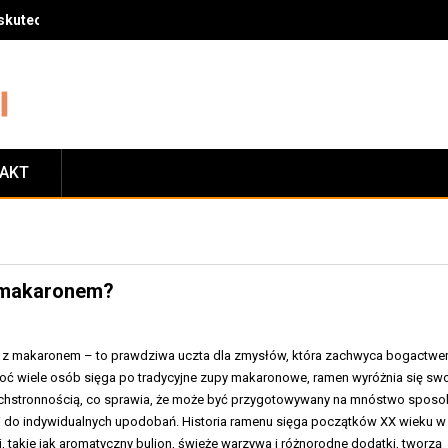
skuteczny sposób na zrzucenie wagi
TAKT
z makaronem?
pa z makaronem – to prawdziwa uczta dla zmysłów, która zachwyca bogactw
ć wiele osób sięga po tradycyjne zupy makaronowe, ramen wyróżnia się sw
echstronnością, co sprawia, że może być przygotowywany na mnóstwo spos
 do indywidualnych upodobań. Historia ramenu sięga początków XX wieku w
ki, takie jak aromatyczny bulion, świeże warzywa i różnorodne dodatki, tworzą