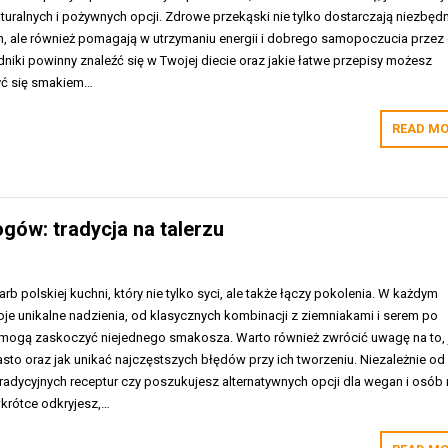
turalnych i pożywnych opcji. Zdrowe przekąski nie tylko dostarczają niezbęd
 ale również pomagają w utrzymaniu energii i dobrego samopoczucia przez 
adniki powinny znaleźć się w Twojej diecie oraz jakie łatwe przepisy możesz
yć się smakiem…
READ MO
gów: tradycja na talerzu
rb polskiej kuchni, który nie tylko syci, ale także łączy pokolenia. W każdym
je unikalne nadzienia, od klasycznych kombinacji z ziemniakami i serem po
 mogą zaskoczyć niejednego smakosza. Warto również zwrócić uwagę na to, 
sto oraz jak unikać najczęstszych błędów przy ich tworzeniu. Niezależnie od
tradycyjnych receptur czy poszukujesz alternatywnych opcji dla wegan i osób
wkrótce odkryjesz,…