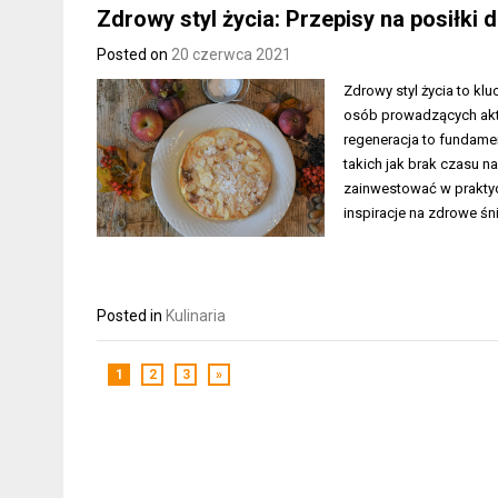
Zdrowy styl życia: Przepisy na posiłki 
Posted on
20 czerwca 2021
Zdrowy styl życia to k
osób prowadzących akty
regeneracja to fundamen
takich jak brak czasu 
zainwestować w praktycz
inspiracje na zdrowe śn
Posted in
Kulinaria
1
2
3
»