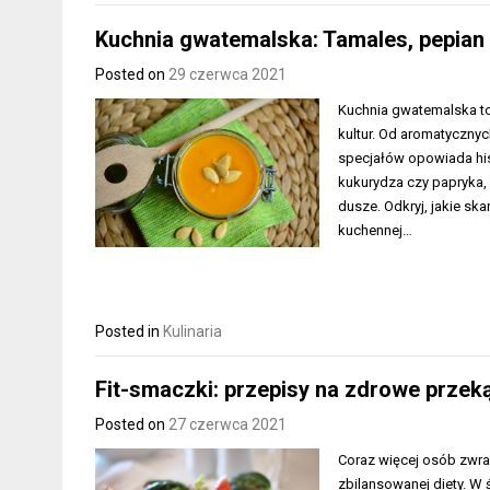
Kuchnia gwatemalska: Tamales, pepian i
Posted on
29 czerwca 2021
Kuchnia gwatemalska to
kultur. Od aromatycznyc
specjałów opowiada hist
kukurydza czy papryka, p
dusze. Odkryj, jakie sk
kuchennej…
Posted in
Kulinaria
Fit-smaczki: przepisy na zdrowe przek
Posted on
27 czerwca 2021
Coraz więcej osób zwra
zbilansowanej diety. W 