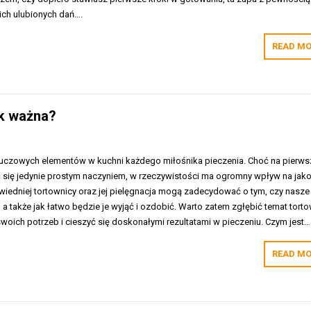
ich ulubionych dań….
READ MO
ak ważna?
kluczowych elementów w kuchni każdego miłośnika pieczenia. Choć na pierws
się jedynie prostym naczyniem, w rzeczywistości ma ogromny wpływ na jak
edniej tortownicy oraz jej pielęgnacja mogą zadecydować o tym, czy nasze
 a także jak łatwo będzie je wyjąć i ozdobić. Warto zatem zgłębić temat torto
oich potrzeb i cieszyć się doskonałymi rezultatami w pieczeniu. Czym jest…
READ MO