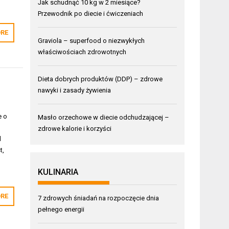
Jak schudnąć 10 kg w 2 miesiące?
Przewodnik po diecie i ćwiczeniach
RE
Graviola – superfood o niezwykłych
właściwościach zdrowotnych
Dieta dobrych produktów (DDP) – zdrowe
nawyki i zasady żywienia
e o
Masło orzechowe w diecie odchudzającej –
zdrowe kalorie i korzyści
d
t,
KULINARIA
RE
7 zdrowych śniadań na rozpoczęcie dnia
pełnego energii