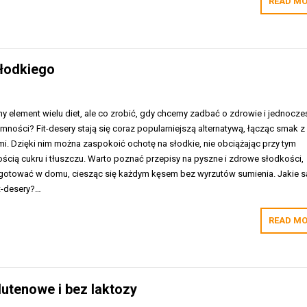
READ MO
słodkiego
y element wielu diet, ale co zrobić, gdy chcemy zadbać o zdrowie i jednocze
mności? Fit-desery stają się coraz popularniejszą alternatywą, łącząc smak z
i. Dzięki nim można zaspokoić ochotę na słodkie, nie obciążając przy tym
ścią cukru i tłuszczu. Warto poznać przepisy na pyszne i zdrowe słodkości,
gotować w domu, ciesząc się każdym kęsem bez wyrzutów sumienia. Jakie s
it-desery?…
READ MO
utenowe i bez laktozy