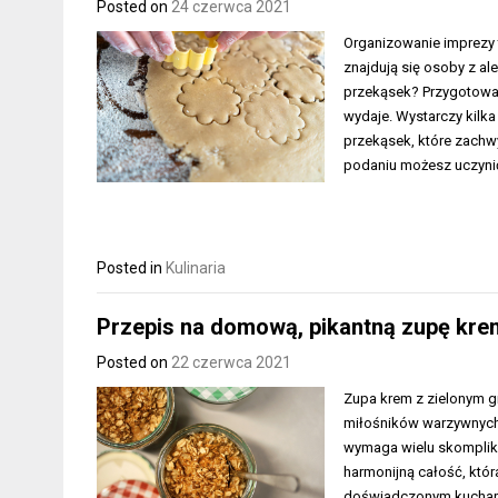
Posted on
24 czerwca 2021
Organizowanie imprezy t
znajdują się osoby z al
przekąsek? Przygotowan
wydaje. Wystarczy kilk
przekąsek, które zachw
podaniu możesz uczyni
Posted in
Kulinaria
Przepis na domową, pikantną zupę kre
Posted on
22 czerwca 2021
Zupa krem z zielonym gr
miłośników warzywnych d
wymaga wielu skompliko
harmonijną całość, któr
doświadczonym kucharze