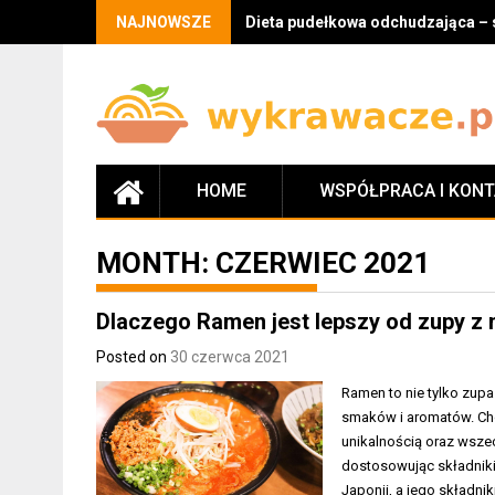
Skip
NAJNOWSZE
Dieta pudełkowa odchudzająca – 
to
content
HOME
WSPÓŁPRACA I KON
MONTH:
CZERWIEC 2021
Dlaczego Ramen jest lepszy od zupy 
Posted on
30 czerwca 2021
Ramen to nie tylko zu
smaków i aromatów. Cho
unikalnością oraz wsz
dostosowując składniki
Japonii, a jego składni