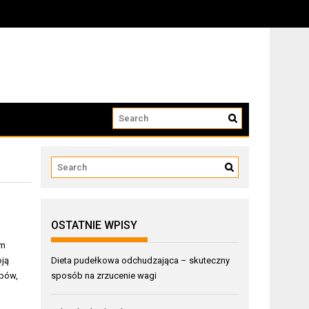
OSTATNIE WPISY
em
oją
Dieta pudełkowa odchudzająca – skuteczny
obów,
sposób na zrzucenie wagi