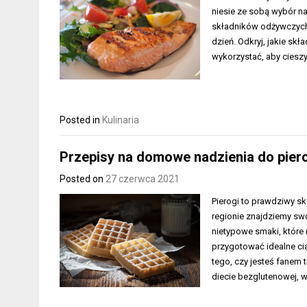
niesie ze sobą wybór na
składników odżywczych,
dzień. Odkryj, jakie skł
wykorzystać, aby ciesz
Posted in
Kulinaria
Przepisy na domowe nadzienia do piero
Posted on
27 czerwca 2021
Pierogi to prawdziwy ska
regionie znajdziemy swo
nietypowe smaki, które
przygotować idealne cia
tego, czy jesteś fanem 
diecie bezglutenowej, 