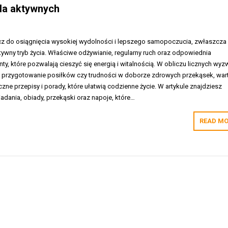
dla aktywnych
lucz do osiągnięcia wysokiej wydolności i lepszego samopoczucia, zwłaszcza 
wny tryb życia. Właściwe odżywianie, regularny ruch oraz odpowiednia
ty, które pozwalają cieszyć się energią i witalnością. W obliczu licznych wyz
na przygotowanie posiłków czy trudności w doborze zdrowych przekąsek, war
ne przepisy i porady, które ułatwią codzienne życie. W artykule znajdziesz
iadania, obiady, przekąski oraz napoje, które…
READ MO