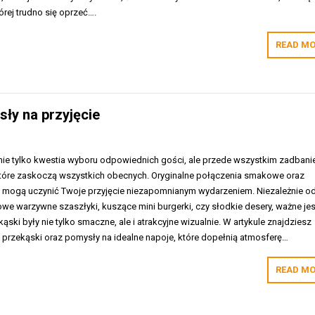
rej trudno się oprzeć….
READ MO
ły na przyjęcie
 nie tylko kwestia wyboru odpowiednich gości, ale przede wszystkim zadbani
tóre zaskoczą wszystkich obecnych. Oryginalne połączenia smakowe oraz
 mogą uczynić Twoje przyjęcie niezapomnianym wydarzeniem. Niezależnie o
owe warzywne szaszłyki, kuszące mini burgerki, czy słodkie desery, ważne jes
ski były nie tylko smaczne, ale i atrakcyjne wizualnie. W artykule znajdziesz
e przekąski oraz pomysły na idealne napoje, które dopełnią atmosferę…
READ MO