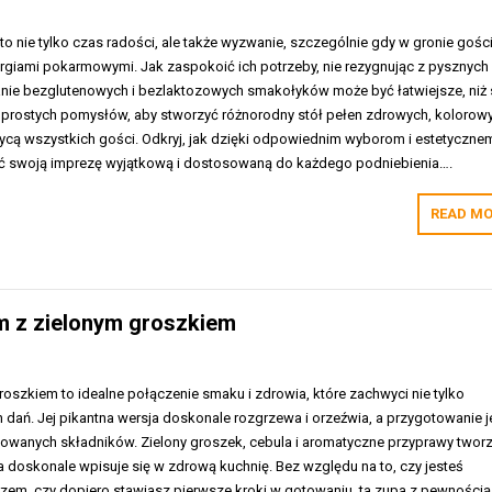
o nie tylko czas radości, ale także wyzwanie, szczególnie gdy w gronie gośc
ergiami pokarmowymi. Jak zaspokoić ich potrzeby, nie rezygnując z pysznych
ie bezglutenowych i bezlaktozowych smakołyków może być łatwiejsze, niż 
a prostych pomysłów, aby stworzyć różnorodny stół pełen zdrowych, kolorow
ycą wszystkich gości. Odkryj, jak dzięki odpowiednim wyborom i estetyczne
ć swoją imprezę wyjątkową i dostosowaną do każdego podniebienia….
READ MO
m z zielonym groszkiem
oszkiem to idealne połączenie smaku i zdrowia, które zachwyci nie tylko
ań. Jej pikantna wersja doskonale rozgrzewa i orzeźwia, a przygotowanie je
wanych składników. Zielony groszek, cebula i aromatyczne przyprawy twor
a doskonale wpisuje się w zdrową kuchnię. Bez względu na to, czy jesteś
m, czy dopiero stawiasz pierwsze kroki w gotowaniu, ta zupa z pewnością