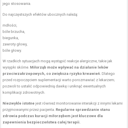
jego stosowania.
Do najczęstszych efektów ubocznych należą:
mdłości,
bóle brzucha,
biegunka,
zawroty głowy,
bóle głowy.
W rzadkich sytuacjach mogą wystąpić reakcje alergiczne, takie jak
wysypki skórne.
Miłorząb może wpływać na działanie leków
przeciwzakrzepowych, co zwiększa ryzyko krwawień.
Dlatego
przed rozpoczęciem suplementacji warto porozmawiać z lekarzem;
pozwoli to ustalić odpowiednią dawkę i uniknąć ewentualnych
komplikacji zdrowotnych.
Niezwykle istotne
jest również monitorowanie interakcji z innymi lekami
przyjmowanymi przez pacjenta.
Regularne sprawdzanie stanu
zdrowia podczas kuracji miłorzębem jest kluczowe dla
zapewnienia bezpieczeństwa całej terapii.