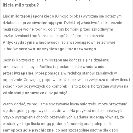
liścia miłorzębu?
Liść miłorzębu japońskiego
(Ginkgo biloba) wyróżnia się potężnym
działaniem
przeciwutleniającym
. Dzięki tej właściwości skutecznie
neutralizuje wolne rodniki, co chroni komórki przed szkodliwymi
uszkodzeniami i może znacznie opóźniać proces starzenia.
Antyoksydacyjne właściwości
liścia wspierają również zdrowie
układów
sercowo-naczyniowego
oraz
nerwowego
.
Jednak korzyści z liścia miłorzębu nie kończą się na działaniu
przeciwutleniającym. Roślina ta posiada także
właściwości
przeciwzapalne
, które pomagają w redukcji stanów zapalnych w
organizmie. Co więcej, poprawia krążenie krwi, co zwiększa dopływ tlenu i
składników odżywczych do komórek – a to z kolei korzystnie wpływa na
zdolności poznawcze
oraz
pamięć
.
Warto dodać, że regularne spożywanie liścia miłorzębu może przyczynić
się do ogólnej poprawy stanu zdrowia. Na przykład może zmniejszyć
ryzyko wystąpienia chorób przewlekłych. Badania sugerują również, że
ekstrakty z tego liścia mogą podnosić
nastrój
oraz polepszać
samopoczucie psychiczne
, co jest szczególnie istotne dla osób