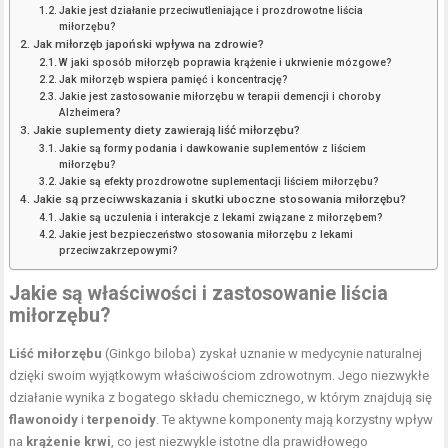
Jakie jest działanie przeciwutleniające i prozdrowotne liścia
miłorzębu?
Jak miłorzęb japoński wpływa na zdrowie?
W jaki sposób miłorzęb poprawia krążenie i ukrwienie mózgowe?
Jak miłorzęb wspiera pamięć i koncentrację?
Jakie jest zastosowanie miłorzębu w terapii demencji i choroby
Alzheimera?
Jakie suplementy diety zawierają liść miłorzębu?
Jakie są formy podania i dawkowanie suplementów z liściem
miłorzębu?
Jakie są efekty prozdrowotne suplementacji liściem miłorzębu?
Jakie są przeciwwskazania i skutki uboczne stosowania miłorzębu?
Jakie są uczulenia i interakcje z lekami związane z miłorzębem?
Jakie jest bezpieczeństwo stosowania miłorzębu z lekami
przeciwzakrzepowymi?
Jakie są właściwości i zastosowanie liścia
miłorzębu?
Liść miłorzębu
(Ginkgo biloba) zyskał uznanie w medycynie naturalnej
dzięki swoim wyjątkowym właściwościom zdrowotnym. Jego niezwykłe
działanie wynika z bogatego składu chemicznego, w którym znajdują się
flawonoidy
i
terpenoidy
. Te aktywne komponenty mają korzystny wpływ
na
krążenie krwi
, co jest niezwykle istotne dla prawidłowego