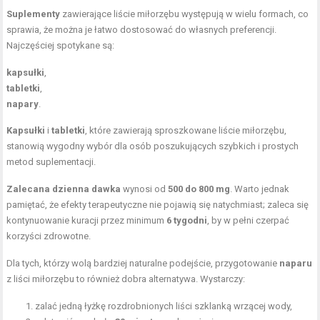
Suplementy
zawierające liście miłorzębu występują w wielu formach, co
sprawia, że można je łatwo dostosować do własnych preferencji.
Najczęściej spotykane są:
kapsułki
,
tabletki
,
napary
.
Kapsułki
i
tabletki
, które zawierają sproszkowane liście miłorzębu,
stanowią wygodny wybór dla osób poszukujących szybkich i prostych
metod suplementacji.
Zalecana dzienna dawka
wynosi od
500 do 800 mg
. Warto jednak
pamiętać, że efekty terapeutyczne nie pojawią się natychmiast; zaleca się
kontynuowanie kuracji przez minimum
6 tygodni
, by w pełni czerpać
korzyści zdrowotne.
Dla tych, którzy wolą bardziej naturalne podejście, przygotowanie
naparu
z liści miłorzębu to również dobra alternatywa. Wystarczy:
zalać jedną łyżkę rozdrobnionych liści szklanką wrzącej wody,