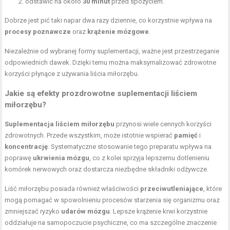
odstawić na około
30 minut
przed spożyciem.
Dobrze jest pić taki napar dwa razy dziennie, co korzystnie wpływa na
procesy poznawcze
oraz
krążenie mózgowe
.
Niezależnie od wybranej formy suplementacji, ważne jest przestrzeganie
odpowiednich dawek. Dzięki temu można maksymalizować zdrowotne
korzyści płynące z używania liścia miłorzębu.
Jakie są efekty prozdrowotne suplementacji liściem
miłorzębu?
Suplementacja liściem miłorzębu
przynosi wiele cennych korzyści
zdrowotnych. Przede wszystkim, może istotnie wspierać
pamięć
i
koncentrację
. Systematyczne stosowanie tego preparatu wpływa na
poprawę
ukrwienia mózgu
, co z kolei sprzyja lepszemu dotlenieniu
komórek nerwowych oraz dostarcza niezbędne składniki odżywcze.
Liść miłorzębu posiada również właściwości
przeciwutleniające
, które
mogą pomagać w spowolnieniu procesów starzenia się organizmu oraz
zmniejszać ryzyko
udarów mózgu
. Lepsze krążenie krwi korzystnie
oddziałuje na samopoczucie psychiczne, co ma szczególne znaczenie