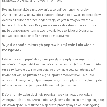
łatwiejsze przyswajanie nowych informacji.
Roślina ta ma także zastosowanie w terapii demencji i choroby
Alzheimera. Jej właściwości neuroprotekcyjne odgrywają istotną rolę w
ochronie neuronów przed degeneracją, co jest niezwykle ważne w
leczeniu tych schorzeń.
Przyjmowanie ekstraktów z liści miłorzębu
może pomóc pacjentom w zachowaniu lepszej jakości życia oraz
spowolnić postęp chorób neurodegeneracyjnych.
W jaki sposób miłorzęb poprawia krążenie i ukrwienie
mózgowe?
Liść miłorzębu japońskiego
ma pozytywny wpływ na krążenie oraz
ukrwienie mózgu dzięki swoim unikalnym właściwościom.
Flawonoidy
i
terpeny
, które się w nim znajdują, poprawiają elastyczność naczyń
krwionośnych, co przekłada się na lepszy przepływ krwi. To z kolei
sprzyja mikrokrążeniu, a tym samym zwiększa dopływ tlenu i glukozy do
mózgu, co wspiera jego prawidłowe funkcjonowanie.
Działanie miłorzębu obejmuje również naczynia mózgowe, gdzie
zmniejsza ich przepuszczalność. Dzięki temu dotlenienie mózgu staje się
efektywniejsze. W rezultacie wspiera to procesy myślowe oraz ogólną