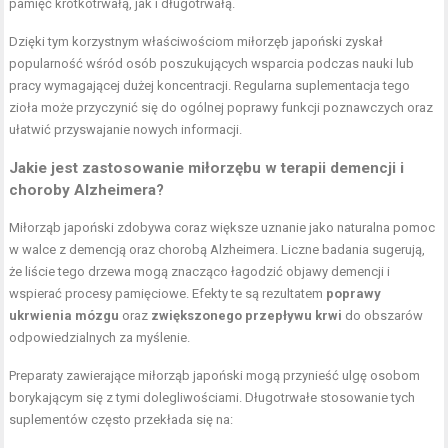
pamięć krótkotrwałą, jak i długotrwałą.
Dzięki tym korzystnym właściwościom miłorzęb japoński zyskał
popularność wśród osób poszukujących wsparcia podczas nauki lub
pracy wymagającej dużej koncentracji. Regularna suplementacja tego
zioła może przyczynić się do ogólnej poprawy funkcji poznawczych oraz
ułatwić przyswajanie nowych informacji.
Jakie jest zastosowanie miłorzębu w terapii demencji i
choroby Alzheimera?
Miłorząb japoński zdobywa coraz większe uznanie jako naturalna pomoc
w walce z demencją oraz chorobą Alzheimera. Liczne badania sugerują,
że liście tego drzewa mogą znacząco łagodzić objawy demencji i
wspierać procesy pamięciowe. Efekty te są rezultatem
poprawy
ukrwienia mózgu
oraz
zwiększonego przepływu krwi
do obszarów
odpowiedzialnych za myślenie.
Preparaty zawierające miłorząb japoński mogą przynieść ulgę osobom
borykającym się z tymi dolegliwościami. Długotrwałe stosowanie tych
suplementów często przekłada się na: