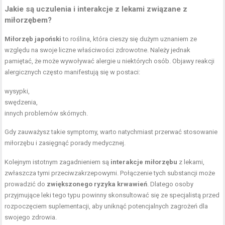
Jakie są uczulenia i interakcje z lekami związane z
miłorzębem?
Miłorzęb japoński
to roślina, która cieszy się dużym uznaniem ze
względu na swoje liczne właściwości zdrowotne. Należy jednak
pamiętać, że może wywoływać alergie u niektórych osób. Objawy reakcji
alergicznych często manifestują się w postaci:
wysypki,
swędzenia,
innych problemów skórnych.
Gdy zauważysz takie symptomy, warto natychmiast przerwać stosowanie
miłorzębu i zasięgnąć porady medycznej.
Kolejnym istotnym zagadnieniem są
interakcje miłorzębu
z lekami,
zwłaszcza tymi przeciwzakrzepowymi. Połączenie tych substancji może
prowadzić do
zwiększonego ryzyka krwawień
. Dlatego osoby
przyjmujące leki tego typu powinny skonsultować się ze specjalistą przed
rozpoczęciem suplementacji, aby uniknąć potencjalnych zagrożeń dla
swojego zdrowia.