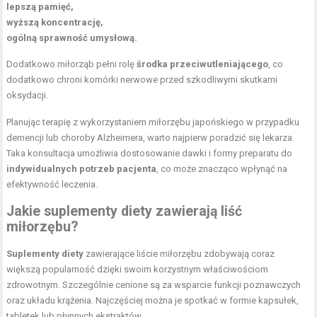
lepszą pamięć,
wyższą koncentrację,
ogólną sprawność umysłową.
Dodatkowo miłorząb pełni rolę
środka przeciwutleniającego
, co
dodatkowo chroni komórki nerwowe przed szkodliwymi skutkami
oksydacji.
Planując terapię z wykorzystaniem miłorzębu japońskiego w przypadku
demencji lub choroby Alzheimera, warto najpierw poradzić się lekarza.
Taka konsultacja umożliwia dostosowanie dawki i formy preparatu do
indywidualnych potrzeb pacjenta
, co może znacząco wpłynąć na
efektywność leczenia.
Jakie suplementy diety zawierają liść
miłorzębu?
Suplementy diety
zawierające liście miłorzębu zdobywają coraz
większą popularność dzięki swoim korzystnym właściwościom
zdrowotnym. Szczególnie cenione są za wsparcie funkcji poznawczych
oraz układu krążenia. Najczęściej można je spotkać w formie kapsułek,
tabletek lub płynnych ekstraktów.