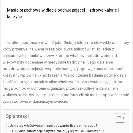
Masło orzechowe w diecie odchudzającej – zdrowe kalorie i
korzyści
Liść miłorzębu, znany również jako Ginkgo biloba, to niezwykły dar natury,
który przetrwał na Ziemi przez około 200 milionów lat. To jeden z
najstarszych gatunków drzew, którego właściwości zdrowotne od
wieków były doceniane w medycynie tradycyjnej. Jego działanie
prozdrowotne obejmuje wsparcie pamięci, poprawę koncentracji oraz
korzystny
wpływ na układ krążenia
. Współczesne badania potwierdzają,
że liść miłorzębu ma także silne właściwości przeciwutleniające, które
mogą pomóc w ochronie organizmu przed szkodliwym działaniem
wolnych rodników. Odkryj, jak ten starożytny eliksir może poprawić jakość
życia i zdrowie w dzisiejszym świecie.
Spis treści
Jakie są właściwości i zastosowanie liścia miłorzębu?
Jakie substancje aktywne znajdują się w liściu miłorzębu?