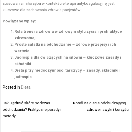
stosowania miłorzębu w kontekście terapii antykoagulacyjnej jest
kluczowe dla zachowania zdrowia pacjentów.
Powiązane wpisy:
Rola trenera zdrowia w zdrowym stylu życia i profilaktyce
zdrowotnej
Proste sałatki na odchudzanie – zdrowe przepisy i ich
wartości
Jadłospis dla ćwiczących na siłowni – kluczowe zasady i
składniki
Dieta przy niedoczynności tarczycy – zasady, składniki i
jadłospis
Posted in
Dieta
Nawigacja
Jak ujędrnić skórę podczas
Rosół na diecie odchudzającej –
wpisu
odchudzania? Praktyczne porady i
zdrowe nawyki i korzyści
metody