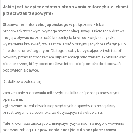
Jakie jest bezpieczeństwo stosowania miłorzębu z lekami
przeciwzakrzepowymi?
Stosowanie miłorzębu japońskiego
w połączeniu z lekami
przeciwzakrzepowymi wymaga szczególnej uwagi. Liście tego drzewa
mogą wpływać na zdolność krzepnięcia krwi, co zwiększa ryzyko
wystąpienia krwawień, zwłaszcza u osób przyjmujących
warfarynę
lub
inne doustne leki tego typu. Dlatego osoby korzystające z tych terapii
powinny przed rozpoczęciem suplementacji miłorzębem skonsultować
się z lekarzem, który oceni możliwe interakcje i pomoże dostosować
odpowiednią dawkę.
Dodatkowo zaleca się:
zaprzestanie stosowania miłorzębu na kilka dni przed planowanymi
operacjami,
zgłoszenie jakichkolwiek niepożądanych objawów do specjalisty,
przestrzeganie zaleceń lekarza dotyczących dawkowania.
Taki krok
może znacząco zmniejszyć ryzyko nadmiernego krwawienia
podczas zabiegu.
Odpowiednie podejście do bezpieczeństwa