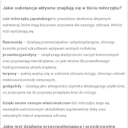
Jakie substancje aktywne znajdują się w liściu miłorzębu?
Liść miłorzębu japońskiego
to prawdziwa skarbnica aktywnych
substancji, które mają kluczowe znaczenie dla naszego zdrowia. Wśród
nich wyróżniają się:
flawonoidy
– działają przeciwzapalnie i antyoksydacyjnie, chroniąc
komórki przed szkodliwym wpływem wolnych rodników,
proantocyjanidyny
– zwiększają elastyczność naczyń krwionośnych
oraz poprawiają mikrokrążenie, co jest istotne dla prawidłowego
funkcjonowania układu krążenia,
terpeny
– pełnią ważną rolę w ochronie zdrowia mózgu, chroniąc osłonki
mielinowe komórek nerwowych,
ginkgolidy
– działają jako antagoniści czynnika aktywującego płytki krwi,
co przyczynia się do poprawy przepływu krwi do mózgu.
Dzięki swoim cennym właściwościom
liść miłorzębu staje się
niezwykle wartościowym składnikiem suplementów diety oraz
naturalnych metod wspierania zdrowia.
Jakie jest działanie przeciwutleniające i prozdrowotne