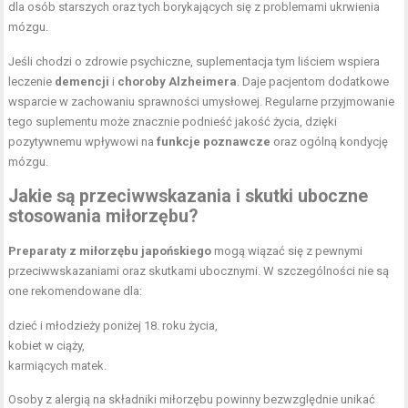
dla osób starszych oraz tych borykających się z problemami ukrwienia
mózgu.
Jeśli chodzi o zdrowie psychiczne, suplementacja tym liściem wspiera
leczenie
demencji
i
choroby Alzheimera
. Daje pacjentom dodatkowe
wsparcie w zachowaniu sprawności umysłowej. Regularne przyjmowanie
tego suplementu może znacznie podnieść jakość życia, dzięki
pozytywnemu wpływowi na
funkcje poznawcze
oraz ogólną kondycję
mózgu.
Jakie są przeciwwskazania i skutki uboczne
stosowania miłorzębu?
Preparaty z miłorzębu japońskiego
mogą wiązać się z pewnymi
przeciwwskazaniami oraz skutkami ubocznymi. W szczególności nie są
one rekomendowane dla:
dzieć i młodzieży poniżej 18. roku życia,
kobiet w ciąży
,
karmiących matek.
Osoby z alergią na składniki miłorzębu powinny bezwzględnie unikać