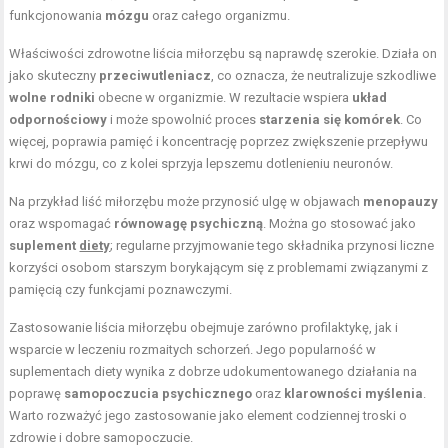
funkcjonowania
mózgu
oraz całego organizmu.
Właściwości zdrowotne liścia miłorzębu są naprawdę szerokie. Działa on
jako skuteczny
przeciwutleniacz
, co oznacza, że neutralizuje szkodliwe
wolne rodniki
obecne w organizmie. W rezultacie wspiera
układ
odpornościowy
i może spowolnić proces
starzenia się komórek
. Co
więcej, poprawia pamięć i koncentrację poprzez zwiększenie przepływu
krwi do mózgu, co z kolei sprzyja lepszemu dotlenieniu neuronów.
Na przykład liść miłorzębu może przynosić ulgę w objawach
menopauzy
oraz wspomagać
równowagę psychiczną
. Można go stosować jako
suplement
diety
; regularne przyjmowanie tego składnika przynosi liczne
korzyści osobom starszym borykającym się z problemami związanymi z
pamięcią czy funkcjami poznawczymi.
Zastosowanie liścia miłorzębu obejmuje zarówno profilaktykę, jak i
wsparcie w leczeniu rozmaitych schorzeń. Jego popularność w
suplementach diety wynika z dobrze udokumentowanego działania na
poprawę
samopoczucia psychicznego
oraz
klarowności myślenia
.
Warto rozważyć jego zastosowanie jako element codziennej troski o
zdrowie i dobre samopoczucie.