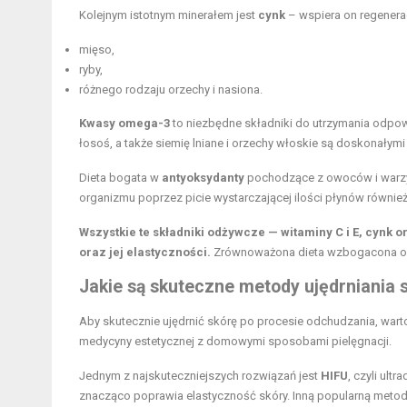
Kolejnym istotnym minerałem jest
cynk
– wspiera on regenerac
mięso,
ryby,
różnego rodzaju orzechy i nasiona.
Kwasy omega-3
to niezbędne składniki do utrzymania odpowie
łosoś, a także siemię lniane i orzechy włoskie są doskonałym
Dieta bogata w
antyoksydanty
pochodzące z owoców i warzyw
organizmu poprzez picie wystarczającej ilości płynów równie
Wszystkie te składniki odżywcze — witaminy C i E, cyn
oraz jej elastyczności.
Zrównoważona dieta wzbogacona o te
Jakie są skuteczne metody ujędrniania 
Aby skutecznie ujędrnić skórę po procesie odchudzania, wa
medycyny estetycznej z domowymi sposobami pielęgnacji.
Jednym z najskuteczniejszych rozwiązań jest
HIFU
, czyli ult
znacząco poprawia elastyczność skóry. Inną popularną metod