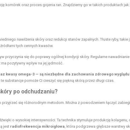
ję komórek oraz proces gojenia ran. Znajdziemy go w takich produktach jak:
dniego nawilżenia skóry oraz redukcji stanów zapalnych. Tłuste ryby, takie 
i źródłami tych cennych kwasów.
 przyczynia się do poprawy ogólnej kondycji skóry. Regularne nawadnianie
ż ma pozytywny wpływ na jej jędrność.
k oraz kwasy omega-3 — są niezbędne dla zachowania zdrowego wyglądu
 substancje pomoże Ci cieszyć się piękną skórą przez długi czas.
skóry po odchudzaniu?
rto przyjrzeć się różnorodnym metodom. Można z powodzeniem łączyć zabieg
radźwięki o wysokiej intensywności. Ta technika stymuluje produkcję kolagenu, 
ą jest
radiofrekwencja mikroigłowa
, która podgrzewa głębsze warstwy sk