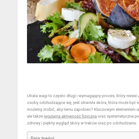
Utrata wagi to często długi i wymagający proces, który niesi
osoby odchudzające się, jest obwisła skóra, która może być 
możemy zrobić, aby temu zapobiec? Kluczowym elementem w wa
ale także
regularna aktywność fizyczna
oraz systematyczna pi
zdrowy i piękny wygląd skóry w trakcie oraz po odchudzaniu.
Spis treści