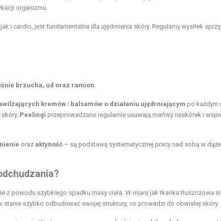
kacji organizmu.
k i cardio, jest fundamentalna dla ujędrnienia skóry. Regularny wysiłek sprzy
śnie brzucha, ud oraz ramion
.
awilżających kremów
i
balsamów o działaniu ujędrniającym
po każdym 
 skóry.
Peelingi
przeprowadzane regularnie usuwają martwy naskórek i wspi
nienie
oraz
aktyność
– są podstawą systematycznej pracy nad sobą w dąże
 odchudzania?
ie z powodu szybkiego spadku masy ciała. W miarę jak tkanka tłuszczowa si
w stanie szybko odbudować swojej struktury, co prowadzi do obwisłej skóry.