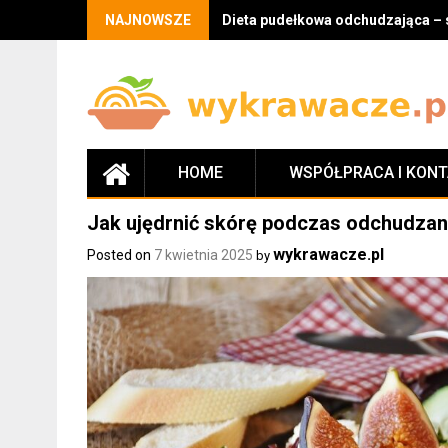
Skip
NAJNOWSZE
Dieta pudełkowa odchudzająca – 
to
content
HOME
WSPÓŁPRACA I KON
Jak ujędrnić skórę podczas odchudzan
wykrawacze.pl
Posted on
7 kwietnia 2025
by