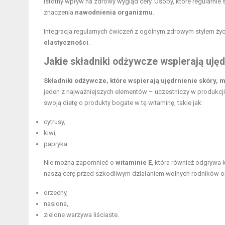
istotny wpływ na zdrowy wygląd cery. Osoby, które regularnie
znaczenia
nawodnienia organizmu
.
Integracja regularnych ćwiczeń z ogólnym zdrowym stylem życ
elastyczności
.
Jakie składniki odżywcze wspierają ujęd
Składniki odżywcze, które wspierają ujędrnienie skóry, 
jeden z najważniejszych elementów – uczestniczy w produkcji 
swoją dietę o produkty bogate w tę witaminę, takie jak:
cytrusy,
kiwi,
papryka.
Nie można zapomnieć o
witaminie E
, która również odgrywa 
naszą cerę przed szkodliwym działaniem wolnych rodników or
orzechy,
nasiona,
zielone warzywa liściaste.