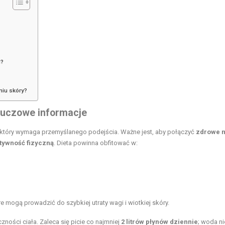
u?
niu skóry?
Kluczowe informacje
 który wymaga przemyślanego podejścia. Ważne jest, aby połączyć
zdrowe 
tywność fizyczną
. Dieta powinna obfitować w:
óre mogą prowadzić do szybkiej utraty wagi i wiotkiej skóry.
ności ciała. Zaleca się picie co najmniej
2 litrów płynów dziennie
; woda ni