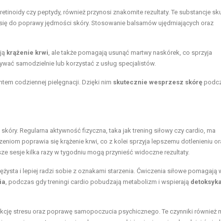
k retinoidy czy peptydy, również przynosi znakomite rezultaty. Te substancje sk
ię do poprawy jędrności skóry. Stosowanie balsamów ujędrniających oraz
ują
krążenie krwi
, ale także pomagają usunąć martwy naskórek, co sprzyja
wać samodzielnie lub korzystać z usług specjalistów.
tem codziennej pielęgnacji. Dzięki nim
skutecznie wesprzesz skórę
podc
kóry. Regularna aktywność fizyczna, taka jak trening siłowy czy cardio, ma
czeniom poprawia się krążenie krwi, co z kolei sprzyja lepszemu dotlenieniu o
sze sesje kilka razy w tygodniu mogą przynieść widoczne rezultaty.
rężysta i lepiej radzi sobie z oznakami starzenia. Ćwiczenia siłowe pomagają 
ia
, podczas gdy treningi cardio pobudzają metabolizm i wspierają
detoksyk
cję stresu oraz poprawę samopoczucia psychicznego. Te czynniki również 