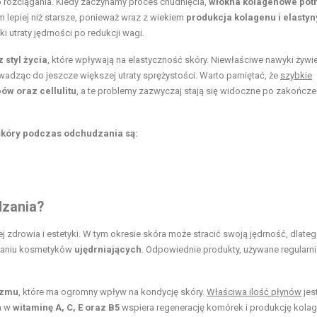
rozciągania. Kiedy zaczynamy proces chudnięcia,
włókna kolagenowe pot
m lepiej niż starsze, ponieważ wraz z wiekiem
produkcja kolagenu i elastyn
 utraty jędrności po redukcji wagi.
 styl życia
, które wpływają na elastyczność skóry. Niewłaściwe nawyki żyw
wadząc do jeszcze większej utraty sprężystości. Warto pamiętać, że
szybkie
ów oraz cellulitu
, a te problemy zazwyczaj stają się widoczne po zakończe
skóry podczas odchudzania są:
dzania?
j zdrowia i estetyki. W tym okresie skóra może stracić swoją jędrność, dlate
waniu kosmetyków
ujędrniających
. Odpowiednie produkty, używane regularni
izmu
, które ma ogromny wpływ na kondycję skóry.
Właściwa ilość płynów
jes
ta w
witaminę A, C, E oraz B5
wspiera regenerację komórek i produkcję kolag