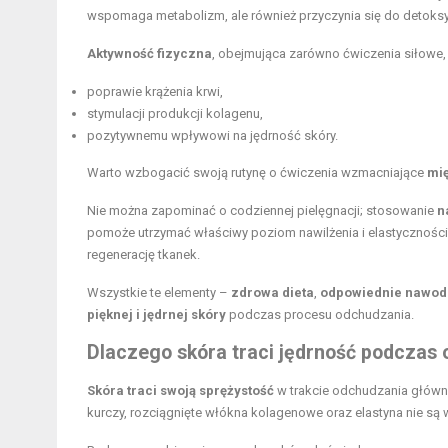
wspomaga metabolizm, ale również przyczynia się do detoksy
Aktywność fizyczna
, obejmująca zarówno ćwiczenia siłowe, ja
poprawie krążenia krwi,
stymulacji produkcji kolagenu,
pozytywnemu wpływowi na jędrność skóry.
Warto wzbogacić swoją rutynę o ćwiczenia wzmacniające
mię
Nie można zapominać o codziennej pielęgnacji; stosowanie
n
pomoże utrzymać właściwy poziom nawilżenia i elastyczności
regenerację tkanek.
Wszystkie te elementy –
zdrowa dieta
,
odpowiednie nawod
pięknej i jędrnej skóry
podczas procesu odchudzania.
Dlaczego skóra traci jędrność podczas
Skóra traci swoją sprężystość
w trakcie odchudzania główn
kurczy, rozciągnięte włókna kolagenowe oraz elastyna nie są 