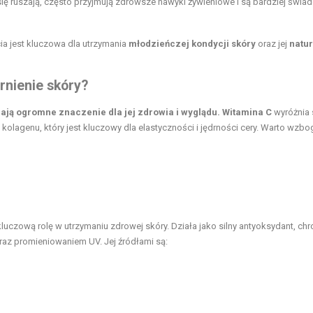
 się ruszają, często przyjmują zdrowsze nawyki żywieniowe i są bardziej świ
ia jest kluczowa dla utrzymania
młodzieńczej kondycji skóry
oraz jej
natur
rnienie skóry?
mają ogromne znaczenie dla jej zdrowia i wyglądu.
Witamina C
wyróżnia 
kolagenu, który jest kluczowy dla elastyczności i jędrności cery. Warto wzbo
kluczową rolę w utrzymaniu zdrowej skóry. Działa jako silny antyoksydant, chr
az promieniowaniem UV. Jej źródłami są: