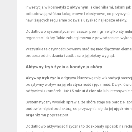
Inwestycja w kosmetyki z
aktywnymi składnikami
, takimi ja
odbudowują włókna kolagenowe i elastynowe, co przyczynia s
nawilżających regularnie pozwala uzyskać najlepsze efekty.
Dodatkowo systematyczne masaże i peelingi nie tylko stymul
regeneracji skóry. Takie zabiegi można z powodzeniem wykony
Wszystkie te czynności powinny stać się nieodłącznym elemen
procesu odchudzania i zadbasz o jej piękny wygląd.
Aktywny tryb życia a kondycja skóry
Aktywny tryb życia
odgrywa kluczową rolę w kondycji naszej s
pozytywny wpływ na jej
elastyczność
i
jędrność
. Dzięki ćwi
odżywieniu komórek. Już
15 minut dziennie
lub intensywniej
Systematyczny wysiłek sprawia, że skóra staje się bardziej sp
budowie mięśni pod skórą, co przyczynia się do jej
ujędrnien
organizmu
poprzez pot.
Dodatkowo aktywność fizyczna to doskonały sposób na reduk