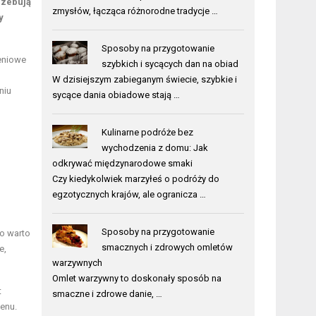
rzebują
zmysłów, łącząca różnorodne tradycje …
y
Sposoby na przygotowanie
ieniowe
szybkich i sycących dan na obiad
W dzisiejszym zabieganym świecie, szybkie i
niu
sycące dania obiadowe stają …
Kulinarne podróże bez
wychodzenia z domu: Jak
odkrywać międzynarodowe smaki
Czy kiedykolwiek marzyłeś o podróży do
egzotycznych krajów, ale ogranicza …
Sposoby na przygotowanie
go warto
smacznych i zdrowych omletów
e,
warzywnych
Omlet warzywny to doskonały sposób na
t
smaczne i zdrowe danie, …
enu.