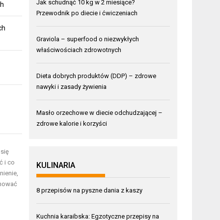
Jak schudnąć 10 kg w 2 miesiące?
ch
Przewodnik po diecie i ćwiczeniach
ch
Graviola – superfood o niezwykłych
właściwościach zdrowotnych
Dieta dobrych produktów (DDP) – zdrowe
nawyki i zasady żywienia
Masło orzechowe w diecie odchudzającej –
zdrowe kalorie i korzyści
 się
 i co
KULINARIA
ienie,
chować
8 przepisów na pyszne dania z kaszy
Kuchnia karaibska: Egzotyczne przepisy na