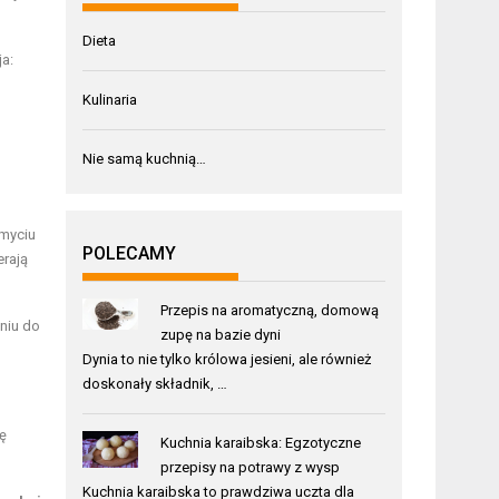
Dieta
ja:
Kulinaria
Nie samą kuchnią…
myciu
POLECAMY
erają
Przepis na aromatyczną, domową
niu do
zupę na bazie dyni
Dynia to nie tylko królowa jesieni, ale również
doskonały składnik, …
ę
Kuchnia karaibska: Egzotyczne
przepisy na potrawy z wysp
Kuchnia karaibska to prawdziwa uczta dla