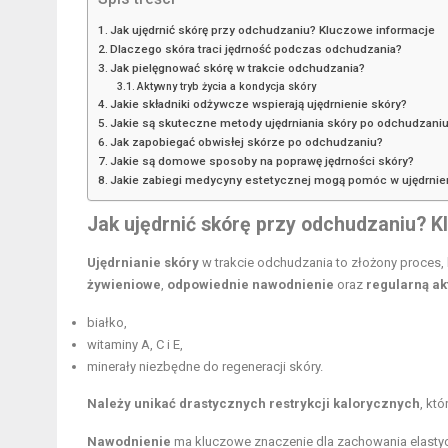
Jak ujędrnić skórę przy odchudzaniu? Kluczowe informacje
Dlaczego skóra traci jędrność podczas odchudzania?
Jak pielęgnować skórę w trakcie odchudzania?
Aktywny tryb życia a kondycja skóry
Jakie składniki odżywcze wspierają ujędrnienie skóry?
Jakie są skuteczne metody ujędrniania skóry po odchudzani
Jak zapobiegać obwisłej skórze po odchudzaniu?
Jakie są domowe sposoby na poprawę jędrności skóry?
Jakie zabiegi medycyny estetycznej mogą pomóc w ujędrnie
Jak ujędrnić skórę przy odchudzaniu? 
Ujędrnianie skóry
w trakcie odchudzania to złożony proces,
żywieniowe
,
odpowiednie nawodnienie
oraz
regularną ak
białko,
witaminy A, C i E,
minerały niezbędne do regeneracji skóry.
Należy unikać drastycznych restrykcji kalorycznych
, kt
Nawodnienie
ma kluczowe znaczenie dla zachowania elastycz