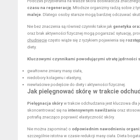
Podczas przybierania na wadze skóra doświadcza znacznego 
czasu na regenerację
. Młodsze organizmy radzą sobie z ty
maleje
. Dlatego osoby starsze mogą bardziej odczuwać skutki
Nie bez znaczenia są również czynniki takie jak
genetyka oraz
oraz brak aktywności fizycznej mogą pogarszać sytuację, pro
chudnięcie
często wiąże się z ryzykiem pojawienia się
rozstęp
diety.
Kluczowymi czynnikami powodującymi utratę jędrności 
gwałtowne zmiany masy ciała,
niedobory kolagenu i elastyny,
niewłaściwe podejście do diety i aktywności fizycznej.
Jak pielęgnować skórę w trakcie odchu
Pielęgnacja skóry
w trakcie odchudzania jest kluczowa dla je
skoncentrować się na
intensywnym nawilżaniu
oraz stoso
potrafią znacząco poprawić elastyczność skóry.
Nie można zapominać o
odpowiednim nawodnieniu organ
szczególnie istotna w czasie redukcji masy ciała. Dieta boga