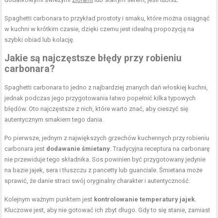
Spaghetti carbonara to przykład prostoty i smaku, które można osiągnąć
w kuchni w krótkim czasie, dzięki czemu jest idealną propozycją na
szybki obiad lub kolację.
Jakie są najczęstsze błędy przy robieniu
carbonara?
Spaghetti carbonara to jedno z najbardziej znanych dań włoskiej kuchni,
jednak podczas jego przygotowania łatwo popełnić kilka typowych
błędów. Oto najczęstsze z nich, które warto znać, aby cieszyć się
autentycznym smakiem tego dania.
Po pierwsze, jednym z największych grzechów kuchennych przy robieniu
carbonara jest
dodawanie śmietany
. Tradycyjna receptura na carbonarę
nie przewiduje tego składnika. Sos powinien być przygotowany jedynie
na bazie jajek, sera i tłuszczu z pancetty lub guanciale. Śmietana może
sprawić, że danie straci swój oryginalny charakter i autentyczność.
Kolejnym ważnym punktem jest
kontrolowanie temperatury jajek
.
Kluczowe jest, aby nie gotować ich zbyt długo. Gdy to się stanie, zamiast