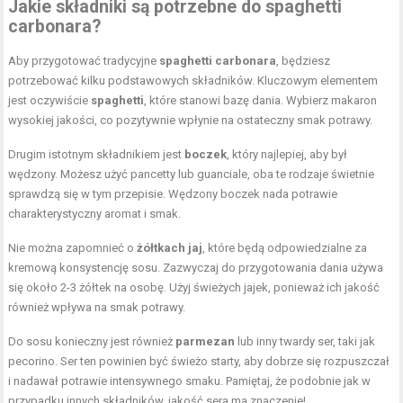
Jakie składniki są potrzebne do spaghetti
carbonara?
Aby przygotować tradycyjne
spaghetti carbonara
, będziesz
potrzebować kilku podstawowych składników. Kluczowym elementem
jest oczywiście
spaghetti
, które stanowi bazę dania. Wybierz makaron
wysokiej jakości, co pozytywnie wpłynie na ostateczny smak potrawy.
Drugim istotnym składnikiem jest
boczek
, który najlepiej, aby był
wędzony. Możesz użyć pancetty lub guanciale, oba te rodzaje świetnie
sprawdzą się w tym przepisie. Wędzony boczek nada potrawie
charakterystyczny aromat i smak.
Nie można zapomnieć o
żółtkach jaj
, które będą odpowiedzialne za
kremową konsystencję sosu. Zazwyczaj do przygotowania dania używa
się około 2-3 żółtek na osobę. Użyj świeżych jajek, ponieważ ich jakość
również wpływa na smak potrawy.
Do sosu konieczny jest również
parmezan
lub inny twardy ser, taki jak
pecorino. Ser ten powinien być świeżo starty, aby dobrze się rozpuszczał
i nadawał potrawie intensywnego smaku. Pamiętaj, że podobnie jak w
przypadku innych składników, jakość sera ma znaczenie!