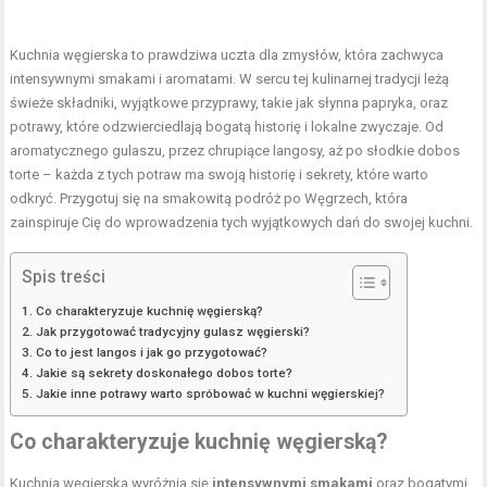
Kuchnia węgierska to prawdziwa uczta dla zmysłów, która zachwyca
intensywnymi smakami i aromatami. W sercu tej kulinarnej tradycji leżą
świeże składniki, wyjątkowe przyprawy, takie jak słynna papryka, oraz
potrawy, które odzwierciedlają bogatą historię i lokalne zwyczaje. Od
aromatycznego gulaszu, przez chrupiące langosy, aż po słodkie dobos
torte – każda z tych potraw ma swoją historię i sekrety, które warto
odkryć. Przygotuj się na smakowitą podróż po Węgrzech, która
zainspiruje Cię do wprowadzenia tych wyjątkowych dań do swojej kuchni.
Spis treści
Co charakteryzuje kuchnię węgierską?
Jak przygotować tradycyjny gulasz węgierski?
Co to jest langos i jak go przygotować?
Jakie są sekrety doskonałego dobos torte?
Jakie inne potrawy warto spróbować w kuchni węgierskiej?
Co charakteryzuje kuchnię węgierską?
Kuchnia węgierska wyróżnia się
intensywnymi smakami
oraz bogatymi