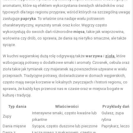
aromatami, które są efektem wykorzystania świeżych składników oraz
typowych dla tego regionu przypraw, wśród których na szczególną uwagę
zasługuje
papryka
. To właśnie ona nadaje wielu potrawom
charakterystyczny, wyrazisty smak oraz kolor. Węgrzy często
wykorzystują do swoich dań różnorodne
mięsa
, takie jak wieprzowina,
wołowina czy drób, co sprawia, że dania są nie tylko smaczne, ale także
sycące.
W kuchni węgierskiej dużą rolę odgrywają także
warzywa
i
zioła
, które
wzbogacają potrawy o dodatkowe smaki i aromaty. Czosnek, cebula oraz
zioła takie jak tymianek czy majeranek są powszechnie używane w wielu
przepisach. Tradycyjne potrawy, doświadczane w domach węgierskich,
często mają swoje korzenie w lokalnych zwyczajach i historii regionu, co
sprawia, że każdy kęs przenosi nas w czasie oraz w miejsca bogate w
kulturę i tradycję.
Typ dania
Właściwości
Przykłady dań
Intensywne smaki, często kwaśne lub
Gulasz, zupa
Zupy
pikantne
rybna
Dania mięsne
Sycące, często duszone lub pieczone
Paprykarz, leczo
Dania z
Łączą mięso z makaronem, często w