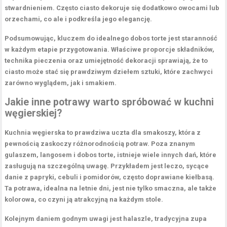
stwardnieniem. Często ciasto dekoruje się dodatkowo owocami lub
orzechami, co ale i podkreśla jego elegancję.
Podsumowując, kluczem do idealnego dobos torte jest
staranność
w każdym etapie przygotowania
. Właściwe proporcje składników,
technika pieczenia oraz umiejętność dekoracji sprawiają, że to
ciasto może stać się prawdziwym dziełem sztuki, które zachwyci
zarówno wyglądem, jak i smakiem.
Jakie inne potrawy warto spróbować w kuchni
węgierskiej?
Kuchnia węgierska to prawdziwa uczta dla smakoszy, która z
pewnością zaskoczy różnorodnością potraw. Poza znanym
gulaszem, langosem i dobos torte, istnieje wiele innych dań, które
zasługują na szczególną uwagę. Przykładem jest
leczo
, sycące
danie z papryki, cebuli i pomidorów, często doprawiane kiełbasą.
Ta potrawa, idealna na letnie dni, jest nie tylko smaczna, ale także
kolorowa, co czyni ją atrakcyjną na każdym stole.
Kolejnym daniem godnym uwagi jest
halaszle
, tradycyjna zupa