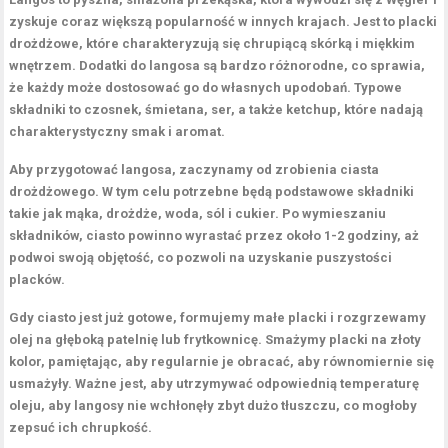
zyskuje coraz większą popularność w innych krajach. Jest to placki
drożdżowe, które charakteryzują się chrupiącą skórką i miękkim
wnętrzem. Dodatki do langosa są bardzo różnorodne, co sprawia,
że każdy może dostosować go do własnych upodobań. Typowe
składniki to
czosnek
,
śmietana
,
ser
, a także
ketchup
, które nadają
charakterystyczny smak i aromat.
Aby przygotować langosa, zaczynamy od zrobienia ciasta
drożdżowego. W tym celu potrzebne będą podstawowe składniki
takie jak mąka, drożdże, woda, sól i cukier. Po wymieszaniu
składników, ciasto powinno wyrastać przez około 1-2 godziny, aż
podwoi swoją objętość, co pozwoli na uzyskanie puszystości
placków.
Gdy ciasto jest już gotowe, formujemy małe placki i rozgrzewamy
olej na głęboką patelnię lub frytkownicę. Smażymy placki na złoty
kolor, pamiętając, aby regularnie je obracać, aby równomiernie się
usmażyły. Ważne jest, aby utrzymywać odpowiednią temperaturę
oleju, aby langosy nie wchłonęły zbyt dużo tłuszczu, co mogłoby
zepsuć ich chrupkość.