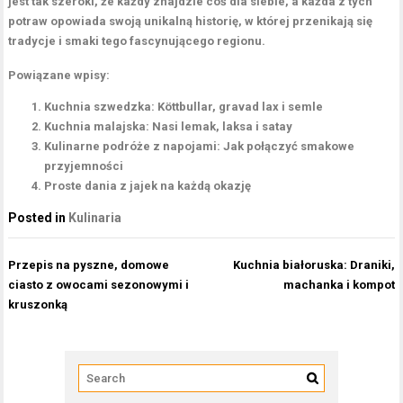
jest tak szeroki, że każdy znajdzie coś dla siebie, a każda z tych
potraw opowiada swoją unikalną historię, w której przenikają się
tradycje i smaki tego fascynującego regionu.
Powiązane wpisy:
Kuchnia szwedzka: Köttbullar, gravad lax i semle
Kuchnia malajska: Nasi lemak, laksa i satay
Kulinarne podróże z napojami: Jak połączyć smakowe
przyjemności
Proste dania z jajek na każdą okazję
Posted in
Kulinaria
Nawigacja
Przepis na pyszne, domowe
Kuchnia białoruska: Draniki,
wpisu
ciasto z owocami sezonowymi i
machanka i kompot
kruszonką