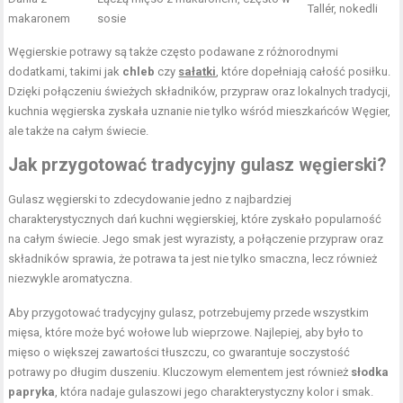
Tallér, nokedli
makaronem
sosie
Węgierskie potrawy są także często podawane z różnorodnymi
dodatkami, takimi jak
chleb
czy
sałatki
, które dopełniają całość posiłku.
Dzięki połączeniu świeżych składników, przypraw oraz lokalnych tradycji,
kuchnia węgierska zyskała uznanie nie tylko wśród mieszkańców Węgier,
ale także na całym świecie.
Jak przygotować tradycyjny gulasz węgierski?
Gulasz węgierski to zdecydowanie jedno z najbardziej
charakterystycznych dań kuchni węgierskiej, które zyskało popularność
na całym świecie. Jego smak jest wyrazisty, a połączenie przypraw oraz
składników sprawia, że potrawa ta jest nie tylko smaczna, lecz również
niezwykle aromatyczna.
Aby przygotować tradycyjny gulasz, potrzebujemy przede wszystkim
mięsa, które może być wołowe lub wieprzowe. Najlepiej, aby było to
mięso o większej zawartości tłuszczu, co gwarantuje soczystość
potrawy po długim duszeniu. Kluczowym elementem jest również
słodka
papryka
, która nadaje gulaszowi jego charakterystyczny kolor i smak.