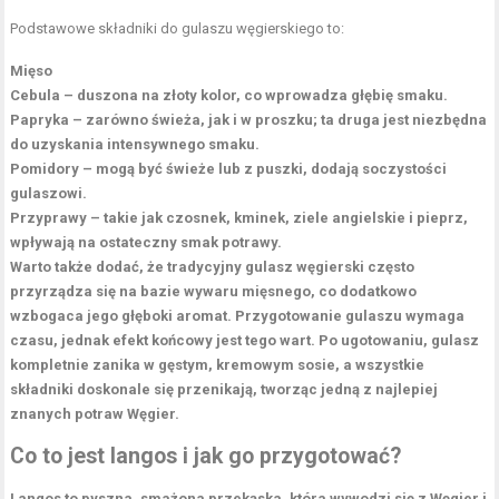
Podstawowe składniki do gulaszu węgierskiego to:
Mięso
Cebula
– duszona na złoty kolor, co wprowadza głębię smaku.
Papryka
– zarówno świeża, jak i w proszku; ta druga jest niezbędna
do uzyskania intensywnego smaku.
Pomidory
– mogą być świeże lub z puszki, dodają soczystości
gulaszowi.
Przyprawy
– takie jak czosnek, kminek, ziele angielskie i pieprz,
wpływają na ostateczny smak potrawy.
Warto także dodać, że tradycyjny gulasz węgierski często
przyrządza się na bazie wywaru mięsnego, co dodatkowo
wzbogaca jego głęboki aromat. Przygotowanie gulaszu wymaga
czasu, jednak efekt końcowy jest tego wart. Po ugotowaniu, gulasz
kompletnie zanika w gęstym, kremowym sosie, a wszystkie
składniki doskonale się przenikają, tworząc jedną z najlepiej
znanych potraw Węgier.
Co to jest langos i jak go przygotować?
Langos to pyszna, smażona przekąska, która wywodzi się z Węgier i