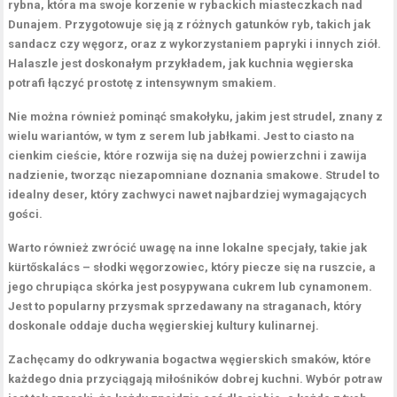
rybna, która ma swoje korzenie w rybackich miasteczkach nad
Dunajem. Przygotowuje się ją z różnych gatunków ryb, takich jak
sandacz czy węgorz, oraz z wykorzystaniem papryki i innych ziół.
Halaszle jest doskonałym przykładem, jak kuchnia węgierska
potrafi łączyć prostotę z intensywnym smakiem.
Nie można również pominąć smakołyku, jakim jest
strudel
, znany z
wielu wariantów, w tym z serem lub jabłkami. Jest to ciasto na
cienkim cieście, które rozwija się na dużej powierzchni i zawija
nadzienie, tworząc niezapomniane doznania smakowe. Strudel to
idealny deser, który zachwyci nawet najbardziej wymagających
gości.
Warto również zwrócić uwagę na inne lokalne specjały, takie jak
kürtőskalács
– słodki węgorzowiec, który piecze się na ruszcie, a
jego chrupiąca skórka jest posypywana cukrem lub cynamonem.
Jest to popularny przysmak sprzedawany na straganach, który
doskonale oddaje ducha węgierskiej kultury kulinarnej.
Zachęcamy do odkrywania bogactwa węgierskich smaków, które
każdego dnia przyciągają miłośników dobrej kuchni. Wybór potraw