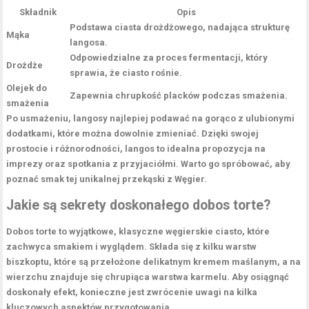
Składnik
Opis
Podstawa ciasta drożdżowego, nadająca strukturę
Mąka
langosa.
Odpowiedzialne za proces fermentacji, który
Drożdże
sprawia, że ciasto rośnie.
Olejek do
Zapewnia chrupkość placków podczas smażenia.
smażenia
Po usmażeniu, langosy najlepiej podawać na gorąco z ulubionymi
dodatkami, które można dowolnie zmieniać. Dzięki swojej
prostocie i różnorodności, langos to idealna propozycja na
imprezy oraz spotkania z przyjaciółmi. Warto go spróbować, aby
poznać smak tej unikalnej przekąski z Węgier.
Jakie są sekrety doskonałego dobos torte?
Dobos torte to wyjątkowe, klasyczne węgierskie ciasto, które
zachwyca smakiem i wyglądem. Składa się z kilku warstw
biszkoptu, które są przełożone delikatnym kremem maślanym, a na
wierzchu znajduje się chrupiąca warstwa karmelu. Aby osiągnąć
doskonały efekt
, konieczne jest zwrócenie uwagi na kilka
kluczowych aspektów przygotowania.