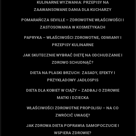
KULINARNE WYZWANIA: PRZEPISY NA
ZAAWANSOWANE DANIA DLA KUCHARZY
POMARAŃCZA SEVILLE – ZDROWOTNE WŁAŚCIWOŚCI I
ZASTOSOWANIA W KOSMETYKACH
PAPRYKA – WŁAŚCIWOŚCI ZDROWOTNE, ODMIANY I
PRZEPISY KULINARNE
JAK SKUTECZNIE WYBRAĆ DIETĘ NA ODCHUDZANIE I
ZDROWO SCHUDNĄĆ?
DIETA NA PŁASKI BRZUCH: ZASADY, EFEKTY I
PRZYKŁADOWY JADŁOSPIS
DIETA DLA KOBIET W CIĄŻY – ZADBAJ O ZDROWIE
MATKI I DZIECKA
WŁAŚCIWOŚCI ZDROWOTNE PROPOLISU – NA CO
ZWRÓCIĆ UWAGĘ?
JAK ZDROWA DIETA POPRAWIA SAMOPOCZUCIE I
WSPIERA ZDROWIE?