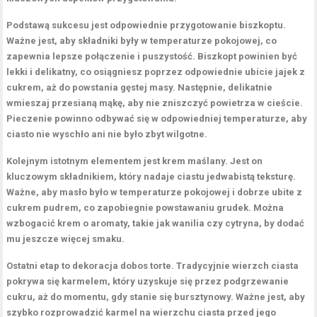
Podstawą sukcesu jest
odpowiednie przygotowanie biszkoptu
.
Ważne jest, aby składniki były w temperaturze pokojowej, co
zapewnia lepsze połączenie i puszystość. Biszkopt powinien być
lekki i delikatny, co osiągniesz poprzez odpowiednie ubicie jajek z
cukrem, aż do powstania gęstej masy. Następnie, delikatnie
wmieszaj przesianą mąkę, aby nie zniszczyć powietrza w cieście.
Pieczenie powinno odbywać się w odpowiedniej temperaturze, aby
ciasto nie wyschło ani nie było zbyt wilgotne.
Kolejnym istotnym elementem jest krem maślany. Jest on
kluczowym składnikiem, który nadaje ciastu jedwabistą teksturę.
Ważne, aby masło było w temperaturze pokojowej i dobrze ubite z
cukrem pudrem, co zapobiegnie powstawaniu grudek. Można
wzbogacić krem o aromaty, takie jak wanilia czy cytryna, by dodać
mu jeszcze więcej smaku.
Ostatni etap to
dekoracja
dobos torte. Tradycyjnie wierzch ciasta
pokrywa się karmelem, który uzyskuje się przez podgrzewanie
cukru, aż do momentu, gdy stanie się bursztynowy. Ważne jest, aby
szybko rozprowadzić karmel na wierzchu ciasta przed jego