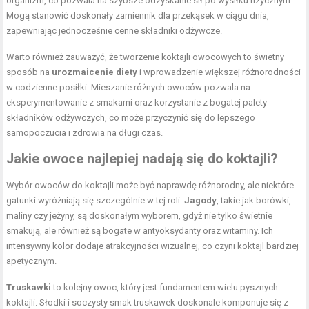
organizm, co pozwala na szybsze odzyskanie sił po wysiłku fizycznym.
Mogą stanowić doskonały zamiennik dla przekąsek w ciągu dnia,
zapewniając jednocześnie cenne składniki odżywcze.
Warto również zauważyć, że tworzenie koktajli owocowych to świetny
sposób na
urozmaicenie diety
i wprowadzenie większej różnorodności
w codzienne posiłki. Mieszanie różnych owoców pozwala na
eksperymentowanie z smakami oraz korzystanie z bogatej palety
składników odżywczych, co może przyczynić się do lepszego
samopoczucia i zdrowia na długi czas.
Jakie owoce najlepiej nadają się do koktajli?
Wybór owoców do koktajli może być naprawdę różnorodny, ale niektóre
gatunki wyróżniają się szczególnie w tej roli.
Jagody
, takie jak borówki,
maliny czy jeżyny, są doskonałym wyborem, gdyż nie tylko świetnie
smakują, ale również są bogate w antyoksydanty oraz witaminy. Ich
intensywny kolor dodaje atrakcyjności wizualnej, co czyni koktajl bardziej
apetycznym.
Truskawki
to kolejny owoc, który jest fundamentem wielu pysznych
koktajli. Słodki i soczysty smak truskawek doskonale komponuje się z