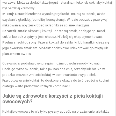
warzywa. Możesz dodać także jogurt naturalny, mleko lub sok, aby koktajl
był bardziej kremowy.
Miksuj!
Ustaw blender na wysoką prędkość i miksuj składniki, aż do
uzyskania gładkiej, jednolitej konsystencji. W razie potrzeby przerywaj
miksowanie, aby zeskrobać składniki ze ścianek naczynia.
Sprawdź smak:
Skosztuj koktajl i dostosuj smak, dodając np. miód,
cukier lub sok z cytryny, jeśli chcesz. Nie bój się eksperymentować!
Podawaj schłodzony:
Przelej koktajl do szklanki lub karafki i ciesz się
jego świeżym smakiem. Możesz dodatkowo udekorować go miętą lub
plasterkiem owocu.
Oczywiście, podstawowy przepis można dowolnie modyfikować.
Dodając różne składniki, takie jak nasiona chia, orzechy lub białko w
proszku, możesz zmienić koktajl w pełnowartościowy posiłek.
Przygotowywanie koktajli to doskonała okazja do twórczości w kuchni,
dlatego warto próbować różnych kombinacji!
Jakie są zdrowotne korzyści z picia koktajli
owocowych?
Koktajle owocowe to nie tylko pyszny sposób na orzeźwienie, ale także