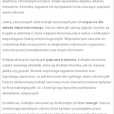
skarbnica zdrowotnych korzyści. Dzięki wysokiemu stężeniu witamin,
minerałów i błonnika, regularne ich spożywanie może znacząco wspierać
nasze zdrowie.
Jedną z kluczowych zalet koktajli owocowych jest ich
wsparcie dla
układu odpornościowego
. Owoce, takie jak cytrusy, jagody czy kiwi, są
bogate w witaminę C, która odgrywa kluczową rolę w walce z infekcjami i
wspomaganiu funkcji immunologicznych. Włączenie tych owoców do
codziennej diety może pomóc w zwiększeniu odporności organizmu i
ochronie przed przeziębieniami oraz innymi chorobami.
Kolejną istotną korzyścią jest
poprawa trawienia
. Koktajle owocowe
często zawierają składniki, które są źródłem błonnika, jak np. banany,
jabłka czy gruszki. Błonnik wspomaga regularne trawienie oraz
zapobiega zaparciom, co jest kluczowe dla ogólnego stanu zdrowia jelit.
Dobrze zbilansowany koktajl owocowy może również korzystnie wpływać
na florę bakteryjną jelit, co z kolei sprzyja lepszemu wchłanianiu
składników odżywczych.
Dodatkowo, koktajle owocowe są doskonałym źródłem
energii
. Owoce
dostarczają naturalnych cukrów, które są łatwo przyswajalne przez