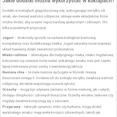
Jakie dodatki można wykorzystać w koktajlach?
Dodatki w koktajlach grają kluczową rolę, wzbogacając nie tylko ich
smak, ale również wartości odżywcze. Istnieje wiele składników, które
można dodać, aby uczynić napój bardziej apetycznym i zdrowym. Oto
kilka popularnych propozycji:
Jogurt
– doskonały sposób na nadanie koktajlowi kremowej
konsystencji oraz dodatkowego białka. Jogurt naturalny może wspierać
układ trawienny dzięki zawartości probiotyków.
Mleko roślinne
– alternatywa dla tradycyjnego mleka, mleko migdałowe,
kokosowe czy owsiane może nadać unikalnego smaku oraz jest często
lepiej tolerowane przez osoby z nietolerancją laktozy.
Nasiona chia
– te małe nasiona są bogate w błonnik i kwasy
tłuszczowe omega-3. Dodanie ich do koktajlu nie tylko zwiększa wartość
odżywczą, ale także wspomaga uczucie sytości.
Orzechy
– mogą być używane zarówno w formie mielonej, jak i całych,
dodając chrupkości i zdrowych tłuszczów. Orzechy włoskie, laskowe czy
migdały świetnie komponują się z owocami.
Przyprawy
– takie jak cynamon, imbir czy kurkuma, mogą dodać
wyrazistego smaku i mają wiele korzyści zdrowotnych, takich jak