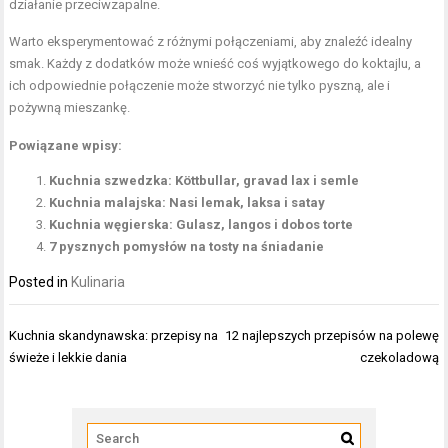
działanie przeciwzapalne
.
Warto eksperymentować z różnymi połączeniami, aby znaleźć idealny
smak. Każdy z dodatków może wnieść coś wyjątkowego do koktajlu, a
ich odpowiednie połączenie może stworzyć nie tylko pyszną, ale i
pożywną mieszankę.
Powiązane wpisy:
Kuchnia szwedzka: Köttbullar, gravad lax i semle
Kuchnia malajska: Nasi lemak, laksa i satay
Kuchnia węgierska: Gulasz, langos i dobos torte
7 pysznych pomysłów na tosty na śniadanie
Posted in
Kulinaria
Nawigacja
Kuchnia skandynawska: przepisy na
12 najlepszych przepisów na polewę
wpisu
świeże i lekkie dania
czekoladową