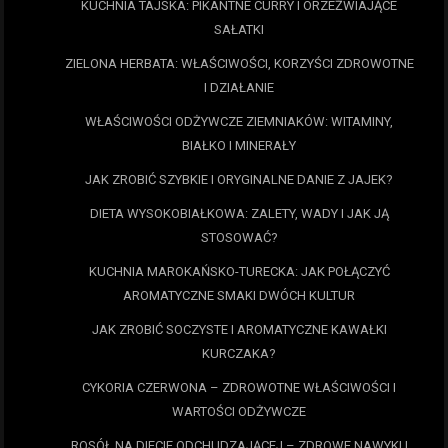
KUCHNIA TAJSKA: PIKANTNE CURRY I ORZEŹWIAJĄCE
SAŁATKI
ZIELONA HERBATA: WŁAŚCIWOŚCI, KORZYŚCI ZDROWOTNE
I DZIAŁANIE
WŁAŚCIWOŚCI ODŻYWCZE ZIEMNIAKÓW: WITAMINY,
BIAŁKO I MINERAŁY
JAK ZROBIĆ SZYBKIE I ORYGINALNE DANIE Z JAJEK?
DIETA WYSOKOBIAŁKOWA: ZALETY, WADY I JAK JĄ
STOSOWAĆ?
KUCHNIA MAROKAŃSKO-TURECKA: JAK POŁĄCZYĆ
AROMATYCZNE SMAKI DWÓCH KULTUR
JAK ZROBIĆ SOCZYSTE I AROMATYCZNE KAWAŁKI
KURCZAKA?
CYKORIA CZERWONA – ZDROWOTNE WŁAŚCIWOŚCI I
WARTOŚCI ODŻYWCZE
ROSÓŁ NA DIECIE ODCHUDZAJĄCEJ – ZDROWE NAWYKI I