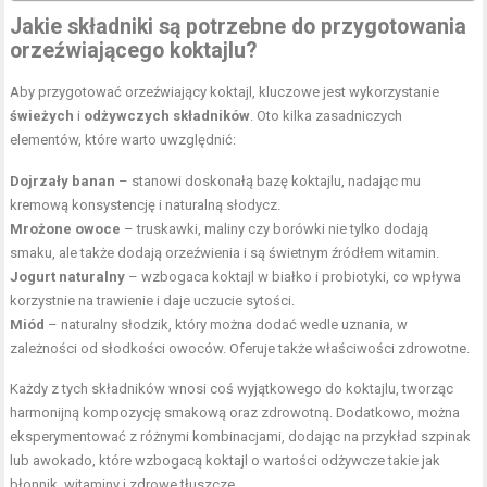
Jakie składniki są potrzebne do przygotowania
orzeźwiającego koktajlu?
Aby przygotować orzeźwiający koktajl, kluczowe jest wykorzystanie
świeżych
i
odżywczych składników
. Oto kilka zasadniczych
elementów, które warto uwzględnić:
Dojrzały banan
– stanowi doskonałą bazę koktajlu, nadając mu
kremową konsystencję i naturalną słodycz.
Mrożone owoce
– truskawki, maliny czy borówki nie tylko dodają
smaku, ale także dodają orzeźwienia i są świetnym źródłem witamin.
Jogurt naturalny
– wzbogaca koktajl w białko i probiotyki, co wpływa
korzystnie na trawienie i daje uczucie sytości.
Miód
– naturalny słodzik, który można dodać wedle uznania, w
zależności od słodkości owoców. Oferuje także właściwości zdrowotne.
Każdy z tych składników wnosi coś wyjątkowego do koktajlu, tworząc
harmonijną kompozycję smakową oraz zdrowotną. Dodatkowo, można
eksperymentować z różnymi kombinacjami, dodając na przykład szpinak
lub awokado, które wzbogacą koktajl o wartości odżywcze takie jak
błonnik, witaminy i
zdrowe tłuszcze
.