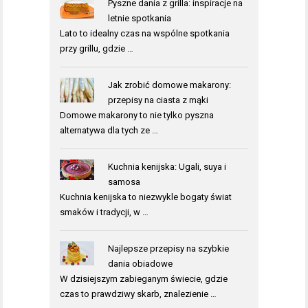
Pyszne dania z grilla: inspiracje na
letnie spotkania
Lato to idealny czas na wspólne spotkania
przy grillu, gdzie …
Jak zrobić domowe makarony:
przepisy na ciasta z mąki
Domowe makarony to nie tylko pyszna
alternatywa dla tych ze …
Kuchnia kenijska: Ugali, suya i
samosa
Kuchnia kenijska to niezwykle bogaty świat
smaków i tradycji, w …
Najlepsze przepisy na szybkie
dania obiadowe
W dzisiejszym zabieganym świecie, gdzie
czas to prawdziwy skarb, znalezienie …