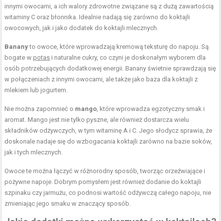
innymi owocami, a ich walory zdrowotne związane są z dużą zawartością
witaminy C oraz błonnika. Idealnie nadają się zarówno do koktajli
owocowych, jak i jako dodatek do koktajli mlecznych.
Banany
to owoce, które wprowadzają kremową teksturę do napoju. Są
bogate w
potas
i naturalne cukry, co czyni je doskonałym wyborem dla
osób potrzebujących dodatkowej energii. Banany świetnie sprawdzają się
w połączeniach z innymi owocami, ale także jako baza dla koktajli z
mlekiem lub jogurtem.
Nie można zapomnieć o
mango
, które wprowadza egzotyczny smak i
aromat. Mango jest nie tylko pyszne, ale również dostarcza wielu
składników odżywczych, w tym witaminę A i C. Jego słodycz sprawia, że
doskonale nadaje się do wzbogacania koktajli zarówno na bazie soków,
jak i tych mlecznych.
Owoce te można łączyć w różnorodny sposób, tworząc orzeźwiające i
pożywne napoje. Dobrym pomysłem jest również dodanie do koktajli
szpinaku czy jarmużu, co podnosi wartość odżywczą całego napoju, nie
zmieniając jego smaku w znaczący sposób.