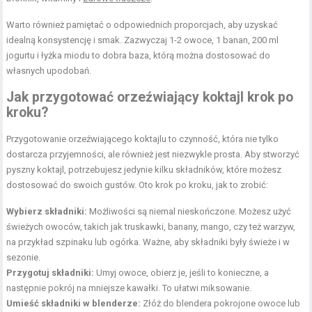
Warto również pamiętać o odpowiednich proporcjach, aby uzyskać
idealną konsystencję i smak. Zazwyczaj 1-2 owoce, 1 banan, 200 ml
jogurtu i łyżka miodu to dobra baza, którą można dostosować do
własnych upodobań.
Jak przygotować orzeźwiający koktajl krok po
kroku?
Przygotowanie orzeźwiającego koktajlu to czynność, która nie tylko
dostarcza przyjemności, ale również jest niezwykle prosta. Aby stworzyć
pyszny koktajl, potrzebujesz jedynie kilku składników, które możesz
dostosować do swoich gustów. Oto krok po kroku, jak to zrobić:
Wybierz składniki:
Możliwości są niemal nieskończone. Możesz użyć
świeżych owoców, takich jak truskawki, banany, mango, czy też warzyw,
na przykład szpinaku lub ogórka. Ważne, aby składniki były świeże i w
sezonie.
Przygotuj składniki:
Umyj owoce, obierz je, jeśli to konieczne, a
następnie pokrój na mniejsze kawałki. To ułatwi miksowanie.
Umieść składniki w blenderze:
Złóż do blendera pokrojone owoce lub