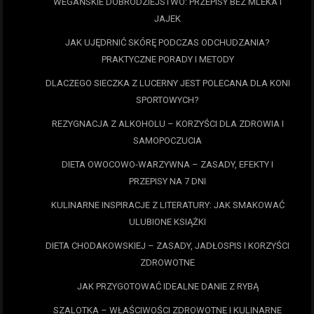
WEGAŃSKIE DOBRODZIEJSTWO: PRZEPISY BEZ MLEKA I
JAJEK
JAK UJĘDRNIĆ SKÓRĘ PODCZAS ODCHUDZANIA?
PRAKTYCZNE PORADY I METODY
DLACZEGO SIECZKA Z LUCERNY JEST POLECANA DLA KONI
SPORTOWYCH?
REZYGNACJA Z ALKOHOLU – KORZYŚCI DLA ZDROWIA I
SAMOPOCZUCIA
DIETA OWOCOWO-WARZYWNA – ZASADY, EFEKTY I
PRZEPISY NA 7 DNI
KULINARNE INSPIRACJE Z LITERATURY: JAK SMAKOWAĆ
ULUBIONE KSIĄŻKI
DIETA CHODAKOWSKIEJ – ZASADY, JADŁOSPIS I KORZYŚCI
ZDROWOTNE
JAK PRZYGOTOWAĆ IDEALNE DANIE Z RYBĄ
SZALOTKA – WŁAŚCIWOŚCI ZDROWOTNE I KULINARNE