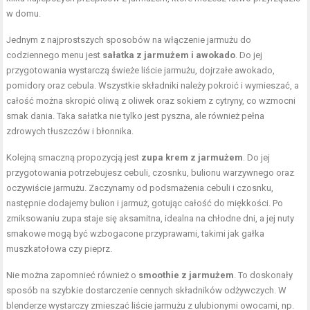
w domu.
Jednym z najprostszych sposobów na włączenie jarmużu do
codziennego menu jest
sałatka z jarmużem i awokado
. Do jej
przygotowania wystarczą świeże liście jarmużu, dojrzałe awokado,
pomidory oraz cebula. Wszystkie składniki należy pokroić i wymieszać, a
całość można skropić oliwą z oliwek oraz sokiem z cytryny, co wzmocni
smak dania. Taka sałatka nie tylko jest pyszna, ale również pełna
zdrowych tłuszczów i błonnika.
Kolejną smaczną propozycją jest
zupa krem z jarmużem
. Do jej
przygotowania potrzebujesz cebuli, czosnku, bulionu warzywnego oraz
oczywiście jarmużu. Zaczynamy od podsmażenia cebuli i czosnku,
następnie dodajemy bulion i jarmuż, gotując całość do miękkości. Po
zmiksowaniu zupa staje się aksamitna, idealna na chłodne dni, a jej nuty
smakowe mogą być wzbogacone przyprawami, takimi jak gałka
muszkatołowa czy pieprz.
Nie można zapomnieć również o
smoothie z jarmużem
. To doskonały
sposób na szybkie dostarczenie cennych składników odżywczych. W
blenderze wystarczy zmieszać liście jarmużu z ulubionymi owocami, np.