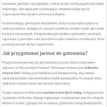
bananami, jabłkami czy jagodami, a także dodać trochę jogurtu lub mleka
roślinnego. Taki napój jest orzeźwiający i świetnie nadaje się na
rozpoczęcie dnia lub jako zdrowa przekąska.
Podsumowując, jarmuż jest składnikiem, który można wykorzystać na
wiele sposobów, dodając do naszych posiłków nie tylko smak, ale i wiele
korzyści zdrowotnych. Przepisy takie jak sałatka z jarmużem i awokado,
zupa krem z jarmużem oraz smoothie to tylko niektóre z możliwości, które
pozwolą cieszyć się tym superfoods.
Jak przygotować jarmuż do gotowania?
Przygotowanie jarmużu do gotowania to proces, który można łatwo
wykonać w kilku prostych krokach. Pierwszym krokiem jest
dokładne
umycie liści
. Należy je przepłukać pod bieżącą wodą, aby usunąć
zanieczyszczenia oraz ewentualne resztki pestycydów. Po umyciu warto
delikatnie osuszyć liście, aby nie były zbyt mokre.
Drugim ważnym krokiem jest
usunięcie twardych łodyg
. Łodygi jarmużu
są twarde i włókniste, dlatego najlepszym rozwiązaniem jest ich odcięcie.
Można to zrobić, zginając liść w miejscu, gdzie traci swoją elastyczność,