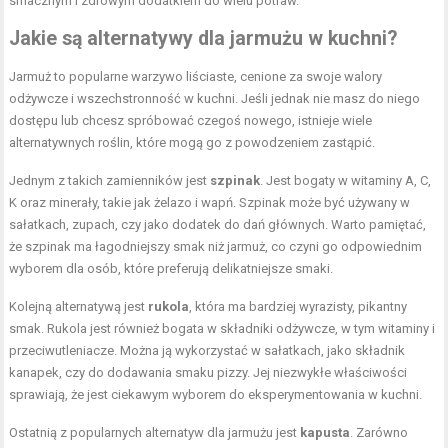
smacznym i zdrowym dodatkiem do wielu potraw.
Jakie są alternatywy dla jarmużu w kuchni?
Jarmuż to popularne warzywo liściaste, cenione za swoje walory
odżywcze i wszechstronność w kuchni. Jeśli jednak nie masz do niego
dostępu lub chcesz spróbować czegoś nowego, istnieje wiele
alternatywnych roślin, które mogą go z powodzeniem zastąpić.
Jednym z takich zamienników jest
szpinak
. Jest bogaty w witaminy A, C,
K oraz minerały, takie jak żelazo i wapń. Szpinak może być używany w
sałatkach, zupach, czy jako dodatek do dań głównych. Warto pamiętać,
że szpinak ma łagodniejszy smak niż jarmuż, co czyni go odpowiednim
wyborem dla osób, które preferują delikatniejsze smaki.
Kolejną alternatywą jest
rukola
, która ma bardziej wyrazisty, pikantny
smak. Rukola jest również bogata w składniki odżywcze, w tym witaminy i
przeciwutleniacze. Można ją wykorzystać w sałatkach, jako składnik
kanapek, czy do dodawania smaku pizzy. Jej niezwykłe właściwości
sprawiają, że jest ciekawym wyborem do eksperymentowania w kuchni.
Ostatnią z popularnych alternatyw dla jarmużu jest
kapusta
. Zarówno