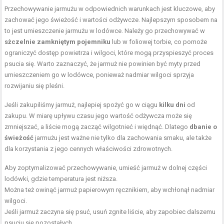
Przechowywanie jarmużu w odpowiednich warunkach jest kluczowe, aby
zachować jego świeżość i wartości odżywcze. Najlepszym sposobem na
to jest umieszczenie jarmużu w lodówce. Należy go przechowywać w
sżczelnie zamkniętym pojemniku
lub w foliowej torbie, co pomoże
ograniczyć dostęp powietrza i wilgoci, które mogą przyspieszyć proces
psucia się. Warto zaznaczyć, że jarmuż nie powinien być myty przed
umieszczeniem go w lodówce, ponieważ nadmiar wilgoci sprzyja
rozwijaniu się pleśni.
Jeśli zakupiliśmy jarmuż, najlepiej spożyć go w ciągu
kilku dni
od
zakupu. W miarę upływu czasu jego wartość odżywcza może się
zmniejszać, a liście mogą zacząć wilgotnieć i więdnąć. Dlatego
dbanie o
świeżość
jarmużu jest ważne nie tylko dla zachowania smaku, ale także
dla korzystania z jego cennych właściwości zdrowotnych.
Aby zoptymalizować przechowywanie, umieść jarmuż w dolnej części
lodówki, gdzie temperatura jest niższa.
Można też owinąć jarmuż papierowym ręcznikiem, aby wchłonął nadmiar
wilgoci.
Jeśli jarmuż zaczyna się psuć, usuń zgnite liście, aby zapobiec dalszemu
psuciu się pozostałych.