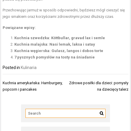
Przechowując jarmuż w sposób odpowiedni, będziesz mógł cieszyć się
jego smakiem oraz korzyściami zdrowotnymi przez dłuższy czas.
Powiązane wpisy:
Kuchnia szwedzka: Köttbullar, gravad lax i semle
Kuchnia malajska: Nasi lemak, laksa i satay
Kuchnia węgierska: Gulasz, langos i dobos torte
7 pysznych pomysłów na tosty na śniadanie
Posted in
Kulinaria
Nawigacja
Kuchnia amerykańska: Hamburgery,
Zdrowe posiłki dla dzieci: pomysły
wpisu
popcorn i pancakes
na dziecięcy talerz