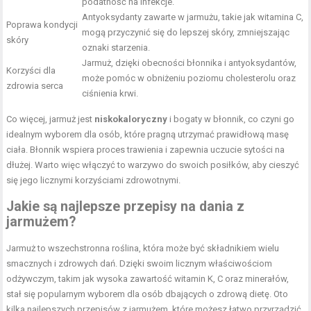
podatność na infekcje.
Antyoksydanty zawarte w jarmużu, takie jak witamina C,
Poprawa kondycji
mogą przyczynić się do lepszej skóry, zmniejszając
skóry
oznaki starzenia.
Jarmuż, dzięki obecności błonnika i antyoksydantów,
Korzyści dla
może pomóc w obniżeniu poziomu cholesterolu oraz
zdrowia serca
ciśnienia krwi.
Co więcej, jarmuż jest
niskokaloryczny
i bogaty w błonnik, co czyni go
idealnym wyborem dla osób, które pragną utrzymać prawidłową masę
ciała. Błonnik wspiera proces trawienia i zapewnia uczucie sytości na
dłużej. Warto więc włączyć to warzywo do swoich posiłków, aby cieszyć
się jego licznymi korzyściami zdrowotnymi.
Jakie są najlepsze przepisy na dania z
jarmużem?
Jarmuż to wszechstronna roślina, która może być składnikiem wielu
smacznych i zdrowych dań. Dzięki swoim licznym właściwościom
odżywczym, takim jak wysoka zawartość witamin K, C oraz minerałów,
stał się popularnym wyborem dla osób dbających o zdrową dietę. Oto
kilka najlepszych przepisów z jarmużem, które możesz łatwo przyrządzić