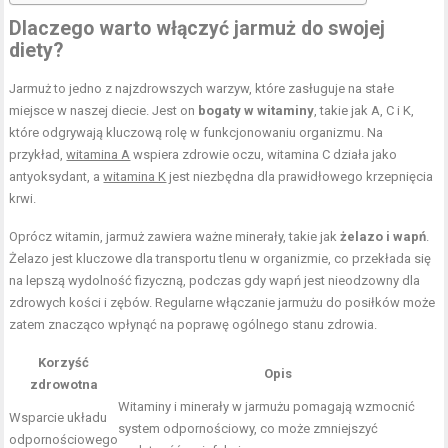
Dlaczego warto włączyć jarmuż do swojej
diety?
Jarmuż to jedno z najzdrowszych warzyw, które zasługuje na stałe
miejsce w naszej diecie. Jest on
bogaty w witaminy
, takie jak A, C i K,
które odgrywają kluczową rolę w funkcjonowaniu organizmu. Na
przykład,
witamina A
wspiera zdrowie oczu, witamina C działa jako
antyoksydant, a
witamina K
jest niezbędna dla prawidłowego krzepnięcia
krwi.
Oprócz witamin, jarmuż zawiera ważne minerały, takie jak
żelazo i wapń
.
Żelazo jest kluczowe dla transportu tlenu w organizmie, co przekłada się
na lepszą wydolność fizyczną, podczas gdy wapń jest nieodzowny dla
zdrowych kości i zębów. Regularne włączanie jarmużu do posiłków może
zatem znacząco wpłynąć na poprawę ogólnego stanu zdrowia.
Korzyść
Opis
zdrowotna
Witaminy i minerały w jarmużu pomagają wzmocnić
Wsparcie układu
system odpornościowy, co może zmniejszyć
odpornościowego