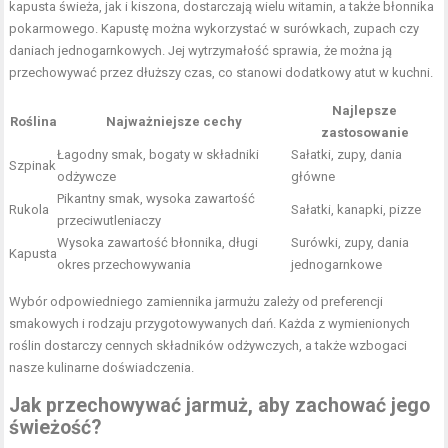
kapusta świeża, jak i kiszona, dostarczają wielu witamin, a także błonnika
pokarmowego. Kapustę można wykorzystać w surówkach, zupach czy
daniach jednogarnkowych. Jej wytrzymałość sprawia, że można ją
przechowywać przez dłuższy czas, co stanowi dodatkowy atut w kuchni.
Najlepsze
Roślina
Najważniejsze cechy
zastosowanie
Łagodny smak, bogaty w składniki
Sałatki, zupy, dania
Szpinak
odżywcze
główne
Pikantny smak, wysoka zawartość
Rukola
Sałatki, kanapki, pizze
przeciwutleniaczy
Wysoka zawartość błonnika, długi
Surówki, zupy, dania
Kapusta
okres przechowywania
jednogarnkowe
Wybór odpowiedniego zamiennika jarmużu zależy od preferencji
smakowych i rodzaju przygotowywanych dań. Każda z wymienionych
roślin dostarczy cennych składników odżywczych, a także wzbogaci
nasze kulinarne doświadczenia.
Jak przechowywać jarmuż, aby zachować jego
świeżość?