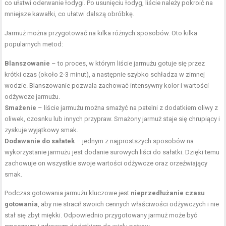
co ułatwi oderwanie łodygi. Po usunięciu łodyg, liście należy pokroić na
mniejsze kawałki, co ułatwi dalszą obróbkę.
Jarmuż można przygotować na kilka różnych sposobów. Oto kilka
popularnych metod:
Blanszowanie
– to proces, w którym liście jarmużu gotuje się przez
krótki czas (około 2-3 minut), a następnie szybko schładza w zimnej
wodzie. Blanszowanie pozwala zachować intensywny kolor i wartości
odżywcze jarmużu.
Smażenie
– liście jarmużu można smażyć na patelni z dodatkiem oliwy z
oliwek, czosnku lub innych przypraw. Smażony jarmuż staje się chrupiący i
zyskuje wyjątkowy smak.
Dodawanie do sałatek
– jednym z najprostszych sposobów na
wykorzystanie jarmużu jest dodanie surowych liści do sałatki. Dzięki temu
zachowuje on wszystkie swoje wartości odżywcze oraz orzeźwiający
smak.
Podczas gotowania jarmużu kluczowe jest
nieprzedłużanie czasu
gotowania
, aby nie stracił swoich cennych właściwości odżywczych i nie
stał się zbyt miękki. Odpowiednio przygotowany jarmuż może być