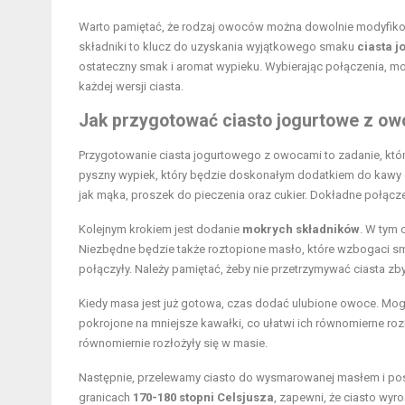
Warto pamiętać, że rodzaj owoców można dowolnie modyfikow
składniki to klucz do uzyskania wyjątkowego smaku
ciasta 
ostateczny smak i aromat wypieku. Wybierając połączenia, m
każdej wersji ciasta.
Jak przygotować ciasto jogurtowe z o
Przygotowanie ciasta jogurtowego z owocami to zadanie, któ
pyszny wypiek, który będzie doskonałym dodatkiem do kawy
jak mąka, proszek do pieczenia oraz cukier. Dokładne połącze
Kolejnym krokiem jest dodanie
mokrych składników
. W tym 
Niezbędne będzie także roztopione masło, które wzbogaci s
połączyły. Należy pamiętać, żeby nie przetrzymywać ciasta zbyt
Kiedy masa jest już gotowa, czas dodać ulubione owoce. Mog
pokrojone na mniejsze kawałki, co ułatwi ich równomierne r
równomiernie rozłożyły się w masie.
Następnie, przelewamy ciasto do wysmarowanej masłem i pos
granicach
170-180 stopni Celsjusza
, zapewni, że ciasto wyr