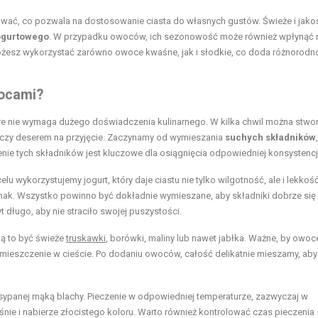
ać, co pozwala na dostosowanie ciasta do własnych gustów. Świeże i jak
jogurtowego
. W przypadku owoców, ich sezonowość może również wpłynąć 
ożesz wykorzystać zarówno owoce kwaśne, jak i słodkie, co doda różnorodn
wocami?
re nie wymaga dużego doświadczenia kulinarnego. W kilka chwil można stwo
 czy deserem na przyjęcie. Zaczynamy od wymieszania
suchych składników
nie tych składników jest kluczowe dla osiągnięcia odpowiedniej konsystencji
celu wykorzystujemy jogurt, który daje ciastu nie tylko wilgotność, ale i lekkość
mak. Wszystko powinno być dokładnie wymieszane, aby składniki dobrze się
 długo, aby nie straciło swojej puszystości.
ą to być świeże
truskawki
, borówki, maliny lub nawet jabłka. Ważne, by owoc
ozmieszczenie w cieście. Po dodaniu owoców, całość delikatnie mieszamy, ab
ypanej mąką blachy. Pieczenie w odpowiedniej temperaturze, zazwyczaj w
ośnie i nabierze złocistego koloru. Warto również kontrolować czas pieczenia