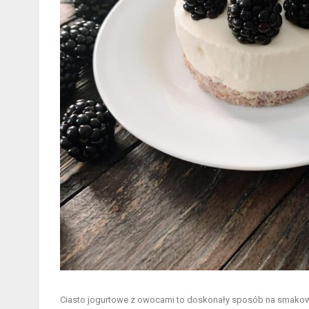
Ciasto jogurtowe z owocami to doskonały sposób na smakowity