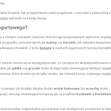
chy.
 ułatwi krojenie. Tak przygotowane ciasto jogurtowe z owocami z pewnością 
rowym
wyborem na każdą okazję.
jogurtowego?
gra z różnymi rodzajami owoców. Wśród najpopularniejszych wyborów znajdują
 W przypadku owoców takich jak
maliny
czy
borówki
, ich naturalna kwasowo
źwiający charakter. Z kolei
banany
w ciastach jogurtowych tworzą niezwykl
świeże owoce są na wyciągnięcie ręki, co zachęca do eksperymentowania z
akie jak
jabłka
czy
gruszki
, które dodają ciastu interesującej tekstury i wyj
one, które dostarczą nie tylko smaku, ale również koloru, ożywiając wyglą
ż rozważyć ich dodatki. Można dodać
wiórki kokosowe
lub
orzechy
, które
czyć, tworząc interesujące kompozycje, na przykład
truskawki z borówkam
odzwierciedlać indywidualne upodobania oraz dostępność produktów w da