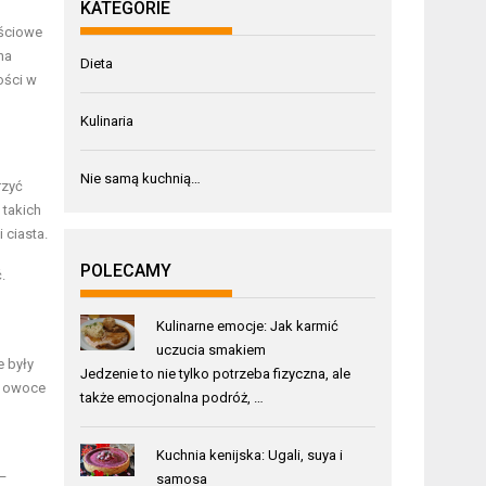
KATEGORIE
ościowe
na
Dieta
ości w
Kulinaria
Nie samą kuchnią…
rzyć
, takich
 ciasta.
POLECAMY
.
Kulinarne emocje: Jak karmić
uczucia smakiem
e były
Jedzenie to nie tylko potrzeba fizyczna, ale
y owoce
także emocjonalna podróż, …
Kuchnia kenijska: Ugali, suya i
 –
samosa