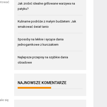
gotować
Jak zrobić idealne grillowane warzywa na
i
patyku?
Kulinarne podróże z małym budżetem: Jak
smakować świat tanio
Sposoby na lekkie i sycące dania
jednogarnkowe z kurczakiem
Najlepsze przepisy na szybkie dania
obiadowe
NAJNOWSZE KOMENTARZE
le się