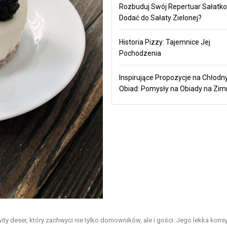
Rozbuduj Swój Repertuar Sałatko
Dodać do Sałaty Zielonej?
Historia Pizzy: Tajemnice Jej
Pochodzenia
Inspirujące Propozycje na Chłodn
Obiad: Pomysły na Obiady na Zi
 deser, który zachwyci nie tylko domowników, ale i gości. Jego lekka kons