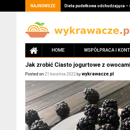
Skip
NAJNOWSZE
Dieta pudełkowa odchudzająca – 
to
content
HOME
WSPÓŁPRACA I KON
Jak zrobić Ciasto jogurtowe z owocami
wykrawacze.pl
Posted on
21 kwietnia 2022
by