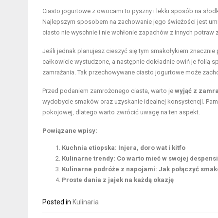
Ciasto jogurtowe z owocami to pyszny i lekki sposób na słodki
Najlepszym sposobem na zachowanie jego świeżości jest um
ciasto nie wyschnie i nie wchłonie zapachów z innych potraw 
Jeśli jednak planujesz cieszyć się tym smakołykiem znacznie
całkowicie wystudzone, a następnie dokładnie owiń je foli
zamrażania. Tak przechowywane ciasto jogurtowe może zachow
Przed podaniem zamrożonego ciasta, warto je
wyjąć z zamra
wydobycie smaków oraz uzyskanie idealnej konsystencji. Pamięt
pokojowej, dlatego warto zwrócić uwagę na ten aspekt.
Powiązane wpisy:
Kuchnia etiopska: Injera, doro wat i kitfo
Kulinarne trendy: Co warto mieć w swojej despens
Kulinarne podróże z napojami: Jak połączyć sma
Proste dania z jajek na każdą okazję
Posted in
Kulinaria