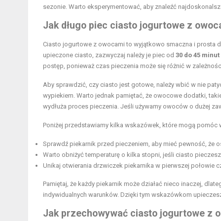
sezonie. Warto eksperymentować, aby znaleźć najdoskonalsz
Jak długo piec ciasto jogurtowe z owoc
Ciasto jogurtowe z owocami to wyjątkowo smaczna i prosta do
upieczone ciasto, zazwyczaj należy je piec od
30 do 45 minut
postęp, ponieważ czas pieczenia może się różnić w zależnośc
Aby sprawdzić, czy ciasto jest gotowe, należy wbić w nie pat
wypiekiem. Warto jednak pamiętać, że owocowe dodatki, takie
wydłuża proces pieczenia. Jeśli używamy owoców o dużej za
Poniżej przedstawiamy kilka wskazówek, które mogą pomóc w
Sprawdź piekarnik przed pieczeniem, aby mieć pewność, że 
Warto obniżyć temperaturę o kilka stopni, jeśli ciasto pieczesz
Unikaj otwierania drzwiczek piekarnika w pierwszej połowie
Pamiętaj, że każdy piekarnik może działać nieco inaczej, d
indywidualnych warunków. Dzięki tym wskazówkom upieczesz 
Jak przechowywać ciasto jogurtowe z 