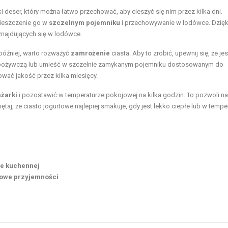
 deser, który można łatwo przechować, aby cieszyć się nim przez kilka dni.
ieszczenie go w
szczelnym pojemniku
i przechowywanie w lodówce. Dzięk
znajdujących się w lodówce.
 później, warto rozważyć
zamrożenie
ciasta. Aby to zrobić, upewnij się, że je
ą spożywczą lub umieść w szczelnie zamykanym pojemniku dostosowanym do
ać jakość przez kilka miesięcy.
żarki
i pozostawić w temperaturze pokojowej na kilka godzin. To pozwoli na
aj, że ciasto jogurtowe najlepiej smakuje, gdy jest lekko ciepłe lub w tempe
ie kuchennej
kowe przyjemności