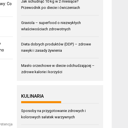
Jak schudnąć 10 kg w 2 miesiące?
wy: Co
Przewodnik po diecie i ćwiczeniach
Graviola – superfood o niezwykłych
właściwościach zdrowotnych
y
Dieta dobrych produktów (DDP) – zdrowe
mno
nawyki i zasady żywienia
Masło orzechowe w diecie odchudzającej –
zdrowe kalorie i korzyści
KULINARIA
Sposoby na przygotowanie zdrowych i
kolorowych sałatek warzywnych
ystencja