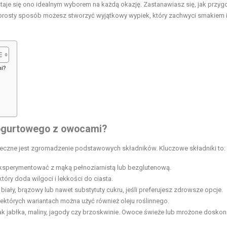
staje się ono idealnym wyborem na każdą okazję. Zastanawiasz się, jak przy
w prosty sposób możesz stworzyć wyjątkowy wypiek, który zachwyci smakiem 
mi?
 jogurtowego z owocami?
ieczne jest zgromadzenie podstawowych składników. Kluczowe składniki to:
eksperymentować z mąką pełnoziarnistą lub bezglutenową.
który doda wilgoci i lekkości do ciasta.
iały, brązowy lub nawet substytuty cukru, jeśli preferujesz zdrowsze opcje.
niektórych wariantach można użyć również
oleju roślinnego
.
k jabłka, maliny, jagody czy brzoskwinie. Owoce świeże lub mrożone doskona