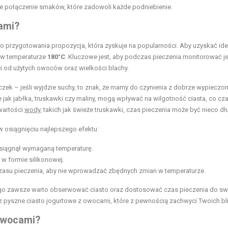
e połączenie smaków, które zadowoli każde podniebienie.
ami?
 przygotowania propozycja, która zyskuje na popularności. Aby uzyskać ide
w temperaturze
180°C
. Kluczowe jest, aby podczas pieczenia monitorować j
i od użytych owoców oraz wielkości blachy.
yczek – jeśli wyjdzie suchy, to znak, że mamy do czynienia z dobrze wypiecz
 jak jabłka, truskawki czy maliny, mogą wpływać na wilgotność ciasta, co c
wartości
wody
, takich jak świeże truskawki, czas pieczenia może być nieco dł
 osiągnięciu najlepszego efektu:
osiągnął wymaganą temperaturę.
 w formie silikonowej.
 czasu pieczenia, aby nie wprowadzać zbędnych zmian w temperaturze.
latego zawsze warto obserwować ciasto oraz dostosować czas pieczenia do s
pyszne ciasto jogurtowe z owocami, które z pewnością zachwyci Twoich bli
owocami?