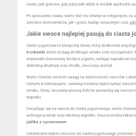
ciasto jest gotowe, gdy patyczek wbity w środek wychodzi su
Po upieczeniu ciasta, warto dać mu chwilę na ostygnięcie, co
zarówno domowników, jak i gości, będąc smacznym oraz
zd
Jakie owoce najlepiej pasują do ciasta 
Ciasto jogurtowe to klasyczny deser, który doskonale współ
truskawki
, które dodają słodkiego smaku oraz soczystości.
wspaniale równoważy słodycz jogurtu, nadając wypiekowi orze
delikatną strukturę oraz słodki, owocowy aromat.
Warto również zwrócić uwagę na sezonowość owoców. Latem 
różnymi kombinacjami. Jesienią możemy wykorzystać owoce t
smaku. Zimą i wczesną wiosną dobrze sprawdzą się owoce mroż
wypieku.
Decydując się na owoce do ciasta jogurtowego, warto równie
wzbogacą smak oraz teksturę wypieku. Owoce można także łą
jabłka z cynamonem
.
Ostatecznie wybór owoców do ciasta jogurtowego powinien 