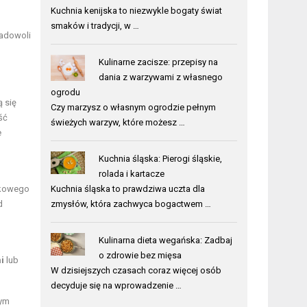
Kuchnia kenijska to niezwykle bogaty świat
smaków i tradycji, w …
zadowoli
Kulinarne zacisze: przepisy na
dania z warzywami z własnego
ogrodu
 się
Czy marzysz o własnym ogrodzie pełnym
ść
świeżych warzyw, które możesz …
e
Kuchnia śląska: Pierogi śląskie,
rolada i kartacze
Kuchnia śląska to prawdziwa uczta dla
ątkowego
zmysłów, która zachwyca bogactwem …
d
Kulinarna dieta wegańska: Zadbaj
o zdrowie bez mięsa
i
lub
W dzisiejszych czasach coraz więcej osób
decyduje się na wprowadzenie …
nym