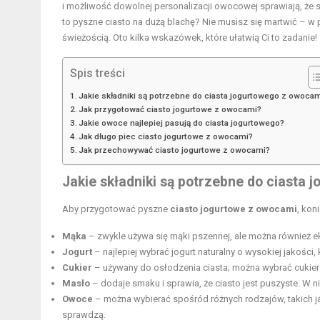
i możliwość dowolnej personalizacji owocowej sprawiają, że 
to pyszne ciasto na dużą blachę? Nie musisz się martwić – 
świeżością. Oto kilka wskazówek, które ułatwią Ci to zadanie!
Spis treści
Jakie składniki są potrzebne do ciasta jogurtowego z owoca
Jak przygotować ciasto jogurtowe z owocami?
Jakie owoce najlepiej pasują do ciasta jogurtowego?
Jak długo piec ciasto jogurtowe z owocami?
Jak przechowywać ciasto jogurtowe z owocami?
Jakie składniki są potrzebne do ciasta
Aby przygotować pyszne
ciasto jogurtowe z owocami
, kon
Mąka
– zwykle używa się mąki pszennej, ale można również 
Jogurt
– najlepiej wybrać jogurt naturalny o wysokiej jakości, 
Cukier
– używany do osłodzenia ciasta; można wybrać cukier b
Masło
– dodaje smaku i sprawia, że ciasto jest puszyste. W 
Owoce
– można wybierać spośród różnych rodzajów, takich ja
sprawdzą.