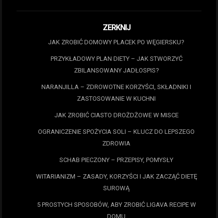
ZERKNIJ
JAK ZROBIĆ DOMOWY PLACEK PO WĘGIERSKU?
PRZYKŁADOWY PLAN DIETY – JAK STWORZYĆ
ZBILANSOWANY JADŁOSPIS?
NARANJILLA – ZDROWOTNE KORZYŚCI, SKŁADNIKI I
ZASTOSOWANIE W KUCHNI
JAK ZROBIĆ CIASTO DROŻDŻOWE W MISCE
OGRANICZENIE SPOŻYCIA SOLI – KLUCZ DO LEPSZEGO
ZDROWIA
SCHAB PIECZONY – PRZEPISY, POMYSŁY
WITARIANIZM – ZASADY, KORZYŚCI I JAK ZACZĄĆ DIETĘ
SUROWĄ
5 PROSTYCH SPOSOBÓW, ABY ZROBIĆ LIGAVA RECIPE W
DOMU