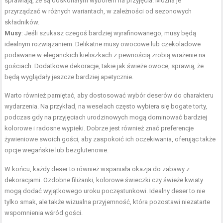
sprawiają, że są doskonałym wyborem na przyjęcia. Można je
przyrządzać w różnych wariantach, w zależności od sezonowych
składników.
Musy
: Jeśli szukasz czegoś bardziej wyrafinowanego, musy będą
idealnym rozwiązaniem. Delikatne musy owocowe lub czekoladowe
podawane w eleganckich kieliszkach z pewnością zrobią wrażenie na
gościach. Dodatkowe dekoracje, takie jak świeże owoce, sprawią, że
będą wyglądały jeszcze bardziej apetycznie.
Warto również pamiętać, aby dostosować wybór deserów do charakteru
wydarzenia. Na przykład, na weselach często wybiera się bogate torty,
podczas gdy na przyjęciach urodzinowych mogą dominować bardziej
kolorowe i radosne wypieki. Dobrze jest również znać preferencje
żywieniowe swoich gości, aby zaspokoić ich oczekiwania, oferując także
opcje wegańskie lub bezglutenowe.
W końcu, każdy deser to również wspaniała okazja do zabawy z
dekoracjami. Ozdobne filiżanki, kolorowe świeczki czy świeże kwiaty
mogą dodać wyjątkowego uroku poczęstunkowi. Idealny deser to nie
tylko smak, ale także wizualna przyjemność, która pozostawi niezatarte
wspomnienia wśród gości.