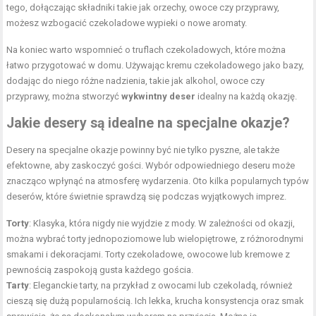
tego, dołączając składniki takie jak orzechy, owoce czy przyprawy,
możesz wzbogacić czekoladowe wypieki o nowe aromaty.
Na koniec warto wspomnieć o truflach czekoladowych, które można
łatwo przygotować w domu. Używając kremu czekoladowego jako bazy,
dodając do niego różne nadzienia, takie jak alkohol, owoce czy
przyprawy, można stworzyć
wykwintny deser
idealny na każdą okazję.
Jakie desery są idealne na specjalne okazje?
Desery na specjalne okazje powinny być nie tylko pyszne, ale także
efektowne, aby zaskoczyć gości. Wybór odpowiedniego deseru może
znacząco wpłynąć na atmosferę wydarzenia. Oto kilka popularnych typów
deserów, które świetnie sprawdzą się podczas wyjątkowych imprez.
Torty
: Klasyka, która nigdy nie wyjdzie z mody. W zależności od okazji,
można wybrać torty jednopoziomowe lub wielopiętrowe, z różnorodnymi
smakami i dekoracjami. Torty czekoladowe, owocowe lub kremowe z
pewnością zaspokoją gusta każdego gościa.
Tarty
: Eleganckie tarty, na przykład z owocami lub czekoladą, również
cieszą się dużą popularnością. Ich lekka, krucha konsystencja oraz smak