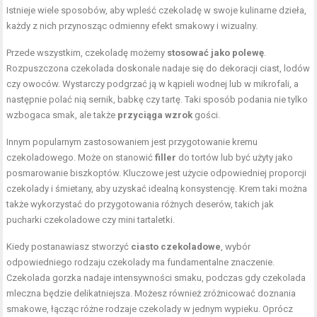
Istnieje wiele sposobów, aby wpleść czekoladę w swoje kulinarne dzieła,
każdy z nich przynosząc odmienny efekt smakowy i wizualny.
Przede wszystkim, czekoladę możemy
stosować jako polewę
.
Rozpuszczona czekolada doskonale nadaje się do dekoracji ciast, lodów
czy owoców. Wystarczy podgrzać ją w kąpieli wodnej lub w mikrofali, a
następnie polać nią sernik, babkę czy tartę. Taki sposób podania nie tylko
wzbogaca smak, ale także
przyciąga wzrok
gości.
Innym popularnym zastosowaniem jest przygotowanie kremu
czekoladowego. Może on stanowić
filler
do tortów lub być użyty jako
posmarowanie biszkoptów. Kluczowe jest użycie odpowiedniej proporcji
czekolady i śmietany, aby uzyskać idealną konsystencję. Krem taki można
także wykorzystać do przygotowania różnych deserów, takich jak
pucharki czekoladowe czy mini tartaletki.
Kiedy postanawiasz stworzyć
ciasto czekoladowe
, wybór
odpowiedniego rodzaju czekolady ma fundamentalne znaczenie.
Czekolada gorzka nadaje intensywności smaku, podczas gdy czekolada
mleczna będzie delikatniejsza. Możesz również zróżnicować doznania
smakowe, łącząc różne rodzaje czekolady w jednym wypieku. Oprócz