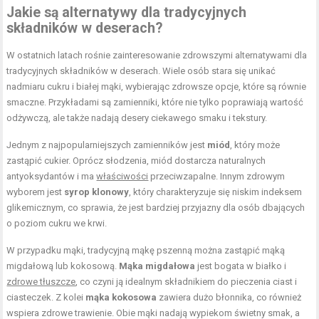
Jakie są alternatywy dla tradycyjnych
składników w deserach?
W ostatnich latach rośnie zainteresowanie zdrowszymi alternatywami dla
tradycyjnych składników w deserach. Wiele osób stara się unikać
nadmiaru cukru i białej mąki, wybierając zdrowsze opcje, które są równie
smaczne. Przykładami są zamienniki, które nie tylko poprawiają wartość
odżywczą, ale także nadają desery ciekawego smaku i tekstury.
Jednym z najpopularniejszych zamienników jest
miód
, który może
zastąpić cukier. Oprócz słodzenia, miód dostarcza naturalnych
antyoksydantów i ma
właściwości
przeciwzapalne. Innym zdrowym
wyborem jest
syrop klonowy
, który charakteryzuje się niskim indeksem
glikemicznym, co sprawia, że jest bardziej przyjazny dla osób dbających
o poziom cukru we krwi.
W przypadku mąki, tradycyjną mąkę pszenną można zastąpić mąką
migdałową lub kokosową.
Mąka migdałowa
jest bogata w białko i
zdrowe tłuszcze
, co czyni ją idealnym składnikiem do pieczenia ciast i
ciasteczek. Z kolei
mąka kokosowa
zawiera dużo błonnika, co również
wspiera zdrowe trawienie. Obie mąki nadają wypiekom świetny smak, a