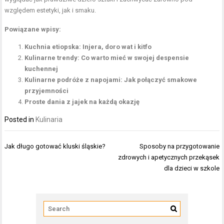
względem estetyki, jak i smaku.
Powiązane wpisy:
Kuchnia etiopska: Injera, doro wat i kitfo
Kulinarne trendy: Co warto mieć w swojej despensie
kuchennej
Kulinarne podróże z napojami: Jak połączyć smakowe
przyjemności
Proste dania z jajek na każdą okazję
Posted in
Kulinaria
Nawigacja
Jak długo gotować kluski śląskie?
Sposoby na przygotowanie
wpisu
zdrowych i apetycznych przekąsek
dla dzieci w szkole