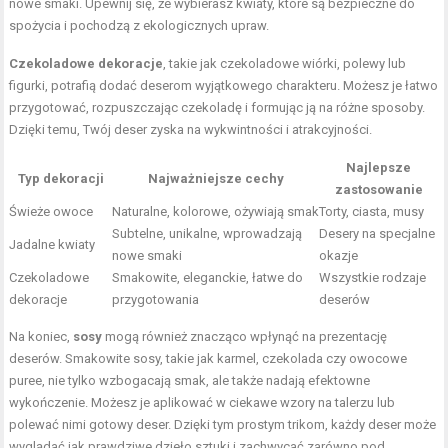
nowe smaki. Upewnij się, że wybierasz kwiaty, które są bezpieczne do
spożycia i pochodzą z ekologicznych upraw.
Czekoladowe dekoracje
, takie jak czekoladowe wiórki, polewy lub
figurki, potrafią dodać deserom wyjątkowego charakteru. Możesz je łatwo
przygotować, rozpuszczając czekoladę i formując ją na różne sposoby.
Dzięki temu, Twój deser zyska na wykwintności i atrakcyjności.
Najlepsze
Typ dekoracji
Najważniejsze cechy
zastosowanie
Świeże owoce
Naturalne, kolorowe, ożywiają smak
Torty, ciasta, musy
Subtelne, unikalne, wprowadzają
Desery na specjalne
Jadalne kwiaty
nowe smaki
okazje
Czekoladowe
Smakowite, eleganckie, łatwe do
Wszystkie rodzaje
dekoracje
przygotowania
deserów
Na koniec,
sosy
mogą również znacząco wpłynąć na prezentację
deserów. Smakowite sosy, takie jak karmel, czekolada czy owocowe
puree, nie tylko wzbogacają smak, ale także nadają efektowne
wykończenie. Możesz je aplikować w ciekawe wzory na talerzu lub
polewać nimi gotowy deser. Dzięki tym prostym trikom, każdy deser może
wyglądać jak prawdziwe dzieło sztuki i zachwycać zarówno pod