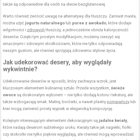
także są odpowiednie dla osób na diecie bezglutenowej.
Warto również zwrócić uwagę na alternatywy dla tłuszczu. Zamiast masła,
można użyć
jogurtu naturalnego
lub
puree z awokado
, które dodaje
wilgotności i
zdrowych
tłuszczy, a jednocześnie obniża kaloryczność
deserów. Dzięki tym prostym modyfikacjom, możemy cieszyć się
smacznymi i zdrowymi słodkościami, które nie tylko odpowiadają
naszym gustom, ale również sprzyjają zdrowemu stylowi życia.
Jak udekorować desery, aby wyglądały
wykwintnie?
Udekorowanie deserów w sposób, który zachwyca wzrok, jest
kluczowym elementem kulinarnej sztuki. Przede wszystkim,
świeże
owoce
są doskonałym wyborem – nie tylko dodają koloru i tekstury, ale
także wzbogacają smak. Maliny, borówki, a nawet plastry
pomarańczy
lub
kiwi mogą zamienić prosty wypiek w elegancką kompozycję.
Kolejnym interesującym elementem dekoracyjnym są
jadalne kwiaty
,
które nadają deserom subtelnego uroku. Kwiaty takie jak nagietki, fiołki
czy stokrotki nie tylko pięknie wyglądają, ale również mogą wprowadzać