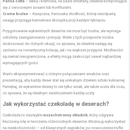
Panna cotta
– lekka i kremowa, na bazie śmietany, idealnie komponująca
się z owocowymi sosami lub konfiturami.
Creme brulee
– klasyczna, francuska słodkość, której nieodpartą
uwagę przyciąga karmelowa skorupka przy każdym łyknięciu.
Przygotowanie wykwintnych deserów nie musi być trudne, ale wymaga
odrobiny zaangażowania i precyzji. Wiele z tych przepisów można
dostosować do różnych okazji, co sprawia, że idealnie nadają się
zarówno na romantyczną kolację, jak i na większe przyjęcia. Możliwości
są niemal nieograniczone, a efekty mogą zaskoczyć nawet najbardziej
wymagających gości.
Warto eksperymentować z różnymi połączeniami smaków oraz
prezentacją, aby każdy deser stał się unikalnym dziełem sztuki kulinarnej.
Pamiętaj, że wykwintne desery to nie tylko smak, ale także uczta dla oczu,
co sprawia, że są idealnym zwieńczeniem każdej uczty.
Jak wykorzystać czekoladę w deserach?
Czekolada to niezwykle
wszechstronny składnik
, który odgrywa
kluczową rolę w tworzeniu różnorodnych deserów. Można ją wykorzystać
na nieskończoność — od klasycznych wypieków, po nowoczesne trufle.