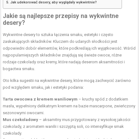
Jak udekorować desery, aby wyglądały wykwintnie?
Jakie są najlepsze przepisy na wykwintne
desery?
Wykwintne desery to sztuka łączenia smaku, estetyki i często
zaskakujących składników. Kluczem do udanych słodkości jest
odpowiedni dobór elementów, które podkreślają ich wyjątkowość. Wśród
najpopularniejszych składników znajdują się świeże owoce, różne
rodzaje czekolady oraz kremy, które nadają deserom aksamitności i
bogactwa smaku.
Oto kilka sugestii na wykwintne desery, które mogą zachwycić zarówno
pod względem smaku, jak i estetyki podania:
Tarta owocowa z kremem waniliowym
– kruchy spód z dodatkiem
masła, wypełniony delikatnym kremem na bazie mascarpone, zwieńczony
sezonowymi owocami.
Mus czekoladowy
– aksamitny mus przygotowany z wysokiej jakości
czekolady, z aromatem wanilii i szczyptą soli, co intensyfikuje smak
czekolady.