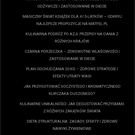
ODŻYWCZE I ZASTOSOWANIE W DIECIE
MAGICZNY ŚWIAT KSIĄŻEK DLA 4 I 5-LATKÓW – ODKRYJ
NAJLEPSZE PROPOZYCJE NA MATFEL.PL
KULINARNA PODRÓŻ PO AZJI: PRZEPISY NA DANIA Z
RÓŻNYCH KRAJÓW
CZARNA PORZECZKA – ZDROWOTNE WŁAŚCIWOŚCI I
ZASTOSOWANIE W DIECIE
PLAN ODCHUDZANIA 20 KG – ZDROWE STRATEGIE I
EFEKTY UTRATY WAGI
JAK PRZYGOTOWAĆ SOCZYSTEGO I AROMATYCZNEGO
KURCZAKA DUSZONEGO?
KULINARNE UNIKALNOŚCI: JAK DEGUSTOWAĆ PRZYSMAKI
Z RÓŻNYCH ZAKĄTKÓW ŚWIATA
DIETA STRUKTURALNA: ZASADY, EFEKTY I ZDROWE
NAWYKI ŻYWIENIOWE