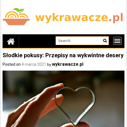
Skip
to
content
Słodkie pokusy: Przepisy na wykwintne desery
wykrawacze.pl
Posted on
4 marca 2021
by