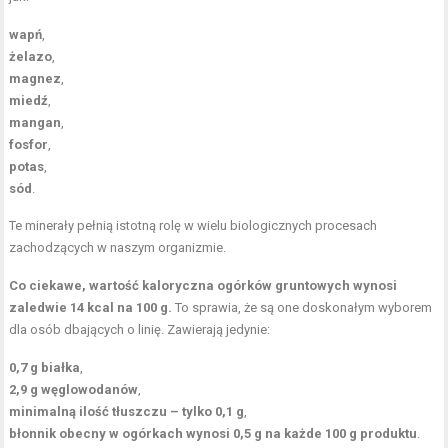
wapń
,
żelazo
,
magnez
,
miedź
,
mangan
,
fosfor
,
potas
,
sód
.
Te minerały pełnią istotną rolę w wielu biologicznych procesach
zachodzących w naszym organizmie.
Co ciekawe, wartość kaloryczna ogórków gruntowych wynosi
zaledwie 14 kcal na 100 g.
To sprawia, że są one doskonałym wyborem
dla osób dbających o linię. Zawierają jedynie:
0,7 g białka
,
2,9 g węglowodanów
,
minimalną ilość tłuszczu – tylko 0,1 g
,
błonnik obecny w ogórkach wynosi 0,5 g na każde 100 g produktu
.