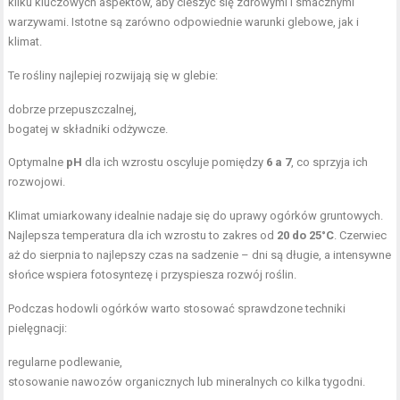
kilku kluczowych aspektów, aby cieszyć się zdrowymi i smacznymi
warzywami. Istotne są zarówno odpowiednie warunki glebowe, jak i
klimat.
Te rośliny najlepiej rozwijają się w glebie:
dobrze przepuszczalnej,
bogatej w składniki odżywcze.
Optymalne
pH
dla ich wzrostu oscyluje pomiędzy
6 a 7
, co sprzyja ich
rozwojowi.
Klimat umiarkowany idealnie nadaje się do uprawy ogórków gruntowych.
Najlepsza temperatura dla ich wzrostu to zakres od
20 do 25°C
. Czerwiec
aż do sierpnia to najlepszy czas na sadzenie – dni są długie, a intensywne
słońce wspiera fotosyntezę i przyspiesza rozwój roślin.
Podczas hodowli ogórków warto stosować sprawdzone techniki
pielęgnacji:
regularne podlewanie,
stosowanie nawozów organicznych lub mineralnych co kilka tygodni.