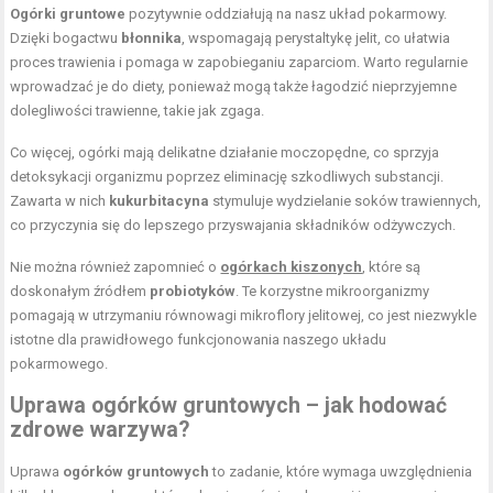
Ogórki gruntowe
pozytywnie oddziałują na nasz układ pokarmowy.
Dzięki bogactwu
błonnika
, wspomagają perystaltykę jelit, co ułatwia
proces trawienia i pomaga w zapobieganiu zaparciom. Warto regularnie
wprowadzać je do diety, ponieważ mogą także łagodzić nieprzyjemne
dolegliwości trawienne, takie jak zgaga.
Co więcej, ogórki mają delikatne działanie moczopędne, co sprzyja
detoksykacji organizmu poprzez eliminację szkodliwych substancji.
Zawarta w nich
kukurbitacyna
stymuluje wydzielanie soków trawiennych,
co przyczynia się do lepszego przyswajania składników odżywczych.
Nie można również zapomnieć o
ogórkach kiszonych
, które są
doskonałym źródłem
probiotyków
. Te korzystne mikroorganizmy
pomagają w utrzymaniu równowagi mikroflory jelitowej, co jest niezwykle
istotne dla prawidłowego funkcjonowania naszego układu
pokarmowego.
Uprawa ogórków
gruntowych – jak hodować
zdrowe warzywa?
Uprawa
ogórków gruntowych
to zadanie, które wymaga uwzględnienia