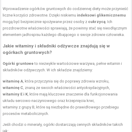
Wprowadzenie ogórków gruntowych do codziennej diety może przynieść
liczne korzyści zdrowotne. Dzięki niskiemu
indeksowi glikemicznemu
mogą być bezpiecznie spożywane przez osoby z
cukrzycą
. Ich
prozdrowotne właściwości sprawiają, że powinny stać się nieodłącznym
elementem jadłospisu każdego dbającego o swoje zdrowie człowieka.
Jakie witaminy i składniki odżywcze znajdują się w
ogórkach gruntowych?
Ogórki gruntowe
to niezwykle wartościowe warzywa, pełne witamin i
składników odżywczych. W ich składzie znajdziemy:
witaminę A
, która przyczynia się do poprawy zdrowia wzroku,
witaminę C
, znaną ze swoich właściwości antyoksydacyjnych,
witaminy E i K
, które mają kluczowe znaczenie dla funkcjonowania
układu sercowo-naczyniowego oraz krzepnięcia krwi,
witaminy z grupy B, które są niezbędne do prawidłowego przebiegu
procesów metabolicznych.
Jeśli chodzi o minerały, ogórki dostarczają cennych składników takich
jak: