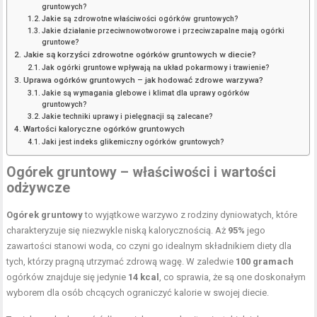
gruntowych?
Jakie są zdrowotne właściwości ogórków gruntowych?
Jakie działanie przeciwnowotworowe i przeciwzapalne mają ogórki
gruntowe?
Jakie są korzyści zdrowotne ogórków gruntowych w diecie?
Jak ogórki gruntowe wpływają na układ pokarmowy i trawienie?
Uprawa ogórków gruntowych – jak hodować zdrowe warzywa?
Jakie są wymagania glebowe i klimat dla uprawy ogórków
gruntowych?
Jakie techniki uprawy i pielęgnacji są zalecane?
Wartości kaloryczne ogórków gruntowych
Jaki jest indeks glikemiczny ogórków gruntowych?
Ogórek gruntowy – właściwości i wartości
odżywcze
Ogórek gruntowy
to wyjątkowe warzywo z rodziny dyniowatych, które
charakteryzuje się niezwykle niską kalorycznością. Aż
95%
jego
zawartości stanowi woda, co czyni go idealnym składnikiem diety dla
tych, którzy pragną utrzymać zdrową wagę. W zaledwie
100 gramach
ogórków znajduje się jedynie
14 kcal
, co sprawia, że są one doskonałym
wyborem dla osób chcących ograniczyć kalorie w swojej diecie.