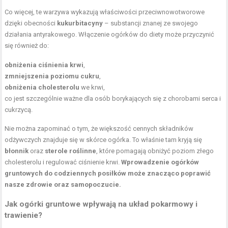
Co więcej, te warzywa wykazują właściwości przeciwnowotworowe
dzięki obecności
kukurbitacyny
– substancji znanej ze swojego
działania antyrakowego. Włączenie ogórków do diety może przyczynić
się również do:
obniżenia ciśnienia krwi
,
zmniejszenia poziomu cukru
,
obniżenia cholesterolu
we krwi,
co jest szczególnie ważne dla osób borykających się z chorobami serca i
cukrzycą.
Nie można zapominać o tym, że większość cennych składników
odżywczych znajduje się w skórce ogórka. To właśnie tam kryją się
błonnik
oraz
sterole roślinne
, które pomagają obniżyć poziom złego
cholesterolu i regulować ciśnienie krwi.
Wprowadzenie ogórków
gruntowych do codziennych posiłków może znacząco poprawić
nasze zdrowie oraz samopoczucie.
Jak ogórki gruntowe wpływają na układ pokarmowy i
trawienie?