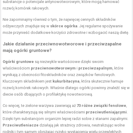
substancje o potencjale antynowotworowym, które mogą hamować
rozwój komórek rakowych.
Nie zapominajmy również o tym, że najwięcej cennych składników
odżywczych znajduje się w
skórce ogórka
. Jej regularne spożywanie
może przynieść dodatkowe korzyści zdrowotne i wzbogacić naszą dietę.
Jakie działanie przeciwnowotworowe i przeciwzapalne
mają ogórki gruntowe?
Ogórki gruntowe
są niezwykle wartościowe dzięki swoim
właściwościom
przeciwnowotworowym
i
przeciwzapalnym
, które
wynikają z obecności fitoskładników oraz związków fenolowych.
Kluczowym składnikiem jest
kukurbitacyna
, która skutecznie hamuje
rozwój komórek rakowych. Właśnie dlatego ogórki powinny znaleźć się w
diecie osób dbających o profilaktykę nowotworową.
Co więcej, te zielone warzywa zawierają aż
73 różne związki fenolowe
,
które charakteryzują się silnymi właściwościami
przeciwutleniającymi
.
Dzięki tym substancjom organizm lepiej radzi sobie z stanami zapalnymi.
Przeciwutleniacze
działają jak strażnicy zdrowia, neutralizując wolne
rodniki i tym samym obniżając ryzyko wystąpienia wielu przewlekłych