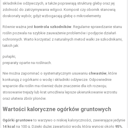
składników odżywczych, a także poprawiają strukturę gleby oraz jej
zdolność do zatrzymywania wilgoci. Kompost czy obornik stanowią
doskonały wybór, gdyż wzbogacają glebę o mikroelementy.
Równie ważna jest
kontrola szkodników
. Regularne sprawdzanie stanu
roślin pozwala na szybkie zauważenie problemów i podjęcie działań
ochronnych. Warto korzystać z naturalnych metod walki ze szkodnikami,
takich jak:
pułapki,
preparaty oparte na roślinach.
Nie można zapominać o systematycznym usuwaniu
chwastów
, które
konkurują z ogórkami o wodę i składniki odżywcze. Odpowiednie
wsparcie dla roślin ma również duże znaczenie dla ich rozwoju;
stosowanie trejaży lub krat umożliwia lepsze ukierunkowanie wzrostu
oraz ułatwia zbiór plonów.
Wartości kaloryczne ogórków gruntowych
Ogórki gruntowe
to warzywo o niskiej kaloryczności, zawierające jedynie
14 kcal
na 100 g. Dzięki dużej zawartości wody, która wynosi około
95%
,