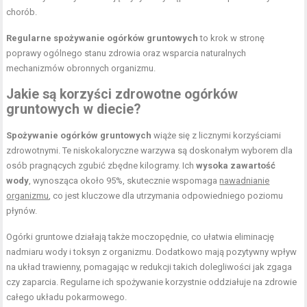
chorób.
Regularne spożywanie ogórków gruntowych
to krok w stronę
poprawy ogólnego stanu zdrowia oraz wsparcia naturalnych
mechanizmów obronnych organizmu.
Jakie są korzyści zdrowotne ogórków
gruntowych w diecie?
Spożywanie ogórków gruntowych
wiąże się z licznymi korzyściami
zdrowotnymi. Te niskokaloryczne warzywa są doskonałym wyborem dla
osób pragnących zgubić zbędne kilogramy. Ich
wysoka zawartość
wody
, wynosząca około 95%, skutecznie wspomaga
nawadnianie
organizmu
, co jest kluczowe dla utrzymania odpowiedniego poziomu
płynów.
Ogórki gruntowe działają także moczopędnie, co ułatwia eliminację
nadmiaru wody i toksyn z organizmu. Dodatkowo mają pozytywny wpływ
na układ trawienny, pomagając w redukcji takich dolegliwości jak zgaga
czy zaparcia. Regularne ich spożywanie korzystnie oddziałuje na zdrowie
całego układu pokarmowego.