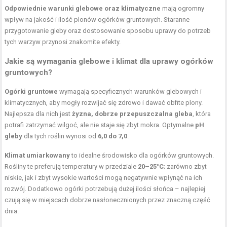
Odpowiednie warunki glebowe oraz klimatyczne
mają ogromny
wpływ na jakość i ilość plonów ogórków gruntowych. Staranne
przygotowanie gleby oraz dostosowanie sposobu uprawy do potrzeb
tych warzyw przynosi znakomite efekty.
Jakie są wymagania glebowe i klimat dla uprawy ogórków
gruntowych?
Ogórki gruntowe
wymagają specyficznych warunków glebowych i
klimatycznych, aby mogły rozwijać się zdrowo i dawać obfite plony.
Najlepsza dla nich jest
żyzna, dobrze przepuszczalna gleba
, która
potrafi zatrzymać wilgoć, ale nie staje się zbyt mokra. Optymalne
pH
gleby
dla tych roślin wynosi od
6,0 do 7,0
.
Klimat umiarkowany
to idealne środowisko dla ogórków gruntowych.
Rośliny te preferują temperatury w przedziale
20–25°C
; zarówno zbyt
niskie, jak i zbyt wysokie wartości mogą negatywnie wpłynąć na ich
rozwój. Dodatkowo ogórki potrzebują dużej ilości słońca – najlepiej
czują się w miejscach dobrze nasłonecznionych przez znaczną część
dnia.