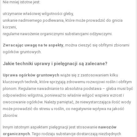
Nie mniej istotne jest:
utrzymanie właściwej wilgotności gleby,
unikanie nadmiernego podlewania, które może prowadzić do gnicia
korzeni,
regularne nawożenie organicznymi substancjami odżywczymi.
Zwracając uwagę na te aspekty
, można cieszyć się obfitymi zbiorami
ogórków gruntowych.
Jakie techniki uprawy i pielęgnacji są zalecane?
Uprawa ogórków gruntowych
wiąże się z zastosowaniem kilku
kluczowych technik, które sprzyjają zdrowemu rozwojowi roślin i obfitym
plonom. Regularne nawadnianie to absolutna podstawa – gleba musi być
odpowiednio wilgotna, ponieważ to właśnie wilgoć wspiera wzrost i
owocowanie ogórków. Należy pamiętać, że niewystarczająca ilość wody
może prowadzić do stresu u roślin, co negatywnie wpływa na jakość
zbiorów.
Innym istotnym aspektem pielęgnacji jest stosowanie
nawozów
organicznych
. Tego rodzaju substancje dostarczają niezbędnych