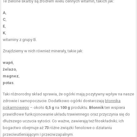
Te zielone skarby są źródłem wielu cennych witamin, takich jak:
A
,
C
,
E
,
K
,
witaminy z grupy B
.
Znajdziemy w nich również minerały, takie jak:
wapń
,
żelazo
,
magnez
,
potas
.
Taki różnorodny skład sprawia, że ogórki mają pozytywny wpływ na nasze
zdrowie i samopoczucie. Dodatkowo ogórki dostarczają
błonnika
pokarmowego
– około
0,5 g
na
100 g
produktu.
Błonnik
ten wspiera
prawidłowe funkcjonowanie układu trawiennego oraz przyczynia się do
dłuższego uczucia sytości. Co ważne, zawierają też fitoskładniki; ich
bogactwo obejmuje aż
73
różne związki fenolowe o działaniu
przeciwutleniającym i przeciwzapalnym.