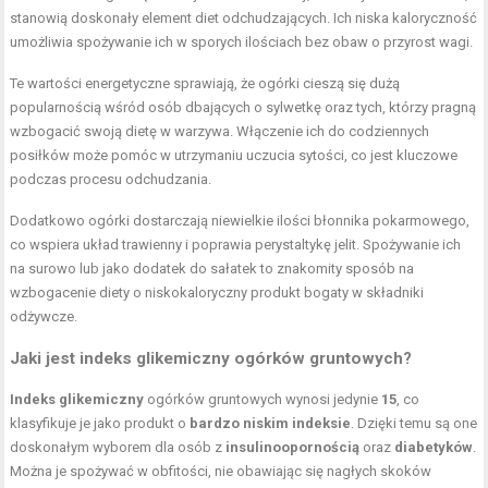
stanowią doskonały element diet odchudzających. Ich niska kaloryczność
umożliwia spożywanie ich w sporych ilościach bez obaw o przyrost wagi.
Te wartości energetyczne sprawiają, że ogórki cieszą się dużą
popularnością wśród osób dbających o sylwetkę oraz tych, którzy pragną
wzbogacić swoją dietę w warzywa. Włączenie ich do codziennych
posiłków może pomóc w utrzymaniu uczucia sytości, co jest kluczowe
podczas procesu odchudzania.
Dodatkowo ogórki dostarczają niewielkie ilości błonnika pokarmowego,
co wspiera układ trawienny i poprawia perystaltykę jelit. Spożywanie ich
na surowo lub jako dodatek do sałatek to znakomity sposób na
wzbogacenie diety o niskokaloryczny produkt bogaty w składniki
odżywcze.
Jaki jest indeks glikemiczny ogórków gruntowych?
Indeks glikemiczny
ogórków gruntowych wynosi jedynie
15
, co
klasyfikuje je jako produkt o
bardzo niskim indeksie
. Dzięki temu są one
doskonałym wyborem dla osób z
insulinoopornością
oraz
diabetyków
.
Można je spożywać w obfitości, nie obawiając się nagłych skoków