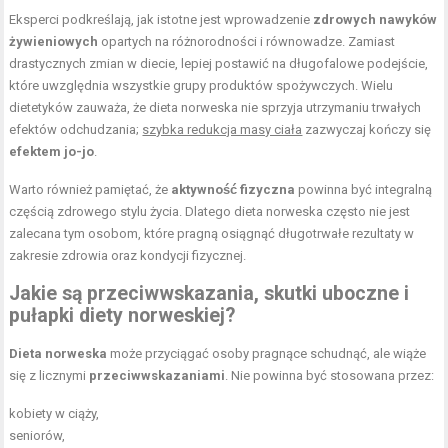
Eksperci podkreślają, jak istotne jest wprowadzenie
zdrowych nawyków
żywieniowych
opartych na różnorodności i równowadze. Zamiast
drastycznych zmian w diecie, lepiej postawić na długofalowe podejście,
które uwzględnia wszystkie grupy produktów spożywczych. Wielu
dietetyków zauważa, że dieta norweska nie sprzyja utrzymaniu trwałych
efektów odchudzania;
szybka redukcja masy ciała
zazwyczaj kończy się
efektem jo-jo
.
Warto również pamiętać, że
aktywność fizyczna
powinna być integralną
częścią zdrowego stylu życia. Dlatego dieta norweska często nie jest
zalecana tym osobom, które pragną osiągnąć długotrwałe rezultaty w
zakresie zdrowia oraz kondycji fizycznej.
Jakie są przeciwwskazania, skutki uboczne i
pułapki diety norweskiej?
Dieta norweska
może przyciągać osoby pragnące schudnąć, ale wiąże
się z licznymi
przeciwwskazaniami
. Nie powinna być stosowana przez:
kobiety w ciąży,
seniorów,