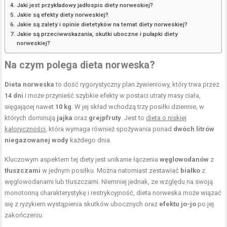
Jaki jest przykładowy jadłospis diety norweskiej?
Jakie są efekty diety norweskiej?
Jakie są zalety i opinie dietetyków na temat diety norweskiej?
Jakie są przeciwwskazania, skutki uboczne i pułapki diety
norweskiej?
Na czym polega dieta norweska?
Dieta norweska
to dość rygorystyczny plan żywieniowy, który trwa przez
14 dni
i może przynieść szybkie efekty w postaci utraty masy ciała,
sięgającej nawet
10 kg
. W jej skład wchodzą trzy posiłki dziennie, w
których dominują
jajka
oraz
grejpfruty
. Jest to
dieta o niskiej
kaloryczności
, która wymaga również spożywania ponad
dwóch litrów
niegazowanej wody
każdego dnia.
Kluczowym aspektem tej diety jest unikanie łączenia
węglowodanów
z
tłuszczami
w jednym posiłku. Można natomiast zestawiać
białko
z
węglowodanami lub tłuszczami. Niemniej jednak, ze względu na swoją
monotonną charakterystykę i restrykcyjność, dieta norweska może wiązać
się z ryzykiem wystąpienia skutków ubocznych oraz
efektu jo-jo
po jej
zakończeniu.