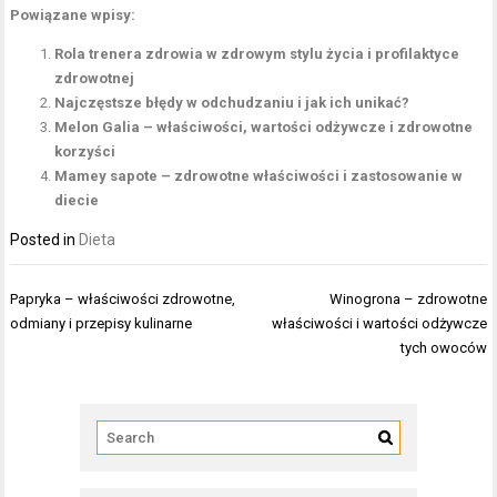
Powiązane wpisy:
Rola trenera zdrowia w zdrowym stylu życia i profilaktyce
zdrowotnej
Najczęstsze błędy w odchudzaniu i jak ich unikać?
Melon Galia – właściwości, wartości odżywcze i zdrowotne
korzyści
Mamey sapote – zdrowotne właściwości i zastosowanie w
diecie
Posted in
Dieta
Nawigacja
Papryka – właściwości zdrowotne,
Winogrona – zdrowotne
wpisu
odmiany i przepisy kulinarne
właściwości i wartości odżywcze
tych owoców