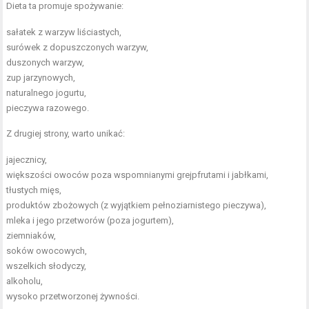
Dieta ta promuje spożywanie:
sałatek z warzyw liściastych,
surówek z dopuszczonych warzyw,
duszonych warzyw,
zup jarzynowych,
naturalnego jogurtu,
pieczywa razowego.
Z drugiej strony, warto unikać:
jajecznicy,
większości owoców poza wspomnianymi grejpfrutami i jabłkami,
tłustych mięs,
produktów zbożowych (z wyjątkiem pełnoziarnistego pieczywa),
mleka i jego przetworów (poza jogurtem),
ziemniaków,
soków owocowych,
wszelkich słodyczy,
alkoholu,
wysoko przetworzonej żywności.