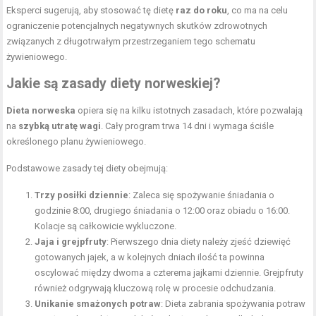
Eksperci sugerują, aby stosować tę dietę
raz do roku
, co ma na celu
ograniczenie potencjalnych negatywnych skutków zdrowotnych
związanych z długotrwałym przestrzeganiem tego schematu
żywieniowego.
Jakie są zasady diety norweskiej?
Dieta norweska
opiera się na kilku istotnych zasadach, które pozwalają
na
szybką utratę wagi
. Cały program trwa 14 dni i wymaga ściśle
określonego planu żywieniowego.
Podstawowe zasady tej diety obejmują:
Trzy posiłki dziennie
: Zaleca się spożywanie śniadania o
godzinie 8:00, drugiego śniadania o 12:00 oraz obiadu o 16:00.
Kolacje są całkowicie wykluczone.
Jaja i grejpfruty
: Pierwszego dnia diety należy zjeść dziewięć
gotowanych jajek, a w kolejnych dniach ilość ta powinna
oscylować między dwoma a czterema jajkami dziennie. Grejpfruty
również odgrywają kluczową rolę w procesie odchudzania.
Unikanie smażonych potraw
: Dieta zabrania spożywania potraw