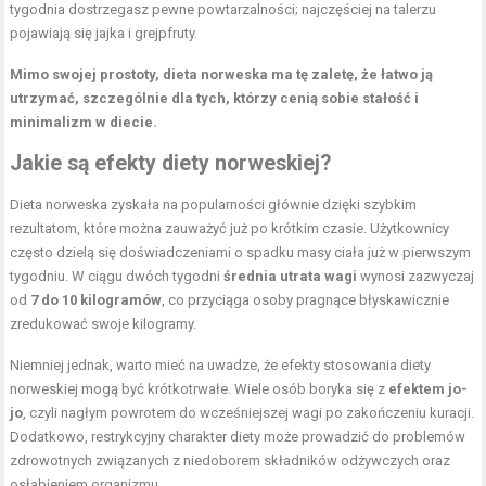
tygodnia dostrzegasz pewne powtarzalności; najczęściej na talerzu
pojawiają się jajka i grejpfruty.
Mimo swojej prostoty, dieta norweska ma tę zaletę, że łatwo ją
utrzymać, szczególnie dla tych, którzy cenią sobie stałość i
minimalizm w diecie.
Jakie są efekty diety norweskiej?
Dieta norweska zyskała na popularności głównie dzięki szybkim
rezultatom, które można zauważyć już po krótkim czasie. Użytkownicy
często dzielą się doświadczeniami o spadku masy ciała już w pierwszym
tygodniu. W ciągu dwóch tygodni
średnia utrata wagi
wynosi zazwyczaj
od
7 do 10 kilogramów
, co przyciąga osoby pragnące błyskawicznie
zredukować swoje kilogramy.
Niemniej jednak, warto mieć na uwadze, że efekty stosowania diety
norweskiej mogą być krótkotrwałe. Wiele osób boryka się z
efektem jo-
jo
, czyli nagłym powrotem do wcześniejszej wagi po zakończeniu kuracji.
Dodatkowo, restrykcyjny charakter diety może prowadzić do problemów
zdrowotnych związanych z niedoborem składników odżywczych oraz
osłabieniem organizmu.