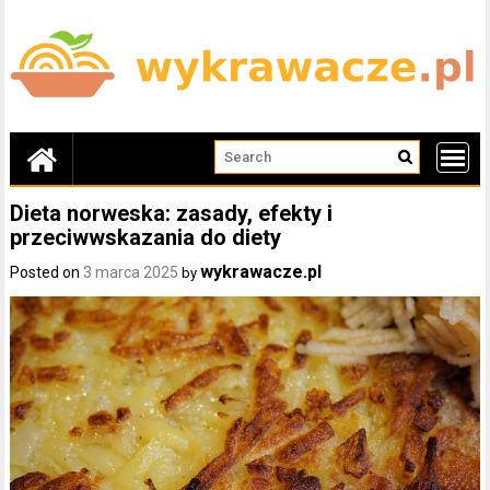
Skip
to
content
Dieta norweska: zasady, efekty i
przeciwwskazania do diety
wykrawacze.pl
Posted on
3 marca 2025
by