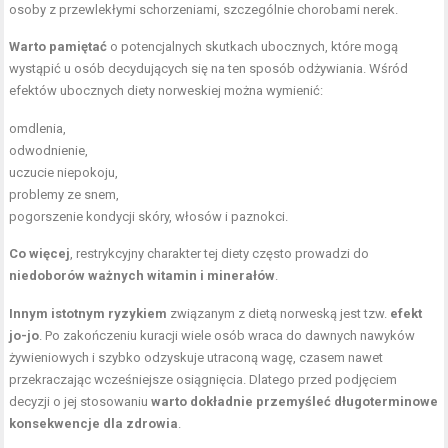
osoby z przewlekłymi schorzeniami, szczególnie chorobami nerek.
Warto pamiętać
o potencjalnych skutkach ubocznych, które mogą
wystąpić u osób decydujących się na ten sposób odżywiania. Wśród
efektów ubocznych diety norweskiej można wymienić:
omdlenia,
odwodnienie,
uczucie niepokoju,
problemy ze snem,
pogorszenie kondycji skóry, włosów i paznokci.
Co więcej
, restrykcyjny charakter tej diety często prowadzi do
niedoborów ważnych witamin i minerałów
.
Innym istotnym ryzykiem
związanym z dietą norweską jest tzw.
efekt
jo-jo
. Po zakończeniu kuracji wiele osób wraca do dawnych nawyków
żywieniowych i szybko odzyskuje utraconą wagę, czasem nawet
przekraczając wcześniejsze osiągnięcia. Dlatego przed podjęciem
decyzji o jej stosowaniu
warto dokładnie przemyśleć długoterminowe
konsekwencje dla zdrowia
.