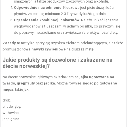
smażonych, a także produktów zbożowych oraz alkoholu.
Odpowiednie nawodnienie
: Kluczowe jest picie dużej ilości
płynów; zaleca się minimum 2-3 litry wody każdego dnia.
Ograniczenie kombinacji pokarmów
: Należy unikać łączenia
węglowodanów z tłuszczami w jednym posiłku, co przyczyni się
do poprawy metabolizmu oraz zwiększenia efektywności diety.
Zasady te
nie tylko sprzyjają szybkim efektom odchudzającym, ale także
promują
zdrowe
nawyki żywieniowe
na dłuższą metę.
Jakie produkty są dozwolone i zakazane na
diecie norweskiej?
Na diecie norweskiej głównym składnikiem są
jajka ugotowane na
twardo
,
grejpfruty
oraz
jabłka
. Można również sięgać po
gotowane
mięsa
, takie jak:
drób,
chude ryby,
wołowina,
jagnięcina.