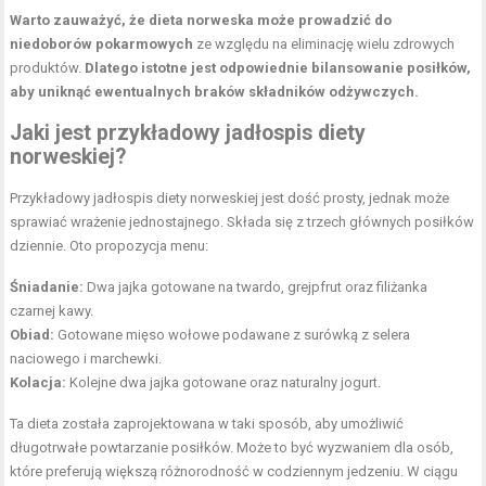
Warto zauważyć, że dieta norweska może prowadzić do
niedoborów pokarmowych
ze względu na eliminację wielu zdrowych
produktów.
Dlatego istotne jest odpowiednie bilansowanie posiłków,
aby uniknąć ewentualnych braków składników odżywczych.
Jaki jest przykładowy
jadłospis diety
norweskiej?
Przykładowy jadłospis diety norweskiej jest dość prosty, jednak może
sprawiać wrażenie jednostajnego. Składa się z trzech głównych posiłków
dziennie. Oto propozycja menu:
Śniadanie:
Dwa jajka gotowane na twardo, grejpfrut oraz filiżanka
czarnej kawy.
Obiad:
Gotowane mięso wołowe podawane z surówką z selera
naciowego i marchewki.
Kolacja:
Kolejne dwa jajka gotowane oraz naturalny jogurt.
Ta dieta została zaprojektowana w taki sposób, aby umożliwić
długotrwałe powtarzanie posiłków. Może to być wyzwaniem dla osób,
które preferują większą różnorodność w codziennym jedzeniu. W ciągu