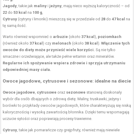
Jagody
, takie jak
maliny
i
jeżyny
, mają nieco wyższą kaloryczność – od
22
do
53 kcal
na
100 g
,
Cytrusy
(cytryny i limonki) mieszczą się w przedziale od
28
do
47 kcal
na
tę samą ilość.
Warto również wspomnieć o
arbuzie
(około
37 kcal
),
poziomkach
(również około
37 kcal
) czy
melonach
(około
38 kcal
).
Włączenie tych
owoców do diety może przynieść wiele korzyści.
Są nie tylko
smaczne i orzeźwiające, ale także pełne witamin oraz minerałów.
Regularne ich spożywanie wspiera zdrowie i sprzyja utrzymaniu
odpowiedniej masy ciała.
Owoce jagodowe, cytrusowe i sezonowe: idealne na diecie
Owoce jagodowe
,
cytrusowe
oraz
sezonowe
stanowią doskonały
wybór dla osób dbających o zdrową dietę. Maliny, truskawki, jeżyny i
borówki to przykłady owoców jagodowych, które charakteryzują się niską
kalorycznością i wysoką zawartością błonnika. Dzięki temu wspomagają
uczucie sytości oraz poprawiają procesy trawienne.
Cytrusy
, takie jak pomarańcze czy grejpfruty, również mają niewiele