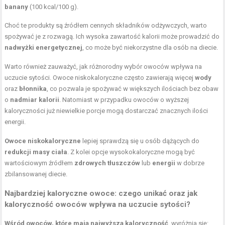
banany
(100 kcal/100 g).
Choć te produkty są źródłem cennych składników odżywczych, warto
spożywać je z rozwagą. Ich wysoka zawartość kalorii może prowadzić do
nadwyżki energetycznej
, co może być niekorzystne dla osób na diecie.
Warto również zauważyć, jak różnorodny wybór owoców wpływa na
uczucie sytości. Owoce niskokaloryczne często zawierają więcej
wody
oraz
błonnika
, co pozwala je spożywać w większych ilościach bez obaw
o
nadmiar kalorii
. Natomiast w przypadku owoców o wyższej
kaloryczności już niewielkie porcje mogą dostarczać znacznych ilości
energii.
Owoce niskokaloryczne
lepiej sprawdzą się u osób dążących do
redukcji masy ciała
. Z kolei opcje wysokokaloryczne mogą być
wartościowym źródłem
zdrowych tłuszczów
lub
energii
w dobrze
zbilansowanej diecie.
Najbardziej kaloryczne owoce: czego unikać oraz jak
kaloryczność owoców wpływa na uczucie sytości?
Wśród owoców, które mają najwyższą kaloryczność
, wyróżnia się: