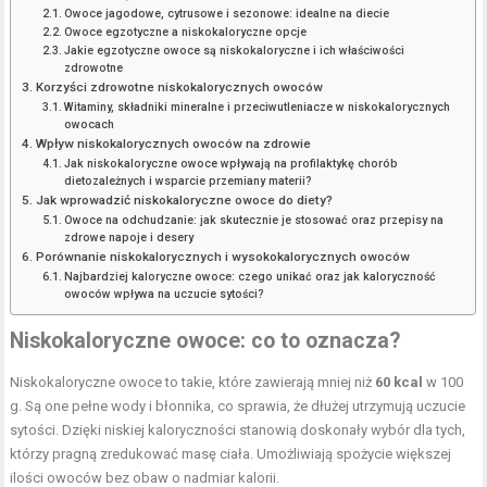
Owoce jagodowe, cytrusowe i sezonowe: idealne na diecie
Owoce egzotyczne a niskokaloryczne opcje
Jakie egzotyczne owoce są niskokaloryczne i ich właściwości
zdrowotne
Korzyści zdrowotne niskokalorycznych owoców
Witaminy, składniki mineralne i przeciwutleniacze w niskokalorycznych
owocach
Wpływ niskokalorycznych owoców na zdrowie
Jak niskokaloryczne owoce wpływają na profilaktykę chorób
dietozależnych i wsparcie przemiany materii?
Jak wprowadzić niskokaloryczne owoce do diety?
Owoce na odchudzanie: jak skutecznie je stosować oraz przepisy na
zdrowe napoje i desery
Porównanie niskokalorycznych i wysokokalorycznych owoców
Najbardziej kaloryczne owoce: czego unikać oraz jak kaloryczność
owoców wpływa na uczucie sytości?
Niskokaloryczne owoce: co to oznacza?
Niskokaloryczne owoce to takie, które zawierają mniej niż
60 kcal
w 100
g. Są one pełne wody i błonnika, co sprawia, że dłużej utrzymują uczucie
sytości. Dzięki niskiej kaloryczności stanowią doskonały wybór dla tych,
którzy pragną zredukować masę ciała. Umożliwiają spożycie większej
ilości owoców bez obaw o nadmiar kalorii.