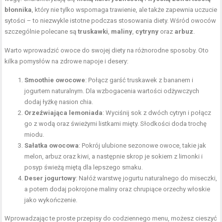
błonnika
, który nie tylko wspomaga trawienie, ale także zapewnia uczucie
sytości – to niezwykle istotne podczas stosowania diety. Wśród owoców
szczególnie polecane są
truskawki
,
maliny
,
cytryny
oraz
arbuz
.
Warto wprowadzić owoce do swojej diety na różnorodne sposoby. Oto
kilka pomysłów na zdrowe napoje i desery:
Smoothie owocowe
: Połącz garść truskawek z bananem i
jogurtem naturalnym. Dla wzbogacenia wartości odżywczych
dodaj łyżkę nasion chia.
Orzeźwiająca lemoniada
: Wyciśnij sok z dwóch cytryn i połącz
go z wodą oraz świeżymi listkami mięty. Słodkości doda trochę
miodu.
Sałatka owocowa
: Pokrój ulubione sezonowe owoce, takie jak
melon, arbuz oraz kiwi, a następnie skrop je sokiem z limonki i
posyp świeżą miętą dla lepszego smaku.
Deser jogurtowy
: Nałóż warstwę jogurtu naturalnego do miseczki,
a potem dodaj pokrojone maliny oraz chrupiące orzechy włoskie
jako wykończenie.
Wprowadzając te proste przepisy do codziennego menu, możesz cieszyć