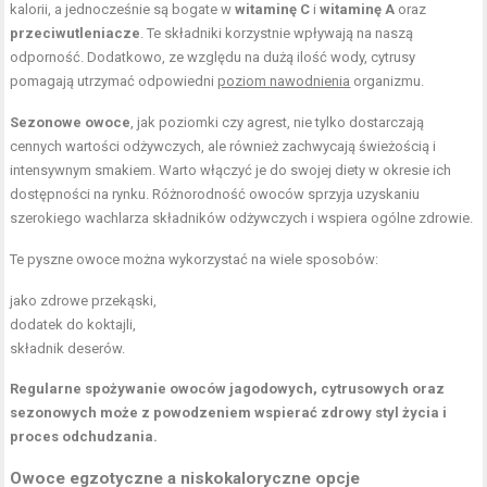
kalorii, a jednocześnie są bogate w
witaminę C
i
witaminę A
oraz
przeciwutleniacze
. Te składniki korzystnie wpływają na naszą
odporność. Dodatkowo, ze względu na dużą ilość wody, cytrusy
pomagają utrzymać odpowiedni
poziom nawodnienia
organizmu.
Sezonowe owoce
, jak poziomki czy agrest, nie tylko dostarczają
cennych wartości odżywczych, ale również zachwycają świeżością i
intensywnym smakiem. Warto włączyć je do swojej diety w okresie ich
dostępności na rynku. Różnorodność owoców sprzyja uzyskaniu
szerokiego wachlarza składników odżywczych i wspiera ogólne zdrowie.
Te pyszne owoce można wykorzystać na wiele sposobów:
jako
zdrowe przekąski
,
dodatek do koktajli,
składnik deserów.
Regularne spożywanie owoców jagodowych, cytrusowych oraz
sezonowych może z powodzeniem wspierać zdrowy styl życia i
proces odchudzania.
Owoce egzotyczne a niskokaloryczne opcje