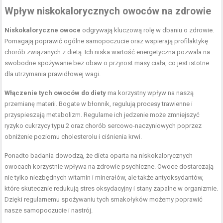
Wpływ niskokalorycznych owoców na zdrowie
Niskokaloryczne owoce
odgrywają kluczową rolę w dbaniu o zdrowie.
Pomagają poprawić ogólne samopoczucie oraz wspierają profilaktykę
chorób związanych z dietą. Ich niska wartość energetyczna pozwala na
swobodne spożywanie bez obaw o przyrost masy ciała, co jest istotne
dla utrzymania prawidłowej wagi.
Włączenie tych owoców do diety
ma korzystny wpływ na naszą
przemianę materii. Bogate w błonnik, regulują procesy trawienne i
przyspieszają metabolizm. Regularne ich jedzenie może zmniejszyć
ryzyko cukrzycy typu 2 oraz chorób sercowo-naczyniowych poprzez
obniżenie poziomu cholesterolu i ciśnienia krwi.
Ponadto badania dowodzą, że dieta oparta na niskokalorycznych
owocach korzystnie wpływa na zdrowie psychiczne. Owoce dostarczają
nie tylko niezbędnych witamin i minerałów, ale także antyoksydantów,
które skutecznie redukują stres oksydacyjny i stany zapalne w organizmie.
Dzięki regularnemu spożywaniu tych smakołyków możemy poprawić
nasze samopoczucie i nastrój.