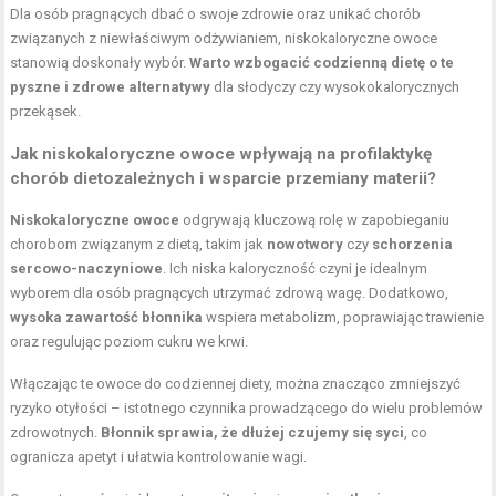
Dla osób pragnących dbać o swoje zdrowie oraz unikać chorób
związanych z niewłaściwym odżywianiem, niskokaloryczne owoce
stanowią doskonały wybór.
Warto wzbogacić codzienną dietę o te
pyszne i zdrowe alternatywy
dla słodyczy czy wysokokalorycznych
przekąsek.
Jak niskokaloryczne owoce wpływają na profilaktykę
chorób dietozależnych i wsparcie przemiany materii?
Niskokaloryczne owoce
odgrywają kluczową rolę w zapobieganiu
chorobom związanym z dietą, takim jak
nowotwory
czy
schorzenia
sercowo-naczyniowe
. Ich niska kaloryczność czyni je idealnym
wyborem dla osób pragnących utrzymać zdrową wagę. Dodatkowo,
wysoka zawartość błonnika
wspiera metabolizm, poprawiając trawienie
oraz regulując poziom cukru we krwi.
Włączając te owoce do codziennej diety, można znacząco zmniejszyć
ryzyko otyłości – istotnego czynnika prowadzącego do wielu problemów
zdrowotnych.
Błonnik sprawia, że dłużej czujemy się syci
, co
ogranicza apetyt i ułatwia kontrolowanie wagi.