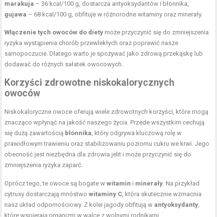
marakuja
– 36 kcal/100 g, dostarcza antyoksydantów i błonnika,
gujawa
– 68 kcal/100 g, obfituje w różnorodne witaminy oraz minerały.
Włączenie tych owoców do diety
może przyczynić się do zmniejszenia
ryzyka wystąpienia chorób przewlekłych oraz poprawić nasze
samopoczucie. Dlatego warto je spożywać jako zdrową przekąskę lub
dodawać do różnych sałatek owocowych.
Korzyści zdrowotne niskokalorycznych
owoców
Niskokaloryczne owoce oferują wiele zdrowotnych korzyści, które mogą
znacząco wpłynąć na jakość naszego życia. Przede wszystkim cechują
się dużą zawartością
błonnika
, który odgrywa kluczową rolę w
prawidłowym trawieniu oraz stabilizowaniu poziomu cukru we krwi. Jego
obecność jest niezbędna dla zdrowia jelit i może przyczynić się do
zmniejszenia ryzyka zaparć.
Oprócz tego, te owoce są bogate w
witamin
i
minerały
. Na przykład
cytrusy dostarczają mnóstwo
witaminy C
, która skutecznie wzmacnia
nasz układ odpornościowy. Z kolei jagody obfitują w
antyoksydanty
,
które wspierają organizm w walce z wolnymi rodnikami.