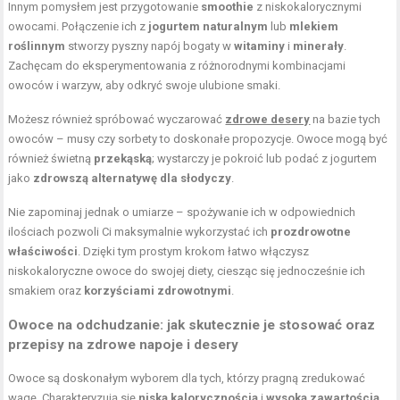
Innym pomysłem jest przygotowanie
smoothie
z niskokalorycznymi
owocami. Połączenie ich z
jogurtem naturalnym
lub
mlekiem
roślinnym
stworzy pyszny napój bogaty w
witaminy
i
minerały
.
Zachęcam do eksperymentowania z różnorodnymi kombinacjami
owoców i warzyw, aby odkryć swoje ulubione smaki.
Możesz również spróbować wyczarować
zdrowe desery
na bazie tych
owoców – musy czy sorbety to doskonałe propozycje. Owoce mogą być
również świetną
przekąską
; wystarczy je pokroić lub podać z jogurtem
jako
zdrowszą alternatywę dla słodyczy
.
Nie zapominaj jednak o umiarze – spożywanie ich w odpowiednich
ilościach pozwoli Ci maksymalnie wykorzystać ich
prozdrowotne
właściwości
. Dzięki tym prostym krokom łatwo włączysz
niskokaloryczne owoce do swojej diety, ciesząc się jednocześnie ich
smakiem oraz
korzyściami zdrowotnymi
.
Owoce na odchudzanie
: jak skutecznie je stosować oraz
przepisy na zdrowe napoje i desery
Owoce są doskonałym wyborem dla tych, którzy pragną zredukować
wagę. Charakteryzują się
niską kalorycznością
i
wysoką zawartością