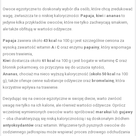
Owoce egzotyczne to doskonały wybór dla osób, które chcą zredukować
wagę, zwłaszcza te o niskiej kaloryczności.
Papaja
,
kiwi
i
ananas
to
jedynie kilka przykładów owoców, które nie tylko zachwycają smakiem,
ale także obfitują w wartości odżywcze.
Papaja
zawiera około
43 kcal
na 100 g i jest szczególnie ceniona za
wysoką zawartość witamin
A
i
C
oraz enzymu
papainy
, który wspomaga
proces trawienia,
Kiwi
dostarcza około
61 kcal
na 100 g i jest bogate w witaminę
C
oraz
błonnik pokarmowy, co przyczynia się do uczucia sytości,
Ananas
, chociaż ma nieco wyższą kaloryczność (
około 50 kcal
na 100
g), także oferuje cenne substancje odżywcze oraz
bromelainę
, która
korzystnie wpływa na trawienie.
Decydując się na owoce egzotyczne w swojej diecie, warto zwrócić
uwagę nie tylko na ich kalorie, ale również wartości odżywcze. Oprócz
wcześniej wymienionych owoców warto spróbować
marakui
lub
gujawy
– oba charakteryzują się niską kalorycznością i są doskonałym źródłem
antyoksydantów
oraz witamin. Włączenie tych pysznych owoców do
codziennego jadłospisu może wspierać proces zdrowego odchudzania