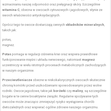
wzmacnianiu naszej odporności oraz pielęgnacji skóry. Szczególnie
witamina C
, obecna w owocach cytrusowych i jagodowych, słynie ze
swoich właściwości antyoksydacyjnych.
Oprócz tego te owoce dostarczają cennych
składników mineralnych
,
takich jak:
potas,
magnez.
Potas
pomaga w regulacji ciśnienia krwi oraz wspiera prawidłowe
funkcjonowanie mięśni i układu nerwowego, natomiast
magnez
uczestniczy w wielu istotnych procesach metabolicznych zachodzących
w naszym organizmie.
Przeciwutleniacze
obecne w niskokalorycznych owocach skutecznie
chronią komórki przed uszkodzeniami spowodowanymi przez wolne
rodniki. Owoce jagodowe, takie jak
borówki
czy
maliny
, są szczególnie
bogate w te cenne bioaktywne związki. Regularne spożywanie tych
owoców może znacząco zmniejszyć ryzyko wystąpienia chorób
dietozależnych oraz wspierać ogólne zdrowie naszego organizmu.