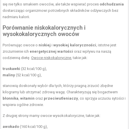
się nie tylko smakiem owoców, ale także wspierać proces
odchudzania
dostarczając organizmowi potrzebnych składników odżywczych bez
nadmiaru kalorii.
Porównanie niskokalorycznych i
wysokokalorycznych owoców
Porównując owoce o
niskiej
i
wysokiej kaloryczności
, istotne jest
zrozumienie ich
energetycznej wartości
oraz wpływu na naszą
codzienną dietę.
Owoce niskokaloryczne
, takie jak:
truskawki
(32 kcal/100 g),
maliny
(52 kcal/100 g),
stanowią doskonały wybór dla tych, którzy pragną zrzucić zbędne
kilogramy lub utrzymać zdrową wagę. Charakteryzują się bogactwem
błonnika
,
witamin
oraz
przeciwutleniaczy
, co sprzyja uczuciu sytości i
wspiera ogólne zdrowie.
Z drugiej strony mamy owoce wysokokaloryczne, takie jak:
awokado
(160 kcal/100 g),