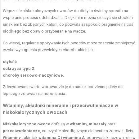
Włączenie niskokalorycznych owoców do diety to świetny sposób na
wspieranie procesu odchudzania. Dzięki nim można cieszyć się słodkim
smakiem bez zbędnych kalorii, co pozwala zaspokoić pragnienie na coś
słodkiego bez obaw o przybieranie na wadze.
Co więcej, regularne spożywanie tych owoców może znacznie zmniejszyć
ryzyko wystąpienia przewlekłych chorób takich jak:
otyłość
,
cukrzyca typu 2
,
choroby sercowo-naczyniowe
.
Zdecydowanie warto wprowadzić je do naszej codziennej diety dla
lepszego zdrowia i samopoczucia.
Witaminy,
składniki mineralne
i przeciwutleniacze w
niskokalorycznych owocach
Niskokaloryczne owoce
obfitują w
witamin
y,
minerały
oraz
przeciwutleniacze
, co czyni je nieodłącznym elementem zdrowej diety.
Witaminy
, takie jak
witamina C
i
witamina A
, odgrywają kluczową rolę w