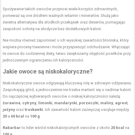
Spożywanie takich owoców przynosi wiele korzyści zdrowotnych,
ponieważ są one źródłem ważnych witamin i minerałów. Służą jako
świetna alternatywa dla słodkich przekąsek oraz deserów, pomagając
zaspokoić ochotę na słodycze bez dodatkowych kalorii.
Nie można również zapomnieć o ich wysokiej zawartości błonnika, który
wspiera procesy trawienne i może przyspieszyć odchudzanie. Włączając
te owoce do codziennej diety, łatwo zwiększamy objętość posiłków przy
jednoczesnym ograniczeniu ich kaloryczności.
Jakie owoce są niskokaloryczne?
Niskokaloryczne owoce odgrywają kluczową rolę w zdrowym odżywianiu.
Zaspokajają głód, a jednocześnie nie trzeba martwić się o nadmiar kalorii.
Do najczęściej wybieranych owoców o niskiej kaloryczności należą:
żurawina
,
cytryny
,
limonki
,
mandarynki
,
porzeczki
,
maliny
,
agrest
,
jeżyny
oraz
truskawki
. Ich zawartość kalorii zazwyczaj oscyluje między
20
a
60 kcal
na
100 g
.
Rabarbar
to lider wśród niskokalorycznych owoców z około
20 kcal
na
100 g
,