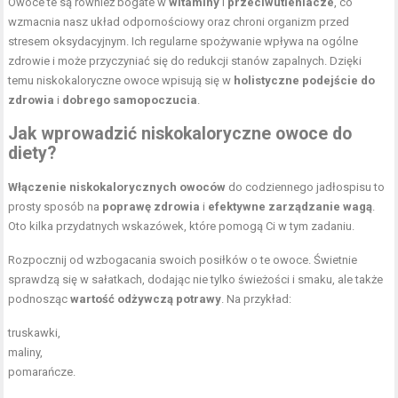
Owoce te są również bogate w
witaminy
i
przeciwutleniacze
, co
wzmacnia nasz układ odpornościowy oraz chroni organizm przed
stresem oksydacyjnym. Ich regularne spożywanie wpływa na ogólne
zdrowie i może przyczyniać się do redukcji stanów zapalnych. Dzięki
temu niskokaloryczne owoce wpisują się w
holistyczne podejście do
zdrowia
i
dobrego samopoczucia
.
Jak wprowadzić niskokaloryczne owoce do
diety?
Włączenie niskokalorycznych owoców
do codziennego jadłospisu to
prosty sposób na
poprawę zdrowia
i
efektywne zarządzanie wagą
.
Oto kilka przydatnych wskazówek, które pomogą Ci w tym zadaniu.
Rozpocznij od wzbogacania swoich posiłków o te owoce. Świetnie
sprawdzą się w sałatkach, dodając nie tylko świeżości i smaku, ale także
podnosząc
wartość odżywczą potrawy
. Na przykład:
truskawki,
maliny,
pomarańcze.