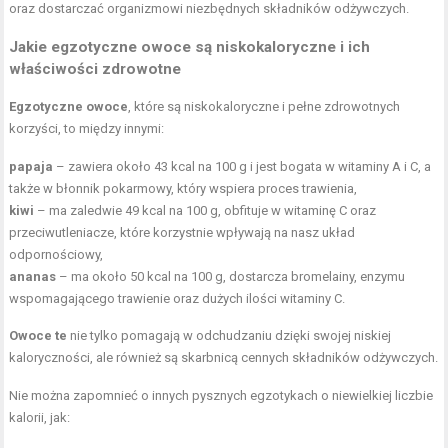
oraz dostarczać organizmowi niezbędnych składników odżywczych.
Jakie egzotyczne owoce są niskokaloryczne i ich
właściwości zdrowotne
Egzotyczne owoce
, które są niskokaloryczne i pełne zdrowotnych
korzyści, to między innymi:
papaja
– zawiera około 43 kcal na 100 g i jest bogata w witaminy A i C, a
także w błonnik pokarmowy, który wspiera proces trawienia,
kiwi
– ma zaledwie 49 kcal na 100 g, obfituje w witaminę C oraz
przeciwutleniacze, które korzystnie wpływają na nasz układ
odpornościowy,
ananas
– ma około 50 kcal na 100 g, dostarcza bromelainy, enzymu
wspomagającego trawienie oraz dużych ilości witaminy C.
Owoce te
nie tylko pomagają w odchudzaniu dzięki swojej niskiej
kaloryczności, ale również są skarbnicą cennych składników odżywczych.
Nie można zapomnieć o innych pysznych egzotykach o niewielkiej liczbie
kalorii, jak: