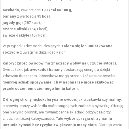
awokado
, zawierające
190 kcal
na
100 g
,
banany
z wartością
95 kcal
,
jagody goji
(287 kcal),
czarne oliwki
(164,1 kcal),
świeże daktyle
(107 kcal).
W przypadku diet odchudzających
zaleca się ich umiarkowane
spożycie
z uwagi na dużą ilość kalorii.
Kaloryczność owoców ma znaczący wpływ na uczucie sytości
.
Owoce takie jak
awokado
i
banany
dostarczają energii, a dzięki
zdrowym tłuszczom i błonnikowi mogą przedłużać uczucie sytości.
Niemniej jednak
spożywanie ich w nadmiarze może skutkować
przekroczeniem dziennego limitu kalorii.
Z drugiej strony niskokaloryczne owoce
, jak
truskawki
czy
maliny
,
stanowią lepszy wybór dla osób pragnących zadbać o sylwetkę. Oferują
one nie tylko błonnik, ale również cenne składniki odżywcze przy
znacznie niższej kaloryczności.
Taki wybór sprzyja utrzymaniu
uczucia sytości bez ryzyka zwiększenia masy ciała.
Dlatego warto