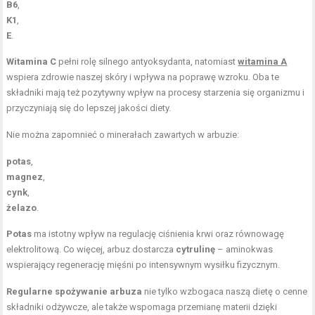
B6
,
K1
,
E
.
Witamina C
pełni rolę silnego antyoksydanta, natomiast
witamina A
wspiera zdrowie naszej skóry i wpływa na poprawę wzroku. Oba te
składniki mają też pozytywny wpływ na procesy starzenia się organizmu i
przyczyniają się do lepszej jakości diety.
Nie można zapomnieć o minerałach zawartych w arbuzie:
potas
,
magnez
,
cynk
,
żelazo
.
Potas
ma istotny wpływ na regulację ciśnienia krwi oraz równowagę
elektrolitową. Co więcej, arbuz dostarcza
cytrulinę
– aminokwas
wspierający regenerację mięśni po intensywnym wysiłku fizycznym.
Regularne spożywanie arbuza
nie tylko wzbogaca naszą dietę o cenne
składniki odżywcze, ale także wspomaga przemianę materii dzięki