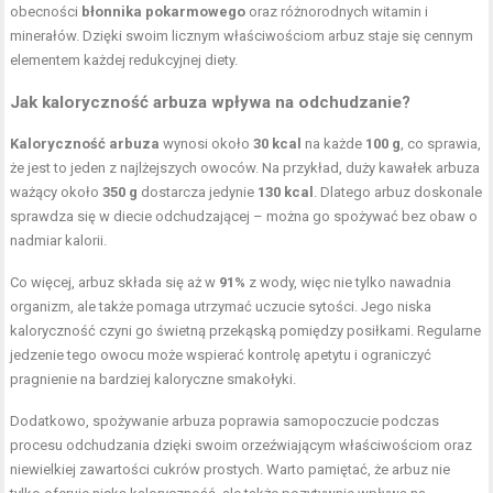
obecności
błonnika pokarmowego
oraz różnorodnych witamin i
minerałów. Dzięki swoim licznym właściwościom arbuz staje się cennym
elementem każdej redukcyjnej diety.
Jak kaloryczność arbuza wpływa na odchudzanie?
Kaloryczność arbuza
wynosi około
30 kcal
na każde
100 g
, co sprawia,
że jest to jeden z najlżejszych owoców. Na przykład, duży kawałek arbuza
ważący około
350 g
dostarcza jedynie
130 kcal
. Dlatego arbuz doskonale
sprawdza się w diecie odchudzającej – można go spożywać bez obaw o
nadmiar kalorii.
Co więcej, arbuz składa się aż w
91%
z wody, więc nie tylko nawadnia
organizm, ale także pomaga utrzymać uczucie sytości. Jego niska
kaloryczność czyni go świetną przekąską pomiędzy posiłkami. Regularne
jedzenie tego owocu może wspierać kontrolę apetytu i ograniczyć
pragnienie na bardziej kaloryczne smakołyki.
Dodatkowo, spożywanie arbuza poprawia samopoczucie podczas
procesu odchudzania dzięki swoim orzeźwiającym właściwościom oraz
niewielkiej zawartości cukrów prostych. Warto pamiętać, że arbuz nie