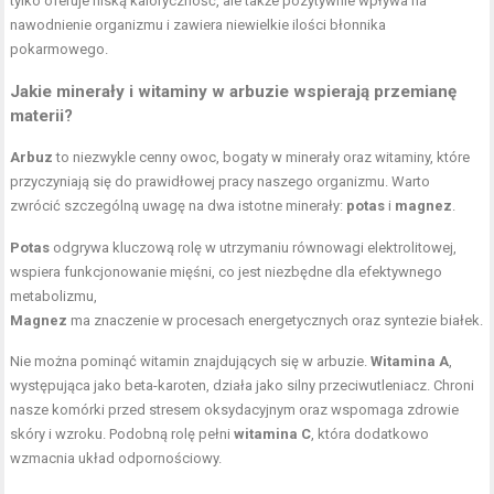
tylko oferuje niską kaloryczność, ale także pozytywnie wpływa na
nawodnienie organizmu i zawiera niewielkie ilości błonnika
pokarmowego.
Jakie minerały i witaminy w arbuzie wspierają przemianę
materii?
Arbuz
to niezwykle cenny owoc, bogaty w minerały oraz witaminy, które
przyczyniają się do prawidłowej pracy naszego organizmu. Warto
zwrócić szczególną uwagę na dwa istotne minerały:
potas
i
magnez
.
Potas
odgrywa kluczową rolę w utrzymaniu równowagi elektrolitowej,
wspiera funkcjonowanie mięśni, co jest niezbędne dla efektywnego
metabolizmu,
Magnez
ma znaczenie w procesach energetycznych oraz syntezie białek.
Nie można pominąć witamin znajdujących się w arbuzie.
Witamina A
,
występująca jako beta-karoten, działa jako silny przeciwutleniacz. Chroni
nasze komórki przed stresem oksydacyjnym oraz wspomaga zdrowie
skóry i wzroku. Podobną rolę pełni
witamina C
, która dodatkowo
wzmacnia układ odpornościowy.