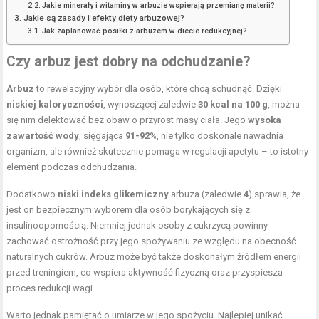
Jakie minerały i witaminy w arbuzie wspierają przemianę materii?
Jakie są zasady i efekty diety arbuzowej?
Jak zaplanować posiłki z arbuzem w diecie redukcyjnej?
Czy arbuz jest dobry na odchudzanie?
Arbuz
to rewelacyjny wybór dla osób, które chcą schudnąć. Dzięki
niskiej kaloryczności
, wynoszącej zaledwie
30 kcal na 100 g
, można
się nim delektować bez obaw o przyrost masy ciała. Jego
wysoka
zawartość wody
, sięgająca
91-92%
, nie tylko doskonale nawadnia
organizm, ale również skutecznie pomaga w regulacji apetytu – to istotny
element podczas odchudzania.
Dodatkowo
niski indeks glikemiczny
arbuza (zaledwie
4
) sprawia, że
jest on bezpiecznym wyborem dla osób borykających się z
insulinoopornością. Niemniej jednak osoby z cukrzycą powinny
zachować ostrożność przy jego spożywaniu ze względu na obecność
naturalnych cukrów. Arbuz może być także doskonałym źródłem energii
przed treningiem, co wspiera aktywność fizyczną oraz przyspiesza
proces redukcji wagi.
Warto jednak pamiętać o umiarze w jego spożyciu. Najlepiej unikać