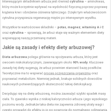
Interesującym składnikiem arbuza jest również
cytrulina
– aminokwas,
który może korzystnie wpływać na wydolność fizyczną poprzez poprawę
krążenia krwi i obniżenie ciśnienia tętniczego. Dzięki tym właściwościom
cytrulina przyspiesza regenerację mięśni po intensywnym wysiłku.
Wszystkie te wartościowe składniki –
potas
,
magnez
,
witaminy A i C
oraz
cytrulina
– sprawiają, że arbuz staje się ważnym elementem diety
wspierającej naszą przemianę materii.
Jakie są zasady i efekty diety arbuzowej?
Dieta arbuzowa
polega głównie na spożywaniu arbuza, który jest
owocem niskokalorycznym, zawierającym około
90% wody
. Kluczowe
zasady tej diety sugerują, że arbuz powinien stanowić bazę posiłków.
Teoretycznie ma to wspierać
proces oczyszczania organizmu
oraz
poprawiać metabolizm. Niemniej jednak, brakuje solidnych dowodów
naukowych potwierdzających skuteczność takiej detoksykacji.
Decydując się na dietę arbuzową, można zauważyć szybki spadek masy
ciała. To zjawisko wynika z niskiej kaloryczności arbuza i jego wysokiego
poziomu wody. Jednakże taka dieta nie zapewnia zdrowej utraty wagi i
często prowadzi do efektu jo-jo po powrocie do normalnego odżywiania.