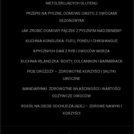
NIETOLERUJĄCYCH GLUTENU
PRZEPIS NA PYSZNE, DOMOWE CIASTO Z OWOCAMI
SEZONOWYMI
JAK ZROBIĆ DOMOWY PĄCZEK Z PYSZNYM NADZIENIEM?
KUCHNIA KONGIJSKA: FUFU, PONDU I CHIKWANGUE
8 PYSZNYCH DAŃ Z RYB I OWOCÓW MORZA
KUCHNIA IRLANDZKA: BOXTY, COLCANNON I BARMBRACK
PICIE DROŻDŻY – ZDROWOTNE KORZYŚCI I SKUTKI
UBOCZNE
MANDARYNKI: ZDROWOTNE WŁAŚCIWOŚCI I WARTOŚCI
ODŻYWCZE OWOCÓW
ROSÓŁ NA DIECIE ODCHUDZAJĄCEJ – ZDROWE NAWYKI I
KORZYŚCI