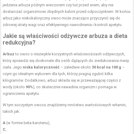
jedzenia arbuza późnym wieczorem czy tuż przed snem, aby nie
dostarczać organizmowi zbędnych kalorii przed odpoczynkiem. W końcu
arbuz jako niskokaloryczny owoc może znacząco przyczynić się do
zdrowej utraty wagi oraz efektywnego nawodnienia i kontroli apetytu.
Jakie są właściwości odżywcze arbuza a
dieta
redukcyjna
?
Arbuz
to owoc o niezwykle korzystnych właściwościach odżywczych,
który sprawdzi się doskonale dla osób dążących do zredukowania masy
ciała. Jego
niska kaloryczność
– zaledwie około
30 kcal na 100 g
–
czyni go idealnym wyborem dla tych, którzy pragną zgubić kilka
kilogramów. Dodatkowo, arbuz składa się w przeważającej części z
wody (około
90%
), co skutecznie nawadnia organizm i pomaga w
ograniczeniu apetytu.
W tym soczystym owocu znajdziemy mnóstwo wartościowych witamin,
takich jak:
A
(w formie beta-karotenu),
C
,