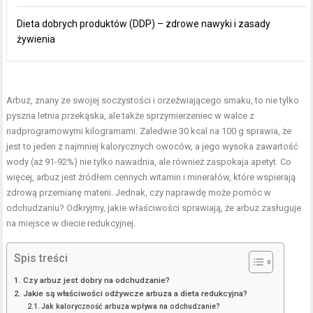
Dieta dobrych produktów (DDP) – zdrowe nawyki i zasady
żywienia
Arbuz, znany ze swojej soczystości i orzeźwiającego smaku, to nie tylko
pyszna letnia przekąska, ale także sprzymierzeniec w walce z
nadprogramowymi kilogramami. Zaledwie 30 kcal na 100 g sprawia, że
jest to jeden z najmniej kalorycznych owoców, a jego wysoka zawartość
wody (aż 91-92%) nie tylko nawadnia, ale również zaspokaja apetyt. Co
więcej, arbuz jest źródłem cennych witamin i minerałów, które wspierają
zdrową przemianę materii. Jednak, czy naprawdę może pomóc w
odchudzaniu? Odkryjmy, jakie właściwości sprawiają, że arbuz zasługuje
na miejsce w diecie redukcyjnej.
Spis treści
Czy arbuz jest dobry na odchudzanie?
Jakie są właściwości odżywcze arbuza a dieta redukcyjna?
Jak kaloryczność arbuza wpływa na odchudzanie?