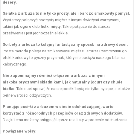
desery
.
Sałatka z arbuza to nie tylko prosty, ale i bardzo smakowity pomysł.
Wystarczy połączyć soczysty miąższ z innymi świeżymi warzywami,
takimi jak
ogórek
lub
listki mięty
. Takie połączenie dostarcza
orzeźwienia i jest jednocześnie lekkie.
Sorbety z arbuza to kolejny fantastyczny sposób na zdrowy deser.
Prosta metoda polega na zmiksowaniu miąższu arbuza i zamrożeniu go –
efekt końcowy to pyszny przysmak, który nie obciąża naszego bilansu
kalorycznego.
Nie zapominajmy również o łączeniu arbuza z innymi
niskokalorycznymi składnikami, jak naturalny jogurt czy chude
białko.
Taki duet sprawi, że nasze posiłki będą nie tylko sycące, ale także
pełne wartości odżywczych.
Planując posiłki z arbuzem w diecie odchudzającej, warto
korzystać z różnorodnych przepisów oraz zdrowych dodatków.
Dzięki temu możemy osiągnąć lepsze rezultaty w procesie odchudzania.
Powiązane wpisy: