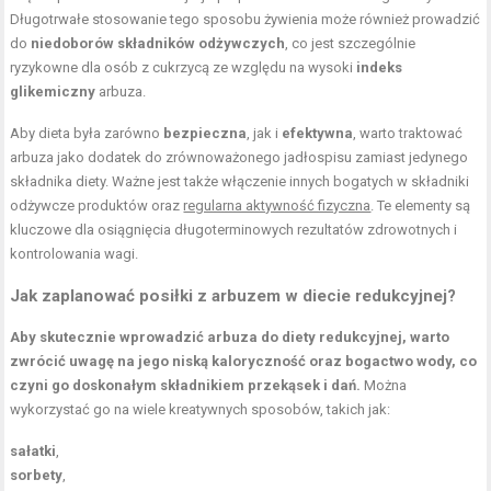
Długotrwałe stosowanie tego sposobu żywienia może również prowadzić
do
niedoborów składników odżywczych
, co jest szczególnie
ryzykowne dla osób z cukrzycą ze względu na wysoki
indeks
glikemiczny
arbuza.
Aby dieta była zarówno
bezpieczna
, jak i
efektywna
, warto traktować
arbuza jako dodatek do zrównoważonego jadłospisu zamiast jedynego
składnika diety. Ważne jest także włączenie innych bogatych w składniki
odżywcze produktów oraz
regularna aktywność fizyczna
. Te elementy są
kluczowe dla osiągnięcia długoterminowych rezultatów zdrowotnych i
kontrolowania wagi.
Jak zaplanować posiłki z arbuzem w diecie redukcyjnej?
Aby skutecznie wprowadzić arbuza do diety redukcyjnej, warto
zwrócić uwagę na jego niską kaloryczność oraz bogactwo wody, co
czyni go doskonałym składnikiem przekąsek i dań.
Można
wykorzystać go na wiele kreatywnych sposobów, takich jak:
sałatki
,
sorbety
,