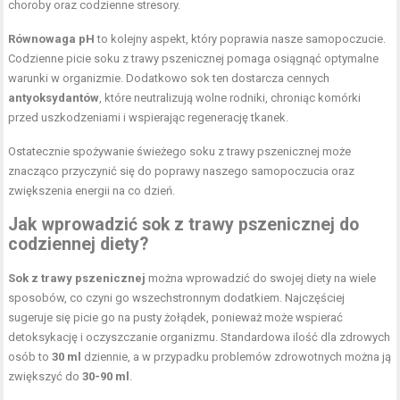
choroby oraz codzienne stresory.
Równowaga pH
to kolejny aspekt, który poprawia nasze samopoczucie.
Codzienne picie soku z trawy pszenicznej pomaga osiągnąć optymalne
warunki w organizmie. Dodatkowo sok ten dostarcza cennych
antyoksydantów
, które neutralizują wolne rodniki, chroniąc komórki
przed uszkodzeniami i wspierając regenerację tkanek.
Ostatecznie spożywanie świeżego soku z trawy pszenicznej może
znacząco przyczynić się do poprawy naszego samopoczucia oraz
zwiększenia energii na co dzień.
Jak wprowadzić sok z trawy pszenicznej do
codziennej diety?
Sok z trawy pszenicznej
można wprowadzić do swojej diety na wiele
sposobów, co czyni go wszechstronnym dodatkiem. Najczęściej
sugeruje się picie go na pusty żołądek, ponieważ może wspierać
detoksykację i oczyszczanie organizmu. Standardowa ilość dla zdrowych
osób to
30 ml
dziennie, a w przypadku problemów zdrowotnych można ją
zwiększyć do
30-90 ml
.