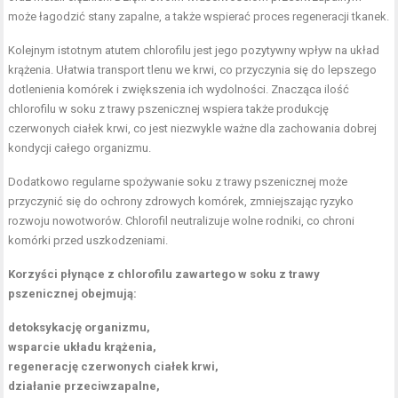
może łagodzić stany zapalne, a także wspierać proces regeneracji tkanek.
Kolejnym istotnym atutem chlorofilu jest jego pozytywny wpływ na układ
krążenia. Ułatwia transport tlenu we krwi, co przyczynia się do lepszego
dotlenienia komórek i zwiększenia ich wydolności. Znacząca ilość
chlorofilu w soku z trawy pszenicznej wspiera także produkcję
czerwonych ciałek krwi, co jest niezwykle ważne dla zachowania dobrej
kondycji całego organizmu.
Dodatkowo regularne spożywanie soku z trawy pszenicznej może
przyczynić się do ochrony zdrowych komórek, zmniejszając ryzyko
rozwoju nowotworów. Chlorofil neutralizuje wolne rodniki, co chroni
komórki przed uszkodzeniami.
Korzyści płynące z chlorofilu zawartego w soku z trawy
pszenicznej obejmują:
detoksykację organizmu,
wsparcie układu krążenia,
regenerację czerwonych ciałek krwi,
działanie przeciwzapalne,