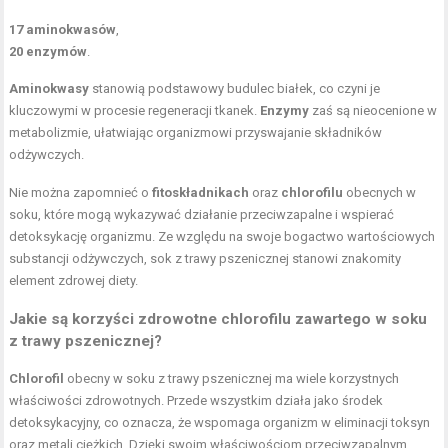
17 aminokwasów
,
20 enzymów
.
Aminokwasy
stanowią podstawowy budulec białek, co czyni je
kluczowymi w procesie regeneracji tkanek.
Enzymy
zaś są nieocenione w
metabolizmie, ułatwiając organizmowi przyswajanie składników
odżywczych.
Nie można zapomnieć o
fitoskładnikach
oraz
chlorofilu
obecnych w
soku, które mogą wykazywać działanie przeciwzapalne i wspierać
detoksykację organizmu. Ze względu na swoje bogactwo wartościowych
substancji odżywczych, sok z trawy pszenicznej stanowi znakomity
element zdrowej diety.
Jakie są korzyści zdrowotne chlorofilu zawartego w soku
z trawy pszenicznej?
Chlorofil
obecny w soku z trawy pszenicznej ma wiele korzystnych
właściwości zdrowotnych. Przede wszystkim działa jako środek
detoksykacyjny, co oznacza, że wspomaga organizm w eliminacji toksyn
oraz metali ciężkich. Dzięki swoim właściwościom przeciwzapalnym