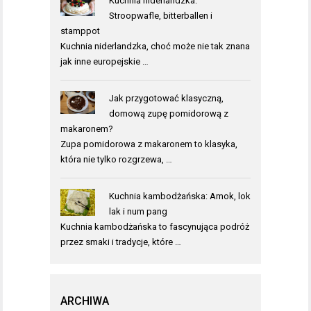
Kuchnia niderlandzka:
Stroopwafle, bitterballen i
stamppot
Kuchnia niderlandzka, choć może nie tak znana
jak inne europejskie …
Jak przygotować klasyczną,
domową zupę pomidorową z
makaronem?
Zupa pomidorowa z makaronem to klasyka,
która nie tylko rozgrzewa, …
Kuchnia kambodżańska: Amok, lok
lak i num pang
Kuchnia kambodżańska to fascynująca podróż
przez smaki i tradycje, które …
ARCHIWA