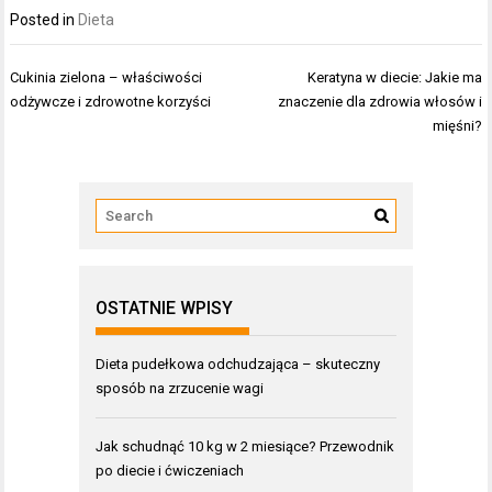
Posted in
Dieta
Nawigacja
Cukinia zielona – właściwości
Keratyna w diecie: Jakie ma
wpisu
odżywcze i zdrowotne korzyści
znaczenie dla zdrowia włosów i
mięśni?
OSTATNIE WPISY
Dieta pudełkowa odchudzająca – skuteczny
sposób na zrzucenie wagi
Jak schudnąć 10 kg w 2 miesiące? Przewodnik
po diecie i ćwiczeniach