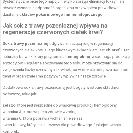
Systematyczne picie tego napoju nie tylko sprzyja eliminacji toksyn, ale
również wzmacnia odporność organizmu oraz wspiera prawidłowe
działanie
układów pokarmowego
i
immunologicznego
.
Jak sok z trawy pszenicznej wpływa na
regenerację czerwonych ciałek krwi?
Sok z trawy pszenicznej
odgrywa znaczącą rolę w regeneracji
czerwonych ciałek krwi, a jego kluczowym składnikiem jest
chlorofil
. Ten
naturalny barwnik, który przypomina
hemoglobinę
, wspomaga produkcję
erytrocytów. Regularne spożywanie tego soku może przyczynić się do
zwiększenia liczby czerwonych krwinek, co w efekcie polepsza transport
tlenu w organizmie i ma pozytywny wpływ na nasze zdrowie.
Dodatkowo sok z trawy pszenicznej jest bogaty w istotne składniki
odżywcze, takie jak:
żelazo
, które jest niezbędne do właściwej produkcji hemoglobiny,
witamina A, która wspiera zdrowie wzroku,
witamina C, która poprawia wchłanianie żelaza,
kwas foliowy, który jest kluczowy dla prawidłowego funkcjonowania
komórek,