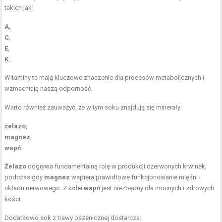
takich jak:
A
,
C
,
E
,
K
.
Witaminy te mają kluczowe znaczenie dla procesów metabolicznych i
wzmacniają naszą odporność.
Warto również zauważyć, że w tym soku znajdują się minerały:
żelazo
,
magnez
,
wapń
.
Żelazo
odgrywa fundamentalną rolę w produkcji czerwonych krwinek,
podczas gdy
magnez
wspiera prawidłowe funkcjonowanie mięśni i
układu nerwowego. Z kolei
wapń
jest niezbędny dla mocnych i zdrowych
kości.
Dodatkowo sok z trawy pszenicznej dostarcza: