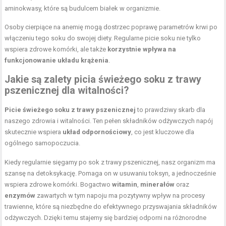
aminokwasy, które są budulcem białek w organizmie.
Osoby cierpiące na anemię mogą dostrzec poprawę parametrów krwi po
włączeniu tego soku do swojej diety. Regularne picie soku nie tylko
wspiera zdrowe komórki, ale także
korzystnie wpływa na
funkcjonowanie układu krążenia
.
Jakie są zalety picia świeżego soku z trawy
pszenicznej dla witalności?
Picie świeżego soku z trawy pszenicznej
to prawdziwy skarb dla
naszego zdrowia i witalności. Ten pełen składników odżywczych napój
skutecznie wspiera
układ odpornościowy
, co jest kluczowe dla
ogólnego samopoczucia.
Kiedy regularnie sięgamy po sok z trawy pszenicznej, nasz organizm ma
szansę na detoksykację. Pomaga on w usuwaniu toksyn, a jednocześnie
wspiera zdrowe komórki. Bogactwo
witamin
,
minerałów
oraz
enzymów
zawartych w tym napoju ma pozytywny wpływ na procesy
trawienne, które są niezbędne do efektywnego przyswajania składników
odżywczych. Dzięki temu stajemy się bardziej odporni na różnorodne