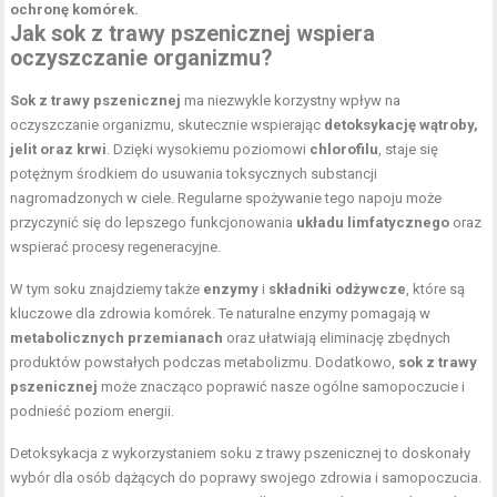
ochronę komórek.
Jak sok z trawy pszenicznej wspiera
oczyszczanie organizmu
?
Sok z trawy pszenicznej
ma niezwykle korzystny wpływ na
oczyszczanie organizmu, skutecznie wspierając
detoksykację wątroby,
jelit oraz krwi
. Dzięki wysokiemu poziomowi
chlorofilu
, staje się
potężnym środkiem do usuwania toksycznych substancji
nagromadzonych w ciele. Regularne spożywanie tego napoju może
przyczynić się do lepszego funkcjonowania
układu limfatycznego
oraz
wspierać procesy regeneracyjne.
W tym soku znajdziemy także
enzymy
i
składniki odżywcze
, które są
kluczowe dla zdrowia komórek. Te naturalne enzymy pomagają w
metabolicznych przemianach
oraz ułatwiają eliminację zbędnych
produktów powstałych podczas metabolizmu. Dodatkowo,
sok z trawy
pszenicznej
może znacząco poprawić nasze ogólne samopoczucie i
podnieść poziom energii.
Detoksykacja z wykorzystaniem soku z trawy pszenicznej to doskonały
wybór dla osób dążących do poprawy swojego zdrowia i samopoczucia.