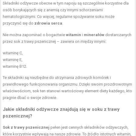
Składniki odżywcze obecne w tym napoju są szczególnie korzystne dla
osób borykających się z anemią czy innymi schorzeniami
hematologicznymi. Co więcej, regularne spożywanie soku może
przyczynić się do
zdrowia serca
.
Nie można zapominać o bogactwie
witamin
i
minerałów
dostarczanych
przez sok z trawy pszenicznej – zawiera on między innymi:
witaminę C,
witaminę E,
witaminę B12.
Te składniki są niezbędne do utrzymania zdrowych komórek i
prawidłowego funkcjonowania organizmu. Dzięki swoim prozdrowotnym
właściwościom, sok ten stanowi wartościowy element diety każdego, kto
pragnie dbać o swoje zdrowie.
Jakie składniki odżywcze znajdują się w soku z trawy
pszenicznej?
Sok z trawy pszenicznej
pełen jest cennych składników odżywczych,
które korzystnie wpływają na nasze zdrowie. To źródło istotnych witamin,