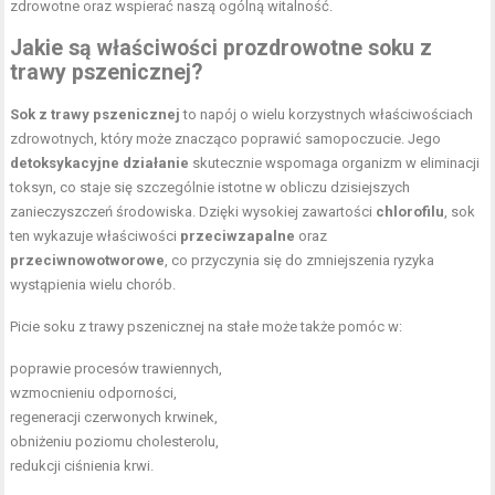
zdrowotne oraz wspierać naszą ogólną witalność.
Jakie są właściwości prozdrowotne soku z
trawy pszenicznej?
Sok z trawy pszenicznej
to napój o wielu korzystnych właściwościach
zdrowotnych, który może znacząco poprawić samopoczucie. Jego
detoksykacyjne działanie
skutecznie wspomaga organizm w eliminacji
toksyn, co staje się szczególnie istotne w obliczu dzisiejszych
zanieczyszczeń środowiska. Dzięki wysokiej zawartości
chlorofilu
, sok
ten wykazuje właściwości
przeciwzapalne
oraz
przeciwnowotworowe
, co przyczynia się do zmniejszenia ryzyka
wystąpienia wielu chorób.
Picie soku z trawy pszenicznej na stałe może także pomóc w:
poprawie procesów trawiennych,
wzmocnieniu odporności,
regeneracji czerwonych krwinek,
obniżeniu poziomu cholesterolu,
redukcji ciśnienia krwi.