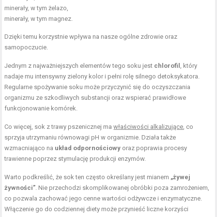
minerały, w tym żelazo,
minerały, w tym magnez.
Dzięki temu korzystnie wpływa na nasze ogólne zdrowie oraz
samopoczucie.
Jednym z najważniejszych elementów tego soku jest
chlorofil
, który
nadaje mu intensywny zielony kolor i pełni rolę silnego detoksykatora.
Regularne spożywanie soku może przyczynić się do oczyszczania
organizmu ze szkodliwych substancji oraz wspierać prawidłowe
funkcjonowanie komórek.
Co więcej, sok z trawy pszenicznej ma
właściwości alkalizujące
, co
sprzyja utrzymaniu równowagi pH w organizmie. Działa także
wzmacniająco na
układ odpornościowy
oraz poprawia procesy
trawienne poprzez stymulację produkcji enzymów.
Warto podkreślić, że sok ten często określany jest mianem
„żywej
żywności”
. Nie przechodzi skomplikowanej obróbki poza zamrożeniem,
co pozwala zachować jego cenne wartości odżywcze i enzymatyczne.
Włączenie go do codziennej diety może przynieść liczne korzyści