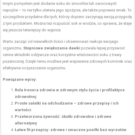
Innym pomysłem jest dodanie soku do smoothie lub owocowych
napojów – to nie tylko ułatwia jego spożycie, ale także poprawia smak. To
szczególnie przydatne dla tych, którzy dopiero zaczynają swoją przygodę
z tym produktem. Można też rozpuścić sok w wodzie, co sprawia, że staje
się jeszcze łatwiejszy do wypicia.
Warto zacząć od niewielkich ilości i obserwować reakcje swojego
organizmu.
Stopniowe zwiększanie dawki
pozwala lepiej przyswoić
cenne składniki odżywcze oraz korzystne właściwości soku z trawy
pszenicznej. Dzięki temu możliwe jest wspieranie zdrowych komórek oraz
efektywne oczyszczanie organizmu.
Powiązane wpisy:
Rola trenera zdrowia w zdrowym stylu życia i profilaktyce
zdrowotnej
Proste sałatki na odchudzanie – zdrowe przepisy i ich
wartości
Przetworzona żywność: skutki zdrowotne i zdrowe
alternatywy
Łatwe fit przepisy: zdrowe i smaczne posiłki bez wyrzutów