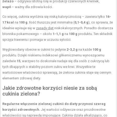
żelazo
– odgrywa istotną rolę w produkcji czerwonych krwinek,
wapń
– ważny dla zdrowia kości.
Co więcej, cukinia wyróżnia się niską kalorycznością – zawiera tylko
16-
17 kcal
na
100 g
. Ilość tłuszczu jest minimalna (
0,1-0,4 g
), co sprawia, że
idealnie wpisuje się w
zasady diet
niskokalorycznych. Ponadto dostarcza
błonnika pokarmowego – około
1-1,1 g
na
100 g
produktu. Ten składnik
sprzyja trawieniu i pomaga w uczuciu sytości.
Węglowodany obecne w cukinii to jedynie
2-3,2 g
na każde
100 g
produktu. Dzięki niskiemu indeksowi glikemicznemu wynoszącemu
zaledwie
15
, warzywo to doskonale nadaje się dla osób z cukrzycą lub
tych dbających o stabilny poziom cukru we krwi. Wszystkie te
wartościowe właściwości sprawiają, że zielona cukinia staje się cennym
elementem zdrowej diety.
Jakie zdrowotne korzyści niesie za sobą
cukinia zielona?
Regularne włączenie zielonej cukinii do diety przynosi szereg
korzyści zdrowotnych.
Jej wartości odżywcze oraz prozdrowotne
właściwości są naprawdę imponujące. Cukinia działa alkalizująco, co