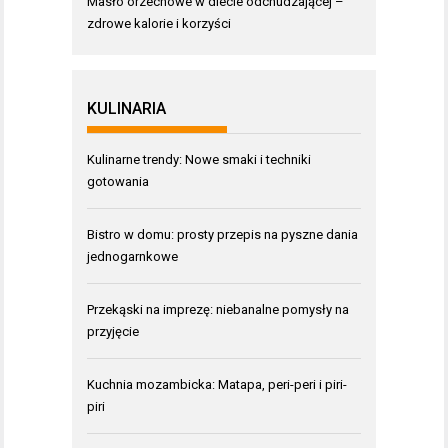
Masło orzechowe w diecie odchudzającej –
zdrowe kalorie i korzyści
KULINARIA
Kulinarne trendy: Nowe smaki i techniki
gotowania
Bistro w domu: prosty przepis na pyszne dania
jednogarnkowe
Przekąski na imprezę: niebanalne pomysły na
przyjęcie
Kuchnia mozambicka: Matapa, peri-peri i piri-
piri