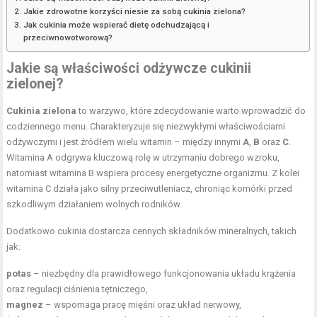
Jakie zdrowotne korzyści niesie za sobą cukinia zielona?
Jak cukinia może wspierać dietę odchudzającą i
przeciwnowotworową?
Jakie są właściwości odżywcze cukinii
zielonej?
Cukinia zielona
to warzywo, które zdecydowanie warto wprowadzić do
codziennego menu. Charakteryzuje się niezwykłymi właściwościami
odżywczymi i jest źródłem wielu witamin – między innymi
A
,
B
oraz
C
.
Witamina A odgrywa kluczową rolę w utrzymaniu dobrego wzroku,
natomiast witamina B wspiera procesy energetyczne organizmu. Z kolei
witamina C działa jako silny przeciwutleniacz, chroniąc komórki przed
szkodliwym działaniem wolnych rodników.
Dodatkowo cukinia dostarcza cennych składników mineralnych, takich
jak:
potas
– niezbędny dla prawidłowego funkcjonowania układu krążenia
oraz regulacji ciśnienia tętniczego,
magnez
– wspomaga pracę mięśni oraz układ nerwowy,