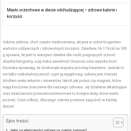
Masło orzechowe w diecie odchudzającej – zdrowe kalorie i
korzyści
Cukinia zielona, choć często niedoceniana, skrywa w sobie bogactwo
wartości odżywczych i zdrowotnych korzyści. Zaledwie 16-17 kcal na 100
g sprawia, że jest to warzywo idealne dla osób pragnących zrzucić
zbędne kilogramy, a jej niska zawartość tłuszczu oraz wysoka ilość
błonnika sprawiają, że doskonale wspiera procesy trawienne. Jednak to
nie tylko niskokaloryczność czyni ją wyjątkową; cukinia jest również
źródłem wielu witamin i minerałów, takich jak potas czy magnez, które
mają kluczowe znaczenie dla naszego zdrowia. Jej działanie alkalizujące
oraz właściwości przeciwnowotworowe to kolejne atuty, które warto
poznać. Czas odkryć, dlaczego cukinia powinna zagościć w każdej
diecie!
Spis treści
Jakie są właściwości odżywcze cukinii zielonej?