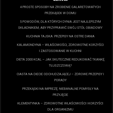
4 PROSTE SPOSOBY NA ZROBIENIE GALARETOWATYCH
PRZEKĄSEK W DOMU
5 POWODÓW, DLA KTÓRYCH DYNIA JEST NAJLEPSZYM
SKŁADNIKIEM, ABY PRZYPRAWIĆ SWÓJ STÓŁ OBIADOWY
KUCHNIA TAJSKA: PRZEPISY NA OSTRE DANIA
KALAMONDYNA – WŁAŚCIWOŚCI, ZDROWOTNE KORZYŚCI
I ZASTOSOWANIE W KUCHNI
DIETA 2000 KCAL – JAK SKUTECZNIE REDUKOWAĆ TKANKĘ
TŁUSZCZOWĄ?
CIASTA NA DIECIE ODCHUDZAJĄCEJ – ZDROWE PRZEPISY I
PORADY
PRZEKĄSKI NA IMPREZĘ: NIEBANALNE POMYSŁY NA
PRZYJĘCIE
KLEMENTYNKA – ZDROWOTNE WŁAŚCIWOŚCI I KORZYŚCI
DLA ORGANIZMU