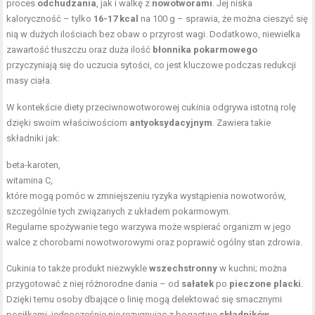
proces
odchudzania
, jak i walkę z
nowotworami
. Jej niska
kaloryczność – tylko
16-17 kcal
na 100 g – sprawia, że można cieszyć się
nią w dużych ilościach bez obaw o przyrost wagi. Dodatkowo, niewielka
zawartość tłuszczu oraz duża ilość
błonnika pokarmowego
przyczyniają się do uczucia sytości, co jest kluczowe podczas redukcji
masy ciała.
W kontekście diety przeciwnowotworowej cukinia odgrywa istotną rolę
dzięki swoim właściwościom
antyoksydacyjnym
. Zawiera takie
składniki jak:
beta-karoten,
witamina C,
które mogą pomóc w zmniejszeniu ryzyka wystąpienia nowotworów,
szczególnie tych związanych z układem pokarmowym.
Regularne spożywanie tego warzywa może wspierać organizm w jego
walce z chorobami nowotworowymi oraz poprawić ogólny stan zdrowia.
Cukinia to także produkt niezwykle
wszechstronny
w kuchni; można
przygotować z niej różnorodne dania – od
sałatek
po
pieczone placki
.
Dzięki temu osoby dbające o linię mogą delektować się smacznymi
posiłkami, jednocześnie nie rezygnując z bogactwa
składników