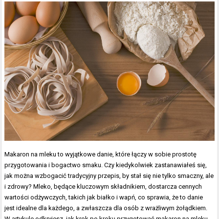
Makaron na mleku to wyjątkowe danie, które łączy w sobie prostotę
przygotowania i bogactwo smaku. Czy kiedykolwiek zastanawiałeś się,
jak można wzbogacić tradycyjny przepis, by stał się nie tylko smaczny, ale
i zdrowy? Mleko, będące kluczowym składnikiem, dostarcza cennych
wartości odżywczych, takich jak białko i wapń, co sprawia, że to danie
jest idealne dla każdego, a zwłaszcza dla osób z wrażliwym żołądkiem.
W artykule odkryjesz, jak krok po kroku przygotować makaron na mleku,