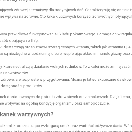
cych zdrowej alternatywy dla tradycyjnych dań. Charakteryzują się one nie t
ie wpływa na zdrowie. Oto kilka kluczowych korzyści zdrowotnych płynącyc
spiera prawidłowe funkcjonowanie układu pokarmowego. Pomaga on w regula
 osób dbających o linię.
ki dostarczają organizmowi szereg cennych witamin, takich jak witamina C, A
cze są niezbędne w codziennej diecie, wspierając układ immunologiczny oraz
y, które neutralizują działanie wolnych rodników. To z kolei może zmniejszać 
oraz nowotworów.
o zdrowe, ale też proste w przygotowaniu. Można je łatwo skutecznie dawkow
 dostępności produktów.
nek dostosowanych do potrzeb zdrowotnych oraz smakowych. Dzięki temu,
ie wpływać na ogólną kondycję organizmu oraz samopoczucie.
iekanek warzywnych?
tkami, które znacząco wzbogacą smak oraz wartości odżywcze dania. Wśr