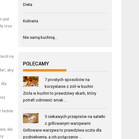
Dieta
 jest
Kulinaria
lę oraz
Nie samą kuchnią…
zwoli na
POLECAMY
ać, aby
7 prostych sposobów na
 dla
korzystanie z ziół w kuchni
Zioła w kuchni to prawdziwy skarb, który
esz
potrafi odmienić smak …
r ładnie
5 ciekawych przepisów na sałatki
z grillowanym warzywami
wa, ale
Grillowane warzywa to prawdziwa uczta dla
by
podniebienia, a ich połączenie …