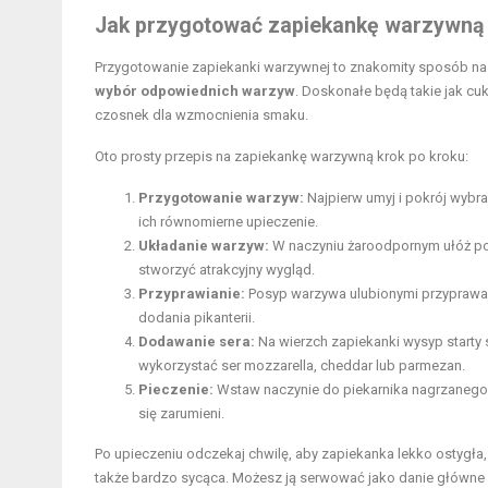
Jak przygotować zapiekankę warzywną 
Przygotowanie zapiekanki warzywnej to znakomity sposób na
wybór odpowiednich warzyw
. Doskonałe będą takie jak cu
czosnek dla wzmocnienia smaku.
Oto prosty przepis na zapiekankę warzywną krok po kroku:
Przygotowanie warzyw:
Najpierw umyj i pokrój wybra
ich równomierne upieczenie.
Układanie warzyw:
W naczyniu żaroodpornym ułóż po
stworzyć atrakcyjny wygląd.
Przyprawianie:
Posyp warzywa ulubionymi przyprawami.
dodania pikanterii.
Dodawanie sera:
Na wierzch zapiekanki wysyp starty 
wykorzystać ser mozzarella, cheddar lub parmezan.
Pieczenie:
Wstaw naczynie do piekarnika nagrzanego do
się zarumieni.
Po upieczeniu odczekaj chwilę, aby zapiekanka lekko ostygła, 
także bardzo sycąca. Możesz ją serwować jako danie główne 