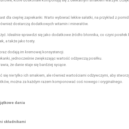
ogurtowe, które doskonale komponują się z delikatnym smakiem warzyw. Dzięk
ast dla ciepłej zapiekanki. Warto wybierać lekkie sałatki, na przykład z pomi
e również dostarczą dodatkowych witamin i minerałów.
żyć. Idealnie sprawdzi się jako dodatkowe źródło błonnika, co czyni posiłek 
, a także jako tosty.
raz dodają im kremowej konsystencji.
iekanki, jednocześnie zwiększając wartość odżywczą posiłku.
awia, że danie staje się bardziej sycące.
 się nie tylko ich smakiem, ale również wartościami odżywczymi, aby stworz
odatków, można za każdym razem komponować coś nowego i oryginalnego.
yjątkowe dania
mi składnikami