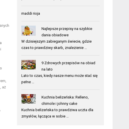
maddi rioja
asnych
Najlepsze przepisy na szybkie
dania obiadowe
W dzisiejszym zabieganym świecie, gdzie
 a
czas to prawdziwy skarb, znalezienie …
i
9 Zdrowych przepisów na obiad
do
na lato
Lato to czas, kiedy nasze menu może stać się
rem,
pełne …
, aż
Kuchnia belizeńska: Relleno,
chimole i johnny cake
Kuchnia belizeńska to prawdziwa uczta dla
o
zmysłów, łącząca w sobie …