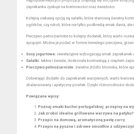
najpopularniejszych propozycji znajdują się soczyste sosy j
zapiekanka zyskuje na kremowości oraz świeżości.
Kolejną ciekawą opcją są sałatki, które stanowią świetny kontr
ogórków, czy rukoli, które nie tylko podkreślą smak dania, al
Pieczywo pełnoziarniste to kolejny dodatek, który warto rozwa
sycącym. Można je podać w formie świeżego pieczywa, grzanek
Sosy jogurtowe:
rewelacyjnie wzbogacają smak zapiekanek o
Sałatki:
lekkie i świeże, doskonale kontrastują z ciepłem zap
Pieczywo pełnoziarniste:
świetne źródło błonnika, które spr
Dobierając dodatki do zapiekanek warzywnych, warto kierować
zbalansowany i apetyczny posiłek. Dzięki różnorodności d
Powiązane wpisy:
Poznaj smaki kuchni portugalskiej: przepisy na w
Jak zrobić idealne grillowane warzywa na patyku?
Przepis na domową, aromatyczną pastę curry
Przepis na pyszne i zdrowe smoothie z odżywczy