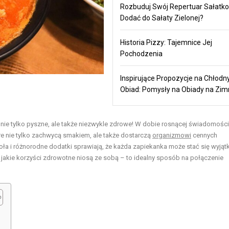
Rozbuduj Swój Repertuar Sałatko
Dodać do Sałaty Zielonej?
Historia Pizzy: Tajemnice Jej
Pochodzenia
Inspirujące Propozycje na Chłodn
Obiad: Pomysły na Obiady na Zi
nie tylko pyszne, ale także niezwykle zdrowe! W dobie rosnącej świadomości
re nie tylko zachwycą smakiem, ale także dostarczą
organizmowi
cennych
a i różnorodne dodatki sprawiają, że każda zapiekanka może stać się wyją
 jakie korzyści zdrowotne niosą ze sobą – to idealny sposób na połączenie