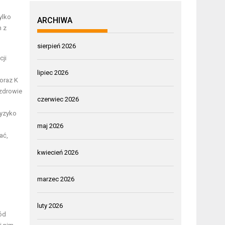
ylko
ARCHIWA
h z
sierpień 2026
cji
lipiec 2026
 oraz K
 zdrowie
czerwiec 2026
ryzyko
maj 2026
ać,
kwiecień 2026
marzec 2026
luty 2026
ód