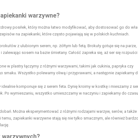
 zapiekanki warzywne?
zdrowy posiłek, który można łatwo modyfikować, aby dostosować go do wł
rzepisów na zapiekanki, które często pojawiają się w polskich kuchniach.
rokułów z ulubionym serem, np. żółtym lub fetą. Brokuły gotuje się na parze,
zalewając sosem na bazie śmietany. Całość zapieka się, aż ser się rozpuści 
ne w plastry łączymy z różnymi warzywami, takimi jak cukinia, papryka czy
 smaku. Wszystko polewamy oliwą i przyprawami, a następnie zapiekamy 
y idealnie komponuje się z serem feta. Dynię kroimy w kostkę i mieszamy z se
anek. Po wymieszaniu, wszystko umieszczamy w naczyniu i zapiekamy do czasu
obań. Można eksperymentować z różnymi rodzajami warzyw, serów, a także
i temu, zapiekanki warzywne stają się nie tylko smacznym, ale również bardz
ację.
ek warzywnych?