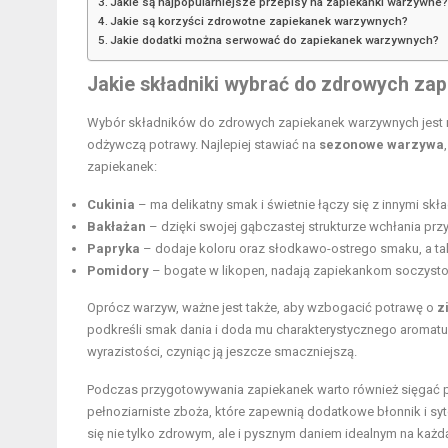
Jakie są najpopularniejsze przepisy na zapiekanki warzywne
Jakie są korzyści zdrowotne zapiekanek warzywnych?
Jakie dodatki można serwować do zapiekanek warzywnych?
Jakie składniki wybrać do zdrowych z
Wybór składników do zdrowych zapiekanek warzywnych jest ni
odżywczą potrawy. Najlepiej stawiać na
sezonowe warzywa
zapiekanek:
Cukinia
– ma delikatny smak i świetnie łączy się z innymi skł
Bakłażan
– dzięki swojej gąbczastej strukturze wchłania przy
Papryka
– dodaje koloru oraz słodkawo-ostrego smaku, a takż
Pomidory
– bogate w
likopen
, nadają zapiekankom soczysto
Oprócz warzyw, ważne jest także, aby wzbogacić potrawę o
z
podkreśli smak dania i doda mu charakterystycznego aromatu. 
wyrazistości, czyniąc ją jeszcze smaczniejszą.
Podczas przygotowywania zapiekanek warto również sięgać po
pełnoziarniste zboża, które zapewnią dodatkowe błonnik i 
się nie tylko zdrowym, ale i pysznym daniem idealnym na każd