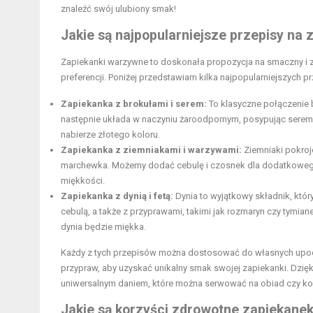
znaleźć swój ulubiony smak!
Jakie są najpopularniejsze przepisy na
Zapiekanki warzywne to doskonała propozycja na smaczny i 
preferencji. Poniżej przedstawiam kilka najpopularniejszych p
Zapiekanka z brokułami i serem:
To klasyczne połączenie b
następnie układa w naczyniu żaroodpornym, posypując serem i 
nabierze złotego koloru.
Zapiekanka z ziemniakami i warzywami:
Ziemniaki pokrojo
marchewka. Możemy dodać cebulę i czosnek dla dodatkowego
miękkości.
Zapiekanka z dynią i fetą:
Dynia to wyjątkowy składnik, któr
cebulą, a także z przyprawami, takimi jak rozmaryn czy tymi
dynia będzie miękka.
Każdy z tych przepisów można dostosować do własnych upod
przypraw, aby uzyskać unikalny smak swojej zapiekanki. Dzięk
uniwersalnym daniem, które można serwować na obiad czy kol
Jakie są korzyści zdrowotne zapiekan