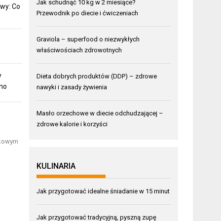
Jak schudnąć 10 kg w 2 miesiące?
wy: Co
Przewodnik po diecie i ćwiczeniach
Graviola – superfood o niezwykłych
właściwościach zdrowotnych
y
Dieta dobrych produktów (DDP) – zdrowe
mno
nawyki i zasady żywienia
Masło orzechowe w diecie odchudzającej –
zdrowe kalorie i korzyści
tkowym
KULINARIA
Jak przygotować idealne śniadanie w 15 minut
Jak przygotować tradycyjną, pyszną zupę