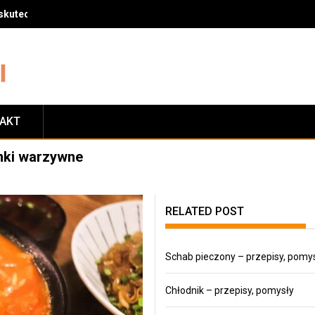
skuteczny sposób na zrzucenie wagi
TAKT
nki warzywne
RELATED POST
Schab pieczony – przepisy, pomy
Chłodnik – przepisy, pomysły