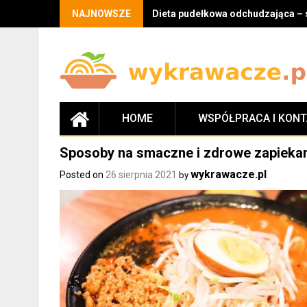
Skip
NAJNOWSZE
Dieta pudełkowa odchudzająca – 
to
content
HOME
WSPÓŁPRACA I KON
Sposoby na smaczne i zdrowe zapieka
wykrawacze.pl
Posted on
26 sierpnia 2021
by