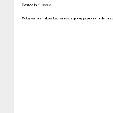
Posted in
Kulinaria
Nawigacja
Odkrywanie smaków kuchni australijskiej: przepisy na dania 
wpisu