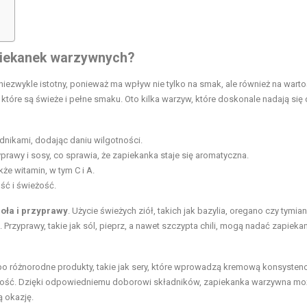
?
apiekanek warzywnych?
ezwykle istotny, ponieważ ma wpływ nie tylko na smak, ale również na wart
, które są świeże i pełne smaku. Oto kilka warzyw, które doskonale nadają się
adnikami, dodając daniu wilgotności.
prawy i sosy, co sprawia, że zapiekanka staje się aromatyczna.
e witamin, w tym C i A.
ść i świeżość.
ioła i przyprawy
. Użycie świeżych ziół, takich jak bazylia, oregano czy tymia
Przyprawy, takie jak sól, pieprz, a nawet szczypta chili, mogą nadać zapieka
 różnorodne produkty, takie jak sery, które wprowadzą kremową konsystenc
sytość. Dzięki odpowiedniemu doborowi składników, zapiekanka warzywna mo
ą okazję.