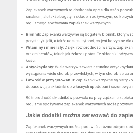
Zapiekanek warzywnych to doskonała opcja dla osób poszukują
smakiem, ale także bogatym składem odżywczym, co korzystn
regularnego spożywania zapiekanek warzywnych.
Błonnik
: Zapiekanki warzywne są bogate w błonnik, który w
perystaltyki jelit, a także uczuciu sytości, co jest korzystne dla
Witaminy i minerały
: Dzięki różnorodności warzyw, zapiekan
oraz minerałów, takich jak żelazo i
potas
. Te składniki odżyw
kości.
Antyoksydanty
: Wiele warzyw zawiera naturalne antyoksydant
wystąpienia wielu chorób przewlekłych, w tym chorób serca 
Łatwość w przygotowaniu
: Zapiekanki warzywne są nie tylk
dopasowując składniki do własnych upodobań i sezonowych
Różnorodność składników pozwala na przyrządzanie zapieka
regularne spożywanie zapiekanek warzywnych może pozytywn
Jakie dodatki można serwować do zap
Zapiekanek warzywnych można podawać z różnorodnymi doda