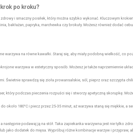
krok po kroku?
 zdrowy i smaczny posiłek, który można szybko wykonać. Kluczowym krokiem
kinia, bakłażan, papryka, marchewka czy brokuły. Możesz również dodać cebu
ne warzywa na równe kawałki. Staraj się, aby miały podobną wielkość, co po
krojone warzywa w estetyczny sposób. Możesz je także naprzemiennie układ
 Świetnie sprawdzą się zioła prowansalskie, sól, pieprz oraz szczypta chili
ser, który podczas pieczenia rozpuści się i stworzy apetyczną skorupkę. Moż
 około 180°C i piecz przez 25-35 minut, aż warzywa staną się miękkie, a se
a następnie podawaj ją na stół. Taka zapiekanka warzywna jest nie tylko zdro
lub jako dodatek do mięsa. Wypróbuj różne kombinacje warzyw i przypraw, a