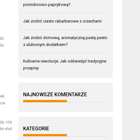
pomidorowo-paprykową?
Jak zrobić ciasto rabarbarowe z orzechami
Jak zrobić domową, aromatyczną pastę pesto
ość
z ulubionym dodatkiem?
 do
Kulinarne rewolucje: Jak odświeżyć tradycyjne
przepisy
NAJNOWSZE KOMENTARZE
nek,
nce
ję, czy
KATEGORIE
że stać