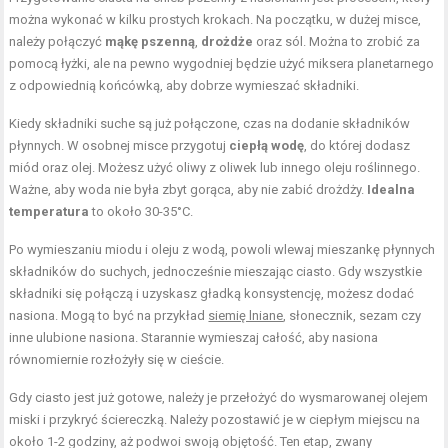
można wykonać w kilku prostych krokach. Na początku, w dużej misce,
należy połączyć
mąkę pszenną
,
drożdże
oraz sól. Można to zrobić za
pomocą łyżki, ale na pewno wygodniej będzie użyć miksera planetarnego
z odpowiednią końcówką, aby dobrze wymieszać składniki.
Kiedy składniki suche są już połączone, czas na dodanie składników
płynnych. W osobnej misce przygotuj
ciepłą wodę
, do której dodasz
miód oraz olej. Możesz użyć oliwy z oliwek lub innego oleju roślinnego.
Ważne, aby woda nie była zbyt gorąca, aby nie zabić drożdży.
Idealna
temperatura
to około 30-35°C.
Po wymieszaniu miodu i oleju z wodą, powoli wlewaj mieszankę płynnych
składników do suchych, jednocześnie mieszając ciasto. Gdy wszystkie
składniki się połączą i uzyskasz gładką konsystencję, możesz dodać
nasiona. Mogą to być na przykład
siemię lniane
, słonecznik, sezam czy
inne ulubione nasiona. Starannie wymieszaj całość, aby nasiona
równomiernie rozłożyły się w cieście.
Gdy ciasto jest już gotowe, należy je przełożyć do wysmarowanej olejem
miski i przykryć ściereczką. Należy pozostawić je w ciepłym miejscu na
około 1-2 godziny, aż podwoi swoją objętość. Ten etap, zwany