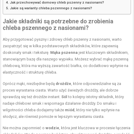
Jak przechowywać domowy chleb pszenny z nasionami?
Jakie są warianty chleba pszennego z nasionami?
Jakie składniki są potrzebne do zrobienia
chleba pszennego z nasionami?
Aby przygotować pyszny i zdrowy chleb pszenny z nasionami, warto
zaopatrzyć się w kilka podstawowych składników, które zapewnią
doskonały smak i teksturę.
Mąka pszenna
jest kluczowym składnikiem,
stanowiącym bazę dla naszego wypieku. Możesz wybrać mąkę pszenną
chlebową, która ma wyższą zawartość białka, co dodatkowo wpłynie na
elastyczność i strukturę chleba.
Oprócz mąki, niezbędne będą
drożdże
, które odpowiedzialne są za
proces wyrastania ciasta. Warto użyć świeżych drożdży, ale dobrze
sprawdzą się też drożdże instant.
Sól
to kolejny istotny składnik, który
nadaje chlebowi smak i wspomaga działanie drożdży. Do smaku i
wilgotności chleba dodajemy także
miód
, który nie tylko wpłynie na
słodycz, ale również pomoże w lepszym wyrastaniu ciasta.
Nie można zapomnieć o
wodzie
, która jest kluczowa w procesie łączenia