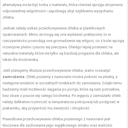
alternatywą może być torba z materiału, która również sprzyja utrzymaniu
odpowiedniej wilgotności i zapobiega zbyt szybkiemu wysychaniu
chleba.
Jednak należy unikać przechowywania chleba w plastikowych
opakowaniach. Mimo że mogą się one wydawać praktyczne, to w
rzeczywistości powodują one gromadzenie się wilgoci, co z kolei sprzyja
rozwojowi pleśni i psuciu się pieczywa. Dlatego lepiej postawić na
naturalne materiały, które nie tylko są bardziej przyjazne dla chleba, ale
także dla środowiska.
Jeśli planujemy dłuższe przechowywanie chleba, warto rozważyć
zamrożenie
. Chleb pszenny z nasionami można pokroić na plastry, a
następnie umieścić w szczelnych torebkach do zamrażania. Dzięki temu
będziemy mieli możliwość sięgania po porcje, które są nam potrzebne,
bez obaw o psucie się całego bochenka. Po wyjęciu z zamrażarki chleb
należy delikatnie rozmrozić w temperaturze pokojowej lub podgrzać w
piekarniku, aby przywrócić mu świeżość i chrupkość.
Prawidłowe przechowywanie chleba pszennego z nasionami jest
kluczowe dla zachowania jego wyjątkowego smaku oraz wartości