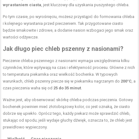
wyrastaniem ciasta
, jest kluczowy dla uzyskania puszystego chleba.
Po tym czasie, po wyrośnięciu, możesz przystąpić do formowania chleba
i kolejnego wyrastania przed pieczeniem. Tak przygotowane ciasto
będzie smakowite i zdrowe, a dodanie nasion wzbogaci jego smak oraz
wartości odżywcze.
Jak długo piec chleb pszenny z nasionami?
Pieczenie chleba pszennego z nasionami wymaga uwzględnienia kilku
czynników, które wpływają na czas i efektywność procesu. Główne z nich
to temperatura piekarnika oraz wielkość bochenka. W typowych
warunkach, chleb pszenny piecze się w piekarniku nagrzanym do
200°C
, a
czas pieczenia waha się od
25 do 35 minut
.
Ważne jest, aby obserwować skórkę chleba podczas pieczenia. Gotowy
bochenek powinien mieć złotobrązowy kolor, co jest oznaką, że ciasto
dobrze się upiekło. Oprócz tego, każdy piekarz może sprawdzić chleb,
stukając od spodu; jeśli wydaje głuchy dźwięk, oznacza to, że chleb jest
prawidłowo wypieczony.
Wielkość
Czas pieczenia