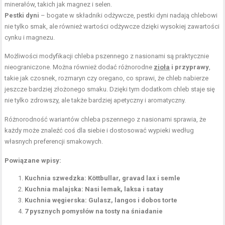
minerałów, takich jak magnez i selen.
Pestki dyni
– bogate w składniki odżywcze, pestki dyni nadają chlebowi
nie tylko smak, ale również wartości odżywcze dzięki wysokiej zawartości
cynku i magnezu.
Możliwości modyfikacji chleba pszennego z nasionami są praktycznie
nieograniczone. Można również dodać różnorodne
zioła
i przyprawy
,
takie jak czosnek, rozmaryn czy oregano, co sprawi, że chleb nabierze
jeszcze bardziej złożonego smaku. Dzięki tym dodatkom chleb staje się
nie tylko zdrowszy, ale także bardziej apetyczny i aromatyczny.
Różnorodność wariantów chleba pszennego z nasionami sprawia, że
każdy może znaleźć coś dla siebie i dostosować wypieki według
własnych preferencji smakowych.
Powiązane wpisy:
Kuchnia szwedzka: Köttbullar, gravad lax i semle
Kuchnia malajska: Nasi lemak, laksa i satay
Kuchnia węgierska: Gulasz, langos i dobos torte
7 pysznych pomysłów na tosty na śniadanie