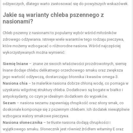
odżywczych, dlatego warto zastosować się do powyższych wskazówek.
Jakie są warianty chleba pszennego z
nasionami?
Chleb pszenny z nasionami to popularny wybór wśród miłośników
zdrowego odżywiania. Istnieje wiele wariantów tego rodzaju pieczywa,
które możemy wzbogacać o różnorodne nasiona. Wśród najczęściej
wykorzystywanych można wymienić:
Siemię lniane
– znane ze swoich właściwości prozdrowotnych, siemię
lniane dodaje chlebu delikatnego orzechowego smaku oraz zwiększa
jego wartość odżywczą, dostarczając błonnika i kwasów omega-3.
Nasiona chia
– te maleńkie nasiona dobrze chłoną wodę, co pomaga w
uzyskaniu wilgotnej struktury chleba. Dodatkowo są bogate w białko i
antyoksydanty, co czyni je idealnym dodatkiem do wypieków.
Sezam
– nasiona sezamu zapewniają chrupkość oraz słony smak, co
doskonale komponuje się z pszennym chlebem. Ich dodatek niewątpliwie
wzbogaca walory smakowe pieczywa.
Nasiona słonecznika
– te tłuste nasiona dodają chrupkości i
wyjątkowego smaku. Słonecznik jest również źródłem witaminy E oraz