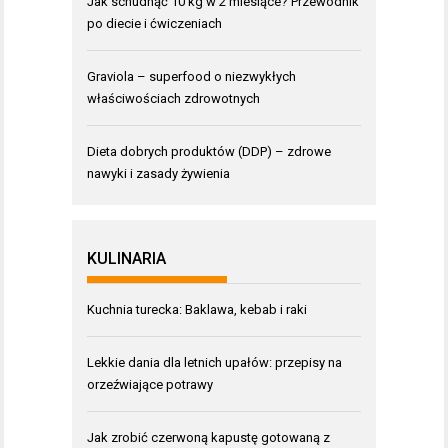
Jak schudnąć 10 kg w 2 miesiące? Przewodnik
po diecie i ćwiczeniach
Graviola – superfood o niezwykłych
właściwościach zdrowotnych
Dieta dobrych produktów (DDP) – zdrowe
nawyki i zasady żywienia
KULINARIA
Kuchnia turecka: Baklawa, kebab i raki
Lekkie dania dla letnich upałów: przepisy na
orzeźwiające potrawy
Jak zrobić czerwoną kapustę gotowaną z