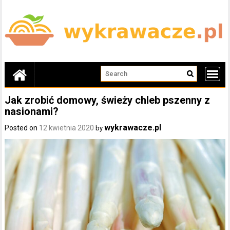
Skip
to
content
Jak zrobić domowy, świeży chleb pszenny z
nasionami?
wykrawacze.pl
Posted on
12 kwietnia 2020
by