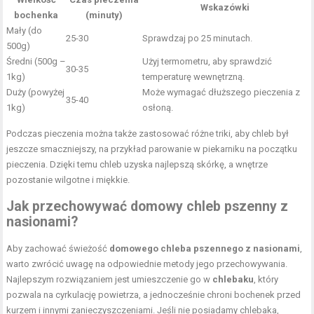
Wskazówki
bochenka
(minuty)
Mały (do
25-30
Sprawdzaj po 25 minutach.
500g)
Średni (500g –
Użyj termometru, aby sprawdzić
30-35
1kg)
temperaturę wewnętrzną.
Duży (powyżej
Może wymagać dłuższego pieczenia z
35-40
1kg)
osłoną.
Podczas pieczenia można także zastosować różne triki, aby chleb był
jeszcze smaczniejszy, na przykład parowanie w piekarniku na początku
pieczenia. Dzięki temu chleb uzyska najlepszą skórkę, a wnętrze
pozostanie wilgotne i miękkie.
Jak przechowywać domowy chleb pszenny z
nasionami?
Aby zachować świeżość
domowego chleba pszennego z nasionami
,
warto zwrócić uwagę na odpowiednie metody jego przechowywania.
Najlepszym rozwiązaniem jest umieszczenie go w
chlebaku
, który
pozwala na cyrkulację powietrza, a jednocześnie chroni bochenek przed
kurzem i innymi zanieczyszczeniami. Jeśli nie posiadamy chlebaka,