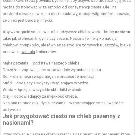
składników. Woda powinna być letnia, aby aktywować drożdże, a jej ilość
można dostosować w zależności od konsystencji ciasta.
Olej
, na
przykład oliwa z oliwek lub olej rzepakowy, dodaje wilgotności i sprawia,
że chleb jest bardziej miękki.
Aby wzbogacić smak i wartości odżywcze chleba, warto dodać
nasiona
takie jak słonecznik, dynia czy sezam. Nasiona te nie tylko nadają
chlebowi chrupkości, ale również są źródłem
zdrowych tłuszczów
, białka
oraz wielu
witamin
i minerałów.
Mąka pszenna – podstawa naszego chleba.
Drożdże – zapewniające odpowiednie wyrastanie ciasta.
Sól – dla smaku i wspomagania procesu fermentacji.
Miód – dodający słodyczy i wspierający drożdże.
Woda – łącząca wszystkie składniki w ciasto.
Olej – odpowiadający za miękkość chleba.
Nasiona (słonecznik, dynia, sezam) – wzbogacające smak i wartości
odżywcze.
Jak przygotować ciasto na chleb pszenny z
nasionami?
Przygotowanie ciasta na chleb pszenny z nasionami jest procesem, który