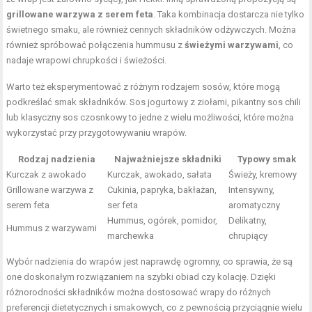
grillowane warzywa z serem feta
. Taka kombinacja dostarcza nie tylko
świetnego smaku, ale również cennych składników odżywczych. Można
również spróbować połączenia hummusu z
świeżymi warzywami
, co
nadaje wrapowi chrupkości i świeżości.
Warto też eksperymentować z różnym rodzajem sosów, które mogą
podkreślać smak składników. Sos jogurtowy z ziołami, pikantny sos chili
lub klasyczny sos czosnkowy to jedne z wielu możliwości, które można
wykorzystać przy przygotowywaniu wrapów.
Rodzaj nadzienia
Najważniejsze składniki
Typowy smak
Kurczak z awokado
Kurczak, awokado, sałata
Świeży, kremowy
Grillowane warzywa z
Cukinia, papryka, bakłażan,
Intensywny,
serem feta
ser feta
aromatyczny
Hummus, ogórek, pomidor,
Delikatny,
Hummus z warzywami
marchewka
chrupiący
Wybór nadzienia do wrapów jest naprawdę ogromny, co sprawia, że są
one doskonałym rozwiązaniem na szybki obiad czy kolację. Dzięki
różnorodności składników można dostosować wrapy do różnych
preferencji dietetycznych i smakowych, co z pewnością przyciągnie wielu