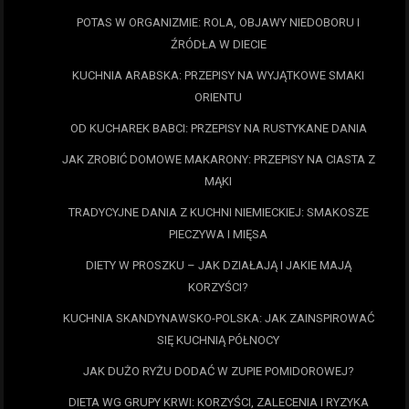
POTAS W ORGANIZMIE: ROLA, OBJAWY NIEDOBORU I
ŹRÓDŁA W DIECIE
KUCHNIA ARABSKA: PRZEPISY NA WYJĄTKOWE SMAKI
ORIENTU
OD KUCHAREK BABCI: PRZEPISY NA RUSTYKANE DANIA
JAK ZROBIĆ DOMOWE MAKARONY: PRZEPISY NA CIASTA Z
MĄKI
TRADYCYJNE DANIA Z KUCHNI NIEMIECKIEJ: SMAKOSZE
PIECZYWA I MIĘSA
DIETY W PROSZKU – JAK DZIAŁAJĄ I JAKIE MAJĄ
KORZYŚCI?
KUCHNIA SKANDYNAWSKO-POLSKA: JAK ZAINSPIROWAĆ
SIĘ KUCHNIĄ PÓŁNOCY
JAK DUŻO RYŻU DODAĆ W ZUPIE POMIDOROWEJ?
DIETA WG GRUPY KRWI: KORZYŚCI, ZALECENIA I RYZYKA