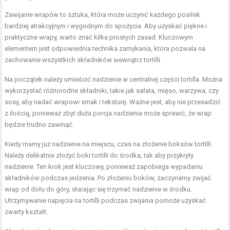
Zawijanie wrapów to sztuka, która może uczynić każdego posiłek
bardziej atrakcyjnym i wygodnym do spożycia. Aby uzyskać piękne i
praktyczne wrapy, warto znać kilka prostych zasad. Kluczowym
elementem jest odpowiednia technika zamykania, która pozwala na
zachowanie wszystkich składników wewnątrz tortilli.
Na początek należy umieścić nadzienie w centralnej części tortilla. Można
wykorzystać różnorodne składniki, takie jak sałata, mięso, warzywa, czy
sosy, aby nadać wrapowi smak i teksturę. Ważne jest, aby nie przesadzić
z ilością, ponieważ zbyt duża porcja nadzienia może sprawić, że wrap
będzie trudno zawinąć.
Kiedy mamy już nadzienie na miejscu, czas na złożenie boksów tortilli.
Należy delikatnie złożyć boki tortilli do środka, tak aby przykryły
nadzienie. Ten krok jest kluczowy, ponieważ zapobiega wypadaniu
składników podczas jedzenia. Po złożeniu boków, zaczynamy zwijać
wrap od dołu do góry, starając się trzymać nadzienie w środku.
Utrzymywanie napięcia na tortilli podczas zwijania pomoże uzyskać
zwarty kształt.