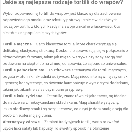
Jakie są najlepsze rodzaje tortilli do wrapów?
Wybór odpowiedniej tortilli do wrapów jest kluczowy dla zachowania
odpowiedniego smaku oraz tekstury potrawy. Istnieje wiele różnych
rodzajów tortilli, z których każdy ma swoje unikalne właściwości. Oto
niektóre z najpopularniejszych typów:
Tortille mączne
– Są to klasyczne tortille, które charakteryzują się
delikatną, elastyczną strukturą. Doskonale sprawdzają się w połączeniu z
różnorodnymi farszami, takim jak mięso, warzywa czy sosy. Mogą być
podawane na ciepło lub na zimno, co sprawia, że są bardzo uniwersalne.
Tortille pełnoziarniste
– To zdrowsza alternatywa dla tortilli mącznych,
bogata w błonnik i składniki odżywcze. Mają nieco intensywniejszy smak
i gęstszą konsystencję, co świetnie harmonizuje z wyrazistymi dodatkami,
takimi jak pikantne salsa czy mocne przyprawy.
Tortille kukurydziane
– Te tortille, znane również jako tacos, są idealne
do nadzienia z meksykańskimi składnikami. Mają charakterystyczny,
lekko słodkawy smak i są bezglutenowe, co czyni je doskonałą opcją dla
osób z nietolerancją glutenu.
Alternatywy zdrowe
– Zamiast tradycyjnych tortilli, warto rozważyć
użycie liści sałaty lub kapusty. To świetny sposób na obniżenie