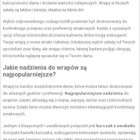
kaloryczności dania i dodanie wartości odżywczych. Wrapy w liściach
sałaty są lekkie i świeże, idealne na letnie dni.
Wybór odpowiedniego rodzaju tortilli powinien być dostosowany do
konkretnego przepisu oraz preferencji smakowych. Każda z opisanych
opcji oferuje różnorodne doznania kulinarne, które mogą wzbogacić
Twoje wrapy o nowe smaki i tekstury. Ostateczny wybór zależy od Twoich
upodobań oraz diety, ale znając różnice, łatwiej będzie podjąć decyzję,
która tortilla najlepiej sprawdzi się w Twoim daniu.
Jakie nadzienia do wrapów są
najpopularniejsze?
Wrapy to bardzo wszechstronne danie, które można łatwo dostosować
do własnych gustów i preferencji.
Najpopularniejsze nadzienia
do
wrapów często składają się z mięsa, warzyw, serów oraz różnorodnych
sosów. Dzięki temu można stworzyć mnóstwo interesujących kombinacji
smakowych.
Jednym z klasycznych i uwielbianych połączeń jest
kurczak z awokado
.
Soczyste kawałki kurczaka, wzbogacone kremowym avokado, sprawiają,
że wrap jest zarówno sycący, jak i lekki. Inną sprawdzoną propozycją są