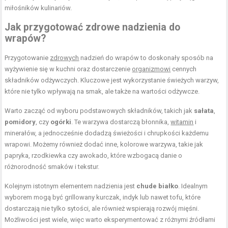
miłośników kulinariów.
Jak przygotować zdrowe nadzienia do
wrapów?
Przygotowanie
zdrowych
nadzień do wrapów to doskonały sposób na
wyżywienie się w kuchni oraz dostarczenie
organizmowi
cennych
składników odżywczych. Kluczowe jest wykorzystanie świeżych warzyw,
które nie tylko wpływają na smak, ale także na wartości odżywcze.
Warto zacząć od wyboru podstawowych składników, takich jak
sałata
,
pomidory
, czy
ogórki
. Te warzywa dostarczą błonnika,
witamin
i
minerałów, a jednocześnie dodadzą świeżości i chrupkości każdemu
wrapowi. Możemy również dodać inne, kolorowe warzywa, takie jak
papryka, rzodkiewka czy awokado, które wzbogacą danie o
różnorodność smaków i tekstur.
Kolejnym istotnym elementem nadzienia jest
chude białko
. Idealnym
wyborem mogą być grillowany kurczak, indyk lub nawet tofu, które
dostarczają nie tylko sytości, ale również wspierają rozwój mięśni.
Możliwości jest wiele, więc warto eksperymentować z różnymi źródłami