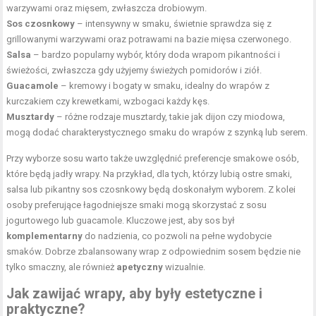
warzywami oraz mięsem, zwłaszcza drobiowym.
Sos czosnkowy
– intensywny w smaku, świetnie sprawdza się z
grillowanymi warzywami oraz potrawami na bazie mięsa czerwonego.
Salsa
– bardzo popularny wybór, który doda wrapom pikantności i
świeżości, zwłaszcza gdy użyjemy świeżych pomidorów i ziół.
Guacamole
– kremowy i bogaty w smaku, idealny do wrapów z
kurczakiem czy krewetkami, wzbogaci każdy kęs.
Musztardy
– różne rodzaje musztardy, takie jak dijon czy miodowa,
mogą dodać charakterystycznego smaku do wrapów z szynką lub serem.
Przy wyborze sosu warto także uwzględnić preferencje smakowe osób,
które będą jadły wrapy. Na przykład, dla tych, którzy lubią ostre smaki,
salsa lub pikantny sos czosnkowy będą doskonałym wyborem. Z kolei
osoby preferujące łagodniejsze smaki mogą skorzystać z sosu
jogurtowego lub guacamole. Kluczowe jest, aby sos był
komplementarny
do nadzienia, co pozwoli na pełne wydobycie
smaków. Dobrze zbalansowany wrap z odpowiednim sosem będzie nie
tylko smaczny, ale również
apetyczny
wizualnie.
Jak zawijać wrapy, aby były estetyczne i
praktyczne?