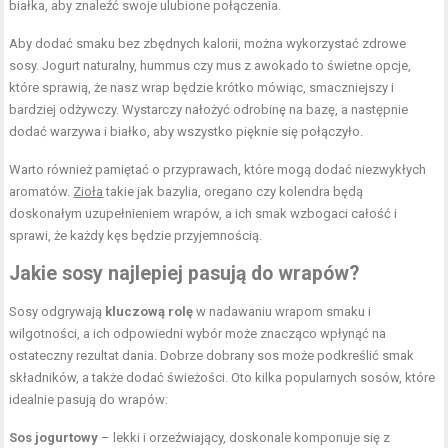
białka, aby znaleźć swoje ulubione połączenia.
Aby dodać smaku bez zbędnych kalorii, można wykorzystać zdrowe
sosy. Jogurt naturalny, hummus czy mus z awokado to świetne opcje,
które sprawią, że nasz wrap będzie krótko mówiąc, smaczniejszy i
bardziej odżywczy. Wystarczy nałożyć odrobinę na bazę, a następnie
dodać warzywa i białko, aby wszystko pięknie się połączyło.
Warto również pamiętać o przyprawach, które mogą dodać niezwykłych
aromatów.
Zioła
takie jak bazylia, oregano czy kolendra będą
doskonałym uzupełnieniem wrapów, a ich smak wzbogaci całość i
sprawi, że każdy kęs będzie przyjemnością.
Jakie sosy najlepiej pasują do wrapów?
Sosy odgrywają
kluczową rolę
w nadawaniu wrapom smaku i
wilgotności, a ich odpowiedni wybór może znacząco wpłynąć na
ostateczny rezultat dania. Dobrze dobrany sos może podkreślić smak
składników, a także dodać świeżości. Oto kilka popularnych sosów, które
idealnie pasują do wrapów:
Sos jogurtowy
– lekki i orzeźwiający, doskonale komponuje się z