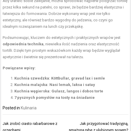
Aby ułatwić sobie zawijanie, można spróbować najpierw podgrzać tortillę
przez kilka sekund na patelni, co sprawi, że będzie bardziej elastyczna i
łatwiejsza do formowania. Dobrze wykonany wrap jest nie tylko
estetyczny, ale również bardzo wygodny do jedzenia, co czyni go
idealnym rozwiązaniem na lunch czy przekąskę.
Podsumowując, kluczem do estetycznych i praktycznych wrapów jest
odpowiednia technika
, niewielka ilość nadzienia oraz elastyczność
tortilli. Dzięki tym prostym wskazówkom każdy wrap będzie wyglądał
apetycznie i świetnie się prezentował na talerzu.
Powiązane wpisy:
Kuchnia szwedzka: Köttbullar, gravad lax i semle
Kuchnia malajska: Nasi lemak, laksa i satay
Kuchnia węgierska: Gulasz, langos i dobos torte
7 pysznych pomysłów na tosty na śniadanie
Posted in
Kulinaria
Nawigacja
Jak zrobić ciasto rabarbarowe z
Jak przygotować tradycyjną,
wpisu
orzechami
smażoną rybę z ulubionym sosem?