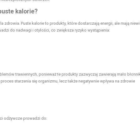
puste kalorie?
zdrowia. Puste kalorie to produkty, które dostarczają energii, ale mają niewi
dzi do nadwagi i otyłości, co zwiększa ryzyko wystąpienia:
roblemów trawiennych, ponieważ te produkty zazwyczaj zawierają mało błonni
 proces starzenia się organizmu, lecz także negatywnie wpływa na zdrowie
ści odżywcze prowadzi do: