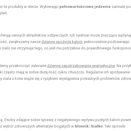
ć te produkty w diecie. Wybierając
pełnowartościowe jedzenie
zamiast pu
zień.
nie oferują cennych składników odżywczych. Ich nadmiar może znacząco wpłyną
wność, zwiększamy nasze
dzienne spożycie kalorii
, jednocześnie pozbawiając
e ciało nie otrzymuje tego, co jest mu potrzebne do prawidłowego funkcjono
ożemy przekroczyć zalecane
dzienne zapotrzebowanie energetyczne
. Na przy
 często mają w sobie dużą ilość cukru i tłuszczu. Regularne ich spożywanie 
y ciała z kolei wiąże się z ryzykiem wystąpienia poważnych problemów zdro
. Osoby zdające sobie sprawę z negatywnego wpływu pustych kalorii powi
zez wybór zdrowszych alternatyw bogatych w
błonnik
i
białko
. Taki sposób