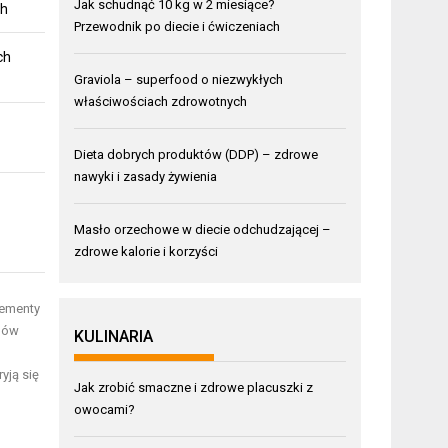
Jak schudnąć 10 kg w 2 miesiące?
ch
Przewodnik po diecie i ćwiczeniach
ch
Graviola – superfood o niezwykłych
właściwościach zdrowotnych
Dieta dobrych produktów (DDP) – zdrowe
nawyki i zasady żywienia
Masło orzechowe w diecie odchudzającej –
zdrowe kalorie i korzyści
lementy
emów
KULINARIA
yją się
Jak zrobić smaczne i zdrowe placuszki z
owocami?