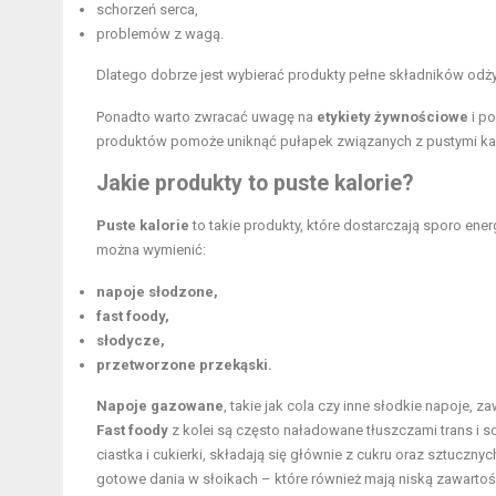
schorzeń serca,
problemów z wagą.
Dlatego dobrze jest wybierać produkty pełne składników od
Ponadto warto zwracać uwagę na
etykiety żywnościowe
i p
produktów pomoże uniknąć pułapek związanych z pustymi kalo
Jakie produkty to puste kalorie?
Puste kalorie
to takie produkty, które dostarczają sporo ener
można wymienić:
napoje słodzone,
fast foody,
słodycze,
przetworzone przekąski.
Napoje gazowane
, takie jak cola czy inne słodkie napoje, z
Fast foody
z kolei są często naładowane tłuszczami trans i so
ciastka i cukierki, składają się głównie z cukru oraz sztu
gotowe dania w słoikach – które również mają niską zawart