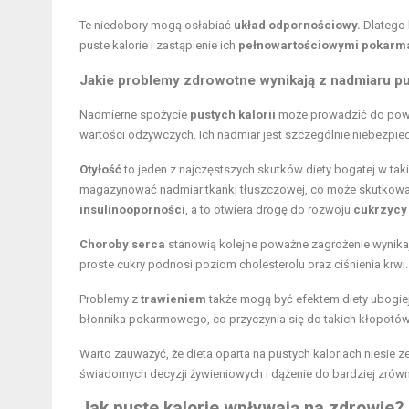
Te niedobory mogą osłabiać
układ odpornościowy.
Dlatego 
puste kalorie i zastąpienie ich
pełnowartościowymi pokarm
Jakie problemy zdrowotne wynikają z nadmiaru pu
Nadmierne spożycie
pustych kalorii
może prowadzić do poważ
wartości odżywczych. Ich nadmiar jest szczególnie niebezp
Otyłość
to jeden z najczęstszych skutków diety bogatej w tak
magazynować nadmiar tkanki tłuszczowej, co może skutkow
insulinooporności
, a to otwiera drogę do rozwoju
cukrzycy 
Choroby serca
stanowią kolejne poważne zagrożenie wynikają
proste cukry podnosi poziom cholesterolu oraz ciśnienia krw
Problemy z
trawieniem
także mogą być efektem diety ubogie
błonnika pokarmowego, co przyczynia się do takich kłopotów j
Warto zauważyć, że dieta oparta na pustych kaloriach niesie
świadomych decyzji żywieniowych i dążenie do bardziej zr
Jak puste kalorie wpływają na zdrowie?