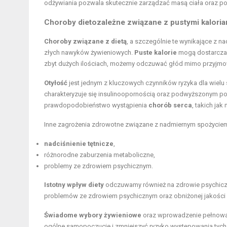
odżywiania pozwala skutecznie zarządzać masą ciała oraz po
Choroby dietozależne związane z pustymi kaloria
Choroby związane z dietą
, a szczególnie te wynikające z n
złych nawyków żywieniowych.
Puste kalorie
mogą dostarczać 
zbyt dużych ilościach, możemy odczuwać głód mimo przyjmow
Otyłość
jest jednym z kluczowych czynników ryzyka dla wiel
charakteryzuje się insulinoopornością oraz podwyższonym po
prawdopodobieństwo wystąpienia
chorób serca
, takich ja
Inne zagrożenia zdrowotne związane z nadmiernym spożyciem 
nadciśnienie tętnicze
,
różnorodne zaburzenia metaboliczne,
problemy ze zdrowiem psychicznym.
Istotny wpływ diety
odczuwamy również na zdrowie psychiczn
problemów ze zdrowiem psychicznym oraz obniżonej jakości 
Świadome wybory żywieniowe
oraz wprowadzenie pełnowa
ogólne samopoczucie i zmniejszyć ryzyko występowania tych