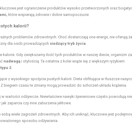
kluczowe jest ograniczenie produktów wysoko przetworzonych oraz bogaty
ami,
które wspierają zdrowie i dobre samopoczucie.
stych kalorii?
nych problemów zdrowotnych. Choć dostarczają one energii, nie oferują ż
ieczny dla osób prowadzących
siedzący tryb życia
.
ie kalorie. Gdy zwiększamy ilość tych produktów w naszej diecie, organizm z
ać
nadwagą
i otyłością. Ta ostatnia z kolei wiąże się z większym ryzykiem
typu 2
.
ce z wysokiego spożycia pustych kalorii. Dieta obfitująca w tłuszcze nasyco
i. Z biegiem czasu te zmiany mogą prowadzić do schorzeń układu krążenia.
j w wartości odżywcze. Niewłaściwe nawyki żywieniowe często powodują ni
ak zaparcia czy inne zaburzenia jelitowe.
 ze sobą wiele zagrożeń zdrowotnych. Aby ich uniknąć, kluczowe jest podejmo
ównoważonego sposobu odżywiania.