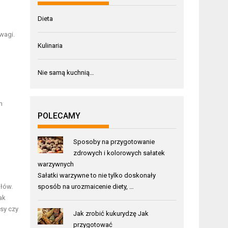
Dieta
wagi.
Kulinaria
h
Nie samą kuchnią…
h
POLECAMY
Sposoby na przygotowanie
zdrowych i kolorowych sałatek
warzywnych
Sałatki warzywne to nie tylko doskonały
ałów.
sposób na urozmaicenie diety, …
jak
sy czy
Jak zrobić kukurydzę Jak
przygotować