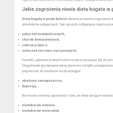
Jakie zagrożenia niesie dieta bogata w 
Dieta bogata w puste kalorie
stwarza poważne zagrożenia dla 
składników odżywczych. Taki sposób odżywiania często prowa
zaburzeń metabolicznych,
chorób dietozależnych,
cukrzycy typu 2,
schorzeń sercowo-naczyniowych.
Ponadto, jedzenie pustych kalorii może przyczyniać się do p
Długotrwałe spożywanie takiej żywności nie tylko przyspiesza
psychiczne. W rezultacie może wystąpić:
obniżone samopoczucie,
depresja.
Nie można również zapomnieć o tym, że dieta uboga w warto
niedoborów witamin,
niedoborów minerałów.