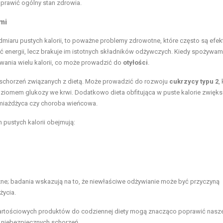
prawić ogólny stan zdrowia.
mi
admiaru pustych kalorii, to poważne problemy zdrowotne, które często są efe
energii, lecz brakuje im istotnych składników odżywczych. Kiedy spożywam
ania wielu kalorii, co może prowadzić do
otyłości
.
u schorzeń związanych z dietą. Może prowadzić do rozwoju
cukrzycy typu 2
,
ziomem glukozy we krwi. Dodatkowo dieta obfitująca w puste kalorie zwięk
k miażdżyca czy choroba wieńcowa.
pustych kalorii obejmują:
e; badania wskazują na to, że niewłaściwe odżywianie może być przyczyną
życia.
rtościowych produktów do codziennej diety mogą znacząco poprawić nasz
 niebezpiecznych schorzeń.