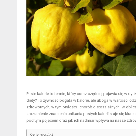
Puste kalorie to termin, który coraz częściej pojawia się w 
diety? To żywność bogata w kalorie, ale uboga w wartości od
zdrowotnych, w tym otyłości i chorób dietozależnych. W oblic
zrozumienie znaczenia unikania pustych kalorii staje się kluczo
pod tym pojęciem oraz jak ich nadmiar wpływa na nasze zdro
Spis treści