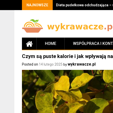
Skip
NAJNOWSZE
Dieta pudełkowa odchudzająca – 
to
content
HOME
WSPÓŁPRACA I KON
Czym są puste kalorie i jak wpływają n
wykrawacze.pl
Posted on
14 lutego 2025
by