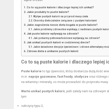
Co to są puste kalorie i dlaczego lepiej ich unikać?
Jakie produkty to puste kalorie?
Wpływ pustych kalorii na przyrost masy ciała
Choroby dietozależne związane z pustymi kaloriami
Jakie zagrożenia niesie dieta bogata w puste kalorie?
Jakie problemy zdrowotne wynikają z nadmiaru pustych kalor
Jak puste kalorie wpływają na zdrowie?
Jak pokarmy pełnowartościowe wpływają na zdrowie?
Jak unikać pustych kalorii w codziennej diecie?
Jakie świadome decyzje żywieniowe i zdrowe alternatywy m
Zdrowa dieta a unikanie pustych kalorii
Co to są puste kalorie i dlaczego lepiej 
Puste kalorie
to typ żywności, który dostarcza dużą ilość ene
m.in.
napoje gazowane
,
fast foody
,
słodycze
oraz różnego 
na witaminy i minerały, co może prowadzić do przyrostu masy c
Warto unikać pustych kalorii
, jeśli zależy nam na zdrowym s
tym:
cukrzycy typu 2,