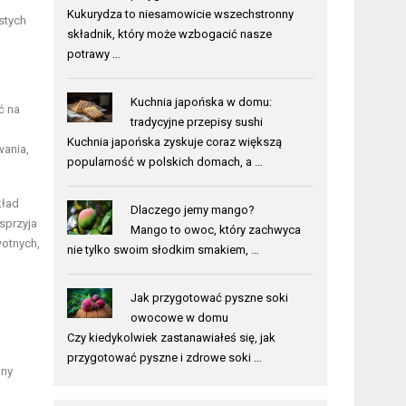
Kukurydza to niesamowicie wszechstronny
stych
składnik, który może wzbogacić nasze
potrawy …
Kuchnia japońska w domu:
ć na
tradycyjne przepisy sushi
Kuchnia japońska zyskuje coraz większą
wania,
popularność w polskich domach, a …
kład
Dlaczego jemy mango?
sprzyja
Mango to owoc, który zachwyca
wotnych,
nie tylko swoim słodkim smakiem, …
Jak przygotować pyszne soki
owocowe w domu
Czy kiedykolwiek zastanawiałeś się, jak
przygotować pyszne i zdrowe soki …
nny