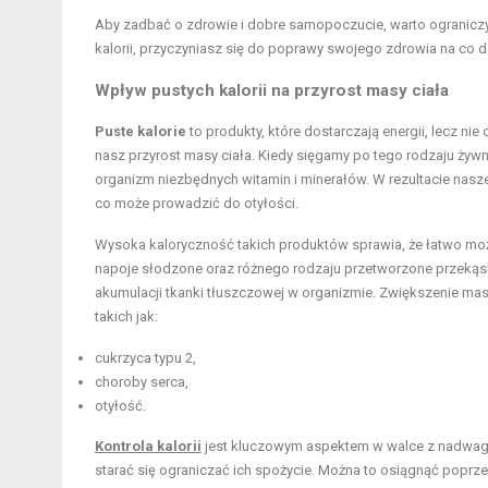
Aby zadbać o zdrowie i dobre samopoczucie, warto ograniczy
kalorii, przyczyniasz się do poprawy swojego zdrowia na co d
Wpływ pustych kalorii na przyrost masy ciała
Puste kalorie
to produkty, które dostarczają energii, lecz 
nasz przyrost masy ciała. Kiedy sięgamy po tego rodzaju ży
organizm niezbędnych witamin i minerałów. W rezultacie nasz
co może prowadzić do otyłości.
Wysoka kaloryczność takich produktów sprawia, że łatwo m
napoje słodzone oraz różnego rodzaju przetworzone przekąski
akumulacji tkanki tłuszczowej w organizmie. Zwiększenie mas
takich jak:
cukrzyca typu 2,
choroby serca,
otyłość.
Kontrola kalorii
jest kluczowym aspektem w walce z nadwagą
starać się ograniczać ich spożycie. Można to osiągnąć popr