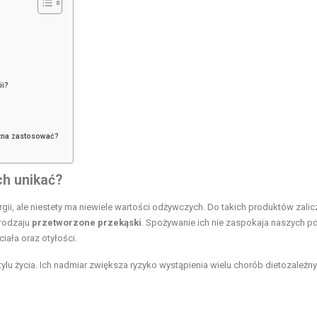
ii?
ożna zastosować?
ich unikać?
rgii, ale niestety ma niewiele wartości odżywczych. Do takich produktów zalic
rodzaju
przetworzone przekąski
. Spożywanie ich nie zaspokaja naszych p
iała oraz otyłości.
tylu życia. Ich nadmiar zwiększa ryzyko wystąpienia wielu chorób dietozależn