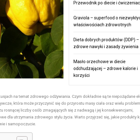
Przewodnik po diecie i ćwiczenia
Graviola – superfood o niezwykły
właściwościach zdrowotnych
Dieta dobrych produktów (DDP) –
zdrowe nawyki i zasady żywienia
Masło orzechowe w diecie
odchudzającej – zdrowe kalorie i
korzyści
dyskusjach na temat zdrowego odżywiania. Czym dokładnie są te niepożądane e
żywcze, która może przyczynić się do przyrostu masy ciała oraz wielu probl
zu rosnącej liczby osób zmagających się z nadwagą i jej konsekwencjami,
we dla utrzymania zdrowego stylu życia. Warto przyjrzeć się, jakie produkty kr
wie i samopoczucie.