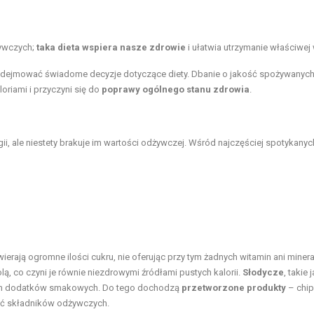
żywczych;
taka dieta wspiera nasze zdrowie
i ułatwia utrzymanie właściwej 
odejmować świadome decyzje dotyczące diety. Dbanie o jakość spożywanyc
riami i przyczyni się do
poprawy ogólnego stanu zdrowia
.
gii, ale niestety brakuje im wartości odżywczej. Wśród najczęściej spotykanyc
awierają ogromne ilości cukru, nie oferując przy tym żadnych witamin ani miner
lą, co czyni je równie niezdrowymi źródłami pustych kalorii.
Słodycze
, takie 
cznych dodatków smakowych. Do tego dochodzą
przetworzone produkty
– chip
ość składników odżywczych.