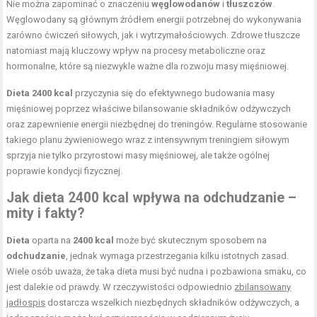
Nie można zapominać o znaczeniu
węglowodanów
i
tłuszczów
.
Węglowodany są głównym źródłem energii potrzebnej do wykonywania
zarówno ćwiczeń siłowych, jak i wytrzymałościowych. Zdrowe tłuszcze
natomiast mają kluczowy wpływ na procesy metaboliczne oraz
hormonalne, które są niezwykle ważne dla rozwoju masy mięśniowej.
Dieta 2400 kcal
przyczynia się do efektywnego budowania masy
mięśniowej poprzez właściwe bilansowanie składników odżywczych
oraz zapewnienie energii niezbędnej do treningów. Regularne stosowanie
takiego planu żywieniowego wraz z intensywnym treningiem siłowym
sprzyja nie tylko przyrostowi masy mięśniowej, ale także ogólnej
poprawie kondycji fizycznej.
Jak dieta 2400 kcal wpływa na odchudzanie –
mity i fakty?
Dieta
oparta na
2400 kcal
może być skutecznym sposobem na
odchudzanie
, jednak wymaga przestrzegania kilku istotnych zasad.
Wiele osób uważa, że taka dieta musi być nudna i pozbawiona smaku, co
jest dalekie od prawdy. W rzeczywistości odpowiednio
zbilansowany
jadłospis
dostarcza wszelkich niezbędnych składników odżywczych, a