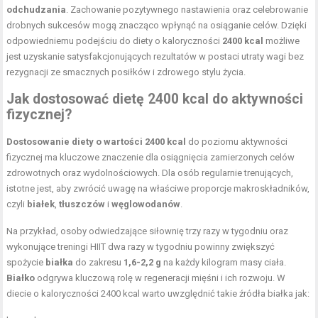
odchudzania
. Zachowanie pozytywnego nastawienia oraz celebrowanie
drobnych sukcesów mogą znacząco wpłynąć na osiąganie celów. Dzięki
odpowiedniemu podejściu do diety o kaloryczności
2400 kcal
możliwe
jest uzyskanie satysfakcjonujących rezultatów w postaci utraty wagi bez
rezygnacji ze smacznych posiłków i zdrowego stylu życia.
Jak dostosować dietę 2400 kcal do aktywności
fizycznej?
Dostosowanie diety o wartości 2400 kcal
do poziomu aktywności
fizycznej ma kluczowe znaczenie dla osiągnięcia zamierzonych celów
zdrowotnych oraz wydolnościowych. Dla osób regularnie trenujących,
istotne jest, aby zwrócić uwagę na właściwe proporcje makroskładników,
czyli
białek
,
tłuszczów
i
węglowodanów
.
Na przykład, osoby odwiedzające siłownię trzy razy w tygodniu oraz
wykonujące treningi HIIT dwa razy w tygodniu powinny zwiększyć
spożycie
białka
do zakresu
1,6-2,2 g
na każdy kilogram masy ciała.
Białko
odgrywa kluczową rolę w regeneracji mięśni i ich rozwoju. W
diecie o kaloryczności 2400 kcal warto uwzględnić takie źródła białka jak: