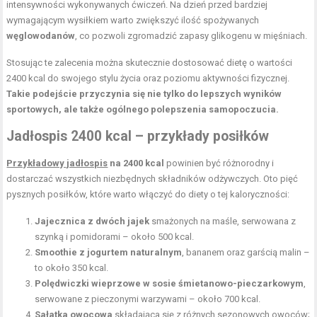
intensywności wykonywanych ćwiczeń. Na dzień przed bardziej
wymagającym wysiłkiem warto zwiększyć ilość spożywanych
węglowodanów
, co pozwoli zgromadzić zapasy glikogenu w mięśniach.
Stosując te zalecenia można skutecznie dostosować dietę o wartości
2400 kcal do swojego stylu życia oraz poziomu aktywności fizycznej.
Takie podejście przyczynia się nie tylko do lepszych wyników
sportowych, ale także ogólnego polepszenia samopoczucia.
Jadłospis 2400 kcal – przykłady posiłków
Przykładowy jadłospis
na 2400 kcal
powinien być różnorodny i
dostarczać wszystkich niezbędnych składników odżywczych. Oto pięć
pysznych posiłków, które warto włączyć do diety o tej kaloryczności:
Jajecznica z dwóch jajek
smażonych na maśle, serwowana z
szynką i pomidorami – około 500 kcal.
Smoothie z jogurtem naturalnym
, bananem oraz garścią malin –
to około 350 kcal.
Polędwiczki wieprzowe w sosie śmietanowo-pieczarkowym
,
serwowane z pieczonymi warzywami – około 700 kcal.
Sałatka owocowa
składająca się z różnych sezonowych owoców;