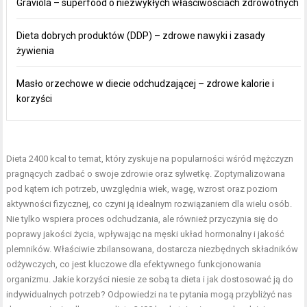
Graviola – superfood o niezwykłych właściwościach zdrowotnych
Dieta dobrych produktów (DDP) – zdrowe nawyki i zasady
żywienia
Masło orzechowe w diecie odchudzającej – zdrowe kalorie i
korzyści
Dieta 2400 kcal to temat, który zyskuje na popularności wśród mężczyzn
pragnących zadbać o swoje zdrowie oraz sylwetkę. Zoptymalizowana
pod kątem ich potrzeb, uwzględnia wiek, wagę, wzrost oraz poziom
aktywności fizycznej, co czyni ją idealnym rozwiązaniem dla wielu osób.
Nie tylko wspiera proces odchudzania, ale również przyczynia się do
poprawy jakości życia, wpływając na męski układ hormonalny i jakość
plemników. Właściwie zbilansowana, dostarcza niezbędnych składników
odżywczych, co jest kluczowe dla efektywnego funkcjonowania
organizmu. Jakie korzyści niesie ze sobą ta dieta i jak dostosować ją do
indywidualnych potrzeb? Odpowiedzi na te pytania mogą przybliżyć nas