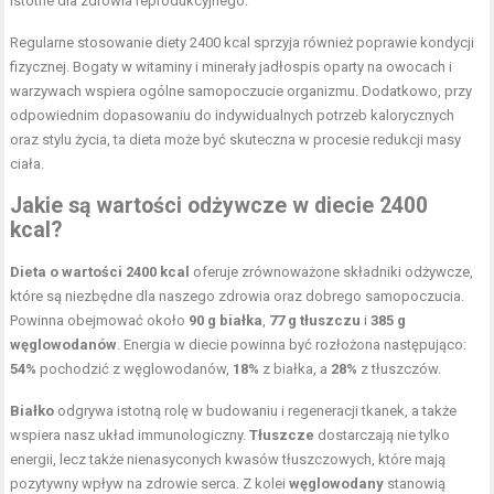
istotne dla zdrowia reprodukcyjnego.
Regularne stosowanie diety 2400 kcal sprzyja również poprawie kondycji
fizycznej. Bogaty w witaminy i minerały jadłospis oparty na owocach i
warzywach wspiera ogólne samopoczucie organizmu. Dodatkowo, przy
odpowiednim dopasowaniu do indywidualnych potrzeb kalorycznych
oraz stylu życia, ta dieta może być skuteczna w procesie redukcji masy
ciała.
Jakie są
wartości odżywcze w diecie
2400
kcal?
Dieta o wartości 2400 kcal
oferuje zrównoważone składniki odżywcze,
które są niezbędne dla naszego zdrowia oraz dobrego samopoczucia.
Powinna obejmować około
90 g białka
,
77 g tłuszczu
i
385 g
węglowodanów
. Energia w diecie powinna być rozłożona następująco:
54%
pochodzić z węglowodanów,
18%
z białka, a
28%
z tłuszczów.
Białko
odgrywa istotną rolę w budowaniu i regeneracji tkanek, a także
wspiera nasz układ immunologiczny.
Tłuszcze
dostarczają nie tylko
energii, lecz także nienasyconych kwasów tłuszczowych, które mają
pozytywny wpływ na zdrowie serca. Z kolei
węglowodany
stanowią