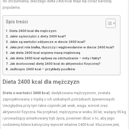
do zrozumienia, dlaczego dieta 2400 kcal staje się coraz bardziej
popularna.
Spis treści
Dieta 2400 kcal dla mężczyzn
Jakie są korzyści z diety 2400 kcal?
Jakie są wartości odżywcze w diecie 2400 kcal?
Jaka jest rola białka, tłuszczy i węglowodanów w diecie 2400 kcal?
Jak dieta 2400 kcal wspiera masę mięśniową
Jak dieta 2400 kcal wpływa na odchudzanie – mity i fakty?
Jak dostosować dietę 2400 kcal do aktywności fizycznej?
Jadłospis 2400 kcal – przykłady posiłków
Dieta 2400 kcal dla mężczyzn
Dieta o wartości 2400 kcal
, dedykowana mężczyznom, została
zaprojektowana z myślą o ich unikalnych potrzebach żywieniowych.
Uwzględnia przy tym takie czynniki jak wiek, waga, wzrost oraz
aktywność fizyczna. Na przykład, mężczyzna w wieku 30 lat, ważący 95 kg
i prowadzący umiarkowany tryb życia, powinien dbać o to, aby jego
codzienny bilans kaloryczny wynosił właśnie 2400 kcal. Kluczowe jest,