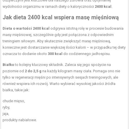
odżywczymi jest kluczowe dla naszego zdrowia oraz optymalnej
wydolności organizmu w ramach diety o kaloryczności
2400 kcal
.
Jak dieta 2400 kcal wspiera masę mięśniową
Dieta o wartości 2400 kcal
odgrywa istotną rolę w procesie budowania
masy mięśniowej, szczególnie gdy jest połączona z odpowiednim
treningiem siłowym. Aby skutecznie zwiększyć masę mięśniową,
konieczne jest dostarczanie większej ilości kalorii – w przypadku tej diety
oznacza to dodanie około
300 kcal
do codziennego jadłospisu.
Białko
to kolejny kluczowy składnik. Zaleca się jego spożycie na
poziomie od
2 do 2,5 g
na każdy kilogram masy ciała. Pomaga ono nie
tylko w regeneracji mięśni po intensywnych sesjach treningowych, ale
również wspiera ich rozwój. Warto wybierać wysokiej jakości źródła
białka, takie jak:
chude mięso,
ryby,
jaja,
produkty nabiałowe.