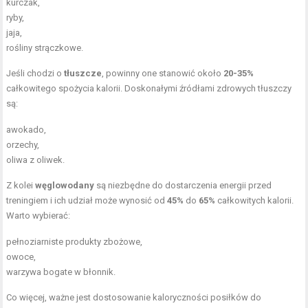
kurczak,
ryby,
jaja,
rośliny strączkowe.
Jeśli chodzi o
tłuszcze
, powinny one stanowić około
20-35%
całkowitego spożycia kalorii. Doskonałymi źródłami zdrowych tłuszczy
są:
awokado,
orzechy,
oliwa z oliwek.
Z kolei
węglowodany
są niezbędne do dostarczenia energii przed
treningiem i ich udział może wynosić od
45%
do
65%
całkowitych kalorii.
Warto wybierać:
pełnoziarniste produkty zbożowe,
owoce,
warzywa bogate w błonnik.
Co więcej, ważne jest dostosowanie kaloryczności posiłków do