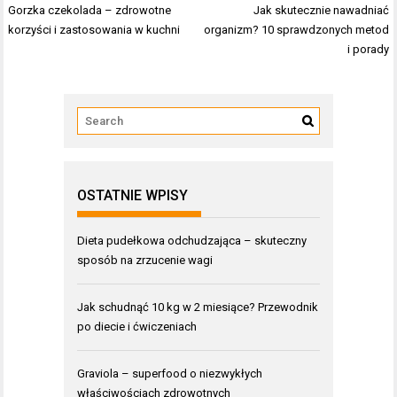
Nawigacja
Gorzka czekolada – zdrowotne
Jak skutecznie nawadniać
wpisu
korzyści i zastosowania w kuchni
organizm? 10 sprawdzonych metod
i porady
OSTATNIE WPISY
Dieta pudełkowa odchudzająca – skuteczny
sposób na zrzucenie wagi
Jak schudnąć 10 kg w 2 miesiące? Przewodnik
po diecie i ćwiczeniach
Graviola – superfood o niezwykłych
właściwościach zdrowotnych