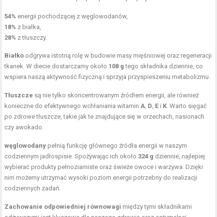
54%
energii pochodzącej z węglowodanów,
18%
z białka,
28%
z tłuszczy.
Białko
odgrywa istotną rolę w budowie masy mięśniowej oraz regeneracji
tkanek. W diecie dostarczamy około
108 g
tego składnika dziennie, co
wspiera naszą aktywność fizyczną i sprzyja przyspieszeniu metabolizmu.
Tłuszcze
są nie tylko skoncentrowanym źródłem energii, ale również
konieczne do efektywnego wchłaniania witamin
A
,
D
,
E
i
K
. Warto sięgać
po zdrowe tłuszcze, takie jak te znajdujące się w orzechach, nasionach
czy awokado.
węglowodany
pełnią funkcję głównego źródła energii w naszym
codziennym jadłospisie. Spożywając ich około
324 g
dziennie, najlepiej
wybierać produkty pełnoziarniste oraz świeże owoce i warzywa. Dzięki
nim możemy utrzymać wysoki poziom energii potrzebny do realizacji
codziennych zadań.
Zachowanie odpowiedniej równowagi
między tymi składnikami