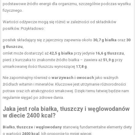
podstawowe źródło energii dla organizmu, szczególnie podczas wysiłku
fizycznego.
Wartości odżywcze mogą się różnić w zależności od składników
posiłków. Przykładowo:
posiłek składający się z jajecznicy zapewnia około
30,7 g białka
oraz
30
g tłuszczu
,
omlet może dostarczyć aż
42,5 g białka
przy jedynie
16,6 g tłuszczu
,
pierś z kurczaka to znakomite źródło białka – zawiera aż
51,9 g
przy
umiarkowanej ilości tłuszczu wynoszącej
17,8 g
.
Nie zapominajmy również o
warzywach i owocach
jako ważnych
źródłach witamin i minerałów. Kluczowe jest utrzymanie różnorodności
potraw oraz ich atrakcyjności smakowej. Dzięki temu łatwiej będzie nam
regularnie sięgać po zdrowe dania.
Jaka jest rola białka, tłuszczy i węglowodanów
w diecie 2400 kcal?
Białko
,
tłuszcze
i
węglowodany
stanowią fundamentalne elementy diety
o wartości
2400 kcal
. Ich proporcje to mniej więcej: