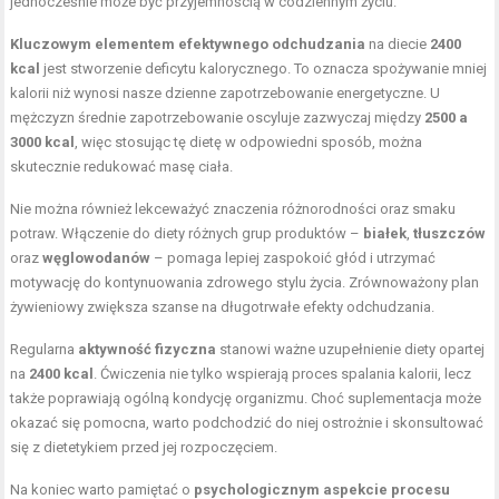
jednocześnie może być przyjemnością w codziennym życiu.
Kluczowym elementem efektywnego odchudzania
na diecie
2400
kcal
jest stworzenie deficytu kalorycznego. To oznacza spożywanie mniej
kalorii niż wynosi nasze dzienne zapotrzebowanie energetyczne. U
mężczyzn średnie zapotrzebowanie oscyluje zazwyczaj między
2500 a
3000 kcal
, więc stosując tę dietę w odpowiedni sposób, można
skutecznie redukować masę ciała.
Nie można również lekceważyć znaczenia różnorodności oraz smaku
potraw. Włączenie do diety różnych grup produktów –
białek
,
tłuszczów
oraz
węglowodanów
– pomaga lepiej zaspokoić głód i utrzymać
motywację do kontynuowania zdrowego stylu życia. Zrównoważony plan
żywieniowy zwiększa szanse na długotrwałe efekty odchudzania.
Regularna
aktywność fizyczna
stanowi ważne uzupełnienie diety opartej
na
2400 kcal
. Ćwiczenia nie tylko wspierają proces spalania kalorii, lecz
także poprawiają ogólną kondycję organizmu. Choć suplementacja może
okazać się pomocna, warto podchodzić do niej ostrożnie i skonsultować
się z dietetykiem przed jej rozpoczęciem.
Na koniec warto pamiętać o
psychologicznym aspekcie procesu