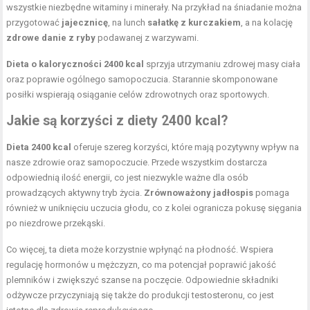
wszystkie niezbędne witaminy i minerały. Na przykład na śniadanie można
przygotować
jajecznicę
, na lunch
sałatkę z kurczakiem
, a na kolację
zdrowe danie z ryby
podawanej z warzywami.
Dieta o kaloryczności 2400 kcal
sprzyja utrzymaniu zdrowej masy ciała
oraz poprawie ogólnego samopoczucia. Starannie skomponowane
posiłki wspierają osiąganie celów zdrowotnych oraz sportowych.
Jakie są korzyści z diety 2400 kcal?
Dieta 2400 kcal
oferuje szereg korzyści, które mają pozytywny wpływ na
nasze zdrowie oraz samopoczucie. Przede wszystkim dostarcza
odpowiednią ilość energii, co jest niezwykle ważne dla osób
prowadzących aktywny tryb życia.
Zrównoważony jadłospis
pomaga
również w uniknięciu uczucia głodu, co z kolei ogranicza pokusę sięgania
po niezdrowe przekąski.
Co więcej, ta dieta może korzystnie wpłynąć na płodność. Wspiera
regulację hormonów u mężczyzn, co ma potencjał poprawić jakość
plemników i zwiększyć szanse na poczęcie. Odpowiednie składniki
odżywcze przyczyniają się także do produkcji testosteronu, co jest