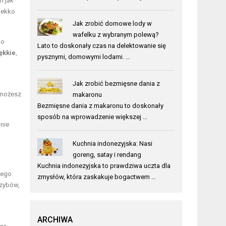
h jak
 lekko
Jak zrobić domowe lody w
wafelku z wybranym polewą?
go
Lato to doskonały czas na delektowanie się
ękkie
,
pysznymi, domowymi lodami. …
Jak zrobić bezmięsne dania z
 możesz
makaronu
Bezmięsne dania z makaronu to doskonały
sposób na wprowadzenie większej …
nie
Kuchnia indonezyjska: Nasi
goreng, satay i rendang
Kuchnia indonezyjska to prawdziwa uczta dla
wego
zmysłów, która zaskakuje bogactwem …
rzybów,
ARCHIWA