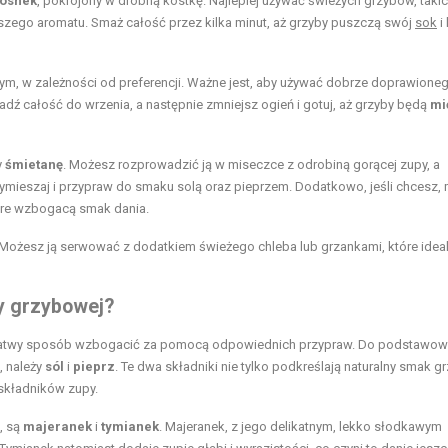
osnek
, pokrojony w drobną kostkę. Najlepiej używać świeżych grzybów, takic
bszego aromatu. Smaż całość przez kilka minut, aż grzyby puszczą swój
sok
i
ym, w zależności od preferencji. Ważne jest, aby używać dobrze doprawione
dź całość do wrzenia, a następnie zmniejsz ogień i gotuj, aż grzyby będą
mi
y
śmietanę
. Możesz rozprowadzić ją w miseczce z odrobiną gorącej zupy, a
wymieszaj i przypraw do smaku solą oraz pieprzem. Dodatkowo, jeśli chcesz,
które wzbogacą smak dania.
 Możesz ją serwować z dodatkiem świeżego chleba lub grzankami, które ideal
py grzybowej?
 w łatwy sposób wzbogacić za pomocą odpowiednich przypraw. Do podstawo
, należy
sól
i
pieprz
. Te dwa składniki nie tylko podkreślają naturalny smak g
składników zupy.
, są
majeranek
i
tymianek
. Majeranek, z jego delikatnym, lekko słodkawym