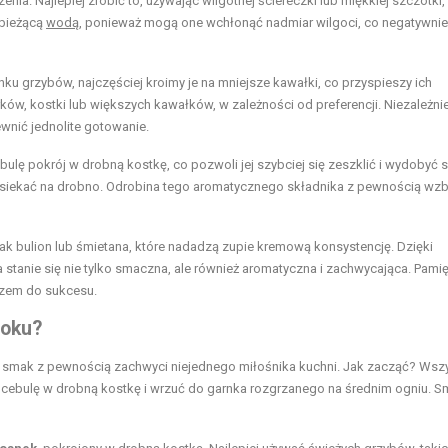
ia. Najlepiej zrobić to, używając wilgotnej ściereczki lub miękkiej szczotki,
 bieżącą
wodą
, ponieważ mogą one wchłonąć nadmiar wilgoci, co negatywnie
unku grzybów, najczęściej kroimy je na mniejsze kawałki, co przyspieszy ich
rków, kostki lub większych kawałków, w zależności od preferencji. Niezależni
wnić jednolite gotowanie.
ebulę pokrój w drobną kostkę, co pozwoli jej szybciej się zeszklić i wydobyć 
posiekać na drobno. Odrobina tego aromatycznego składnika z pewnością wz
jak bulion lub śmietana, które nadadzą zupie kremową konsystencję. Dzięki
anie się nie tylko smaczna, ale również aromatyczna i zachwycająca. Pamięt
czem do sukcesu.
roku?
ej smak z pewnością zachwyci niejednego miłośnika kuchni. Jak zacząć? Wsz
j cebulę w drobną kostkę i wrzuć do garnka rozgrzanego na średnim ogniu. S