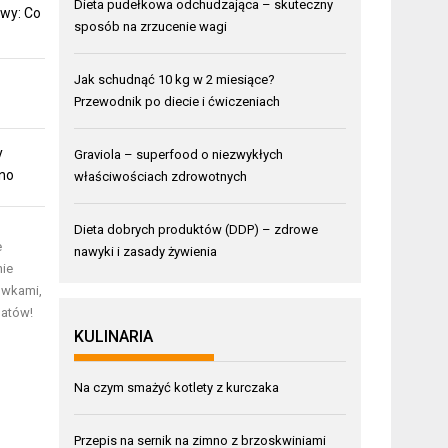
Dieta pudełkowa odchudzająca – skuteczny
wy: Co
sposób na zrzucenie wagi
Jak schudnąć 10 kg w 2 miesiące?
Przewodnik po diecie i ćwiczeniach
y
Graviola – superfood o niezwykłych
mno
właściwościach zdrowotnych
Dieta dobrych produktów (DDP) – zdrowe
e
nawyki i zasady żywienia
nie
ówkami,
matów!
KULINARIA
Na czym smażyć kotlety z kurczaka
Przepis na sernik na zimno z brzoskwiniami