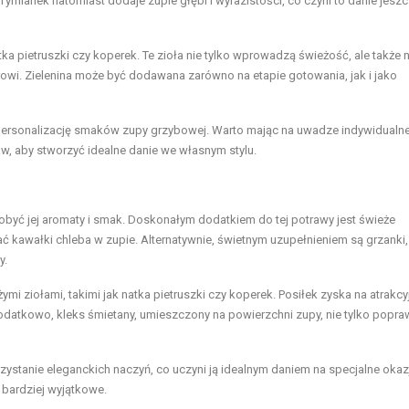
mianek natomiast dodaje zupie głębi i wyrazistości, co czyni to danie jesz
natka pietruszki czy koperek. Te zioła nie tylko wprowadzą świeżość, ale także
owi. Zielenina może być dodawana zarówno na etapie gotowania, jak i jako
ersonalizację smaków zupy grzybowej. Warto mając na uwadze indywidualn
w, aby stworzyć idealne danie we własnym stylu.
być jej aromaty i smak. Doskonałym dodatkiem do tej potrawy jest świeże
 kawałki chleba w zupie. Alternatywnie, świetnym uzupełnieniem są grzanki,
y.
 ziołami, takimi jak natka pietruszki czy koperek. Posiłek zyska na atrakcy
odatkowo, kleks śmietany, umieszczony na powierzchni zupy, nie tylko popra
tanie eleganckich naczyń, co uczyni ją idealnym daniem na specjalne okazj
 bardziej wyjątkowe.