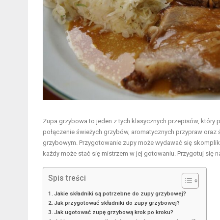
Zupa grzybowa to jeden z tych klasycznych przepisów, któr
połączenie świeżych grzybów, aromatycznych przypraw oraz ś
grzybowym. Przygotowanie zupy może wydawać się skomplik
każdy może stać się mistrzem w jej gotowaniu. Przygotuj się 
Spis treści
Jakie składniki są potrzebne do zupy grzybowej?
Jak przygotować składniki do zupy grzybowej?
Jak ugotować zupę grzybową krok po kroku?