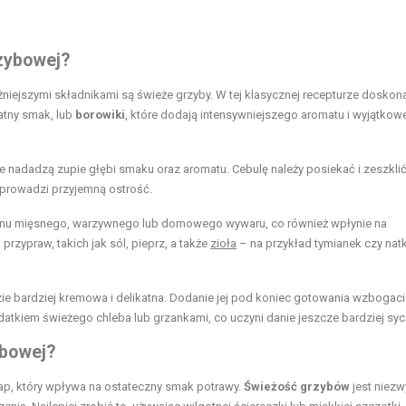
rzybowej?
żniejszymi składnikami są świeże grzyby. W tej klasycznej recepturze doskon
katny smak, lub
borowiki
, które dodają intensywniejszego aromatu i wyjątko
e nadadzą zupie głębi smaku oraz aromatu. Cebulę należy posiekać i zeszklić
prowadzi przyjemną ostrość.
ionu mięsnego, warzywnego lub domowego wywaru, co również wpłynie na
przypraw, takich jak sól, pieprz, a także
zioła
– na przykład tymianek czy nat
dzie bardziej kremowa i delikatna. Dodanie jej pod koniec gotowania wzbogaci
atkiem świeżego chleba lub grzankami, co uczyni danie jeszcze bardziej sy
ybowej?
ap, który wpływa na ostateczny smak potrawy.
Świeżość grzybów
jest niezw