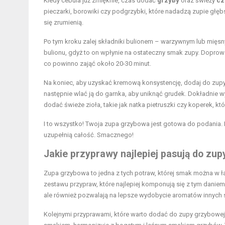
Kiedy cebula już zmięknie, czas dodać
grzyby
oraz świeży
cz
pieczarki, borowiki czy podgrzybki, które nadadzą zupie głę
się zrumienią.
Po tym kroku zalej składniki bulionem – warzywnym lub mięsn
bulionu, gdyż to on wpłynie na ostateczny smak zupy. Doprowa
co powinno zająć około 20-30 minut.
Na koniec, aby uzyskać kremową konsystencję, dodaj do zup
następnie wlać ją do garnka, aby uniknąć grudek. Dokładnie 
dodać świeże zioła, takie jak natka pietruszki czy koperek, 
I to wszystko! Twoja zupa grzybowa jest gotowa do podania.
uzupełnią całość. Smacznego!
Jakie przyprawy najlepiej pasują do zu
Zupa grzybowa to jedna z tych potraw, której smak można
zestawu przypraw, które najlepiej komponują się z tym daniem
ale również pozwalają na lepsze wydobycie aromatów innych 
Kolejnymi przyprawami, które warto dodać do zupy grzybowej