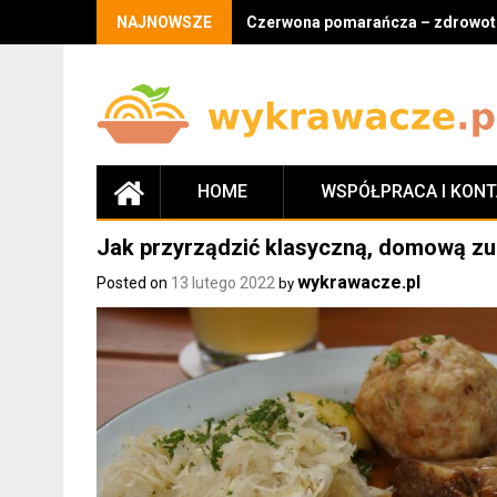
Skip
NAJNOWSZE
Czerwona pomarańcza – zdrowotne
to
content
HOME
WSPÓŁPRACA I KON
Jak przyrządzić klasyczną, domową z
wykrawacze.pl
Posted on
13 lutego 2022
by