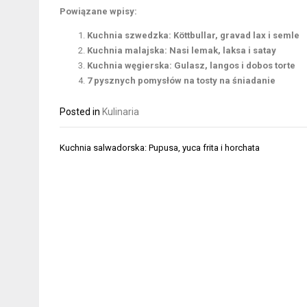
Powiązane wpisy:
Kuchnia szwedzka: Köttbullar, gravad lax i semle
Kuchnia malajska: Nasi lemak, laksa i satay
Kuchnia węgierska: Gulasz, langos i dobos torte
7 pysznych pomysłów na tosty na śniadanie
Posted in
Kulinaria
Nawigacja
Kuchnia salwadorska: Pupusa, yuca frita i horchata
wpisu