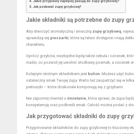
Jakie przyprawy najlepiej pasują do zupy grzybowej?
Jak podawać zupę grzybową?
Jakie składniki są potrzebne do zupy g
Aby stworzyć aromatyczną i smaczną
zupę grzybową
, najwa
sprawdzą się
pieczarki
, które są łatwo dostępne i mają deli
charakteru.
Oprócz grzybów, niezbędne będą także cebula i czosnek, któr
maśle, co pozwoli jej uwolnić słodkawy posmak, a czosnek w
Kolejnym istotnym składnikiem jest
bulion
. Możesz użyć bul
ostateczny smak Twojej zupy. Warto też zaopatrzyć się w kilka 
pietruszki – które doskonale komponują się z grzybami.
Nie zapomnij również o
śmietanie
, która sprawi, że zupa bę
konsystencję oraz podkreśli smak. Całość można podać z dod
Jak przygotować składniki do zupy grz
Przygotowanie składników do zupy grzybowej to kluczowy et