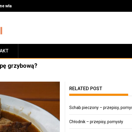
 właściwości i zastosowanie w diecie
TAKT
upę grzybową?
RELATED POST
Schab pieczony – przepisy, pomy
Chłodnik – przepisy, pomysły