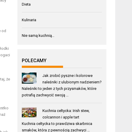
 aby
Dieta
Kulinaria
e od
Nie samą kuchnią…
słodki
bogaci
POLECAMY
Jak zrobić pyszne i kolorowe
aj, że
naleśniki z ulubionym nadzieniem?
Naleśniki to jeden z tych przysmaków, które
potrafią zachwycić swoją …
ystko
Kuchnia celtycka: Irish stew,
maż
colcannon i apple tart
Kuchnia celtycka to prawdziwa skarbnica
smaków, która z pewnością zachwyci …