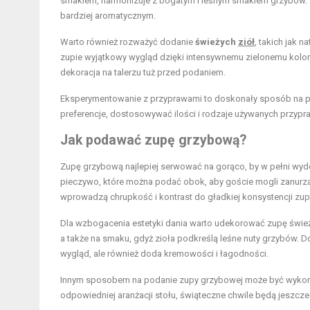
smakiem, harmonizuje z bogatym i leśnym smakiem grzybów. Ty
bardziej aromatycznym.
Warto również rozważyć dodanie
świeżych
ziół
, takich jak 
zupie wyjątkowy wygląd dzięki intensywnemu zielonemu kolor
dekoracja na talerzu tuż przed podaniem.
Eksperymentowanie z przyprawami to doskonały sposób na p
preferencje, dostosowywać ilości i rodzaje używanych przypra
Jak podawać zupę grzybową?
Zupę grzybową najlepiej serwować na gorąco, by w pełni wydo
pieczywo, które można podać obok, aby goście mogli zanurzać
wprowadzą chrupkość i kontrast do gładkiej konsystencji zup
Dla wzbogacenia estetyki dania warto udekorować zupę świeżymi
a także na smaku, gdyż zioła podkreślą leśne nuty grzybów. D
wygląd, ale również doda kremowości i łagodności.
Innym sposobem na podanie zupy grzybowej może być wykorzys
odpowiedniej aranżacji stołu, świąteczne chwile będą jeszcze