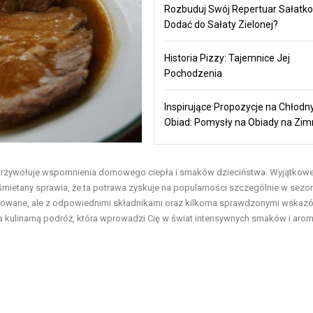
Rozbuduj Swój Repertuar Sałatko
Dodać do Sałaty Zielonej?
Historia Pizzy: Tajemnice Jej
Pochodzenia
Inspirujące Propozycje na Chłodn
Obiad: Pomysły na Obiady na Zi
y przywołuje wspomnienia domowego ciepła i smaków dzieciństwa. Wyjątkow
mietany sprawia, że ta potrawa zyskuje na popularności szczególnie w sezo
owane, ale z odpowiednimi składnikami oraz kilkoma sprawdzonymi wskaz
na kulinarną podróż, która wprowadzi Cię w świat intensywnych smaków i aro