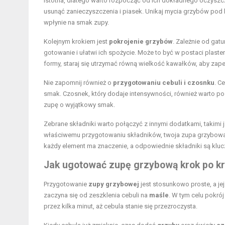
istotna, dlatego warto rozpocząć od ich dokładnego oczyszczen
usunąć zanieczyszczenia i piasek. Unikaj mycia grzybów pod
wpłynie na smak zupy.
Kolejnym krokiem jest
pokrojenie grzybów
. Zależnie od gat
gotowanie i ułatwi ich spożycie. Może to być w postaci plaste
formy, staraj się utrzymać równą wielkość kawałków, aby zape
Nie zapomnij również o
przygotowaniu cebuli i czosnku
. C
smak. Czosnek, który dodaje intensywności, również warto 
zupę o wyjątkowy smak.
Zebrane składniki warto połączyć z innymi dodatkami, takimi 
właściwemu przygotowaniu składników, twoja zupa grzybowa st
każdy element ma znaczenie, a odpowiednie składniki są klu
Jak ugotować zupę grzybową krok po k
Przygotowanie
zupy grzybowej
jest stosunkowo proste, a j
zaczyna się od zeszklenia cebuli na
maśle
. W tym celu pokró
przez kilka minut, aż cebula stanie się przezroczysta.