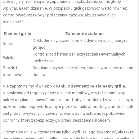
Upewnij się, że nie są one zapchane ani uszkodzone, co mogłoby
wpłynąć na ich działanie. W przypadku grilli gazowych warto również
kontrolować przewody i połączenia gazowe, aby zapewnić ich
szczelność.
Element grilla
Zalecane działania
Dokładne czyszczenie po każdym użyciu, najlepiej na
Ruszt
gorąco.
Kontrola pod kątem zanieczyszczeń i ewentualnych
Palniki
uszkodzeń.
Boczki i
Regularne czyszczenie detergentem i
wodą
, aby usunąć
podstawa
tłuszcz.
Nie zapominajmy również o
dbaniu o zewnętrzne elementy grilla
.
Niezależnie od tego, czy nasz grill jest metalowy, czy też ceramiczny,
należy regularnie usuwać tłuszcz i brud, aby zapobiec rdzewieniu i innym
uszkodzeniom spowodowanym przez warunki atmosferyczne. Jeśli grill
jest przechowywany na zewnątrz, warto zainwestować w pokrowiec
ochronny, który zabezpieczy go przed deszczem i słońcem.
Utrzymanie grilla w czystości nie tylko wydłuża jego żywotność, ale także
zapewnia przyjemność z grillowania, gdzie każde danie smakuje najlepiej,