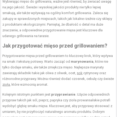
Wybierając mięso do grillowania, ważne jest również, by zwracać uwagę
na jego jakość. Świeże i wysokiej jakości produkty nie tylko lepiej
smakują, ale także wpływają na ogólny komfort grillowania. Zaleca się
zakupy w sprawdzonych miejscach, takich jak lokalne rzeźnie czy sklepy
z produktami ekologicznymi. Pamiętaj, że dbałość o detal ma duże
znaczenie, a odpowiednie przygotowanie mięsa jest kluczowe dla
udanego grillowania na tarasie.
Jak przygotować mięso przed grillowaniem?
Przygotowanie mięsa przed grillowaniem to kluczowy krok, który wpływa
na smak i teksturę potrawy. Warto zacząć od
marynowania
, które nie
tylko dodaje smaku, ale także zmiękcza mięso. Najlepsze marynaty
zawierają składniki takie jak oliwa z oliwek, ocet,
sok
cytrynowy oraz
różnorodne przyprawy. Można również dodać czosnek, cebulę czy świeże
zioła
, które wzmocnią aromat.
Kolejnym istotnym punktem jest
przyprawianie
. Użycie odpowiednich
przypraw takich jak sól, pieprz, papryka czy zioła prowansalskie potrafi
wydobyć głębię smaku mięsa. Kluczowe jest, aby przyprawy stosować z
umiarem, by nie przytłoczyć naturalnego aromatu produktu. Dobrym