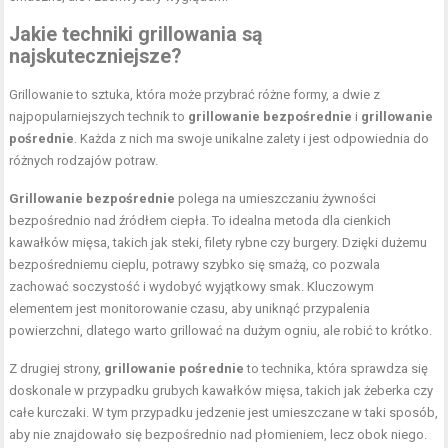
Jakie techniki grillowania są
najskuteczniejsze?
Grillowanie to sztuka, która może przybrać różne formy, a dwie z
najpopularniejszych technik to
grillowanie bezpośrednie
i
grillowanie
pośrednie
. Każda z nich ma swoje unikalne zalety i jest odpowiednia do
różnych rodzajów potraw.
Grillowanie bezpośrednie
polega na umieszczaniu żywności
bezpośrednio nad źródłem ciepła. To idealna metoda dla cienkich
kawałków mięsa, takich jak steki, filety rybne czy burgery. Dzięki dużemu
bezpośredniemu cieplu, potrawy szybko się smażą, co pozwala
zachować soczystość i wydobyć wyjątkowy smak. Kluczowym
elementem jest monitorowanie czasu, aby uniknąć przypalenia
powierzchni, dlatego warto grillować na dużym ogniu, ale robić to krótko.
Z drugiej strony,
grillowanie pośrednie
to technika, która sprawdza się
doskonale w przypadku grubych kawałków mięsa, takich jak żeberka czy
całe kurczaki. W tym przypadku jedzenie jest umieszczane w taki sposób,
aby nie znajdowało się bezpośrednio nad płomieniem, lecz obok niego.