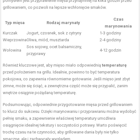
pomysłem jest przyprawienie mięsa przynajmniej na kilka godzin przed
grillowaniem, co pozwoli na lepsze wchłonięcie smaków.
Czas
Typ mięsa
Rodzaj marynaty
marynowania
Kurczak
Jogurt, czosnek, sok z cytryny
1-3 godziny
Wieprzowina
Oliwa, miód, musztarda
2-4 godziny
Sos sojowy, ocet balsamiczny,
Wołowina
4-12 godzin
przyprawy
Również kluczowe jest, aby mięso miało odpowiednią
temperaturę
przed położeniem na grillu. Idealnie, powinno to być temperatura
pokojowa, co zapewnia równomierne gotowanie. Jeśli mięso jest zbyt
zimne, może się ściąć, a zewnętrzna część może się przypalić, zanim
wnętrze osiągnie pożądaną temperaturę.
Podsumowując, odpowiednie przygotowanie mięsa przed grillowaniem
to klucz do sukcesu. Dzięki marynowaniu i przyprawianiu można wydobyć
pełnię smaku, a zapewnienie właściwej temperatury umożliwia
osiągnięcie idealnej tekstury i soczystości potrawy. Warto poświęcić
trochę czasu na te czynności, aby grillowane dania były nie tylko
smaczne, ale i zachwycały wyglądem.