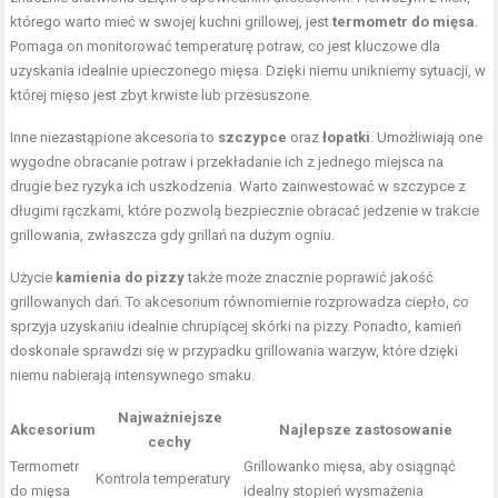
którego warto mieć w swojej kuchni grillowej, jest
termometr do mięsa
.
Pomaga on monitorować temperaturę potraw, co jest kluczowe dla
uzyskania idealnie upieczonego mięsa. Dzięki niemu unikniemy sytuacji, w
której mięso jest zbyt krwiste lub przesuszone.
Inne niezastąpione akcesoria to
szczypce
oraz
łopatki
. Umożliwiają one
wygodne obracanie potraw i przekładanie ich z jednego miejsca na
drugie bez ryzyka ich uszkodzenia. Warto zainwestować w szczypce z
długimi rączkami, które pozwolą bezpiecznie obracać jedzenie w trakcie
grillowania, zwłaszcza gdy grillań na dużym ogniu.
Użycie
kamienia do pizzy
także może znacznie poprawić jakość
grillowanych dań. To akcesorium równomiernie rozprowadza ciepło, co
sprzyja uzyskaniu idealnie chrupiącej skórki na pizzy. Ponadto, kamień
doskonale sprawdzi się w przypadku grillowania warzyw, które dzięki
niemu nabierają intensywnego smaku.
Najważniejsze
Akcesorium
Najlepsze zastosowanie
cechy
Termometr
Grillowanko mięsa, aby osiągnąć
Kontrola temperatury
do mięsa
idealny stopień wysmażenia