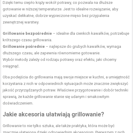
Dzięki temu ciepło krąży wokół potrawy, co pozwala na dłuższe
gotowanie w niższej temperaturze. Jest to idealne rozwiązanie, aby
uzyskać delikatne, dobrze wypieczone mięso bez przypalenia
zewnętrznej warstwy.
Grillowanie bezpośrednie
– idealne dla cienkich kawałków, potrzebuje
krótszego czasu grillowania.
Grillowanie pośrednie
– najlepsze do grubych kawałków, wymaga
dłuższego czasu, ale zapewnia równomierne gotowanie.
Wybór metody zależy od rodzaju potrawy oraz efektu, jaki chcemy
osiągnąć.
Oba podejścia do grillowania mają swoje miejsce w kuchni, a umiejętność
korzystania z nich w odpowiednich sytuacjach może znacznie zwiększyć
jakość przyrządzanych potraw. Właściwe przygotowanie i dobór techniki
sprawią, że każde grillowanie stanie się udanym i smakowitym
doświadczeniem.
Jakie akcesoria ułatwiają grillowanie?
Grillowanie to nie tylko sztuka, ale także praktyka, która może być
znacznie ułatwiona dzięki odpowiednim akcesoriom. Pierwszym z nich,