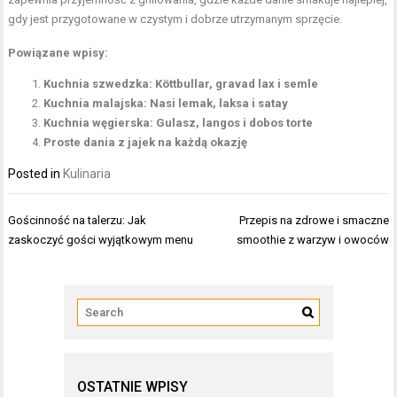
gdy jest przygotowane w czystym i dobrze utrzymanym sprzęcie.
Powiązane wpisy:
Kuchnia szwedzka: Köttbullar, gravad lax i semle
Kuchnia malajska: Nasi lemak, laksa i satay
Kuchnia węgierska: Gulasz, langos i dobos torte
Proste dania z jajek na każdą okazję
Posted in
Kulinaria
Nawigacja
Gościnność na talerzu: Jak
Przepis na zdrowe i smaczne
wpisu
zaskoczyć gości wyjątkowym menu
smoothie z warzyw i owoców
OSTATNIE WPISY