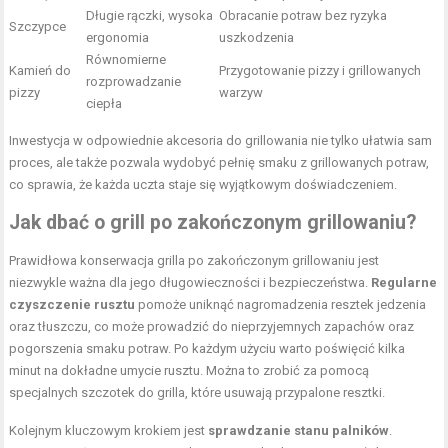
Długie rączki, wysoka
Obracanie potraw bez ryzyka
Szczypce
ergonomia
uszkodzenia
Równomierne
Kamień do
Przygotowanie pizzy i grillowanych
rozprowadzanie
pizzy
warzyw
ciepła
Inwestycja w odpowiednie akcesoria do grillowania nie tylko ułatwia sam
proces, ale także pozwala wydobyć pełnię smaku z grillowanych potraw,
co sprawia, że każda uczta staje się wyjątkowym doświadczeniem.
Jak dbać o grill po zakończonym grillowaniu?
Prawidłowa konserwacja grilla po zakończonym grillowaniu jest
niezwykle ważna dla jego długowieczności i bezpieczeństwa.
Regularne
czyszczenie rusztu
pomoże uniknąć nagromadzenia resztek jedzenia
oraz tłuszczu, co może prowadzić do nieprzyjemnych zapachów oraz
pogorszenia smaku potraw. Po każdym użyciu warto poświęcić kilka
minut na dokładne umycie rusztu. Można to zrobić za pomocą
specjalnych szczotek do grilla, które usuwają przypalone resztki.
Kolejnym kluczowym krokiem jest
sprawdzanie stanu palników
.