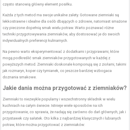
często stanowią główny element posiłku.
Każda z tych metod ma swoje unikalne zalety. Gotowane ziemniaki są
lekkostrawne i idealne dla osób dbających o zdrowie, natomiast smażone
czy pieczone dopełnią smak wielu potraw. Warto poznawać różne
techniki przygotowywania ziemniaków, aby dostosować je do swoich
indywidualnych preferencji kulinarnych.
Na pewno warto eksperymentować z dodatkami i przyprawami, które
mogą podkreślić smak ziemniaków przygotowanych w każdej z
powyższych metod. Ziemniaki doskonale komponują się z ziołami, takimi
jak rozmaryn, koper czy tymianek, co jeszcze bardziej wzbogaca
doznania smakowe.
Jakie dania można przygotować z ziemniaków?
Ziemniaki to niezwykle popularny i wszechstronny składnik w wielu
kuchniach na całym świecie. Istnieje wiele sposobów na ich
przygotowanie, co sprawia, że nadają się zarówno do dań głównych, jak i
przystawek czy sałatek. Oto kilka z najbardziej klasycznych i lubianych
potraw, które można przygotować z ziemniaków: