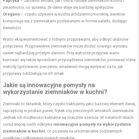
Papryka
– zarówno słodka, jak i ostra, nadaje ziemniakom koloru i
pikantności, co sprawia, że danie staje się bardziej apetyczne.
Oregano
– często używane w kuchni śródziemnomorskiej, świetnie
komponuje się z ziemniakami podawanymi w formie sałatki, dodając
świeżości.
Warto eksperymentować z różnymi przyprawami, aby odkryć ulubione
połączenia. Przyprawienie ziemniaków może dodać nowego wymiaru
nawet najbardziej prostym daniom. Przy wyborze przypraw warto
kierować się także sposobem przyrządzenia ziemniaków, ponieważ różne
metody (gotowanie, pieczenie, smażenie) mogą wpływać na to, jak
przyprawy oddziałują na ich smak.
Jakie są innowacyjne pomysły na
wykorzystanie ziemniaków w kuchni?
Ziemniaki to składnik, który często traktujemy jako bazowy element dania,
najczęściej w postaci puree, frytek czy pieczonych włoskich ziemniaków.
Jednak ich możliwości kulinarne są znacznie szersze. W ostatnich latach
coraz więcej osób odkrywa
innowacyjne pomysły na wykorzystanie
ziemniaków w kuchni
, co pozwala na urozmaicenie codziennych
posiłków i odkrywanie nowych smaków.