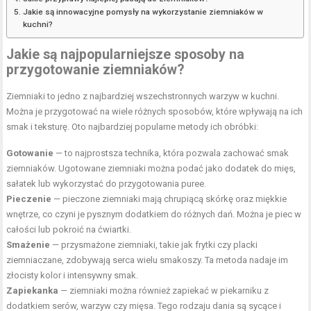
Jakie są innowacyjne pomysły na wykorzystanie ziemniaków w
kuchni?
Jakie są najpopularniejsze sposoby na
przygotowanie ziemniaków?
Ziemniaki to jedno z najbardziej wszechstronnych warzyw w kuchni.
Można je przygotować na wiele różnych sposobów, które wpływają na ich
smak i teksturę. Oto najbardziej popularne metody ich obróbki:
Gotowanie
— to najprostsza technika, która pozwala zachować smak
ziemniaków. Ugotowane ziemniaki można podać jako dodatek do mięs,
sałatek lub wykorzystać do przygotowania puree.
Pieczenie
— pieczone ziemniaki mają chrupiącą skórkę oraz miękkie
wnętrze, co czyni je pysznym dodatkiem do różnych dań. Można je piec w
całości lub pokroić na ćwiartki.
Smażenie
— przysmażone ziemniaki, takie jak frytki czy placki
ziemniaczane, zdobywają serca wielu smakoszy. Ta metoda nadaje im
złocisty kolor i intensywny smak.
Zapiekanka
— ziemniaki można również zapiekać w piekarniku z
dodatkiem serów, warzyw czy mięsa. Tego rodzaju dania są sycące i