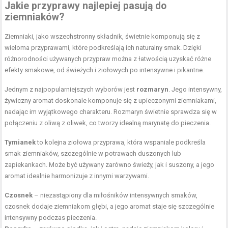
Jakie przyprawy najlepiej pasują do
ziemniaków?
Ziemniaki, jako wszechstronny składnik, świetnie komponują się z
wieloma przyprawami, które podkreślają ich naturalny smak. Dzięki
różnorodności używanych przypraw można z łatwością uzyskać różne
efekty smakowe, od świeżych i ziołowych po intensywne i pikantne.
Jednym z najpopularniejszych wyborów jest
rozmaryn
. Jego intensywny,
żywiczny aromat doskonale komponuje się z upieczonymi ziemniakami,
nadając im wyjątkowego charakteru. Rozmaryn świetnie sprawdza się w
połączeniu z oliwą z oliwek, co tworzy idealną marynatę do pieczenia.
Tymianek
to kolejna ziołowa przyprawa, która wspaniale podkreśla
smak ziemniaków, szczególnie w potrawach duszonych lub
zapiekankach. Może być używany zarówno świeży, jak i suszony, a jego
aromat idealnie harmonizuje z innymi warzywami.
Czosnek
– niezastąpiony dla miłośników intensywnych smaków,
czosnek dodaje ziemniakom głębi, a jego aromat staje się szczególnie
intensywny podczas pieczenia.