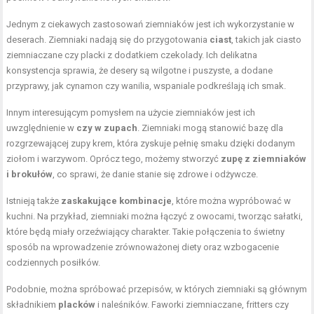
Jednym z ciekawych zastosowań ziemniaków jest ich wykorzystanie w
deserach. Ziemniaki nadają się do przygotowania
ciast
, takich jak ciasto
ziemniaczane czy placki z dodatkiem czekolady. Ich delikatna
konsystencja sprawia, że desery są wilgotne i puszyste, a dodane
przyprawy, jak cynamon czy wanilia, wspaniale podkreślają ich smak.
Innym interesującym pomysłem na użycie ziemniaków jest ich
uwzględnienie w
czy w zupach
. Ziemniaki mogą stanowić bazę dla
rozgrzewającej zupy krem, która zyskuje pełnię smaku dzięki dodanym
ziołom i warzywom. Oprócz tego, możemy stworzyć
zupę z ziemniaków
i brokułów
, co sprawi, że danie stanie się zdrowe i odżywcze.
Istnieją także
zaskakujące kombinacje
, które można wypróbować w
kuchni. Na przykład, ziemniaki można łączyć z owocami, tworząc sałatki,
które będą miały orzeźwiający charakter. Takie połączenia to świetny
sposób na wprowadzenie zrównoważonej diety oraz wzbogacenie
codziennych posiłków.
Podobnie, można spróbować przepisów, w których ziemniaki są głównym
składnikiem
placków
i naleśników. Faworki ziemniaczane, fritters czy