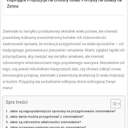
Inspirujące Propozycje na Chłodny Obiad: Pomysły na Obiady na
Zimno
Ziemniaki to nie tylko podstawowy składnik wielu potraw, ale również
prawdziwy kulinarny wszechstronny bohater. Ich różnorodność
zastosowań sprawia, że można je przygotować na wiele sposobów – od
tradycyjnego gotowania po pieczenie i smażenie. Warto zgłębić tajniki ich
przyrządzania, aby cieszyć się nie tylko smakiem, ale również
zdrowotnymi właściwościami tego popularnego warzywa. Niezależnie od
tego, czy jesteś miłośnikiem klasycznych dań, czy chcesz odkryć nowe,
innowacyjne przepisy, ziemniaki z pewnością dostarczą Ci wielu inspiracji
w kuchni. Przygotuj się na kulinarne odkrycia, które wzbogacą Twoje
menu!
Spis treści
Jakie są najpopularniejsze sposoby na przygotowanie ziemniaków?
Jakie dania można przygotować z ziemniaków?
Jakie są zdrowotne właściwości ziemniaków?
Jakie przyprawy najlepiej pasują do ziemniaków?