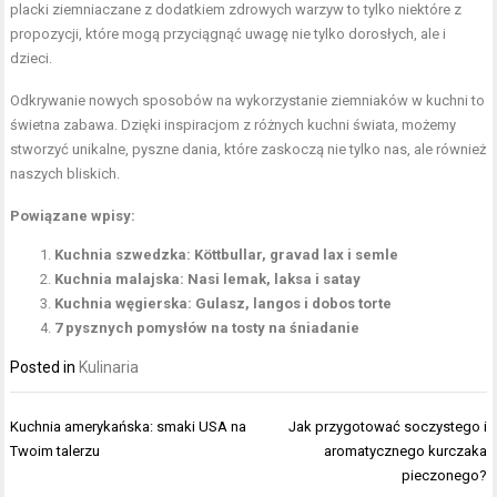
placki ziemniaczane z dodatkiem zdrowych warzyw to tylko niektóre z
propozycji, które mogą przyciągnąć uwagę nie tylko dorosłych, ale i
dzieci.
Odkrywanie nowych sposobów na wykorzystanie ziemniaków w kuchni to
świetna zabawa. Dzięki inspiracjom z różnych kuchni świata, możemy
stworzyć unikalne, pyszne dania, które zaskoczą nie tylko nas, ale również
naszych bliskich.
Powiązane wpisy:
Kuchnia szwedzka: Köttbullar, gravad lax i semle
Kuchnia malajska: Nasi lemak, laksa i satay
Kuchnia węgierska: Gulasz, langos i dobos torte
7 pysznych pomysłów na tosty na śniadanie
Posted in
Kulinaria
Nawigacja
Kuchnia amerykańska: smaki USA na
Jak przygotować soczystego i
wpisu
Twoim talerzu
aromatycznego kurczaka
pieczonego?