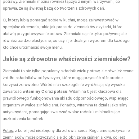
potrawy. Ziemniaki można również łączyć z innymi warzywami, co
sprawia, że są świetną bazą do tworzenia
zdrowych
dań.
Ci, którzy lubią pomagać sobie w kuchni, mogą zainwestować w
specjalne akcesoria, takie jak prasa do ziemniaków czy tarki, które
ułatwią przygotowywanie potraw. Ziemniaki są nie tylko pożywne, ale
również bardzo elastyczne, co czyni je idealnym wyborem dla każdego,
kto chce urozmaicić swoje menu.
Jakie są zdrowotne właściwości ziemniaków?
Ziemniaki to nie tylko popularny składnik wielu potraw, ale również cenne
źródło składników odżywczych, które mogą przynieść różnorodne
korzyści zdrowotne. Wśród nich szczególnie wyróżniają się wysoka
zawartość
witaminy C
oraz
potasu
. Witamina C jest kluczowa dla
prawidłowego funkcjonowania układu odpornościowego, wspierając
organizm w walce z infekcjami. Ponadto, witamina ta działa jako silny
antyoksydant, pomagając zwalczać wolne rodniki i minimalizując
uszkodzenia komórek.
Potas
, z kolei, jest niezbędny dla zdrowia serca. Regularne spożywanie
ziemniaków może przyczynić się do obniżenia ciśnienia krwi, co jest