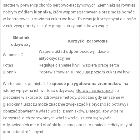
istotne w prewencji chorób sercowo-naczyniowych. Ziemniaki są również
dobrym źródłem
błonnika
, który wspomaga trawienie oraz może pomóc
w kontrolowaniu poziomu cukru we krwi. To czyni je korzystnymi dla osób
z cukrzycą oraz tych, które pragną utrzymać zdrową wagę.
Składnik
Korzyści zdrowotne
odżywczy
Wspiera układ odpornościowy i działa
Witamina C
antyoksydacyjnie
Potas
Reguluje ciśnienie krwi i wspiera pracę serca
Błonnik
Poprawia trawienie i reguluje poziom cukru we krwi
Warto jednak pamiętać, że
sposób przygotowania ziemniaków
ma
istotny wpływ na ich wartość odżywczą.
Gotowanie na parze
lub
pieczenie w skórce to zdrowsze metody, podczas gdy smażenie w
głębokim tłuszczu może znacznie zwiększać kaloryczność potrawy i
obniżać zbawienne właściwości ziemniaków. Dlatego, aby w pełni
korzystać z ich zdrowotnych właściwości, zaleca się wybór
odpowiednich metod obróbki kulinarnej oraz urozmaicenie diety innymi
produktami roślinnymi.