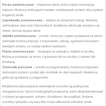
Puree ziemniaczane
– klasyczne danie, które często towarzyszy
mięsom. Można je wzbogacić masłem, śmietaną lub ziołami, aby uzyskać
bogatszy smak.
Zapiekanka ziemniaczana
– idealna na obiad lub kolację. Warstwy
ziemniaków, sera oraz różnorodnych dodatków, takich jak warzywa czy
mięso, tworzą sycące danie.
Sałatka ziemniaczana
– prosta i smaczna, często podawana na zimno.
Ziemniaki można połączyć z majonezem, cebulą, ogórkami kiszonymi i
świeżymi ziołami, co nadaje sałatce świeżości.
Placki ziemniaczane
– chrupiące na zewnątrz, miękkie w środku.
Można je podawać na słono z gulaszem lub na słodko z cukrem lub
śmietaną.
Ziemniaki pieczone
– proste w przygotowaniu, można je przyprawić
ulubionymi ziołami i podać jako dodatek do dań mięsnych. Idealne na
grilla lub spotkanie z przyjaciółmi.
Możliwości wykorzystania ziemniaków w kuchni są praktycznie
nieograniczone. Oprócz tradycyjnych przepisów, warto eksperymentować
z różnymi przyprawami, ziołami i dodatkami. Na przykład, dodanie
czosnku, tymianku czy sera feta może całkowicie odmienić smak