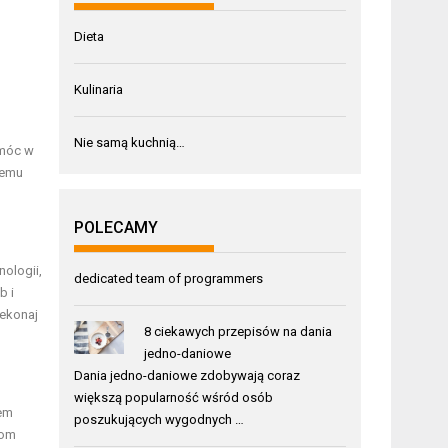
Dieta
Kulinaria
Nie samą kuchnią…
omóc w
zemu
POLECAMY
nologii,
dedicated team of programmers
b i
zekonaj
8 ciekawych przepisów na dania
jedno-daniowe
Dania jedno-daniowe zdobywają coraz
większą popularność wśród osób
tem
poszukujących wygodnych …
iom