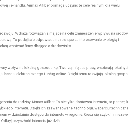
wej i e-handlu. Airmax Aifiber pomaga uczynić te cele realnymi dla wielu
rozwoju. Wdraża rozwiązania mające na celu zmniejszenie wpływu na środow
 sieciową. To podejście odpowiada na rosnące zainteresowanie ekologią i
 chcą wspierać firmy dbające o środowisko.
ytywny wpływ na lokalną gospodarkę. Tworzą miejsca pracy, wspierają lokalnyc
u handlu elektronicznego i usług online. Dzięki temu rozwijają lokalną gospo
nia do rodziny Airmax Aifiber. To nie tylko dostawca internetu, to partner, k
bkiego internetu. Dzięki ich zaawansowanej technologii, wsparciu techniczn
erem w dziedzinie dostępu do internetu w regionie. Ciesz się szybkim, nieza
dkryj przyszłość internetu już dziś.