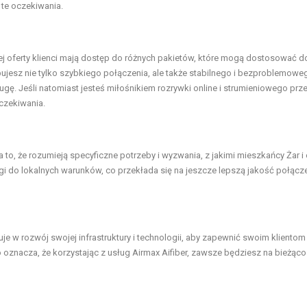
 te oczekiwania.
ojej oferty klienci mają dostęp do różnych pakietów, które mogą dostosować d
ebujesz nie tylko szybkiego połączenia, ale także stabilnego i bezproblemowe
gę. Jeśli natomiast jesteś miłośnikiem rozrywki online i strumieniowego prz
czekiwania.
za to, że rozumieją specyficzne potrzeby i wyzwania, z jakimi mieszkańcy Żar i 
 do lokalnych warunków, co przekłada się na jeszcze lepszą jakość połącze
tuje w rozwój swojej infrastruktury i technologii, aby zapewnić swoim kliento
 oznacza, że korzystając z usług Airmax Aifiber, zawsze będziesz na bieżąco