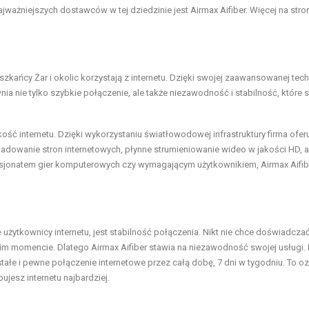
jważniejszych dostawców w tej dziedzinie jest Airmax Aifiber. Więcej na stron
ieszkańcy Żar i okolic korzystają z internetu. Dzięki swojej zaawansowanej tech
a nie tylko szybkie połączenie, ale także niezawodność i stabilność, które 
ość internetu. Dzięki wykorzystaniu światłowodowej infrastruktury firma ofer
ładowanie stron internetowych, płynne strumieniowanie wideo w jakości HD, a
pasjonatem gier komputerowych czy wymagającym użytkownikiem, Airmax Aifi
żytkownicy internetu, jest stabilność połączenia. Nikt nie chce doświadcza
im momencie. Dlatego Airmax Aifiber stawia na niezawodność swojej usługi. I
tałe i pewne połączenie internetowe przez całą dobę, 7 dni w tygodniu. To o
jesz internetu najbardziej.