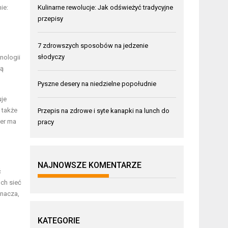
ie:
Kulinarne rewolucje: Jak odświeżyć tradycyjne
przepisy
7 zdrowszych sposobów na jedzenie
słodyczy
nologii
są
Pyszne desery na niedzielne popołudnie
uje
 także
Przepis na zdrowe i syte kanapki na lunch do
ber ma
pracy
NAJNOWSZE KOMENTARZE
ć
ch sieć
znacza,
KATEGORIE