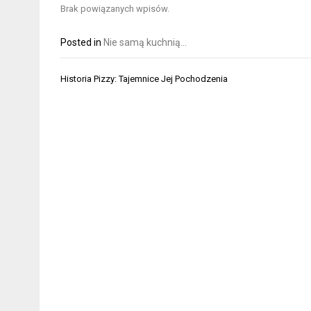
Brak powiązanych wpisów.
Posted in
Nie samą kuchnią...
Nawigacja
Historia Pizzy: Tajemnice Jej Pochodzenia
wpisu