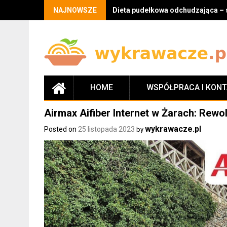
Skip
NAJNOWSZE
Dieta pudełkowa odchudzająca – 
to
content
HOME
WSPÓŁPRACA I KON
Airmax Aifiber Internet w Żarach: Rewo
wykrawacze.pl
Posted on
25 listopada 2023
by