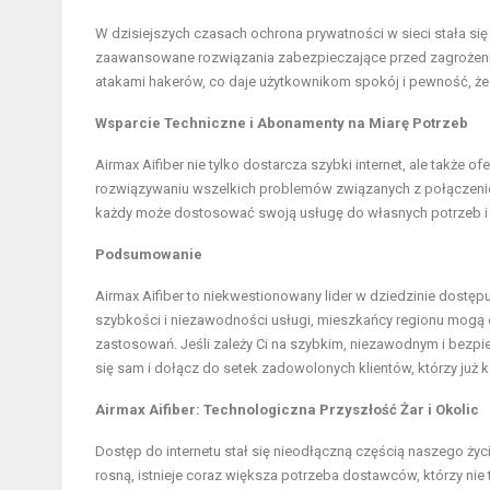
W dzisiejszych czasach ochrona prywatności w sieci stała się
zaawansowane rozwiązania zabezpieczające przed zagrożeniam
atakami hakerów, co daje użytkownikom spokój i pewność, że 
Wsparcie Techniczne i Abonamenty na Miarę Potrzeb
Airmax Aifiber nie tylko dostarcza szybki internet, ale także
rozwiązywaniu wszelkich problemów związanych z połączenie
każdy może dostosować swoją usługę do własnych potrzeb i
Podsumowanie
Airmax Aifiber to niekwestionowany lider w dziedzinie dostępu
szybkości i niezawodności usługi, mieszkańcy regionu mogą c
zastosowań. Jeśli zależy Ci na szybkim, niezawodnym i bezpi
się sam i dołącz do setek zadowolonych klientów, którzy już ko
Airmax Aifiber: Technologiczna Przyszłość Żar i Okolic
Dostęp do internetu stał się nieodłączną częścią naszego ży
rosną, istnieje coraz większa potrzeba dostawców, którzy nie 