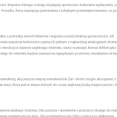
ości. Wspiera różnego rodzaju inicjatywy społeczne i kulturalne wydarzenia, c
mi. Ponadto, firma nawiązuje partnerstwa z lokalnymi przedsiębiorstwami, co 
ry dba o potrzeby swoich klientów i wspiera rozwój lokalnej społeczności. Ich
ałe wsparcie techniczne czynią ich jednym z najbardziej atrakcyjnych dos
ć rewolucji w świecie szybkiego internetu, warto rozważyć Airmax Aifiber jako
tęp do internetu będzie zawsze na najwyższym poziomie, niezależnie od teg
frastruktury, aby jeszcze więcej mieszkańców Żar i okolic mogło skorzystać z 
sieci, firma jest w stanie dotrzeć do coraz większej liczby miejscowości i dz
wiecie edukacji i biznesu. Dla uczniów i studentów oznacza to dostęp do ma
janie umiejętności w sieci. Dla przedsiębiorców i firm oznacza to efektywną