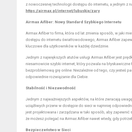
z nowoczesnej technologii dostępu do internetu, a jednym z na
https://airmax.pl/internet/lubuskie/zary
Airmax Aifiber: Nowy Standard Szybkiego Internetu
Airmax Aifiber to firma, która od lat zmienia sposób, w jaki m
dostępu do internetu światłowodowego, Airmax Aifiber zapewni
kluczowe dla użytkowników w każdej dziedzinie.
Jednym z największych atutów usługi Airmax Aifiber jest prędk
niesamowicie szybki internet, który pozwala na błyskawiczne 
bezproblemową grę online. Niezależnie od tego, czy jesteś 
odpowiednie rozwiązanie dla Ciebie.
Stabilność i Niezawodność
Jednym z najważniejszych aspektów, na które zwracają uwagę u
uciążliwych przerw w dostępie do sieci w najmniej odpowiedn
jest projektowana i zarządzana w taki sposób, aby zapewnić s
że możesz polegać na Airmax Aifiber nawet wtedy, gdy potrzebu
Bezpieczeństwo w Sieci