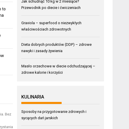
Jak schudnąć 10 kg w 2 miesiące?
Przewodnik po diecie i ćwiczeniach
o to
 ma
Graviola – superfood o niezwykłych
właściwościach zdrowotnych
e
Dieta dobrych produktów (DDP) – zdrowe
nawyki i zasady żywienia
ów
o
Masło orzechowe w diecie odchudzającej –
zdrowe kalorie i korzyści
e
KULINARIA
Sposoby na przygotowanie zdrowych i
ia. Bez
sycących dań jarskich
zystania