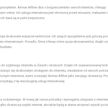
 priorytetem. Airmax Aifiber dba o bezpieczeństwo swoich klientów, oferując
i online. Ich usługa internetowa jest chroniona przed wirusami, malwarem i
ich dane są w pełni bezpieczne.
 oferuje doskonałe wsparcie techniczne. Ich zespół specjalistów jest gotowy p
m internetowym. Ponadto, firma oferuje różne opcje abonamentów, dzięki c
 budżetu.
 do szybkiego internetu w Żarach i okolicach. Dzięki ich zaawansowanej tech
ieszyć się doskonałym dostępem do internetu, niezależnie od swoich potrze
ecznym internecie, warto rozważyć Airmax Aifiber jako swojego dostawcę. Pr
rzystają z tej rewolucyjnej usługi internetowej.
cia codziennego. W miarę jak nasze potrzeby i wymagania związane z interne
tylko dostarczą szybki internet, ale także będą w stanie utrzymać wysoki poz