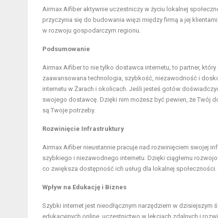
Airmax Aifiber aktywnie uczestniczy w życiu lokalnej społeczn
przyczynia się do budowania więzi między firmą a jej klienta
w rozwoju gospodarczym regionu.
Podsumowanie
Airmax Aifiber to nie tylko dostawca internetu, to partner, któ
zaawansowana technologia, szybkość, niezawodność i doskon
internetu w Żarach i okolicach. Jeśli jesteś gotów doświadczy
swojego dostawcę. Dzięki nim możesz być pewien, że Twój dos
są Twoje potrzeby.
Rozwinięcie Infrastruktury
Airmax Aifiber nieustannie pracuje nad rozwinięciem swojej in
szybkiego i niezawodnego internetu. Dzięki ciągłemu rozwojowi 
co zwiększa dostępność ich usług dla lokalnej społeczności.
Wpływ na Edukację i Biznes
Szybki internet jest nieodłącznym narzędziem w dzisiejszym ś
edukacyjnych online, uczestnictwo w lekcjach zdalnych i rozwi