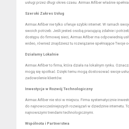
usługi przez długi okres czasu. Airmax Aifiber właśnie spełnia
Szeroki Zakres Usług
Airmax Aifiber nie tylko oferuje szybki internet. W ramach sw
swoich potrzeb. Jeśli jesteś osobą pracującą zdalnie i potrz
dostępu do firmowej sieci, Airmax Aifiber ma odpowiednią usłu
wideo, również znajdziesz tu rozwiązanie spełniające Twoje o
Działamy Lokalnie
Airmax Aifiber to firma, która działa na lokalnym rynku. Oznac
mogą się spotkać. Dzięki temu mogą dostosować swoje usługi
zadowolenie klientów.
Inwestycje w Rozwój Technologiczny
Airmax Aifiber nie stoi w miejscu. Firma systematycznie inwes
do najnowocześniejszych rozwiązań w dziedzinie internetu. To
najnowszymi trendami technologicznymi.
Wspólnota i Partnerstwa