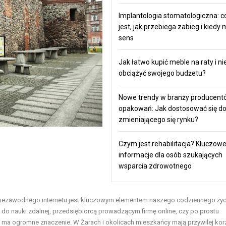
Implantologia stomatologiczna: c
jest, jak przebiega zabieg i kiedy
sens
Jak łatwo kupić meble na raty i ni
obciążyć swojego budżetu?
Nowe trendy w branży producent
opakowań: Jak dostosować się d
zmieniającego się rynku?
Czym jest rehabilitacja? Kluczow
informacje dla osób szukających
wsparcia zdrowotnego
niezawodnego internetu jest kluczowym elementem naszego codziennego życ
u do nauki zdalnej, przedsiębiorcą prowadzącym firmę online, czy po prostu
o ma ogromne znaczenie. W Żarach i okolicach mieszkańcy mają przywilej kor