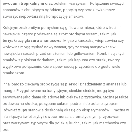
owocami tropikalnymi
oraz polskimi warzywami. Połączenie świeżych
ananasów z chrupiącym ogórkiem, papryką czy rzodkiewką może
stworzyć niepowtarzalną kompozycję smaków.
Kolejnym znakomitym pomysłem są grillowane mięsa, które w kuchni
hawajskiej często podawane są z różnorodnymi sosami, takimi jak
teriyaki
czy
glazura ananasowa
. Mięso z kurczaka, wieprzowina czy
wołowina mogą zyskać nowy wymiar, gdy zostaną marynowane w
hawajskich sosach przed smażeniem lub grillowaniem. Kombinacja tych
smaków z polskimi dodatkami, takimi jak kapusta czy buraki, tworzy
wyjątkowe połączenie, które z pewnością przypadnie do gustu wielu
smakoszom.
Inną, bardzo ciekawą propozycją są
pierogi
z nadzieniem z ananasa lub
mango. Przygotowane na tradycyjnym, cienkim cieście, mogą być
serwowane jako danie obiadowe lub ciekawa przystawka. Można je także
podawać na słodko, posypane cukrem pudrem lub polane syropem.
Również
zupy
stanowią doskonałą okazję do eksperymentów – można w
nich łączyć świeże ryby i owoce morza z aromatycznymi przyprawami
oraz warzywami typowymi dla polskiej kuchni, takimi jak marchewka czy
por.