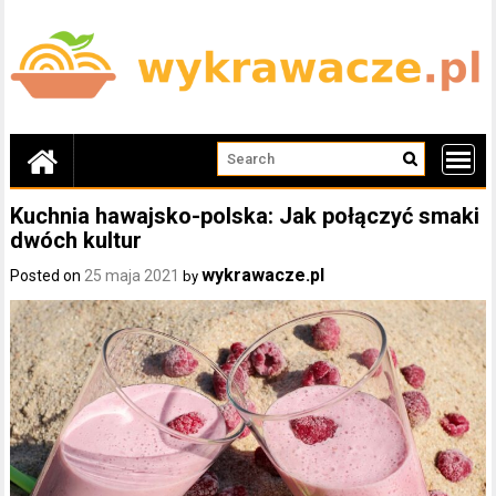
Skip
to
content
Kuchnia hawajsko-polska: Jak połączyć smaki
dwóch kultur
wykrawacze.pl
Posted on
25 maja 2021
by