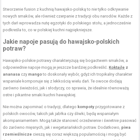
Stworzenie fusion z kuchnią hawajsko-polską to nie tylko odkrywanie
nowych smaków, ale również czerpanie z tradycji obu narodów. Każde z
tych dań wprowadza nutę egzotyki do polskiego stołu, a jednocześnie
podkreśla to, co w polskiej kuchni najpiękniejsze.
Jakie napoje pasują do hawajsko-polskich
potraw?
Hawajsko-polskie potrawy charakteryzują się bogactwem smaków, a
odpowiednie napoje mogą je jeszcze bardziej podkreślić.
Koktajle
z
ananasa
czy
mango
to doskonały wybór, gdyż ich tropikalny charakter
wspaniale komponuje się z lekkością wielu dań. Te owoce dodają
zarówno świeżości, jak i słodyczy, co sprawia, że idealnie równoważą
ostre i pikantne smaki kuchni hawajskiej.
Nie można zapominać o tradycji, dlatego
kompoty
przygotowane z
polskich owoców, takich jak jabłka czy śliwki, będą wspaniałym
akompaniamentem. Mogą także stanowić orzeźwienie i świetnie pasować
do zarówno mięsnych, jak i wegetariańskich potraw. Dodatkowo,
piwa
rzemieślnicze
cieszą się coraz większą popularnością i mogą być