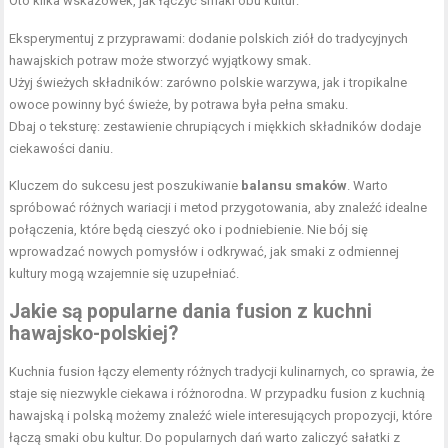
Oto kilka wskazówek, jak łączyć smaki obu kultur:
Eksperymentuj z przyprawami: dodanie polskich
ziół
do tradycyjnych
hawajskich potraw może stworzyć wyjątkowy smak.
Użyj świeżych składników: zarówno polskie warzywa, jak i tropikalne
owoce powinny być świeże, by potrawa była pełna smaku.
Dbaj o teksturę: zestawienie chrupiących i miękkich składników dodaje
ciekawości daniu.
Kluczem do sukcesu jest poszukiwanie
balansu smaków
. Warto
spróbować różnych wariacji i metod przygotowania, aby znaleźć idealne
połączenia, które będą cieszyć oko i podniebienie. Nie bój się
wprowadzać nowych pomysłów i odkrywać, jak smaki z odmiennej
kultury mogą wzajemnie się uzupełniać.
Jakie są popularne dania fusion z kuchni
hawajsko-polskiej?
Kuchnia fusion łączy elementy różnych tradycji kulinarnych, co sprawia, że
staje się niezwykle ciekawa i różnorodna. W przypadku fusion z kuchnią
hawajską i polską możemy znaleźć wiele interesujących propozycji, które
łączą smaki obu kultur. Do popularnych dań warto zaliczyć sałatki z