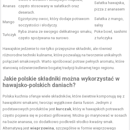
Sałatka hawajska,
Ananas
często stosowany w sałatkach oraz
pizza z ananasem
deserach.
Egzotyczny owoc, który dodaje potrawom
Sałatka z mango,
Mango
soczystości i słodyczy.
salsy
Ryba
znana ze swojego delikatnego smaku,
Poke bowl, sashimi
Tuńczyk
często spożywana na surowo.
z tuńczyka
Hawajskie jedzenie to nie tylko przepyszne składniki, ale również
różnorodne techniki kulinarne, które pozwalają na tworzenie unikalnych
połączeń smakowych. Warto spróbować potraw pełnych aromatu, które
stanowią odzwierciedlenie bogatej tradycji kulinarnej tego regionu.
Jakie polskie składniki można wykorzystać w
hawajsko-polskich daniach?
Polska kuchnia oferuje wiele składników, które świetnie komponują się z
hawajskimi smakami, tworząc wyjątkowe dania fusion. Jednym z
podstawowych produktów jest
kurczak
, który w hawajskich potrawach
często pojawia się w postaci grillowanej. Można go marynować w sosach
na bazie ananasa, co dodatkowo podkreśli słodko-kwaśny smak.
Alternatywą jest
wieprzowina
, szczególnie w formie wieprzowego