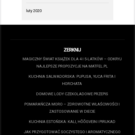
luty 2020
ZERKNIJ
MAGICZNY ŚWIAT KSIĄŻEK DLA 4 I 5-LATKÓW – ODKRYJ
NAJLEPSZE PROPOZYCJE NA MATFEL.PL
KUCHNIA SALWADORSKA: PUPUSA, YUCA FRITA I
HORCHATA
DOMOWE LODY CZEKOLADOWE PRZEPIS
POMARAŃCZA MORO – ZDROWOTNE WŁAŚCIWOŚCI I
ZASTOSOWANIE W DIECIE
KUCHNIA ESTOŃSKA: KALI, HÕÕGVEIN I PIRUKAD
JAK PRZYGOTOWAĆ SOCZYSTEGO I AROMATYCZNEGO