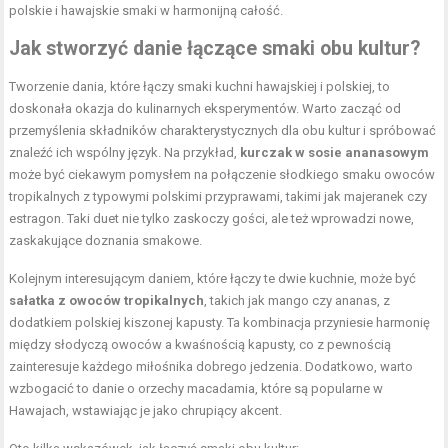
polskie i hawajskie smaki w harmonijną całość.
Jak stworzyć danie łączące smaki obu kultur?
Tworzenie dania, które łączy smaki kuchni hawajskiej i polskiej, to
doskonała okazja do kulinarnych eksperymentów. Warto zacząć od
przemyślenia składników charakterystycznych dla obu kultur i spróbować
znaleźć ich wspólny język. Na przykład,
kurczak w sosie ananasowym
może być ciekawym pomysłem na połączenie słodkiego smaku owoców
tropikalnych z typowymi polskimi przyprawami, takimi jak majeranek czy
estragon. Taki duet nie tylko zaskoczy gości, ale też wprowadzi nowe,
zaskakujące doznania smakowe.
Kolejnym interesującym daniem, które łączy te dwie kuchnie, może być
sałatka z owoców tropikalnych
, takich jak mango czy ananas, z
dodatkiem polskiej kiszonej kapusty. Ta kombinacja przyniesie harmonię
między słodyczą owoców a kwaśnością kapusty, co z pewnością
zainteresuje każdego miłośnika dobrego jedzenia. Dodatkowo, warto
wzbogacić to danie o orzechy macadamia, które są popularne w
Hawajach, wstawiając je jako chrupiący akcent.