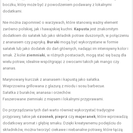
boczku, który może być z powodzeniem podawany z lokalnymi
dodatkami.
Nie można zapomnieć o warzywach, które stanowią ważny element
zarówno polskiej, jak i hawajskiej kuchni.
Kapusta
jest znakomitym
dodatkiem do sałatek lub jako składnik potraw duszonych, w połączeniu
z ananasem czy papryką.
Buraki
mogą być wykorzystane w formie
sałatek lub jako dodatek do dań głównych, nadając im intensywny kolor i
smak. Z kolei
ziemniaki
, w różnych postaciach, mogą stać się bazą dla
wielu potraw, idealnie współgrając z owocami takich jak mango czy
ananas.
Marynowany kurczak z ananasem i kapustą jako sałatka.
Wieprzowina grillowana z glazurą z miodu i sosu barbecue.
Sałatka z buraków, ananasa i orzechów.
Faszerowane ziemniaki z mięsem i lokalnymi przyprawami.
Do przyrządzania tych dań warto również wykorzystać tradycyjne
przyprawy, takie jak
czosnek
,
pieprz
czy
majeranek
, które wprowadzą
dodatkowy aromat i głębię smaku. Dzięki kreatywnemu podejściu do
składników, można tworzyć ciekawe i niebanalne potrawy, które łączą