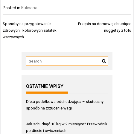
Posted in
Kulinaria
Nawigacja
Sposoby na przygotowanie
Przepis na domowe, chrupiące
wpisu
zdrowych i kolorowych sałatek
nuggetsy z tofu
warzywnych
OSTATNIE WPISY
Dieta pudełkowa odchudzająca – skuteczny
sposób na zrzucenie wagi
Jak schudnąć 10 kg w 2 miesiące? Przewodnik
po diecie i ćwiczeniach