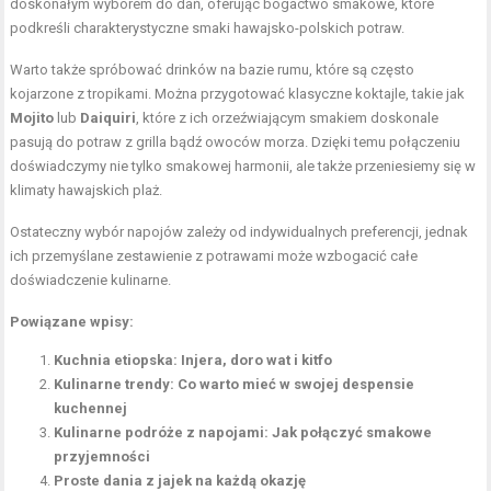
doskonałym wyborem do dań, oferując bogactwo smakowe, które
podkreśli charakterystyczne smaki hawajsko-polskich potraw.
Warto także spróbować drinków na bazie rumu, które są często
kojarzone z tropikami. Można przygotować klasyczne koktajle, takie jak
Mojito
lub
Daiquiri
, które z ich orzeźwiającym smakiem doskonale
pasują do potraw z grilla bądź owoców morza. Dzięki temu połączeniu
doświadczymy nie tylko smakowej harmonii, ale także przeniesiemy się w
klimaty hawajskich plaż.
Ostateczny wybór napojów zależy od indywidualnych preferencji, jednak
ich przemyślane zestawienie z potrawami może wzbogacić całe
doświadczenie kulinarne.
Powiązane wpisy:
Kuchnia etiopska: Injera, doro wat i kitfo
Kulinarne trendy: Co warto mieć w swojej despensie
kuchennej
Kulinarne podróże z napojami: Jak połączyć smakowe
przyjemności
Proste dania z jajek na każdą okazję