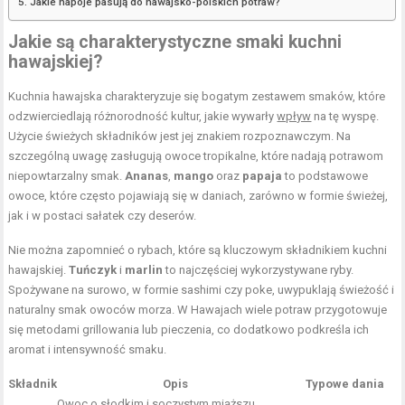
Jakie napoje pasują do hawajsko-polskich potraw?
Jakie są charakterystyczne smaki kuchni
hawajskiej?
Kuchnia hawajska charakteryzuje się bogatym zestawem smaków, które
odzwierciedlają różnorodność kultur, jakie wywarły
wpływ
na tę wyspę.
Użycie świeżych składników jest jej znakiem rozpoznawczym. Na
szczególną uwagę zasługują owoce tropikalne, które nadają potrawom
niepowtarzalny smak.
Ananas
,
mango
oraz
papaja
to podstawowe
owoce, które często pojawiają się w daniach, zarówno w formie świeżej,
jak i w postaci sałatek czy deserów.
Nie można zapomnieć o rybach, które są kluczowym składnikiem kuchni
hawajskiej.
Tuńczyk
i
marlin
to najczęściej wykorzystywane ryby.
Spożywane na surowo, w formie sashimi czy poke, uwypuklają świeżość i
naturalny smak owoców morza. W Hawajach wiele potraw przygotowuje
się metodami grillowania lub pieczenia, co dodatkowo podkreśla ich
aromat i intensywność smaku.
Składnik
Opis
Typowe dania
Owoc o słodkim i soczystym miąższu,