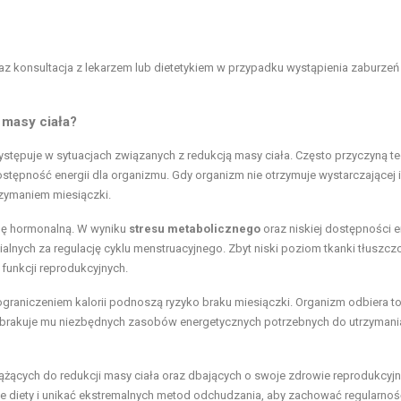
az konsultacja z lekarzem lub dietetykiem w przypadku wystąpienia zaburzeń
 masy ciała?
ystępuje w sytuacjach związanych z redukcją masy ciała. Często przyczyną t
ostępność energii dla organizmu. Gdy organizm nie otrzymuje wystarczającej i
rzymaniem miesiączki.
ę hormonalną. W wyniku
stresu metabolicznego
oraz niskiej dostępności e
nych za regulację cyklu menstruacyjnego. Zbyt niski poziom tkanki tłuszcz
funkcji reprodukcyjnych.
raniczeniem kalorii podnoszą ryzyko braku miesiączki. Organizm odbiera to
brakuje mu niezbędnych zasobów energetycznych potrzebnych do utrzymania 
ążących do redukcji masy ciała oraz dbających o swoje zdrowie reprodukcyjn
 diety i unikać ekstremalnych metod odchudzania, aby zachować regularnoś