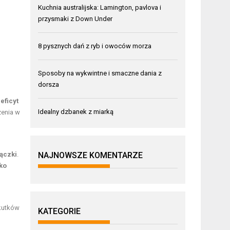
Kuchnia australijska: Lamington, pavlova i
przysmaki z Down Under
8 pysznych dań z ryb i owoców morza
Sposoby na wykwintne i smaczne dania z
dorsza
eficyt
Idealny dzbanek z miarką
zenia w
ączki
.
NAJNOWSZE KOMENTARZE
ko
skutków
KATEGORIE