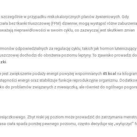
, szczególnie w przypadku niskokalorycznych planów żywieniowych. Gdy
iała bez tkanki tłuszczowej (FFM) dziennie, mogą wystąpić różne zaburzeni
zauważają nieprawidłowości w swoim cyklu, co zazwyczaj jest skutkiem zmian
monów odpowiedzialnych za regulację cyklu, takich jak hormon luteinizujący
 tłuszczowej dochodzi do obniżenia poziomu leptyny. To zjawisko prowadzi do
zki
.
e jest zwiększenie podaży energii powyżej wspomnianych
45 kcal
na kilogra
stępności energii oraz stabilizuje funkcje reprodukcyjne organizmu. Dodatko
tylko do problemów związanych z miesiączką, ale również do ogólnego pogor
miesiączkowego. Zbyt niski jej poziom może prowadzić do zatrzymania menstru
asa ciała spada poniżej pewnego poziomu, często decyduje się „wyłączyć” f