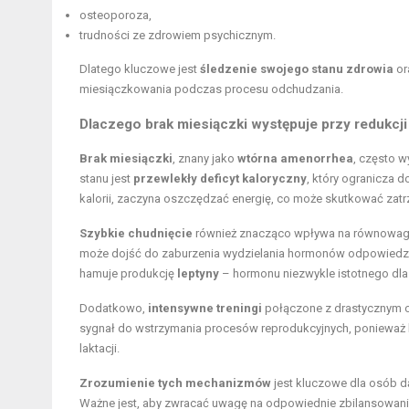
osteoporoza,
trudności ze zdrowiem psychicznym.
Dlatego kluczowe jest
śledzenie swojego stanu zdrowia
or
miesiączkowania podczas procesu odchudzania.
Dlaczego brak miesiączki występuje przy redukcji
Brak miesiączki
, znany jako
wtórna amenorrhea
, często w
stanu jest
przewlekły deficyt kaloryczny
, który ogranicza d
kalorii, zaczyna oszczędzać energię, co może skutkować zat
Szybkie chudnięcie
również znacząco wpływa na równowag
może dojść do zaburzenia wydzielania hormonów odpowiedzial
hamuje produkcję
leptyny
– hormonu niezwykle istotnego dla 
Dodatkowo,
intensywne treningi
połączone z drastycznym og
sygnał do wstrzymania procesów reprodukcyjnych, ponieważ 
laktacji.
Zrozumienie tych mechanizmów
jest kluczowe dla osób d
Ważne jest, aby zwracać uwagę na odpowiednie zbilansowanie