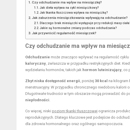
Czy odchudzanie ma wpływ na miesiączkę?
Jak dieta wpływa na cykl miesiączkowy?
Jak tkanka tłuszczowa wpływa na miesiączkę?
Jak zaburzenia miesiączkowania wpływają na odchudzanie?
Dlaczego brak miesiączki występuje przy redukcji masy ciała
Jakie są hormonalne zmiany podczas odchudzania?
Jak przywrócić regularność miesiączek?
Czy odchudzanie ma wpływ na miesiąc
Odchudzanie
może znacząco wpływać na regularność cyklu 
kaloryczny
, zwłaszcza w przypadku restrykcyjnych diet. Kied
wydzielaniu hormonów, takich jak
hormon luteinizujący
, co
Zbyt niska dostępność energii
, poniżej
30 kcal
na kilogram 
menstruacyjny. W przypadku chronicznego niedoboru kalorii 
Długotrwałe trudności w tym obszarze mogą prowadzić do p
niepłodności
.
Co więcej, niski
poziom tkanki tłuszczowej
ogranicza produk
reprodukcyjnych. Dlatego kluczowe jest podejście do odchu
dla zdrowia hormonalnego oraz ogólnego samopoczucia.