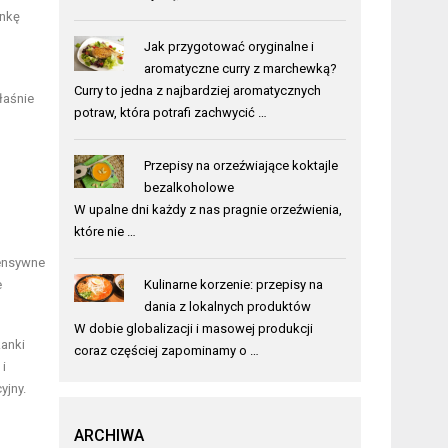
ankę
Jak przygotować oryginalne i
aromatyczne curry z marchewką?
Curry to jedna z najbardziej aromatycznych
łaśnie
potraw, która potrafi zachwycić …
Przepisy na orzeźwiające koktajle
bezalkoholowe
W upalne dni każdy z nas pragnie orzeźwienia,
które nie …
tensywne
e
Kulinarne korzenie: przepisy na
dania z lokalnych produktów
W dobie globalizacji i masowej produkcji
kanki
coraz częściej zapominamy o …
i
yjny.
ARCHIWA