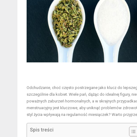
Odchudzanie, choć często postrzegane jako klucz do lepsze
szczególnie dla kobiet. Wiele pań, dążąc do idealnej figury, n
poważnych zaburzeń hormonalnych, a w skrajnych przypadkach 
menstruacyjny jest kluczowe, aby uniknąć problemów zdrowot
styl życia wpływają na regularność miesiączek? Warto przyjr
Spis treści