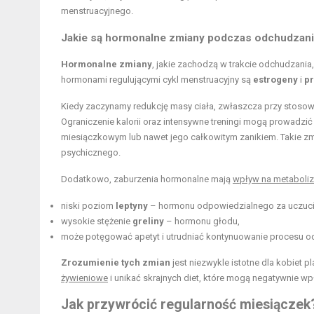
menstruacyjnego.
Jakie są hormonalne zmiany podczas odchudzani
Hormonalne zmiany
, jakie zachodzą w trakcie odchudzani
hormonami regulującymi cykl menstruacyjny są
estrogeny
i
p
Kiedy zaczynamy redukcję masy ciała, zwłaszcza przy stoso
Ograniczenie kalorii oraz intensywne treningi mogą prowadzi
miesiączkowym lub nawet jego całkowitym zanikiem. Takie zm
psychicznego.
Dodatkowo, zaburzenia hormonalne mają
wpływ na metaboli
niski poziom
leptyny
– hormonu odpowiedzialnego za uczucie
wysokie stężenie
greliny
– hormonu głodu,
może potęgować apetyt i utrudniać kontynuowanie procesu o
Zrozumienie tych zmian
jest niezwykle istotne dla kobiet 
żywieniowe
i unikać skrajnych diet, które mogą negatywnie
Jak przywrócić regularność miesiączek