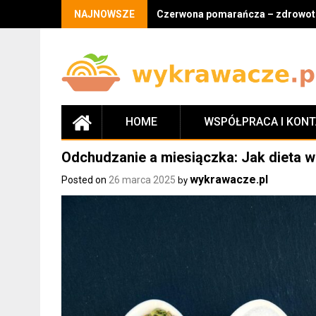
Skip
NAJNOWSZE
Czerwona pomarańcza – zdrowotne
to
content
HOME
WSPÓŁPRACA I KON
Odchudzanie a miesiączka: Jak dieta w
wykrawacze.pl
Posted on
26 marca 2025
by