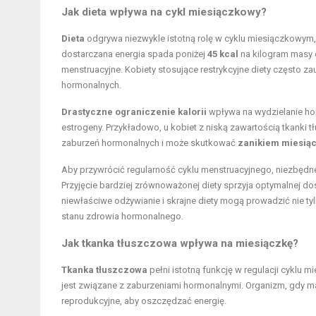
Jak dieta wpływa na cykl miesiączkowy?
Dieta
odgrywa niezwykle istotną rolę w cyklu miesiączkowym
dostarczana energia spada poniżej
45 kcal
na kilogram masy c
menstruacyjne. Kobiety stosujące restrykcyjne diety często 
hormonalnych.
Drastyczne ograniczenie kalorii
wpływa na wydzielanie hor
estrogeny. Przykładowo, u kobiet z niską zawartością tkanki
zaburzeń hormonalnych i może skutkować
zanikiem miesiąc
Aby przywrócić regularność cyklu menstruacyjnego, niezbędn
Przyjęcie bardziej zrównoważonej diety sprzyja optymalnej do
niewłaściwe odżywianie i skrajne diety mogą prowadzić nie 
stanu zdrowia hormonalnego.
Jak tkanka tłuszczowa wpływa na miesiączkę?
Tkanka tłuszczowa
pełni istotną funkcję w regulacji cyklu 
jest związane z zaburzeniami hormonalnymi. Organizm, gdy m
reprodukcyjne, aby oszczędzać energię.