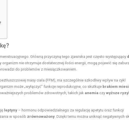
?
zkę?
menstruacyjnego. Główną przyczyną tego zjawiska jest często występujący
d
y organizm nie otrzymuje dostatecznej ilości energii, mogą pojawić się zabur
 prowadzi do problemów z miesiączkowaniem.
beztłuszczowej masy ciała (FFM), ma szczególnie szkodliwy wpływ na cykl
organizm może „wyłączyć” funkcje reprodukcyjne, co skutkuje
brakiem miesi
oważniejszych problemów zdrowotnych, takich jak
anemia
czy
wyższe ryzy
cję
leptyny
– hormonu odpowiedzialnego za regulację apetytu oraz funkcji
dzania w sposób
zrównoważony
. Dzięki temu można uniknąć negatywnych 