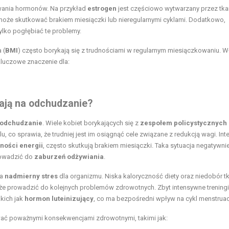
wania hormonów. Na przykład
estrogen
jest częściowo wytwarzany przez tk
może skutkować brakiem miesiączki lub nieregularnymi cyklami. Dodatkowo,
lko pogłębiać te problemy.
 (
BMI
) często borykają się z trudnościami w regularnym miesiączkowaniu. W
luczowe znaczenie dla:
ają na odchudzanie?
odchudzanie
. Wiele kobiet borykających się z
zespołem policystycznych
 co sprawia, że trudniej jest im osiągnąć cele związane z redukcją wagi. In
pności energii
, często skutkują brakiem miesiączki. Taka sytuacja negatywni
rowadzić do
zaburzeń odżywiania
.
za
nadmierny stres
dla organizmu. Niska kaloryczność diety oraz niedobór t
e prowadzić do kolejnych problemów zdrowotnych. Zbyt intensywne treningi 
kich jak
hormon luteinizujący
, co ma bezpośredni wpływ na cykl menstruac
ać poważnymi konsekwencjami zdrowotnymi, takimi jak: