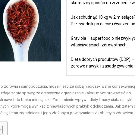
skuteczny sposób na zrzucenie w
Jak schudnąć 10 kg w 2 miesiące
Przewodnik po diecie i ćwiczenia
Graviola – superfood o niezwykły
właściwościach zdrowotnych
Dieta dobrych produktów (DDP) –
zdrowe nawyki i zasady żywienia
go zdrowia i samopoczucia, może nieść ze sobą nieoczekiwane konsekwencj
ie zdaje sobie sprawy, że drastyczne ograniczenie kalorii może prowadzić do
nawet do braku miesiączki. Zrozumienie wpływu diety i masy ciała na cykl
nych, które mogą wynikać z niewłaściwych praktyk odchudzania. Jak zatem d
zeć się temu zagadnieniu i jego złożonym powiązaniom z kobiecym zdrowiem.