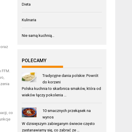
Dieta
Kulinaria
a
Nie samą kuchnią…
 oraz
POLECAMY
m FFM.
Tradycyjne dania polskie: Powrót
wo,
do korzeni
szenia
Polska kuchnia to skarbnica smaków, która od
wieków łączy pokolenia …
10 smacznych przekąsek na
acji, co
wynos
unkcje
W dzisiejszym zabieganym świecie często
zastanawiamy się, co zabrać ze …