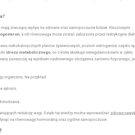
a?
a, mają znaczący wpływ na zdrowie oraz samopoczucie kobiet. Kluczowymi
rogesteron
, a ich równowaga może zostać zaburzona przez restrykcyjne diet
waniu niskokalorycznych planów żywieniowych, poziom estrogenów często s
ć do
stresu metabolicznego
, co z kolei skutkuje nieregularnościami w cyklu
iany zazwyczaj są wynikiem nadmiernego obciążenia zarówno fizycznego, jak
zm
organizmu. Na przykład:
 sytości,
dchudzania.
planujących redukcję wagi. Dzięki tej wiedzy można wprowadzać
zdrowe nawyk
 wpłynąć na równowagę hormonalną oraz ogólne samopoczucie.
?