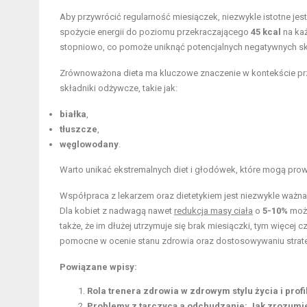
Aby przywrócić regularność miesiączek, niezwykle istotne jes
spożycie energii do poziomu przekraczającego
45 kcal
na każ
stopniowo, co pomoże uniknąć potencjalnych negatywnych s
Zrównoważona dieta ma kluczowe znaczenie w kontekście prz
składniki odżywcze, takie jak:
białka
,
tłuszcze
,
węglowodany
.
Warto unikać ekstremalnych diet i głodówek, które mogą pro
Współpraca z lekarzem oraz dietetykiem jest niezwykle ważn
Dla kobiet z nadwagą nawet
redukcja masy ciała
o
5-10%
może
także, że im dłużej utrzymuje się brak miesiączki, tym więcej
pomocne w ocenie stanu zdrowia oraz dostosowywaniu strateg
Powiązane wpisy:
Rola trenera zdrowia w zdrowym stylu życia i prof
Problemy z tarczycą a odchudzanie: Jak zrozum