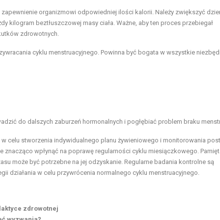
t zapewnienie organizmowi odpowiedniej ilości kalorii. Należy zwiększyć dzi
dy kilogram beztłuszczowej masy ciała. Ważne, aby ten proces przebiegał
kutków zdrowotnych.
ywracania cyklu menstruacyjnego. Powinna być bogata w wszystkie niezbę
wadzić do dalszych zaburzeń hormonalnych i pogłębiać problem braku menstr
a w celu stworzenia indywidualnego planu żywieniowego i monitorowania pos
 znacząco wpłynąć na poprawę regularności cyklu miesiączkowego. Pamię
 czasu może być potrzebne na jej odzyskanie. Regularne badania kontrolne są
ii działania w celu przywrócenia normalnego cyklu menstruacyjnego.
ilaktyce zdrowotnej
ieć wyzwania?