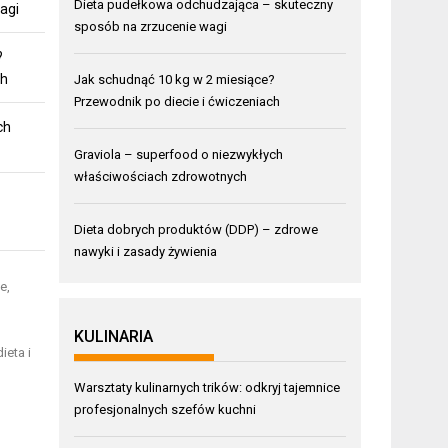
Dieta pudełkowa odchudzająca – skuteczny
agi
sposób na zrzucenie wagi
?
ch
Jak schudnąć 10 kg w 2 miesiące?
Przewodnik po diecie i ćwiczeniach
ch
Graviola – superfood o niezwykłych
właściwościach zdrowotnych
Dieta dobrych produktów (DDP) – zdrowe
nawyki i zasady żywienia
e,
KULINARIA
ieta i
Warsztaty kulinarnych trików: odkryj tajemnice
profesjonalnych szefów kuchni