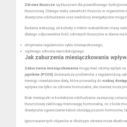
Zdrowe tłuszcze
są kluczowe dla prawidłowego funkcjono
tłuszczową. Dlatego niska zawartość tłuszczu w organizmie 
drastyczne odchudzanie oraz niedobory energetyczne mogą ty
Badania wskazują, że kobiety z niskim wskaźnikiem masy ciała
dlatego odpowiednia ilość zdrowych tłuszczów w diecie ma k
utrzymania regularności cyklu miesiączkowego,
ogólnego zdrowia reprodukcyjnego.
Jak zaburzenia miesiączkowania wpływ
Zaburzenia miesiączkowania
mogą mieć istotny wpływ na
jajników (PCOS)
doświadcza problemów z regularnością cyklu,
treningi i niewłaściwe diety, które prowadzą do
niskiej dostę
wpływa nie tylko na zdrowie hormonalne, ale również może p
Brak miesiączki w kontekście odchudzania zazwyczaj oznac
tłuszczowej zakłócają równowagę hormonalną, co z kolei moż
drastyczne ograniczenie kalorii obniżają poziom hormonów, ta
Ignorowanie tych objawów w dłuższym okresie może skutkow