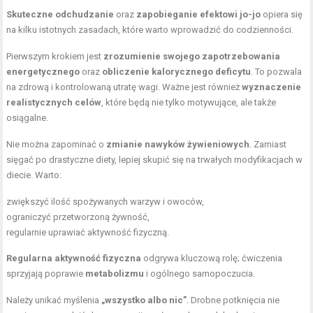
Skuteczne odchudzanie
oraz
zapobieganie efektowi jo-jo
opiera się
na kilku istotnych zasadach, które warto wprowadzić do codzienności.
Pierwszym krokiem jest
zrozumienie swojego zapotrzebowania
energetycznego
oraz
obliczenie kalorycznego deficytu
. To pozwala
na zdrową i kontrolowaną utratę wagi. Ważne jest również
wyznaczenie
realistycznych celów
, które będą nie tylko motywujące, ale także
osiągalne.
Nie można zapominać o
zmianie nawyków żywieniowych
. Zamiast
sięgać po drastyczne diety, lepiej skupić się na trwałych modyfikacjach w
diecie. Warto:
zwiększyć ilość spożywanych warzyw i owoców,
ograniczyć przetworzoną żywność,
regularnie uprawiać aktywność fizyczną.
Regularna aktywność fizyczna
odgrywa kluczową rolę; ćwiczenia
sprzyjają poprawie
metabolizmu
i ogólnego samopoczucia.
Należy unikać myślenia
„wszystko albo nic”
. Drobne potknięcia nie