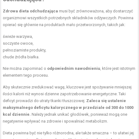
Zdrowa dieta odchudzająca
musi być zrównoważona, aby dostarczyć
organizmowi wszystkich potrzebnych składników odżywczych. Powinna
opierać się głównie na produktach mało przetworzonych, takich jak:
świeże warzywa,
soczyste owoce,
pełnoziarniste produkty,
chude źródła białka.
Nie można zapominać o
odpowiednim nawodnieniu
, które jest istotnym
elementem tego procesu.
Aby skutecznie zredukować wagę, kluczowe jest spożywanie mniejszej
ilości kalorii niż wynosi dzienne zapotrzebowanie energetyczne. Taki
deficyt prowadzi do utraty tkanki tłuszczowej.
Zaleca się ustalenie
maksymalnego deficytu kalorycznego w przedziale od 300 do 1000
kcal dziennie.
Należy jednak unikać głodówek, ponieważ mogą one
negatywnie wpływać na zdrowie i spowalniać metabolizm.
Dieta powinna być nie tylko różnorodna, ale także smaczna – to ułatwi jej