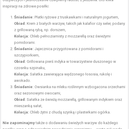
inspiracji na zdrowe posiłki:
Śniadanie:
Płatki ryżowe z truskawkami i naturalnym jogurtem,
Obiad:
Krem z białych warzyw, takich jak kalafior czy seler, podany
z grillowaną rybą, np. dorszem,
Kolacja:
Chleb pełnoziarnisty z mozzarellą oraz świeżymi
pomidorami.
Śniadanie:
Jajecznica przygotowana z pomidorami i
szczypiorkiem,
Obiad:
Grillowana pierś indyka w towarzystwie duszonego w
czosnku szpinaku,
Kolacja:
Sałatka zawierająca wędzonego łososia, rukolę i
awokado.
Śniadanie:
Owsianka na mleku roślinnym wzbogacona orzechami
oraz sezonowymi owocami,
Obiad:
Sałatka ze świeżą mozzarellą, grillowanym indykiem oraz
mieszanką sałat,
Kolacja:
Chleb żytni z chudą szynką i plasterkami ogórka.
Nie zapominajmy
także o dodawaniu świeżych warzyw do każdego