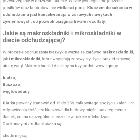
przestrzeganie w dłuższym okresie. Ważne jest regularne jedzenie
posiłków oraz kontrolowanie wielkości porcji.
Kluczem do sukcesu w
odchudzaniu jest konsekwencja w zdrowych nawykach
żywieniowych, co pozwoli osiągnąć trwałe rezultaty.
Jakie są makroskładniki i mikroskładniki w
diecie odchudzającej?
W procesie odchudzania niezwykle ważne są zarówno
makroskładniki
,
jak i
mikroskładniki
, które wspierają zdrowy styl życia oraz efektywną
utratę wagi. Makroskładniki dzielimy na trzy podstawowe grupy:
białka
,
tłuszcze
,
węglowodany
.
Białka
powinny stanowić od 15 do 25% całkowitego spożycia kalorii. Ich
odpowiednia ilość jest kluczowa dla budowy mięśni oraz regeneracji
tkanek, co ma szczególne znaczenie w trakcie odchudzania.
Doskonałymi źródłami białka są:
chude mięso,