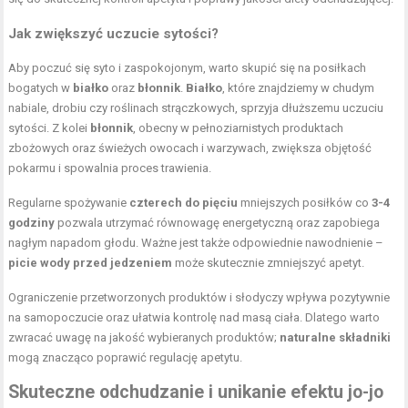
Jak zwiększyć uczucie sytości?
Aby poczuć się syto i zaspokojonym, warto skupić się na posiłkach
bogatych w
białko
oraz
błonnik
.
Białko
, które znajdziemy w chudym
nabiale, drobiu czy roślinach strączkowych, sprzyja dłuższemu uczuciu
sytości. Z kolei
błonnik
, obecny w pełnoziarnistych produktach
zbożowych oraz świeżych owocach i warzywach, zwiększa objętość
pokarmu i spowalnia proces trawienia.
Regularne spożywanie
czterech do pięciu
mniejszych posiłków co
3-4
godziny
pozwala utrzymać równowagę energetyczną oraz zapobiega
nagłym napadom głodu. Ważne jest także odpowiednie nawodnienie –
picie wody przed jedzeniem
może skutecznie zmniejszyć apetyt.
Ograniczenie przetworzonych produktów i słodyczy wpływa pozytywnie
na samopoczucie oraz ułatwia kontrolę nad masą ciała. Dlatego warto
zwracać uwagę na jakość wybieranych produktów;
naturalne składniki
mogą znacząco poprawić regulację apetytu.
Skuteczne odchudzanie i unikanie efektu jo-jo