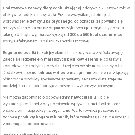
Podstawowe zasady diety odchudzającej
odgrywają kluczową rolę w
efektywnej redukcji masy ciała. Przede wszystkim, istotne jest
wprowadzenie
deficytu kalorycznego
, co oznacza, że powinno się
spożywać mniej kalorii niż organizm wykorzystuje. Optymalny poziom
takiego deficytu wynosi zazwyczaj od
300 do 500 kcal dziennie
, co
sprzyja efektywnemu spalaniu tkanki tłuszczowej.
Regularne posiłki
to kolejny element, na który warto zwrócić uwagę.
Zaleca się jedzenie
4-5 mniejszych posiłków dziennie
, co ułatwia
kontrolowanie apetytu i pozwala dłużej cieszyć się uczuciem sytości.
Dodatkowo,
różnorodność w diecie
ma ogromne znaczenie; włączając
różnorodne produkty spożywcze sprawiamy, że nasza dieta staje się
bardziej interesująca i sprzyja zdrowym nawykom żywieniowym.
Nie można zapominać o odpowiednim
nawodnieniu
– picie
wystarczającej ilości wody pozytywnie wpływa na metabolizm oraz
wspiera eliminację toksyn z organizmu. Warto również postawić na
zdrowe produkty bogate w błonnik
, które zwiększają uczucie sytości i
wspomagają proces trawienia.