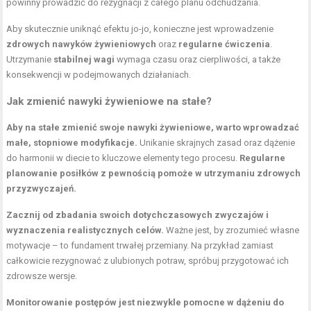
powinny prowadzić do rezygnacji z całego planu odchudzania.
Aby skutecznie uniknąć efektu jo-jo, konieczne jest wprowadzenie
zdrowych nawyków żywieniowych
oraz
regularne ćwiczenia
.
Utrzymanie
stabilnej wagi
wymaga czasu oraz cierpliwości, a także
konsekwencji w podejmowanych działaniach.
Jak zmienić nawyki żywieniowe na stałe?
Aby na stałe zmienić swoje nawyki żywieniowe, warto wprowadzać
małe, stopniowe modyfikacje.
Unikanie skrajnych zasad oraz dążenie
do harmonii w diecie to kluczowe elementy tego procesu.
Regularne
planowanie posiłków z pewnością pomoże w utrzymaniu zdrowych
przyzwyczajeń.
Zacznij od zbadania swoich dotychczasowych zwyczajów i
wyznaczenia realistycznych celów.
Ważne jest, by zrozumieć własne
motywacje – to fundament trwałej przemiany. Na przykład zamiast
całkowicie rezygnować z ulubionych potraw, spróbuj przygotować ich
zdrowsze wersje.
Monitorowanie postępów jest niezwykle pomocne w dążeniu do