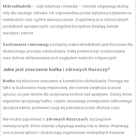
Mikroskładniki
– czyli witaminy i minerały – również odgrywają istotną
rolę dla naszego zdrowia. Ich odpowiednia podaż wpływa pozytywnie na
metabolizm oraz ogólne samopoczucie. Znajdziemy je w różnorodnych
produktach spożywczych; szczególnie korzystnie działają świeże
warzywa i owoce.
Zachowanie równowagi
pomiędzy makroskładnikami jest kluczowe dla
skutecznego procesu odchudzania. Dieta powinna być zróżnicowana
oraz dobrze zbilansowana pod względem wartości odżywczych.
Jakie jest znaczenie białka i zdrowych tłuszczy?
Białko
ma kluczowe znaczenie w kontekście odchudzania. Pomaga nie
tylko w budowaniu masy mięśniowej, ale również zwiększa uczucie
sytości, co jest istotne dla utrzymania kontroli nad apetytem. Osoby, które
regularnie spożywają białko, często zauważają zmniejszenie całkowitego
spożycia kalorii, ponieważ czują się pełniejsze przez dłuższy czas.
Nie można zapominać o
zdrowych tłuszczach
, szczególnie
nienasyconych, które również odgrywają ważną rolę w diecie. Wspierają
one uczucie sytości i dostarczają organizmowi niezbędnych kwasów