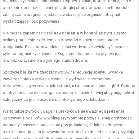
brzucha czy uczucie osłabienia to typowe oznaki, które informują nas o
potrzebie dostarczenia energii, z drugiej strony, poczucie pełności lub
zmniejszone pragnienie jedzenia wskazują, że organizm otrzymał
wystarczającą ilość pożywienia.
Nie można zapominać o roli
nawodnienia
w kontroli apetytu. Często
mylimy pragnienie z głodem, co prowadzi do nieuzasadnionego
podjadania. Picie odpowiednich ilości wody może zwiększyć uczucie
sytości i ograniczyć łaknienie. Regularne dostarczanie płynów jest
również korzystne dla ogólnego stanu zdrowia.
Spożycie
białka
ma znaczący wpływ na regulację apetytu. Wysoka
zawartość białka w diecie stymuluje wydzielanie hormonów
odpowiedzialnych za uczucie sytości, a tym samym hamuje głód. Dlatego
osoby stosujące dietę bogatą w białko znacznie łatwiej utrzymują deficyt
kaloryczny, co jest kluczowe dla efektywnego odchudzania.
Warto także zwrócić uwagę na praktykowanie
uważnego jedzenia
.
Spożywanie posiłków w wolniejszym tempie pozwala lepiej dostrzegać
momenty nasycenia oraz unikać przejadania się. Edukacja dotycząca
reakcji naszego ciała oraz świadome podejście do jedzenia przyczyniają
się do skutecznej kontroli apetytu i poprawy jakości diety odchudzającej.