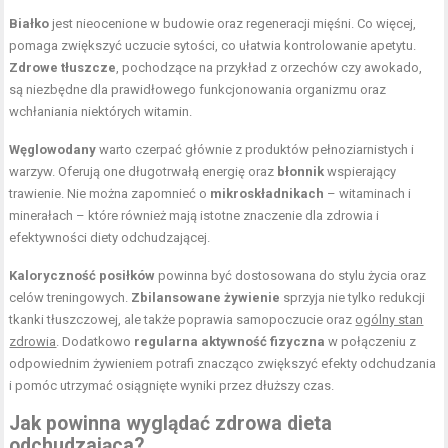
Białko
jest nieocenione w budowie oraz regeneracji mięśni. Co więcej,
pomaga zwiększyć uczucie sytości, co ułatwia kontrolowanie apetytu.
Zdrowe tłuszcze
, pochodzące na przykład z orzechów czy awokado,
są niezbędne dla prawidłowego funkcjonowania organizmu oraz
wchłaniania niektórych witamin.
Węglowodany
warto czerpać głównie z produktów pełnoziarnistych i
warzyw. Oferują one długotrwałą energię oraz
błonnik
wspierający
trawienie. Nie można zapomnieć o
mikroskładnikach
– witaminach i
minerałach – które również mają istotne znaczenie dla zdrowia i
efektywności diety odchudzającej.
Kaloryczność posiłków
powinna być dostosowana do stylu życia oraz
celów treningowych.
Zbilansowane żywienie
sprzyja nie tylko redukcji
tkanki tłuszczowej, ale także poprawia samopoczucie oraz
ogólny stan
zdrowia
. Dodatkowo
regularna aktywność fizyczna
w połączeniu z
odpowiednim żywieniem potrafi znacząco zwiększyć efekty odchudzania
i pomóc utrzymać osiągnięte wyniki przez dłuższy czas.
Jak powinna wyglądać zdrowa dieta
odchudzająca?