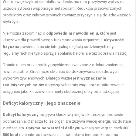
Warto zwiększyć udział białka w diecie; ma ono pozytywny wpływ na
uczucie sytości i wspomaga metabolizm. Redukcja przetworzonych
produktów oraz cukrów prostych również przyczynia się do zdrowszego
stylu życia.
Nie można zapominać o
odpowiednim nawodnieniu
, które jest
kluczowe dla prawidłowego funkcjonowania organizmu.
Aktywność
fizyczna
powinna stać się integralną częścią codziennych rutyn;
regularny ruch nie tylko sprzyja spalaniu kalorii, ale też poprawia nastrój.
Dbanie o sen oraz aspekty psychiczne związane z odchudzaniem są
równie istotne. Stres może skłaniać do dokonywania niezdrowych
wyborów żywieniowych. Dlatego ważne jest
wyznaczanie
realistycznych celów
dotyczących utraty wagi oraz monitorowanie
osiągnięć jako kluczowe elementy skutecznej diety odchudzającej.
Deficyt kaloryczny i jego znaczenie
Deficyt kaloryczny
odgrywa kluczową rolę w skutecznym procesie
odchudzania. Oznacza to, że organizm zużywa więcej energii, niż dostaje
z jedzeniem.
Optymalne wartości deficytu
wahają się w granicach
300-
500 kcal
dziennie, co pozwala na utratę około jednego kilograma