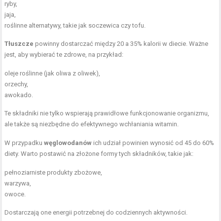
ryby,
jaja,
roślinne alternatywy, takie jak soczewica czy tofu.
Tłuszcze
powinny dostarczać między 20 a 35% kalorii w diecie. Ważne
jest, aby wybierać te zdrowe, na przykład:
oleje roślinne
(jak oliwa z oliwek),
orzechy,
awokado.
Te składniki nie tylko wspierają prawidłowe funkcjonowanie organizmu,
ale także są niezbędne do efektywnego wchłaniania witamin.
W przypadku
węglowodanów
ich udział powinien wynosić od 45 do 60%
diety. Warto postawić na złożone formy tych składników, takie jak:
pełnoziarniste produkty zbożowe,
warzywa,
owoce.
Dostarczają one energii potrzebnej do codziennych aktywności.