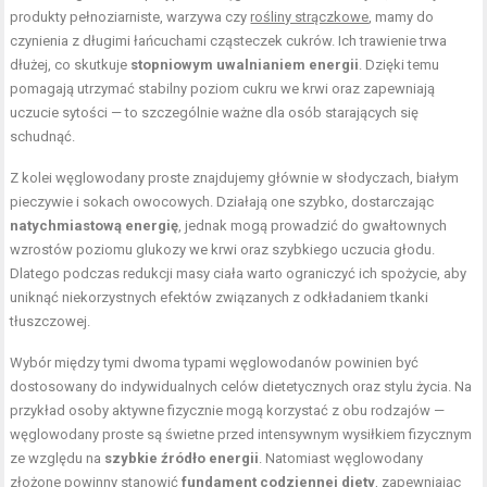
produkty pełnoziarniste, warzywa czy
rośliny strączkowe
, mamy do
czynienia z długimi łańcuchami cząsteczek cukrów. Ich trawienie trwa
dłużej, co skutkuje
stopniowym uwalnianiem energii
. Dzięki temu
pomagają utrzymać stabilny poziom cukru we krwi oraz zapewniają
uczucie sytości — to szczególnie ważne dla osób starających się
schudnąć.
Z kolei węglowodany proste znajdujemy głównie w słodyczach, białym
pieczywie i sokach owocowych. Działają one szybko, dostarczając
natychmiastową energię
, jednak mogą prowadzić do gwałtownych
wzrostów poziomu glukozy we krwi oraz szybkiego uczucia głodu.
Dlatego podczas redukcji masy ciała warto ograniczyć ich spożycie, aby
uniknąć niekorzystnych efektów związanych z odkładaniem tkanki
tłuszczowej.
Wybór między tymi dwoma typami węglowodanów powinien być
dostosowany do indywidualnych celów dietetycznych oraz stylu życia. Na
przykład osoby aktywne fizycznie mogą korzystać z obu rodzajów —
węglowodany proste są świetne przed intensywnym wysiłkiem fizycznym
ze względu na
szybkie źródło energii
. Natomiast węglowodany
złożone powinny stanowić
fundament codziennej diety
, zapewniając