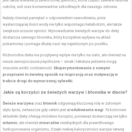
jest także unikanie przetworzonej żywności, która często zawiera nadmiar
cukrów, soli oraz konserwantów szkodliwych dla naszego zdrowia.
Należy również pamiętać o odpowiednim nawodnieniu; picie
wystarczającej ilości wody nie tylko wspomaga metabolizm, ale także
zwiększa uczucie sytości. Wprowadzanie świeżych warzyw do diety
dostarcza cennego błonnika, który korzystnie wpływa na układ
pokarmowy i pomaga dłużej czuć się najedzonym po posiłku.
Różnorodna dieta ma pozytywny wpływ nie tylko na ciało, ale również na
nasze samopoczucie psychiczne – smak i tekstura jedzenia mogą
znacznie umilić codzienność.
Eksperymentowanie z nowymi
przepisami to świetny sposób na inspirację oraz motywację w
trakcie drogi do wymarzonej sylwetki.
Jakie są korzyści ze świeżych warzyw i błonnika w diecie?
Świeże warzywa
oraz
błonnik
odgrywają kluczową rolę w zdrowym
stylu życia, zwłaszcza gdy celem jest
zredukowanie wagi
. Te kolorowe
składniki diety oferują mnóstwo korzyści, ponieważ dostarczają nie tylko
witamin
, ale również
minerałów
niezbędnych dla prawidłowego
funkcjonowania organizmu. Dzięki niskiej kaloryczności warzyw łatwiej