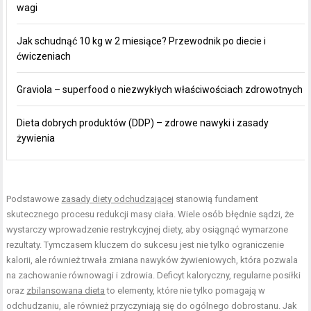
wagi
Jak schudnąć 10 kg w 2 miesiące? Przewodnik po diecie i
ćwiczeniach
Graviola – superfood o niezwykłych właściwościach zdrowotnych
Dieta dobrych produktów (DDP) – zdrowe nawyki i zasady
żywienia
Podstawowe
zasady diety odchudzającej
stanowią fundament
skutecznego procesu redukcji masy ciała. Wiele osób błędnie sądzi, że
wystarczy wprowadzenie restrykcyjnej diety, aby osiągnąć wymarzone
rezultaty. Tymczasem kluczem do sukcesu jest nie tylko ograniczenie
kalorii, ale również trwała zmiana nawyków żywieniowych, która pozwala
na zachowanie równowagi i zdrowia. Deficyt kaloryczny, regularne posiłki
oraz
zbilansowana dieta
to elementy, które nie tylko pomagają w
odchudzaniu, ale również przyczyniają się do ogólnego dobrostanu. Jak