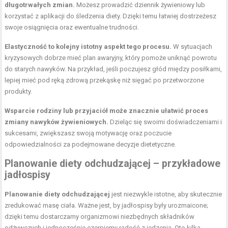
długotrwałych zmian.
Możesz prowadzić dziennik żywieniowy lub
korzystać z aplikacji do śledzenia diety. Dzięki temu łatwiej dostrzeżesz
swoje osiągnięcia oraz ewentualne trudności.
Elastyczność to kolejny istotny aspekt tego procesu.
W sytuacjach
kryzysowych dobrze mieć plan awaryjny, który pomoże uniknąć powrotu
do starych nawyków. Na przykład, jeśli poczujesz głód między posiłkami,
lepiej mieć pod ręką zdrową przekąskę niż sięgać po przetworzone
produkty.
Wsparcie rodziny lub przyjaciół może znacznie ułatwić proces
zmiany nawyków żywieniowych.
Dzieląc się swoimi doświadczeniami i
sukcesami, zwiększasz swoją motywację oraz poczucie
odpowiedzialności za podejmowane decyzje dietetyczne.
Planowanie diety
odchudzającej – przykładowe
jadłospisy
Planowanie diety odchudzającej
jest niezwykle istotne, aby skutecznie
zredukować masę ciała. Ważne jest, by jadłospisy były urozmaicone;
dzięki temu dostarczamy organizmowi niezbędnych składników
odżywczych i jednocześnie czerpiemy radość z jedzenia. Oto kilka