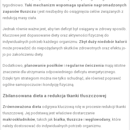
tygodniowo.
Taki mechanizm wspomaga spalanie nagromadzonych
zapasów tłuszczu
i jest niezbędny do osiągnięcia celów związanych z
redukcją masy ciała.
Jednak równie ważne jest, aby ten deficyt był osiągany w zdrowy sposób.
Kluczowe jest dopasowanie diety oraz aktywności fizycznej do
indywidualnych potrzeb każdego organizmu.
Zbyt duży niedobór kalorii
może prowadzić do niepożądanych skutków zdrowotnych oraz efektu jo-
jo po zakończeniu diety.
Dodatkowo,
planowanie posiłków
i
regularne ćwiczenia
mają istotne
znaczenie dla utrzymania odpowiedniego deficytu energetycznego.
Dzięki tym strategiom można nie tylko schudnąć, ale również poprawić
ogólne samopoczucie i kondycję fizyczną.
Zbilansowana dieta a redukcja tkanki tłuszczowej
Zrównoważona dieta
odgrywa kluczową rolę w procesie redukcji tkanki
tłuszczowej. Jej podstawą jest właściwe dostarczanie
makroskładników
, takich jak
białka
,
tłuszcze
i
węglowodany
, które
należy dostosować do indywidualnych potrzeb organizmu.