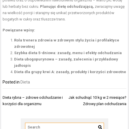
posiłku oraz o odpowiednim nawodnieniu organizmu – warto pić wodę
lub herbaty bez cukru.
Planując dietę odchudzającą,
zwracajmy uwagę
na wielkość porcji i starajmy się unikać przetworzonych produktów
bogatych w cukry oraz tłuszcze trans.
Powiązane wpisy:
Rola trenera zdrowia w zdrowym stylu życia i profilaktyce
zdrowotnej
Szybka dieta 5-dniowa: zasady, menu i efekty odchudzania
Dieta ubogopurynowa – zasady, zalecenia i przykładowy
jadłospis
Dieta dla grupy krwi A: zasady, produkty i korzyści zdrowotne
Posted in
Dieta
Nawigacja
Dieta rybna – zdrowe odchudzanie i
Jak schudnąć 10 kg w 2 miesiące?
wpisu
korzyści dla organizmu
Zdrowy plan odchudzania