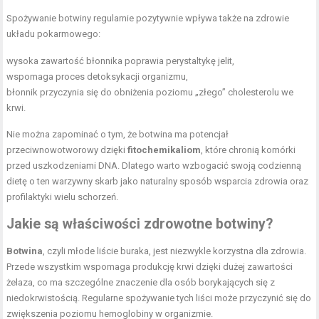
Spożywanie botwiny regularnie pozytywnie wpływa także na zdrowie
układu pokarmowego:
wysoka zawartość błonnika poprawia perystaltykę jelit,
wspomaga proces detoksykacji organizmu,
błonnik przyczynia się do obniżenia poziomu „złego” cholesterolu we
krwi.
Nie można zapominać o tym, że botwina ma potencjał
przeciwnowotworowy dzięki
fitochemikaliom
, które chronią komórki
przed uszkodzeniami DNA. Dlatego warto wzbogacić swoją codzienną
dietę o ten warzywny skarb jako naturalny sposób wsparcia zdrowia oraz
profilaktyki wielu schorzeń.
Jakie są właściwości zdrowotne botwiny?
Botwina
, czyli młode liście buraka, jest niezwykle korzystna dla zdrowia.
Przede wszystkim wspomaga produkcję krwi dzięki dużej zawartości
żelaza, co ma szczególne znaczenie dla osób borykających się z
niedokrwistością. Regularne spożywanie tych liści może przyczynić się do
zwiększenia poziomu hemoglobiny w organizmie.