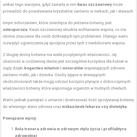
unikać tego warzywa, gdyż zawarty w nim
kwas szczawiowy
może
prowadzić do powstawania kryształów zarówno w nerkach, jak i stawach.
Innym schorzeniem, które zniechęca do jedzenia botwiny, jest
osteoporoza
. Kwas szczawiowy utrudnia wchłanianie wapnia, co ma
istotne znaczenie dla osób dotkniętych tym problemem. Dlatego warto
rozważyć ograniczenie jej spożycia przez tych z niedoborami wapnia.
Z drugiej strony botwina ma wiele pozytywnych właściwości. Jej
obecność w codziennej diecie jest szczególnie korzystna dla kobiet w
ciąży dzięki
bogactwu witamin i minerałów
wspierających zdrowie
zarówno matki, jak i dziecka. Osoby żyjące w stresujących
okolicznościach także mogą odczuć korzyści płynące z dobroczynnych
właściwości botwiny, która wspomaga organizm w trudnych chwilach.
Warto jednak pamiętać o umiarze i dostosować ilość spożywanej botwiny
do własnego stanu zdrowia oraz
wskazówek lekarza czy dietetyka
.
Powiązane wpisy:
Rola trenera zdrowia w zdrowym stylu życia i profilaktyce
zdrowotnej