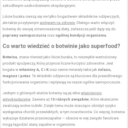
szkodliwymi uszkodzeniami oksydacyjnymi.
Liście buraka cieszą się nie tylko bogactwem składników odżywczych,
ale także pozytywnym
wpływem na zdrowie
. Dlatego warto włączyć
botwinę do swojej zrównoważonej diety, zwłaszcza jeśli dąży się do
poprawy samopoczucia
oraz
ogólnej kondycji organizmu
.
Co warto wiedzieć o botwinie jako superfood?
Botwina
, znana również jako liście buraka, to niezwykle wartościowy
produkt spożywczy, który przynosi liczne korzyści zdrowotne. Jest
bogata w
witaminy A, C i K
oraz cenne minerały takie jak
żelazo,
magnez i potas
. Te składniki odżywcze są kluczowe dla prawidłowego
funkcjonowania organizmu i wpływają na nasze ogólne samopoczucie.
Jednym z głównych atutów botwiny są jej silne
właściwości
antyoksydacyjne
. Zawiera aż
13 różnych związków
, które skutecznie
zwalczają wolne rodniki. Dzięki temu może znacząco obniżyć ryzyko
wystąpienia chorób przewlekłych, w tym nowotworów. Co więcej, botwina
wykazuje działanie przeciwzapalne — obecne w niej związki fenolowe
mogą łagodzić stany zapalne w organizmie.