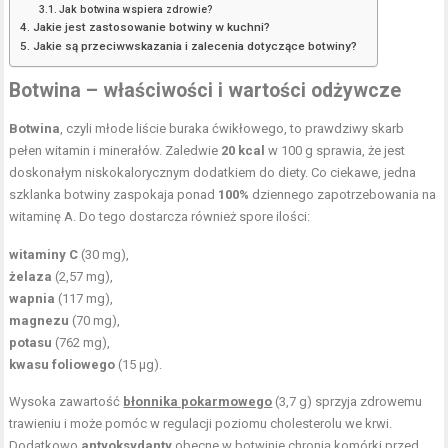
Jak botwina wspiera zdrowie?
Jakie jest zastosowanie botwiny w kuchni?
Jakie są przeciwwskazania i zalecenia dotyczące botwiny?
Botwina – właściwości i wartości odżywcze
Botwina
, czyli młode liście buraka ćwikłowego, to prawdziwy skarb
pełen witamin i minerałów. Zaledwie
20 kcal
w 100 g sprawia, że jest
doskonałym niskokalorycznym dodatkiem do diety. Co ciekawe, jedna
szklanka botwiny zaspokaja ponad
100%
dziennego zapotrzebowania na
witaminę A. Do tego dostarcza również spore ilości:
witaminy C
(30 mg),
żelaza
(2,57 mg),
wapnia
(117 mg),
magnezu
(70 mg),
potasu
(762 mg),
kwasu foliowego
(15 µg).
Wysoka zawartość
błonnika pokarmowego
(3,7 g) sprzyja zdrowemu
trawieniu i może pomóc w regulacji poziomu cholesterolu we krwi.
Dodatkowo
antyoksydanty
obecne w botwinie chronią komórki przed