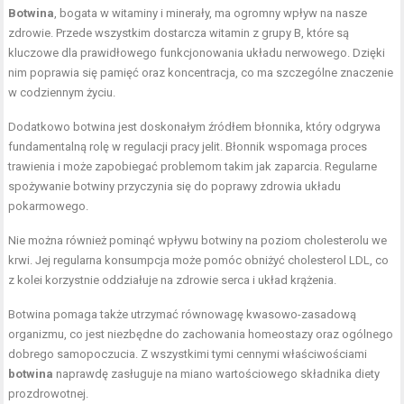
Botwina
, bogata w witaminy i minerały, ma ogromny wpływ na nasze
zdrowie. Przede wszystkim dostarcza witamin z grupy B, które są
kluczowe dla prawidłowego funkcjonowania układu nerwowego. Dzięki
nim poprawia się pamięć oraz koncentracja, co ma szczególne znaczenie
w codziennym życiu.
Dodatkowo botwina jest doskonałym źródłem błonnika, który odgrywa
fundamentalną rolę w regulacji pracy jelit. Błonnik wspomaga proces
trawienia i może zapobiegać problemom takim jak zaparcia. Regularne
spożywanie botwiny przyczynia się do poprawy zdrowia układu
pokarmowego.
Nie można również pominąć wpływu botwiny na poziom cholesterolu we
krwi. Jej regularna konsumpcja może pomóc obniżyć cholesterol LDL, co
z kolei korzystnie oddziałuje na zdrowie serca i układ krążenia.
Botwina pomaga także utrzymać równowagę kwasowo-zasadową
organizmu, co jest niezbędne do zachowania homeostazy oraz ogólnego
dobrego samopoczucia. Z wszystkimi tymi cennymi właściwościami
botwina
naprawdę zasługuje na miano wartościowego składnika diety
prozdrowotnej.