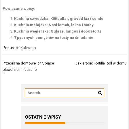
Powiązane wpisy:
Kuchnia szwedzka: Köttbullar, gravad lax i semle
Kuchnia malajska: Nasi lemak, laksa i satay
Kuchnia węgierska: Gulasz, langos i dobos torte
7 pysznych pomysłów na tosty na śniadanie
Posted in
Kulinaria
Nawigacja
Przepis na domowe, chrupiące
Jak zrobić Tortilla Roll w domu
wpisu
placki ziemniaczane
OSTATNIE WPISY