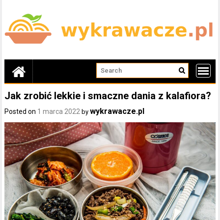
Skip
to
content
Jak zrobić lekkie i smaczne dania z kalafiora?
wykrawacze.pl
Posted on
1 marca 2022
by