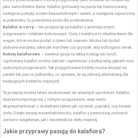
jako samodzielne danie. Kalafior gotowany na parze lub blanszowany,
następnie pokryty sosem beszamelowym i serem, a następnie zapieczony
w piekarniku, to prawdziwa uczta dla podniebienia.
Kalafior w curry
– ten przepis łączy kalafior z aromatycznymi
przyprawami i mlekiem kokosowym. Curry z kalafiora to idealne danie dla
wegan, które można podać z ryżem lub naanem. Można też dodać
ulubione warzywa, takie jak marchew czy groszek, aby wzbogacić smak.
Kotlety kalafiorowe
– świetna opcja na lekką kolację lub lunch.
Ugotowany kalafior można zetrzeć i wymieszać z bułką tartą, jajkiem oraz
ulubionymi przyprawami. Tak przygotowane kotlety można smażyć na
patelni lub piec w piekarniku, co sprawia, że są zdrową alternatywą dla
tradycyjnych kotletów mięsnych.
Te przepisy można łatwo dostosować do własnych upodobań. Kalafior
dobrze komponuje się z różnymi przyprawami, więc warto
eksperymentować z dodatkami takimi jak czosnek, papryka, czy świeże
zioła. Dzięki swojej wszechstronności, kalafior z pewnością zadowoli
zarówno wegetarian, jak i zwolenników diety mięsnej.
Jakie przyprawy pasują do kalafiora?