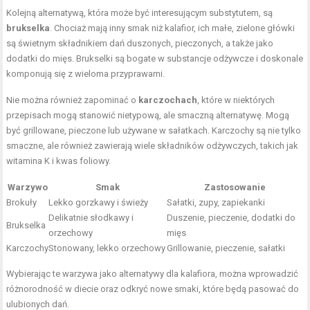
Kolejną alternatywą, która może być interesującym substytutem, są
brukselka
. Chociaż mają inny smak niż kalafior, ich małe, zielone główki
są świetnym składnikiem dań duszonych, pieczonych, a także jako
dodatki do mięs. Brukselki są bogate w substancje odżywcze i doskonale
komponują się z wieloma przyprawami.
Nie można również zapominać o
karczochach
, które w niektórych
przepisach mogą stanowić nietypową, ale smaczną alternatywę. Mogą
być grillowane, pieczone lub używane w sałatkach. Karczochy są nie tylko
smaczne, ale również zawierają wiele składników odżywczych, takich jak
witamina K i kwas foliowy.
Warzywo
Smak
Zastosowanie
Brokuły
Lekko gorzkawy i świeży
Sałatki, zupy, zapiekanki
Delikatnie słodkawy i
Duszenie, pieczenie, dodatki do
Brukselka
orzechowy
mięs
Karczochy
Stonowany, lekko orzechowy
Grillowanie, pieczenie, sałatki
Wybierając te warzywa jako alternatywy dla kalafiora, można wprowadzić
różnorodność w diecie oraz odkryć nowe smaki, które będą pasować do
ulubionych dań.