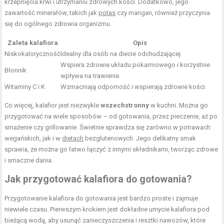
krzepnięcia krwi i utrzymaniu zdrowych kości. Dodatkowo, jego
zawartość minerałów, takich jak
potas
czy mangan, również przyczynia
się do ogólnego zdrowia organizmu.
Zaleta kalafiora
Opis
Niskokaloryczność
Idealny dla osób na diecie odchudzającej.
Wspiera zdrowie układu pokarmowego i korzystnie
Błonnik
wpływa na trawienie.
Witaminy C i K
Wzmacniają odporność i wspierają zdrowie kości.
Co więcej, kalafior jest niezwykle
wszechstronny
w kuchni. Można go
przygotować na wiele sposobów – od gotowania, przez pieczenie, aż po
smażenie czy grillowanie. Świetnie sprawdza się zarówno w potrawach
wegańskich, jak i w
dietach
bezglutenowych. Jego delikatny smak
sprawia, że można go łatwo łączyć z innymi składnikami, tworząc zdrowe
i smaczne dania.
Jak przygotować kalafiora do gotowania?
Przygotowanie kalafiora do gotowania jest bardzo proste i zajmuje
niewiele czasu. Pierwszym krokiem jest dokładne umycie kalafiora pod
bieżącą wodą, aby usunąć zanieczyszczenia i resztki nawozów, które