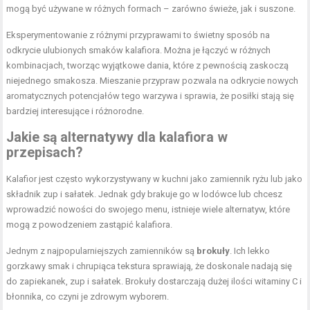
mogą być używane w różnych formach – zarówno świeże, jak i suszone.
Eksperymentowanie z różnymi przyprawami to świetny sposób na
odkrycie ulubionych smaków kalafiora. Można je łączyć w różnych
kombinacjach, tworząc wyjątkowe dania, które z pewnością zaskoczą
niejednego smakosza. Mieszanie przypraw pozwala na odkrycie nowych
aromatycznych potencjałów tego warzywa i sprawia, że posiłki stają się
bardziej interesujące i różnorodne.
Jakie są alternatywy dla kalafiora w
przepisach?
Kalafior jest często wykorzystywany w kuchni jako zamiennik ryżu lub jako
składnik zup i sałatek. Jednak gdy brakuje go w lodówce lub chcesz
wprowadzić nowości do swojego menu, istnieje wiele alternatyw, które
mogą z powodzeniem zastąpić kalafiora.
Jednym z najpopularniejszych zamienników są
brokuły
. Ich lekko
gorzkawy smak i chrupiąca tekstura sprawiają, że doskonale nadają się
do zapiekanek, zup i sałatek. Brokuły dostarczają dużej ilości witaminy C i
błonnika, co czyni je zdrowym wyborem.