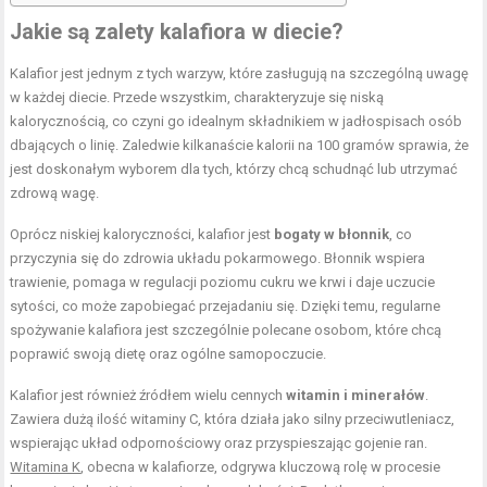
Jakie są zalety kalafiora w diecie?
Kalafior jest jednym z tych warzyw, które zasługują na szczególną uwagę
w każdej diecie. Przede wszystkim, charakteryzuje się niską
kalorycznością, co czyni go idealnym składnikiem w jadłospisach osób
dbających o linię. Zaledwie kilkanaście kalorii na 100 gramów sprawia, że
jest doskonałym wyborem dla tych, którzy chcą schudnąć lub utrzymać
zdrową wagę.
Oprócz niskiej kaloryczności, kalafior jest
bogaty w błonnik
, co
przyczynia się do zdrowia układu pokarmowego. Błonnik wspiera
trawienie, pomaga w regulacji poziomu cukru we krwi i daje uczucie
sytości, co może zapobiegać przejadaniu się. Dzięki temu, regularne
spożywanie kalafiora jest szczególnie polecane osobom, które chcą
poprawić swoją dietę oraz ogólne samopoczucie.
Kalafior jest również źródłem wielu cennych
witamin i minerałów
.
Zawiera dużą ilość witaminy C, która działa jako silny przeciwutleniacz,
wspierając układ odpornościowy oraz przyspieszając gojenie ran.
Witamina K
, obecna w kalafiorze, odgrywa kluczową rolę w procesie