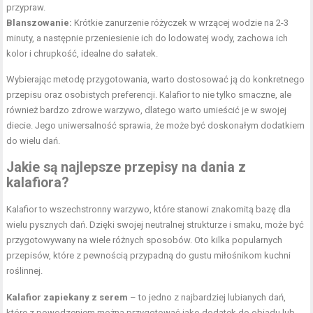
przypraw.
Blanszowanie:
Krótkie zanurzenie różyczek w wrzącej wodzie na 2-3
minuty, a następnie przeniesienie ich do lodowatej wody, zachowa ich
kolor i chrupkość, idealne do sałatek.
Wybierając metodę przygotowania, warto dostosować ją do konkretnego
przepisu oraz osobistych preferencji. Kalafior to nie tylko smaczne, ale
również bardzo zdrowe warzywo, dlatego warto umieścić je w swojej
diecie. Jego uniwersalność sprawia, że może być doskonałym dodatkiem
do wielu dań.
Jakie są najlepsze przepisy na dania z
kalafiora?
Kalafior to wszechstronny warzywo, które stanowi znakomitą bazę dla
wielu pysznych dań. Dzięki swojej neutralnej strukturze i smaku, może być
przygotowywany na wiele różnych sposobów. Oto kilka popularnych
przepisów, które z pewnością przypadną do gustu miłośnikom kuchni
roślinnej.
Kalafior zapiekany z serem
– to jedno z najbardziej lubianych dań,
które z powodzeniem można przygotować jako dodatek do obiadu lub