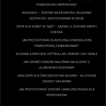
POMIDOROWO-PAPRYKOWĄ?
AWOKADO – ZDROWE WŁAŚCIWOŚCI, SKŁADNIKI
ODŻYWCZE I ZASTOSOWANIE W DIECIE
DIETA DLA KOBIET W CIĄŻY – ZADBAJ O ZDROWIE MATKI I
DZIECKA
JAK PRZYGOTOWAĆ KLASYCZNĄ, DOMOWĄ ZUPĘ
POMIDOROWĄ Z MAKARONEM?
KUCHNIA SZWEDZKA: KÖTTBULLAR, GRAVAD LAX I SEMLE
JAK ZROBIĆ DOMOWE NALEŚNIKI NA SŁODKO Z
ULUBIONYM DODATKIEM?
JADŁOSPIS DLA ĆWICZĄCYCH NA SIŁOWNI – KLUCZOWE
ZASADY I SKŁADNIKI
JAK PRZYGOTOWAĆ ZDROWE I SMACZNE POSIŁKI DLA
SPORTOWCÓW