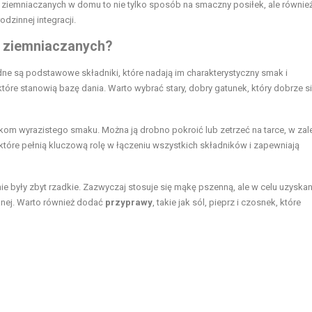
 ziemniaczanych w domu to nie tylko sposób na smaczny posiłek, ale równie
dzinnej integracji.
w ziemniaczanych?
e są podstawowe składniki, które nadają im charakterystyczny smak i
 które stanowią bazę dania. Warto wybrać stary, dobry gatunek, który dobrze si
ckom wyrazistego smaku. Można ją drobno pokroić lub zetrzeć na tarce, w zal
 które pełnią kluczową rolę w łączeniu wszystkich składników i zapewniają
 nie były zbyt rzadkie. Zazwyczaj stosuje się mąkę pszenną, ale w celu uzyskan
anej. Warto również dodać
przyprawy
, takie jak sól, pieprz i czosnek, które