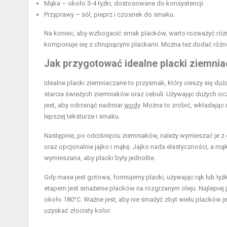
Mąka
– około 3-4 łyżki, dostosowane do konsystencji.
Przyprawy – sól, pieprz i czosnek do smaku.
Na koniec, aby wzbogacić smak placków, warto rozważyć ró
komponuje się z chrupiącymi plackami. Można też dodać różn
Jak przygotować idealne placki ziemni
Idealne placki ziemniaczane to przysmak, który cieszy się d
starcia świeżych ziemniaków oraz cebuli. Używając dużych oc
jest, aby odcisnąć nadmiar
wody
. Można to zrobić, wkładając
lepszej teksturze i smaku.
Następnie, po odciśnięciu ziemniaków, należy wymieszać je
oraz opcjonalnie jajko i mąkę. Jajko nada elastyczności, a
wymieszana, aby placki były jednolite.
Gdy masa jest gotowa, formujemy placki, używając rąk lub ły
etapem jest smażenie placków na rozgrzanym oleju. Najlepiej 
około 180°C. Ważne jest, aby nie smażyć zbyt wielu placków 
uzyskać złocisty kolor.