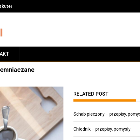
skuteczny sposób na zrzucenie wagi
TAKT
ziemniaczane
RELATED POST
Schab pieczony – przepisy, pomy
Chłodnik – przepisy, pomysły