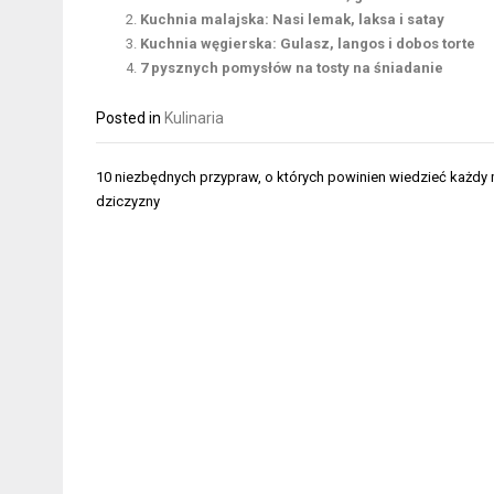
Kuchnia malajska: Nasi lemak, laksa i satay
Kuchnia węgierska: Gulasz, langos i dobos torte
7 pysznych pomysłów na tosty na śniadanie
Posted in
Kulinaria
Nawigacja
10 niezbędnych przypraw, o których powinien wiedzieć każdy 
wpisu
dziczyzny