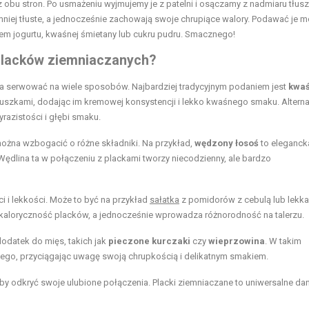
z obu stron. Po usmażeniu wyjmujemy je z patelni i osączamy z nadmiaru tłus
niej tłuste, a jednocześnie zachowają swoje chrupiące walory. Podawać je 
iem jogurtu, kwaśnej śmietany lub cukru pudru. Smacznego!
 placków ziemniaczanych?
na serwować na wiele sposobów. Najbardziej tradycyjnym podaniem jest
kwa
cuszkami, dodając im kremowej konsystencji i lekko kwaśnego smaku. Alterna
yrazistości i głębi smaku.
żna wzbogacić o różne składniki. Na przykład,
wędzony łosoś
to eleganck
Wędlina ta w połączeniu z plackami tworzy niecodzienny, ale bardzo
ci i lekkości. Może to być na przykład
sałatka
z pomidorów z cebulą lub lekka
 kaloryczność placków, a jednocześnie wprowadza różnorodność na talerzu.
datek do mięs, takich jak
pieczone kurczaki
czy
wieprzowina
. W takim
ego, przyciągając uwagę swoją chrupkością i delikatnym smakiem.
y odkryć swoje ulubione połączenia. Placki ziemniaczane to uniwersalne dan