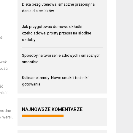
Dieta bezglutenowa: smaczne przepisy na
dania dla celiaków
Jak przygotować domowe okładki
czekoladowe: prosty przepis na słodkie
ść
ozdoby
,
Sposoby na tworzenie zdrowych i smacznych
smoothie
eważ
akość
Kulinarne trendy: Nowe smaki i techniki
gotowania
ść
iki i
NAJNOWSZE KOMENTARZE
orodne
 wersji,