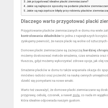
Jak przygotować idealne placki ziemniaczane?
Jakie są najlepsze sposoby na podanie placków ziemniacza
Jakie są najczęstsze błędy przy robieniu placków ziemniacz
Dlaczego warto przygotować placki zi
Przygotowanie placków ziemniaczanych w domu ma wiele zalet,
kontrolowania składników
to jedna z największych korzyści
zyskujemy pewność, że nasze placki są wolne od sztucznych
Domowe placki ziemniaczane są zazwyczaj
bardziej chrupi
możemy dostosować metode smażenia, czas smażenia oraz rodz
tłuszczu, gdyż możemy wykorzystać zdrowe opcje, jak olej rz
Smażenie placków w domu to także wspaniała okazja do spęd
mnóstwo radości oraz pozwolić na naukę cennych umiejętnośc
dzielić się pomysłami na nowe smaki.
Warto też zauważyć, że domowe placki ziemniaczane są dos
przyprawy, cebulę, czosnek, a nawet
zioła
, co nada im wyjątk
która idealnie odpowiada naszym gustom.