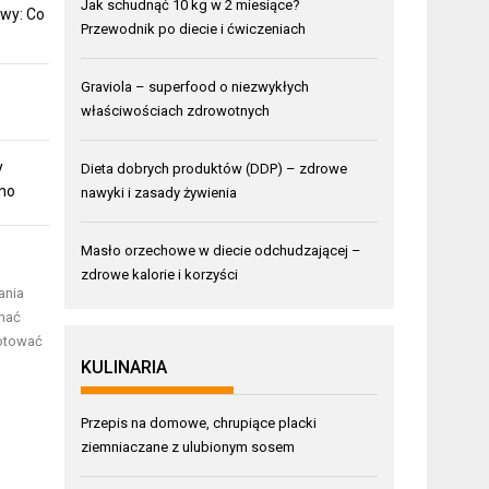
Jak schudnąć 10 kg w 2 miesiące?
wy: Co
Przewodnik po diecie i ćwiczeniach
Graviola – superfood o niezwykłych
właściwościach zdrowotnych
y
Dieta dobrych produktów (DDP) – zdrowe
mno
nawyki i zasady żywienia
Masło orzechowe w diecie odchudzającej –
zdrowe kalorie i korzyści
ania
znać
gotować
KULINARIA
Przepis na domowe, chrupiące placki
ziemniaczane z ulubionym sosem