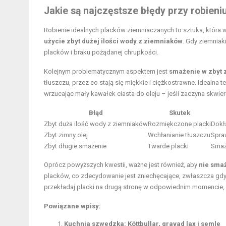
Jakie są najczęstsze błędy przy robien
Robienie idealnych placków ziemniaczanych to sztuka, która 
użycie zbyt dużej ilości wody z ziemniaków
. Gdy ziemniak
placków i braku pożądanej chrupkości.
Kolejnym problematycznym aspektem jest
smażenie w zbyt 
tłuszczu, przez co stają się miękkie i ciężkostrawne. Idealn
wrzucając mały kawałek ciasta do oleju – jeśli zaczyna skwie
Błąd
Skutek
Zbyt duża ilość wody z ziemniaków
Rozmiękczone placki
Dokł
Zbyt zimny olej
Wchłanianie tłuszczu
Spra
Zbyt długie smażenie
Twarde placki
Smaż
Oprócz powyższych kwestii, ważne jest również, aby
nie sma
placków, co zdecydowanie jest zniechęcające, zwłaszcza gdy 
przekładaj placki na drugą stronę w odpowiednim momencie, 
Powiązane wpisy:
Kuchnia szwedzka: Köttbullar, gravad lax i semle