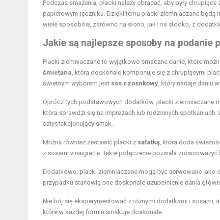
Podczas smażenia, placki należy obracać, aby były chrupiące 
papierowym ręczniku. Dzięki temu placki ziemniaczane będą m
wiele sposobów, zarówno na słono, jak i na słodko, z dodatk
Jakie są najlepsze sposoby na podanie
Placki ziemniaczane to wyjątkowo smaczne danie, które moż
śmietana
, która doskonale komponuje się z chrupiącymi pla
świetnym wyborem jest
sos czosnkowy
, który nadaje daniu w
Oprócz tych podstawowych dodatków, placki ziemniaczane mo
która sprawdzi się na imprezach lub rodzinnych spotkaniach. 
satysfakcjonujący smak.
Można również zestawić placki z
sałatką
, która doda świeżoś
z sosami vinaigrette. Takie połączenie pozwala zrównoważyć
Dodatkowo, placki ziemniaczane mogą być serwowane jako do
przypadku stanowią one doskonałe uzupełnienie dania główn
Nie bój się eksperymentować z różnymi dodatkami i sosami, ab
które w każdej formie smakuje doskonale.