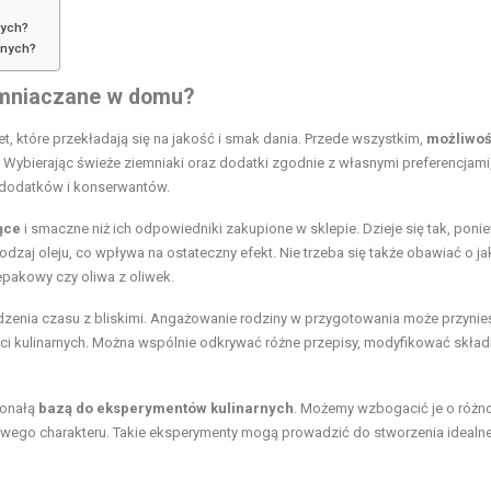
nych?
anych?
emniaczane w domu?
 które przekładają się na jakość i smak dania. Przede wszystkim,
możliwo
. Wybierając świeże ziemniaki oraz dodatki zgodnie z własnymi preferencjami
 dodatków i konserwantów.
ące
i smaczne niż ich odpowiedniki zakupione w sklepie. Dzieje się tak, poni
aj oleju, co wpływa na ostateczny efekt. Nie trzeba się także obawiać o j
epakowy czy oliwa z oliwek.
zenia czasu z bliskimi. Angażowanie rodziny w przygotowania może przynie
i kulinarnych. Można wspólnie odkrywać różne przepisy, modyfikować składn
konałą
bazą do eksperymentów kulinarnych
. Możemy wzbogacić je o różn
owego charakteru. Takie eksperymenty mogą prowadzić do stworzenia idealnej