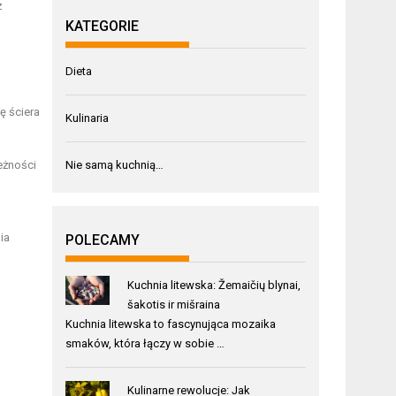
ż
KATEGORIE
Dieta
ę ściera
Kulinaria
Nie samą kuchnią…
eżności
ia
POLECAMY
Kuchnia litewska: Žemaičių blynai,
šakotis ir mišraina
Kuchnia litewska to fascynująca mozaika
smaków, która łączy w sobie …
Kulinarne rewolucje: Jak