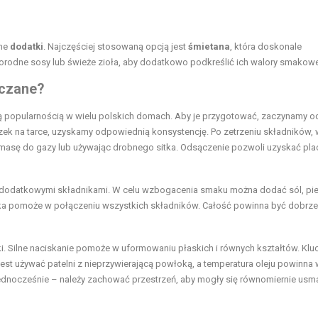
żne
dodatki
. Najczęściej stosowaną opcją jest
śmietana
, która doskonale
orodne sosy lub świeże zioła, aby dodatkowo podkreślić ich walory smakowe
aczane?
użą popularnością w wielu polskich domach. Aby je przygotować, zaczynamy o
zek na tarce, uzyskamy odpowiednią konsystencję. Po zetrzeniu składników,
 masę do gazy lub używając drobnego sitka. Odsączenie pozwoli uzyskać pla
 z dodatkowymi składnikami. W celu wzbogacenia smaku można dodać sól, pi
 mąka pomoże w połączeniu wszystkich składników. Całość powinna być dobrze
żki. Silne naciskanie pomoże w uformowaniu płaskich i równych kształtów. K
jest używać patelni z nieprzywierającą powłoką, a temperatura oleju powinna
jednocześnie – należy zachować przestrzeń, aby mogły się równomiernie usma