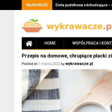
Skip
NAJNOWSZE
Dieta pudełkowa odchudzająca – 
to
content
HOME
WSPÓŁPRACA I KON
Przepis na domowe, chrupiące placki 
wykrawacze.pl
Posted on
1 marca 2022
by