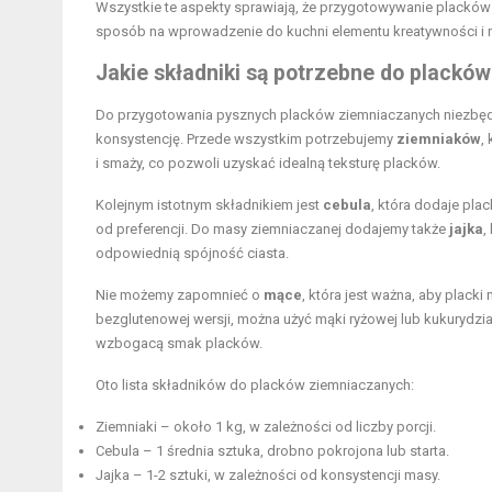
Wszystkie te aspekty sprawiają, że przygotowywanie placków
sposób na wprowadzenie do kuchni elementu kreatywności i ro
Jakie składniki są potrzebne do plackó
Do przygotowania pysznych placków ziemniaczanych niezbędn
konsystencję. Przede wszystkim potrzebujemy
ziemniaków
,
i smaży, co pozwoli uzyskać idealną teksturę placków.
Kolejnym istotnym składnikiem jest
cebula
, która dodaje pla
od preferencji. Do masy ziemniaczanej dodajemy także
jajka
,
odpowiednią spójność ciasta.
Nie możemy zapomnieć o
mące
, która jest ważna, aby placki
bezglutenowej wersji, można użyć mąki ryżowej lub kukurydzi
wzbogacą smak placków.
Oto lista składników do placków ziemniaczanych:
Ziemniaki – około 1 kg, w zależności od liczby porcji.
Cebula – 1 średnia sztuka, drobno pokrojona lub starta.
Jajka – 1-2 sztuki, w zależności od konsystencji masy.