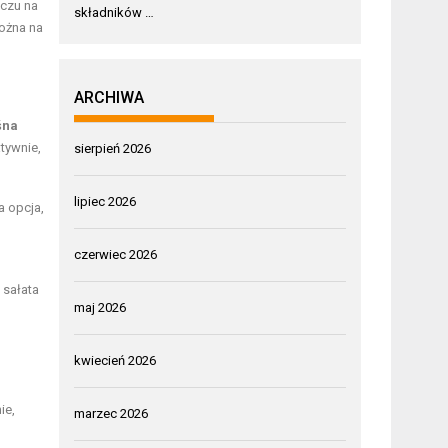
zczu na
składników …
można na
ARCHIWA
śna
tywnie,
sierpień 2026
lipiec 2026
a opcja,
czerwiec 2026
 sałata
maj 2026
kwiecień 2026
ie,
marzec 2026