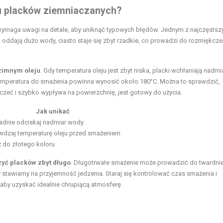
iu placków ziemniaczanych?
wymaga uwagi na detale, aby uniknąć typowych błędów. Jednym z najczęstszy
i oddają dużo wody, ciasto staje się zbyt rzadkie, co prowadzi do rozmiękcze
zimnym oleju
. Gdy temperatura oleju jest zbyt niska, placki wchłaniają nadmi
a temperatura do smażenia powinna wynosić około 180°C. Można to sprawdzić,
rczeć i szybko wypływa na powierzchnię, jest gotowy do użycia.
Jak unikać
adnie odciskaj nadmiar wody
wdzaj temperaturę oleju przed smażeniem
 do złotego koloru
żyć placków zbyt długo
. Długotrwałe smażenie może prowadzić do twardni
stawiamy na przyjemność jedzenia. Staraj się kontrolować czas smażenia i
aby uzyskać idealnie chrupiącą atmosferę.