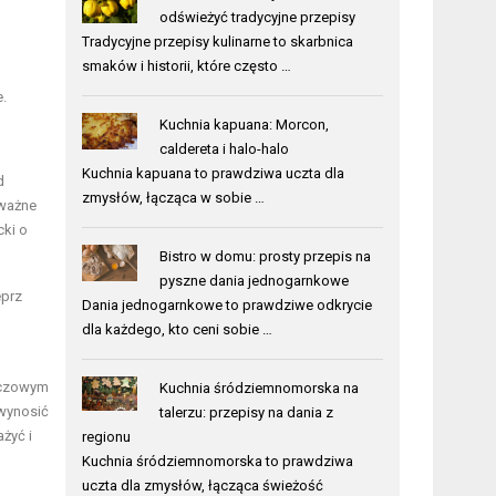
odświeżyć tradycyjne przepisy
Tradycyjne przepisy kulinarne to skarbnica
smaków i historii, które często …
.
Kuchnia kapuana: Morcon,
caldereta i halo-halo
Kuchnia kapuana to prawdziwa uczta dla
d
zmysłów, łącząca w sobie …
 ważne
cki o
Bistro w domu: prosty przepis na
pyszne dania jednogarnkowe
eprz
Dania jednogarnkowe to prawdziwe odkrycie
dla każdego, kto ceni sobie …
luczowym
Kuchnia śródziemnomorska na
 wynosić
talerzu: przepisy na dania z
żyć i
regionu
Kuchnia śródziemnomorska to prawdziwa
uczta dla zmysłów, łącząca świeżość