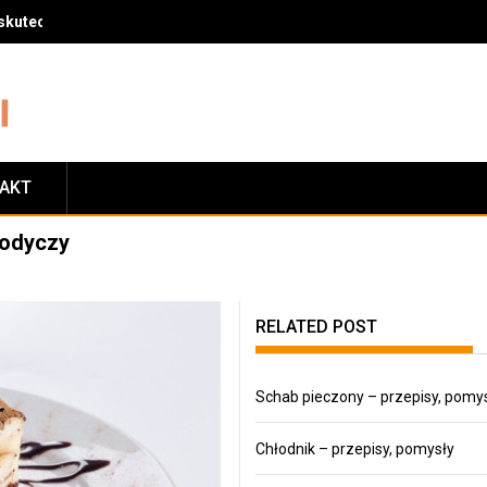
skuteczny sposób na zrzucenie wagi
TAKT
łodyczy
RELATED POST
Schab pieczony – przepisy, pomy
Chłodnik – przepisy, pomysły