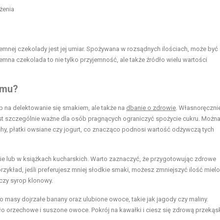
żenia
emnej czekolady jest jej umiar. Spożywana w rozsądnych ilościach, może być
na czekolada to nie tylko przyjemność, ale także źródło wielu wartości
omu?
 na delektowanie się smakiem, ale także na
dbanie o zdrowie
. Własnoręczni
st szczególnie ważne dla osób pragnących ograniczyć spożycie cukru. Można
chy, płatki owsiane czy jogurt, co znacząco podnosi wartość odżywczą tych
ecie lub w książkach kucharskich. Warto zaznaczyć, że przygotowując zdrowe
ykład, jeśli preferujesz mniej słodkie smaki, możesz zmniejszyć ilość miel
 czy syrop klonowy.
 masy dojrzałe banany oraz ulubione owoce, takie jak jagody czy maliny.
ło orzechowe i suszone owoce. Pokrój na kawałki i ciesz się zdrową przekąs