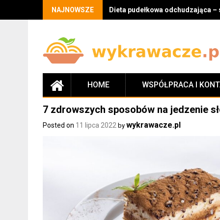
Skip
NAJNOWSZE
Dieta pudełkowa odchudzająca – 
to
content
HOME
WSPÓŁPRACA I KON
7 zdrowszych sposobów na jedzenie s
wykrawacze.pl
Posted on
11 lipca 2022
by