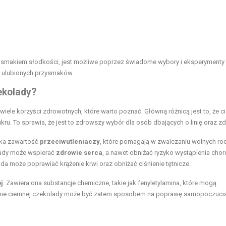
ię smakiem słodkości, jest możliwe poprzez świadome wybory i eksperymenty
z ulubionych przysmaków.
ekolady?
iele korzyści zdrowotnych, które warto poznać. Główną różnicą jest to, że 
ru. To sprawia, że jest to zdrowszy wybór dla osób dbających o linię oraz zd
soka zawartość
przeciwutleniaczy
, które pomagają w zwalczaniu wolnych r
olady może wspierać
zdrowie serca
, a nawet obniżać ryzyko wystąpienia cho
da może poprawiać krążenie krwi oraz obniżać ciśnienie tętnicze.
j
. Zawiera ona substancje chemiczne, takie jak fenyletylamina, które mogą
wanie ciemnej czekolady może być zatem sposobem na poprawę samopoczucia