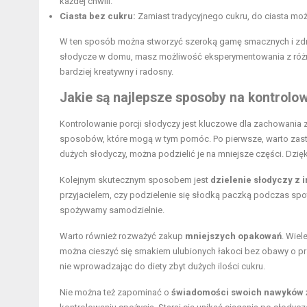
każdej chwili.
Ciasta bez cukru:
Zamiast tradycyjnego cukru, do ciasta możes
W ten sposób można stworzyć szeroką gamę smacznych i zd
słodycze w domu, masz możliwość eksperymentowania z różny
bardziej kreatywny i radosny.
Jakie są najlepsze sposoby na kontrolow
Kontrolowanie porcji słodyczy jest kluczowe dla zachowania z
sposobów, które mogą w tym pomóc. Po pierwsze, warto zas
dużych słodyczy, można podzielić je na mniejsze części. Dzię
Kolejnym skutecznym sposobem jest
dzielenie słodyczy z 
przyjacielem, czy podzielenie się słodką paczką podczas sp
spożywamy samodzielnie.
Warto również rozważyć zakup
mniejszych opakowań
. Wiel
można cieszyć się smakiem ulubionych łakoci bez obawy o prz
nie wprowadzając do diety zbyt dużych ilości cukru.
Nie można też zapominać o
świadomości swoich nawyków 