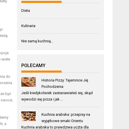
diety
Dieta
Kulinaria
ąc
ależą
Nie samą kuchnią…
 opcja
 wiele
POLECAMY
ania do
Historia Pizzy: Tajemnice Jej
orzenia.
Pochodzenia
Jeśli kiedykolwiek zastanawiałeś się, skąd
oże być
wywodzi się pizza i jak …
e owoce,
Kuchnia arabska: przepisy na
ożemy
wyjątkowe smaki Orientu
h, a
Kuchnia arabska to prawdziwa uczta dla