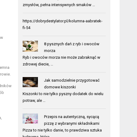
zmysłów, pełna intensywnych smaków …
https://dobrydestylator.pl/kolumna-aabratek-
fi-54
 w
8 pysznych dań z ryb i owoców
morza
Ryb i owoców morza nie może zabraknąć w
zdrowej diecie, …
ciemna
rowie.
Jak samodzielnie przygotować
odników
domowe kiszonki
rób
Kiszonki to nie tylko pyszny dodatek do wielu
potraw, ale …
Przepis na autentyczną, sycącą
,
pizzę z wybranymi składnikami
Pizza to nie tylko danie, to prawdziwa sztuka
kulinarna, która …