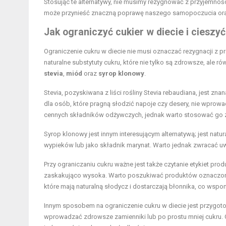
Stosując te alternatywy, nie musimy rezygnować z przyjemności
może przynieść znaczną poprawę naszego samopoczucia ora
Jak ograniczyć cukier w diecie i cieszy
Ograniczenie cukru w diecie nie musi oznaczać rezygnacji z 
naturalne substytuty cukru, które nie tylko są zdrowsze, al
stevia
,
miód
oraz
syrop klonowy
.
Stevia, pozyskiwana z liści rośliny Stevia rebaudiana, jest z
dla osób, które pragną słodzić napoje czy desery, nie wprowad
cennych składników odżywczych, jednak warto stosować go z
Syrop klonowy jest innym interesującym alternatywą; jest nat
wypieków lub jako składnik marynat. Warto jednak zwracać uw
Przy ograniczaniu cukru ważne jest także czytanie etykiet pr
zaskakująco wysoka. Warto poszukiwać produktów oznaczonyc
które mają naturalną słodycz i dostarczają błonnika, co wspom
Innym sposobem na ograniczenie cukru w diecie jest przygo
wprowadzać zdrowsze zamienniki lub po prostu mniej cukru. 