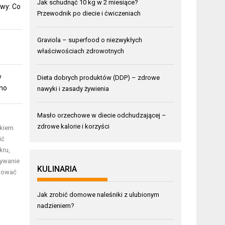
Jak schudnąć 10 kg w 2 miesiące?
wy: Co
Przewodnik po diecie i ćwiczeniach
Graviola – superfood o niezwykłych
właściwościach zdrowotnych
y
Dieta dobrych produktów (DDP) – zdrowe
mno
nawyki i zasady żywienia
Masło orzechowe w diecie odchudzającej –
zdrowe kalorie i korzyści
akiem
ić
kru,
wywanie
KULINARIA
ktować
Jak zrobić domowe naleśniki z ulubionym
nadzieniem?