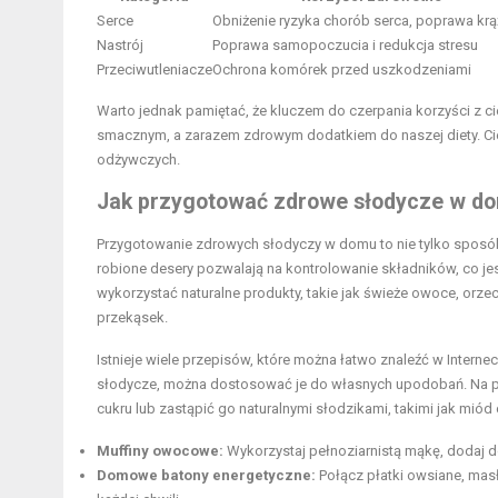
Serce
Obniżenie ryzyka chorób serca, poprawa krą
Nastrój
Poprawa samopoczucia i redukcja stresu
Przeciwutleniacze
Ochrona komórek przed uszkodzeniami
Warto jednak pamiętać, że kluczem do czerpania korzyści z ci
smacznym, a zarazem zdrowym dodatkiem do naszej diety. Ciem
odżywczych.
Jak przygotować zdrowe słodycze w d
Przygotowanie zdrowych słodyczy w domu to nie tylko sposób
robione desery pozwalają na kontrolowanie składników, co je
wykorzystać naturalne produkty, takie jak świeże owoce, orze
przekąsek.
Istnieje wiele przepisów, które można łatwo znaleźć w Intern
słodycze, można dostosować je do własnych upodobań. Na prz
cukru lub zastąpić go naturalnymi słodzikami, takimi jak miód
Muffiny owocowe:
Wykorzystaj pełnoziarnistą mąkę, dodaj do
Domowe batony energetyczne:
Połącz płatki owsiane, mas