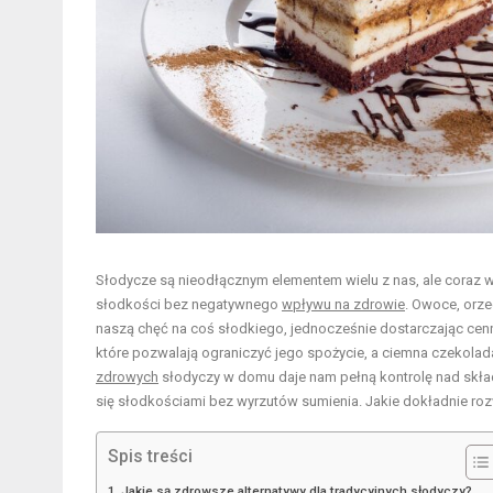
Słodycze są nieodłącznym elementem wielu z nas, ale coraz 
słodkości bez negatywnego
wpływu na zdrowie
. Owoce, orze
naszą chęć na coś słodkiego, jednocześnie dostarczając cen
które pozwalają ograniczyć jego spożycie, a ciemna czekola
zdrowych
słodyczy w domu daje nam pełną kontrolę nad skład
się słodkościami bez wyrzutów sumienia. Jakie dokładnie ro
Spis treści
Jakie są zdrowsze alternatywy dla tradycyjnych słodyczy?