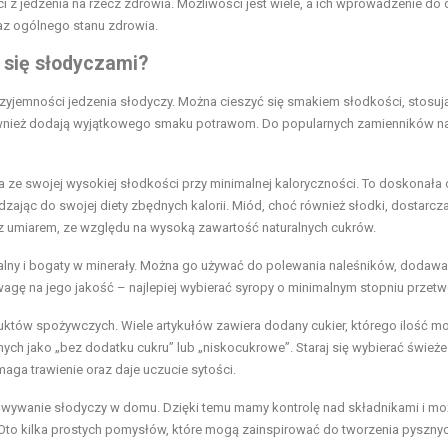
 z jedzenia na rzecz zdrowia. Możliwości jest wiele, a ich wprowadzenie do 
z ogólnego stanu zdrowia.
ć się słodyczami?
przyjemności jedzenia słodyczy. Można cieszyć się smakiem słodkości, stosuj
e również dodają wyjątkowego smaku potrawom. Do popularnych zamienników n
nana ze swojej wysokiej słodkości przy minimalnej kaloryczności. To doskonała
zając do swojej diety zbędnych kalorii. Miód, choć również słodki, dostarcza
 umiarem, ze względu na wysoką zawartość naturalnych cukrów.
uralny i bogaty w minerały. Można go używać do polewania naleśników, dodaw
agę na jego jakość – najlepiej wybierać syropy o minimalnym stopniu przetw
oduktów spożywczych. Wiele artykułów zawiera dodany cukier, którego ilość m
h jako „bez dodatku cukru” lub „niskocukrowe”. Staraj się wybierać śwież
aga trawienie oraz daje uczucie sytości.
towywanie słodyczy w domu. Dzięki temu mamy kontrolę nad składnikami i m
Oto kilka prostych pomysłów, które mogą zainspirować do tworzenia pysznyc