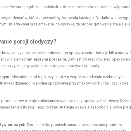
z użyć puree z jabłek lub daktyli, które naturalnie słodzą i nadają wilgotnośc
rowych deserów, które z pewnością zadowolą każdego. Dodatkowo, przygo
mi składnikami oraz smakami, co sprawia, że proces gotowania staje się j
anie porcji słodyczy?
drowej diety oraz unikania nadmiernego spożycia cukru. Istnieje kilka spraw
tanowić się nad
mniejszymi porcjami
. Zamiast od razu otwierać opakowani
ki temu zyskujemy większą kontrolę nad spożywaną ilością.
innymi
. Niezależnie od tego, czy chodzi o wspólne zjedzenie czekolady z
otkania rodzinnego, wspólne spożywanie przysmaków ogranicza ilość, którą
e producentów oferuje zminiaturyzowane wersje popularnych słodyczy. Dzięki
esadzenie z ilością. Tego rodzaju strategia pozwala zaspokoić słodkie prag
żywieniowych
. Dodanie kilku prostych zasad może znacząco pomóc w