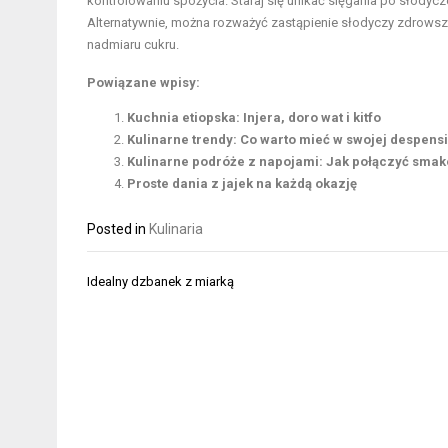
kontrolowaniu spożycia. Staraj się unikać sięgania po słodyc
Alternatywnie, można rozważyć zastąpienie słodyczy zdrowszy
nadmiaru cukru.
Powiązane wpisy:
Kuchnia etiopska: Injera, doro wat i kitfo
Kulinarne trendy: Co warto mieć w swojej despens
Kulinarne podróże z napojami: Jak połączyć sma
Proste dania z jajek na każdą okazję
Posted in
Kulinaria
Nawigacja
Idealny dzbanek z miarką
wpisu