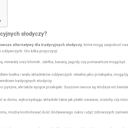
?
ycyjnych słodyczy?
owsze alternatywy dla tradycyjnych słodyczy
, które mogą zaspokoić na
 odżywczych. Oto kilka propozycji:
ny
, minerały oraz błonnik. Jabłka, banany, jagody czy pomarańcze mogą być
dłem białka i wielu składników odżywczych. Idealne jako przekąska, mogą b
ennikiem tradycyjnych słodyczy.
tylko pyszne, ale także sycące przekąski. Suszone owoce są słodsze niż świeże
 w domu, wykorzystując składniki takie jak płatki owsiane, orzechy czy miód
domu, można kontrolować ilość dodawanego cukru i użyć zdrowszych zamien