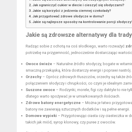
Jak ograniczyć cukier w diecie i cieszyć się słodyczami?
Jakie są korzyści z jedzenia ciemnej czekolady?
Jak przygotować zdrowe słodycze w domu?
Jakie są najlepsze sposoby na kontrolowanie porcji słodyczy
Jakie są zdrowsze alternatywy dla trad
Radząc sobie z ochotą na coś słodkiego, warto rozważyć
zdr
potrzebę na przyjemność, jednocześnie dostarczając wartości
Owoce świeże
– Naturalne źródło słodyczy, bogate w
witami
smaczną przekąską, która dostarczy energii i poprawi nastrój.
Orzechy
– Oprócz zdrowych tłuszczów, orzechy są także źró
połączeniem słodyczy i chrupkości, co czyni je idealnym zami
Suszone owoce
– Rodzynki, morele, figi czy daktyle to nie 
dlatego warto spożywać je w umiarkowanych ilościach.
Zdrowe batony energetyczne
– Można je łatwo przygotować
batony nie zawierają sztucznych dodatków i są pełne energii.
Domowe wypieki
– Przygotowując ciasta czy ciasteczka w 
takich jak miód, syrop klonowy, czy puree z owoców.