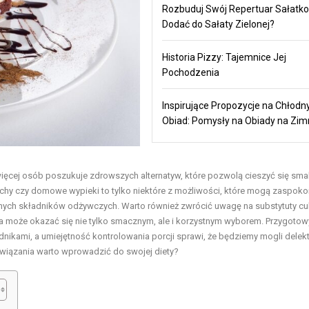
Rozbuduj Swój Repertuar Sałatko
Dodać do Sałaty Zielonej?
Historia Pizzy: Tajemnice Jej
Pochodzenia
Inspirujące Propozycje na Chłodn
Obiad: Pomysły na Obiady na Zi
więcej osób poszukuje zdrowszych alternatyw, które pozwolą cieszyć się sm
chy czy domowe wypieki to tylko niektóre z możliwości, które mogą zaspoko
nych składników odżywczych. Warto również zwrócić uwagę na substytuty cu
da może okazać się nie tylko smacznym, ale i korzystnym wyborem. Przygoto
nikami, a umiejętność kontrolowania porcji sprawi, że będziemy mogli dele
związania warto wprowadzić do swojej diety?