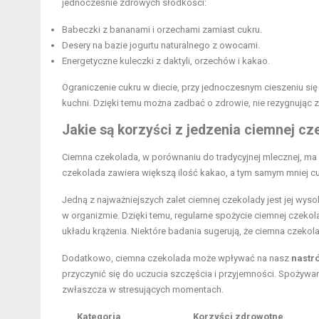
jednocześnie zdrowych słodkości:
Babeczki z bananami i orzechami zamiast cukru.
Desery na bazie jogurtu naturalnego z owocami.
Energetyczne kuleczki z daktyli, orzechów i kakao.
Ograniczenie cukru w diecie, przy jednoczesnym cieszeniu s
kuchni. Dzięki temu można zadbać o zdrowie, nie rezygnując 
Jakie są korzyści z jedzenia ciemnej cz
Ciemna czekolada, w porównaniu do tradycyjnej mlecznej, ma w
czekolada zawiera większą ilość kakao, a tym samym mniej cuk
Jedną z najważniejszych zalet ciemnej czekolady jest jej wy
w organizmie. Dzięki temu, regularne spożycie ciemnej czek
układu krążenia. Niektóre badania sugerują, że ciemna czekola
Dodatkowo, ciemna czekolada może wpływać na nasz
nastró
przyczynić się do uczucia szczęścia i przyjemności. Spoży
zwłaszcza w stresujących momentach.
Kategoria
Korzyści zdrowotne