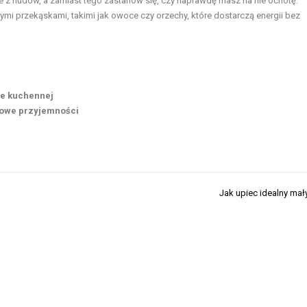
ze z nudów, a zamiast tego zastanów się, czy naprawdę masz na nie ochotę.
mi przekąskami, takimi jak owoce czy orzechy, które dostarczą energii bez
ie kuchennej
kowe przyjemności
Jak upiec idealny mał