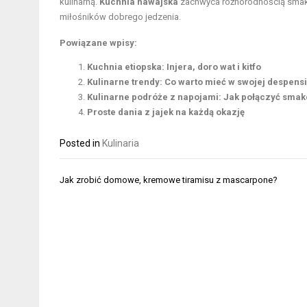
kulinarną.
Kuchnia hawajska
zachwyca różnorodnością smaków
miłośników dobrego jedzenia.
Powiązane wpisy:
Kuchnia etiopska: Injera, doro wat i kitfo
Kulinarne trendy: Co warto mieć w swojej despens
Kulinarne podróże z napojami: Jak połączyć sma
Proste dania z jajek na każdą okazję
Posted in
Kulinaria
Nawigacja
Jak zrobić domowe, kremowe tiramisu z mascarpone?
wpisu