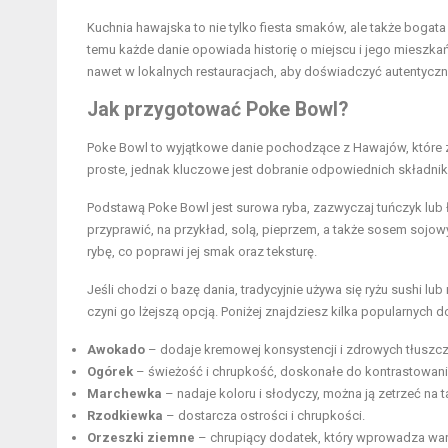
Kuchnia hawajska to nie tylko fiesta smaków, ale także bogata 
temu każde danie opowiada historię o miejscu i jego mieszk
nawet w lokalnych restauracjach, aby doświadczyć autentyczn
Jak przygotować Poke Bowl?
Poke Bowl to wyjątkowe danie pochodzące z Hawajów, które 
proste, jednak kluczowe jest dobranie odpowiednich składni
Podstawą Poke Bowl jest surowa ryba, zazwyczaj tuńczyk lub ł
przyprawić, na przykład, solą, pieprzem, a także sosem soj
rybę, co poprawi jej smak oraz teksturę.
Jeśli chodzi o bazę dania, tradycyjnie używa się ryżu sushi l
czyni go lżejszą opcją. Poniżej znajdziesz kilka popularnyc
Awokado
– dodaje kremowej konsystencji i
zdrowych tłuszc
Ogórek
– świeżość i chrupkość, doskonałe do kontrastowania
Marchewka
– nadaje koloru i słodyczy, można ją zetrzeć na t
Rzodkiewka
– dostarcza ostrości i chrupkości.
Orzeszki ziemne
– chrupiący dodatek, który wprowadza wa