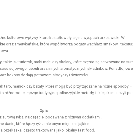
óżne kulturowe wpływy, które kształtowały się na wyspach przez wieki. W
ie oraz amerykańskie, które współtworzą bogaty wachlarz smaków i tekstur.
tkowa.
y
, takie jak tuńczyk, mahi mahi czy skalary, które często są serwowane na su
m sosu sojowego, cebuli oraz innych aromatycznych składników. Ponadto,
owo
 oraz kokosy dodają potrawom słodyczy i świeżości.
 jak taro, maniok czy bataty, które mogą być przyrządzane na różne sposoby –
różnorodne, łącząc tradycyjne polinezyjskie metody, takie jak imu, czyli pi
Opis
z surową rybą, najczęściej podawana z różnymi dodatkami.
ne danie, które łączy ryż z mielonym mięsem i jajkiem.
a przekąska, często traktowana jako lokalny fast food.