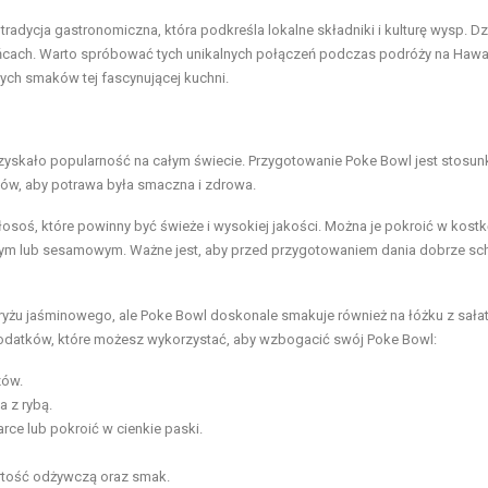
tradycja gastronomiczna, która podkreśla lokalne składniki i kulturę wysp. Dz
ańcach. Warto spróbować tych unikalnych połączeń podczas podróży na Hawa
ych smaków tej fascynującej kuchni.
zyskało popularność na całym świecie. Przygotowanie Poke Bowl jest stosu
ków, aby potrawa była smaczna i zdrowa.
osoś, które powinny być świeże i wysokiej jakości. Można je pokroić w kostk
owym lub sesamowym. Ważne jest, aby przed przygotowaniem dania dobrze sc
ub ryżu jaśminowego, ale Poke Bowl doskonale smakuje również na łóżku z sałat
h dodatków, które możesz wykorzystać, aby wzbogacić swój Poke Bowl:
zów
.
 z rybą.
arce lub pokroić w cienkie paski.
rtość odżywczą oraz smak.