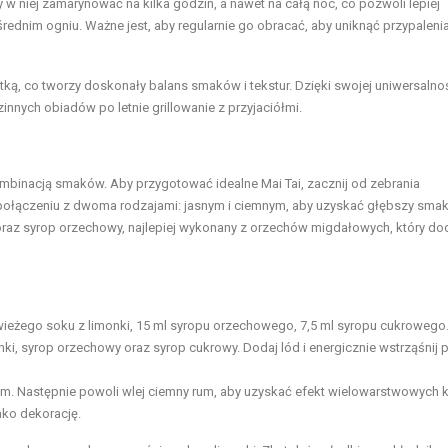
w niej zamarynować na kilka godzin, a nawet na całą noc, co pozwoli lepiej
ednim ogniu. Ważne jest, aby regularnie go obracać, aby uniknąć przypalenia
łatką, co tworzy doskonały balans smaków i tekstur. Dzięki swojej uniwersalnośc
innych obiadów po letnie grillowanie z przyjaciółmi.
kombinacją smaków. Aby przygotować idealne Mai Tai, zacznij od zebrania
 połączeniu z dwoma rodzajami: jasnym i ciemnym, aby uzyskać głębszy smak
 oraz syrop orzechowy, najlepiej wykonany z orzechów migdałowych, który do
wieżego soku z limonki, 15 ml syropu orzechowego, 7,5 ml syropu cukrowego
ki, syrop orzechowy oraz syrop cukrowy. Dodaj lód i energicznie wstrząśnij 
em. Następnie powoli wlej ciemny rum, aby uzyskać efekt wielowarstwowych 
ako dekorację.