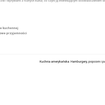
 i wpływami z różnych kultur, co czyni ją interesującym doświadczeniem d
ie kuchennej
kowe przyjemności
Kuchnia amerykańska: Hamburgery, popcorn i 