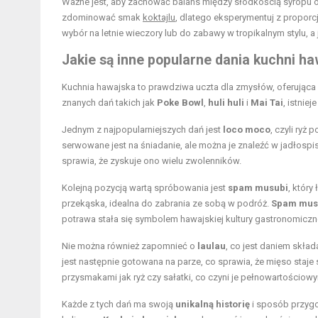
Ważne jest, aby zachować balans między słodkością syropu 
zdominować smak
koktajlu
, dlatego eksperymentuj z propor
wybór na letnie wieczory lub do zabawy w tropikalnym stylu,
Jakie są inne popularne dania kuchni ha
Kuchnia hawajska to prawdziwa uczta dla zmysłów, oferująca
znanych dań takich jak
Poke Bowl
,
huli huli
i
Mai Tai
, istnie
Jednym z najpopularniejszych dań jest
loco moco
, czyli ryż
serwowane jest na śniadanie, ale można je znaleźć w jadłosp
sprawia, że zyskuje ono wielu zwolenników.
Kolejną pozycją wartą spróbowania jest
spam musubi
, któr
przekąska, idealna do zabrania ze sobą w podróż.
Spam mus
potrawa stała się symbolem hawajskiej kultury gastronomiczne
Nie można również zapomnieć o
laulau
, co jest daniem skład
jest następnie gotowana na parze, co sprawia, że mięso staje
przysmakami jak ryż czy sałatki, co czyni je pełnowartościow
Każde z tych dań ma swoją
unikalną historię
i sposób przygo