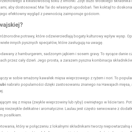
orzechowego a kwasowością soku z limonki. Zbyt dużo słodkiego składnika
cjami, aby dostosować Mai Tai do własnych upodobań. Ten koktajl to doskona
 a jego efektowny wygląd z pewnością zaimponuje gościom.
wajskiej?
 różnorodne potrawy, które odzwierciedlają bogaty kulturowy wpływ wysp. O
je wiele innych pysznych specjałów, które zasługują na uwagę.
 podawany z hamburgerem, sadzonym jajkiem i sosem gravy. To sycące danie c
isach przez cały dzień. Jego prosta, a zarazem pyszna kombinacja składnikó
y łączy w sobie smażony kawałek mięsa wieprzowego z ryżem i nori. To popula
ubi
nabrało popularności dzięki zastosowaniu znanego na Hawajach mięsa,
j.
ającym się z mięsa (zwykle wieprzowiny lub ryby) owiniętego w liście taro. Po
 się niezwykle delikatne i aromatyczne. Laulau jest często serwowane z doda
ym posiłkiem.
towania, który w połączeniu z lokalnymi składnikami tworzy niepowtarzalną 