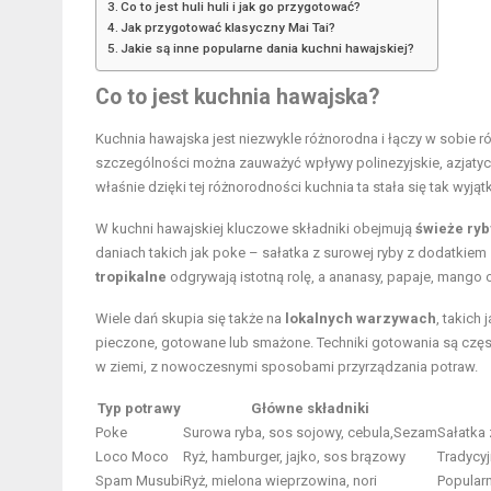
Co to jest huli huli i jak go przygotować?
Jak przygotować klasyczny Mai Tai?
Jakie są inne popularne dania kuchni hawajskiej?
Co to jest kuchnia hawajska?
Kuchnia hawajska jest niezwykle różnorodna i łączy w sobie r
szczególności można zauważyć wpływy polinezyjskie, azjatyck
właśnie dzięki tej różnorodności kuchnia ta stała się tak wyją
W kuchni hawajskiej kluczowe składniki obejmują
świeże ryb
daniach takich jak poke – sałatka z surowej ryby z dodatkie
tropikalne
odgrywają istotną rolę, a ananasy, papaje, mango
Wiele dań skupia się także na
lokalnych warzywach
, takich
pieczone, gotowane lub smażone. Techniki gotowania są często 
w ziemi, z nowoczesnymi sposobami przyrządzania potraw.
Typ potrawy
Główne składniki
Poke
Surowa ryba, sos sojowy, cebula,Sezam
Sałatka 
Loco Moco
Ryż, hamburger, jajko, sos brązowy
Tradycyj
Spam Musubi
Ryż, mielona wieprzowina, nori
Popularn