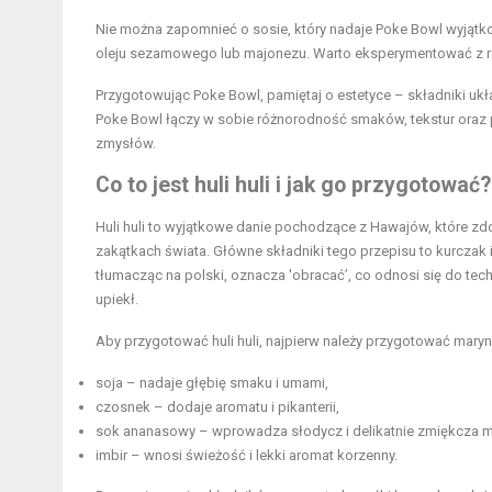
Nie można zapomnieć o sosie, który nadaje Poke Bowl wyjąt
oleju sezamowego lub majonezu. Warto eksperymentować z r
Przygotowując Poke Bowl, pamiętaj o estetyce – składniki ukł
Poke Bowl łączy w sobie różnorodność smaków, tekstur oraz pi
zmysłów.
Co to jest huli huli i jak go przygotować?
Huli huli to wyjątkowe danie pochodzące z Hawajów, które zd
zakątkach świata. Główne składniki tego przepisu to kurczak i
tłumacząc na polski, oznacza 'obracać’, co odnosi się do tech
upiekł.
Aby przygotować huli huli, najpierw należy przygotować maryna
soja – nadaje głębię smaku i umami,
czosnek – dodaje aromatu i pikanterii,
sok
ananasowy – wprowadza słodycz i delikatnie zmiękcza m
imbir – wnosi świeżość i lekki aromat korzenny.