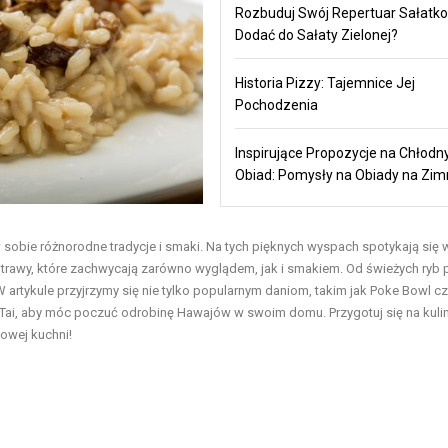
Rozbuduj Swój Repertuar Sałatko
Dodać do Sałaty Zielonej?
Historia Pizzy: Tajemnice Jej
Pochodzenia
Inspirujące Propozycje na Chłodn
Obiad: Pomysły na Obiady na Zi
sobie różnorodne tradycje i smaki. Na tych pięknych wyspach spotykają się
potrawy, które zachwycają zarówno wyglądem, jak i smakiem. Od świeżych ryb 
rtykule przyjrzymy się nie tylko popularnym daniom, takim jak Poke Bowl czy
i Tai, aby móc poczuć odrobinę Hawajów w swoim domu. Przygotuj się na kuli
kowej kuchni!