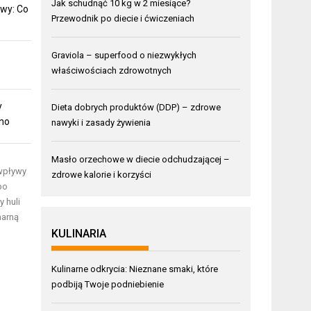
Jak schudnąć 10 kg w 2 miesiące?
wy: Co
Przewodnik po diecie i ćwiczeniach
Graviola – superfood o niezwykłych
właściwościach zdrowotnych
y
Dieta dobrych produktów (DDP) – zdrowe
mno
nawyki i zasady żywienia
Masło orzechowe w diecie odchudzającej –
 wpływy
zdrowe kalorie i korzyści
po
 huli
narną
KULINARIA
Kulinarne odkrycia: Nieznane smaki, które
podbiją Twoje podniebienie