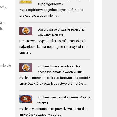
zupę ogórkową?
achy,
Zupa ogórkowa to jedno z tych dań, które
przywołuje wspomnienia …
wane
la
Deserowa ekstaza: Przepisy na
wykwintne ciasta
Deserowe przyjemności potrafią zaspokoić
największe kulinarne pragnienia, a wykwintne
ciasta …
rnie się
Kuchnia turecko-polska: Jak
połączyć smaki dwóch kultur
Kuchnia turecko-polska to fascynująca podróż
smaków, która łączy bogactwo aromatów …
Kuchnia wietnamska: smaki Azji na
talerzu
Kuchnia wietnamska to prawdziwa uczta dla
zmysłów, łącząca w sobie …