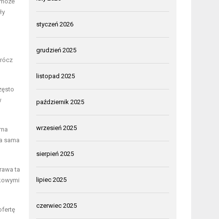
 może
ły
styczeń 2026
grudzień 2025
prócz
listopad 2025
zęsto
w
październik 2025
wrzesień 2025
rna
 a sama
sierpień 2025
trawa ta
lipiec 2025
tkowymi
czerwiec 2025
ofertę