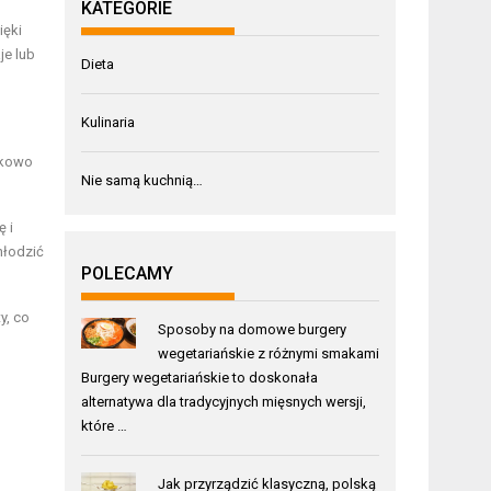
KATEGORIE
ięki
je lub
Dieta
Kulinaria
nkowo
Nie samą kuchnią…
ę i
hłodzić
POLECAMY
y, co
Sposoby na domowe burgery
wegetariańskie z różnymi smakami
Burgery wegetariańskie to doskonała
alternatywa dla tradycyjnych mięsnych wersji,
które …
Jak przyrządzić klasyczną, polską