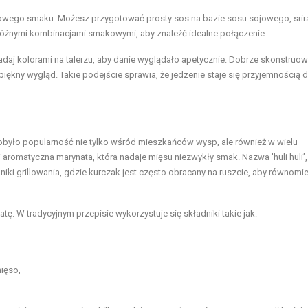
kowego smaku. Możesz przygotować prosty sos na bazie sosu sojowego, srir
óżnymi kombinacjami smakowymi, aby znaleźć idealne połączenie.
adaj kolorami na talerzu, aby danie wyglądało apetycznie. Dobrze skonstruo
ękny wygląd. Takie podejście sprawia, że jedzenie staje się przyjemnością d
obyło popularność nie tylko wśród mieszkańców wysp, ale również w wielu
 aromatyczna marynata, która nadaje mięsu niezwykły smak. Nazwa 'huli huli’,
niki grillowania, gdzie kurczak jest często obracany na ruszcie, aby równomie
tę. W tradycyjnym przepisie wykorzystuje się składniki takie jak:
ięso,