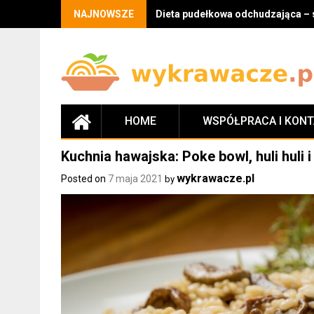
Skip
NAJNOWSZE
Dieta pudełkowa odchudzająca – 
to
content
HOME
WSPÓŁPRACA I KON
Kuchnia hawajska: Poke bowl, huli huli i
wykrawacze.pl
Posted on
7 maja 2021
by