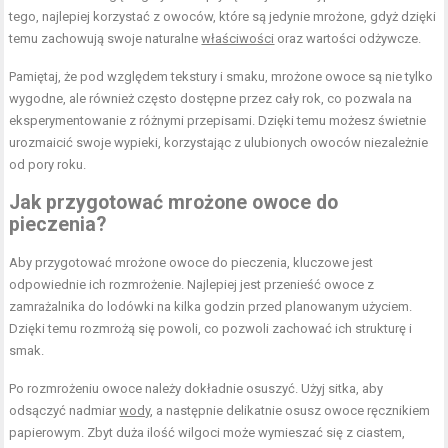
tego, najlepiej korzystać z owoców, które są jedynie mrożone, gdyż dzięki
temu zachowują swoje naturalne
właściwości
oraz wartości odżywcze.
Pamiętaj, że pod względem tekstury i smaku, mrożone owoce są nie tylko
wygodne, ale również często dostępne przez cały rok, co pozwala na
eksperymentowanie z różnymi przepisami. Dzięki temu możesz świetnie
urozmaicić swoje wypieki, korzystając z ulubionych owoców niezależnie
od pory roku.
Jak przygotować mrożone owoce do
pieczenia?
Aby przygotować mrożone owoce do pieczenia, kluczowe jest
odpowiednie ich rozmrożenie. Najlepiej jest przenieść owoce z
zamrażalnika do lodówki na kilka godzin przed planowanym użyciem.
Dzięki temu rozmrożą się powoli, co pozwoli zachować ich strukturę i
smak.
Po rozmrożeniu owoce należy dokładnie osuszyć. Użyj sitka, aby
odsączyć nadmiar
wody
, a następnie delikatnie osusz owoce ręcznikiem
papierowym. Zbyt duża ilość wilgoci może wymieszać się z ciastem,