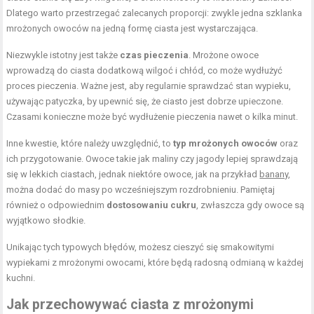
Dlatego warto przestrzegać zalecanych proporcji: zwykle jedna szklanka
mrożonych owoców na jedną formę ciasta jest wystarczająca.
Niezwykle istotny jest także
czas pieczenia
. Mrożone owoce
wprowadzą do ciasta dodatkową wilgoć i chłód, co może wydłużyć
proces pieczenia. Ważne jest, aby regularnie sprawdzać stan wypieku,
używając patyczka, by upewnić się, że ciasto jest dobrze upieczone.
Czasami konieczne może być wydłużenie pieczenia nawet o kilka minut.
Inne kwestie, które należy uwzględnić, to
typ mrożonych owoców
oraz
ich przygotowanie. Owoce takie jak maliny czy jagody lepiej sprawdzają
się w lekkich ciastach, jednak niektóre owoce, jak na przykład
banany
,
można dodać do masy po wcześniejszym rozdrobnieniu. Pamiętaj
również o odpowiednim
dostosowaniu cukru
, zwłaszcza gdy owoce są
wyjątkowo słodkie.
Unikając tych typowych błędów, możesz cieszyć się smakowitymi
wypiekami z mrożonymi owocami, które będą radosną odmianą w każdej
kuchni.
Jak przechowywać ciasta z mrożonymi