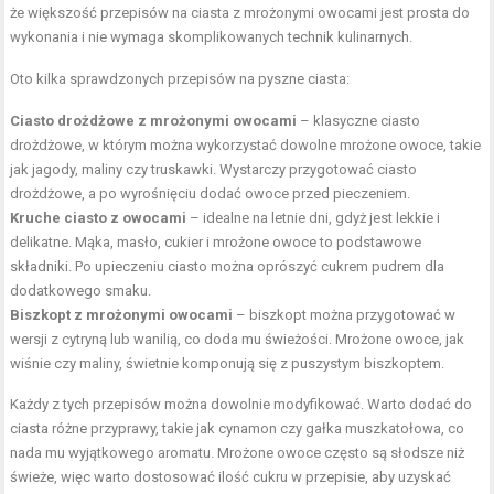
że większość przepisów na ciasta z mrożonymi owocami jest prosta do
wykonania i nie wymaga skomplikowanych technik kulinarnych.
Oto kilka sprawdzonych przepisów na pyszne ciasta:
Ciasto drożdżowe z mrożonymi owocami
– klasyczne ciasto
drożdżowe, w którym można wykorzystać dowolne mrożone owoce, takie
jak jagody, maliny czy truskawki. Wystarczy przygotować ciasto
drożdżowe, a po wyrośnięciu dodać owoce przed pieczeniem.
Kruche ciasto z owocami
– idealne na letnie dni, gdyż jest lekkie i
delikatne.
Mąka
, masło, cukier i mrożone owoce to podstawowe
składniki. Po upieczeniu ciasto można oprószyć cukrem pudrem dla
dodatkowego smaku.
Biszkopt z mrożonymi owocami
– biszkopt można przygotować w
wersji z cytryną lub wanilią, co doda mu świeżości. Mrożone owoce, jak
wiśnie czy maliny, świetnie komponują się z puszystym biszkoptem.
Każdy z tych przepisów można dowolnie modyfikować. Warto dodać do
ciasta różne przyprawy, takie jak cynamon czy gałka muszkatołowa, co
nada mu wyjątkowego aromatu. Mrożone owoce często są słodsze niż
świeże, więc warto dostosować ilość cukru w przepisie, aby uzyskać