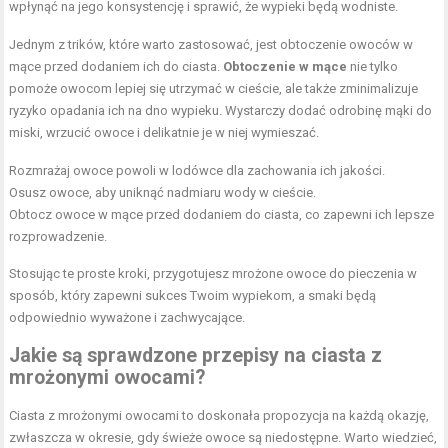
wpłynąć na jego konsystencję i sprawić, że wypieki będą wodniste.
Jednym z trików, które warto zastosować, jest obtoczenie owoców w
mące przed dodaniem ich do ciasta.
Obtoczenie w mące
nie tylko
pomoże owocom lepiej się utrzymać w cieście, ale także zminimalizuje
ryzyko opadania ich na dno wypieku. Wystarczy dodać odrobinę mąki do
miski, wrzucić owoce i delikatnie je w niej wymieszać.
Rozmrażaj owoce powoli w lodówce dla zachowania ich jakości.
Osusz owoce, aby uniknąć nadmiaru wody w cieście.
Obtocz owoce w mące przed dodaniem do ciasta, co zapewni ich lepsze
rozprowadzenie.
Stosując te proste kroki, przygotujesz mrożone owoce do pieczenia w
sposób, który zapewni sukces Twoim wypiekom, a smaki będą
odpowiednio wyważone i zachwycające.
Jakie są sprawdzone przepisy na ciasta z
mrożonymi owocami?
Ciasta z mrożonymi owocami to doskonała propozycja na każdą okazję,
zwłaszcza w okresie, gdy świeże owoce są niedostępne. Warto wiedzieć,