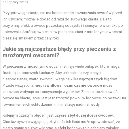
najlepszy smak.
Przygotowując ciasto, nie ma konieczności rozmrażania owoców przed
ich użyciem; można je dodać od razu do surowego ciasta. Daje to
przyjemny efekt, a owoce pozostaną soczyste i intensywne w smaku po
upieczeniu. Spróbuj swoich sił w pieczeniu ciast z mrożonymi owocami i
ciesz się smakiem przez cały rok!
Jakie są najczęstsze błędy przy pieczeniu z
mrożonymi owocami?
W pieczeniu z mrożonymi owocami istnieje wiele pułapek, które mogą
frustracja domowych kucharzy. Aby uniknąć nieprzyjemnych
niespodzianek, warto zwrócić uwagę na kilka najczęstszych błędów.
Przede wszystkim,
nieprawidłowe rozmrożenie owoców
może
znacząco wpłynąć na konsystencję wypieków. Zamiast pozostawiać
owoce na blacie, lepiej jest je rozmrozić powoli w lodówce, co pozwoli na
równomierne ich schłodzenie i minimalizuje nadmiar wody.
Kolejnym częstym błędem jest
użycie zbyt dużej ilości owoców
.
Chociaż pysznie wyglądają, zbyt duża ich ilość może spowodować, że
ciasto stanie się zbyt wilgotne, a efekt końcowy to niechciany zakalec.