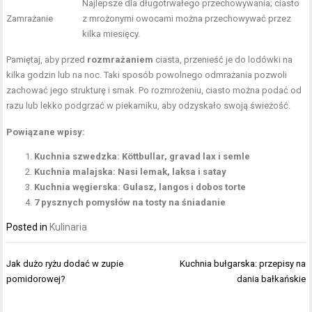
Najlepsze dla długotrwałego przechowywania; ciasto
Zamrażanie
z mrożonymi owocami można przechowywać przez
kilka miesięcy.
Pamiętaj, aby przed
rozmrażaniem
ciasta, przenieść je do lodówki na
kilka godzin lub na noc. Taki sposób powolnego odmrażania pozwoli
zachować jego strukturę i smak. Po rozmrożeniu, ciasto można podać od
razu lub lekko podgrzać w piekarniku, aby odzyskało swoją świeżość.
Powiązane wpisy:
Kuchnia szwedzka: Köttbullar, gravad lax i semle
Kuchnia malajska: Nasi lemak, laksa i satay
Kuchnia węgierska: Gulasz, langos i dobos torte
7 pysznych pomysłów na tosty na śniadanie
Posted in
Kulinaria
Nawigacja
Jak dużo ryżu dodać w zupie
Kuchnia bułgarska: przepisy na
wpisu
pomidorowej?
dania bałkańskie