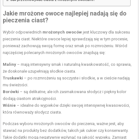
Jakie mrożone owoce najlepiej nadają się do
pieczenia ciast?
Wybór odpowiednich
mrożonych owoców
jest kluczowy dla sukcesu
pieczenia ciast. Niektóre owoce lepiej sprawdzają się w tym procesie,
ponieważ zachowują swoją formę oraz smak po rozmrożeniu. Wśród
najczęściej polecanych mrożonych owoców znajdują się:
Maliny
– mają intensywny smak i naturalną kwaskowatość, co sprawia,
że doskonale uzupełniają słodkie ciasta.
Truskawki
– po rozmrożeniu są soczyste i słodkie, a w cieście nadają
mu świeżości.
Borówki
– są delikatne, ale ich zasmakowana słodycz i piękny kolor
dodają ciastom atrakcyjności.
Wiśnie
– idealne do wypieków dzięki swojej intensywnej kwasowości,
która równoważy słodycz ciasta.
Podczas wyboru mrożonych owoców do pieczenia, ważne jest, aby
stawiać na produkty bez dodatków, takich jak cukier czy konserwanty.
Takie dodatki mogą negatywnie wpłynąć na jakość wypieku. Zamiast