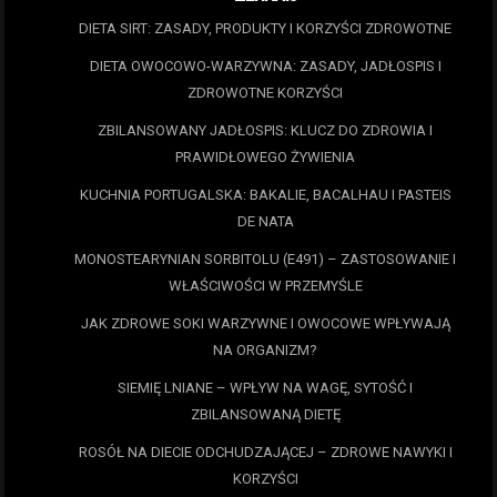
DIETA SIRT: ZASADY, PRODUKTY I KORZYŚCI ZDROWOTNE
DIETA OWOCOWO-WARZYWNA: ZASADY, JADŁOSPIS I
ZDROWOTNE KORZYŚCI
ZBILANSOWANY JADŁOSPIS: KLUCZ DO ZDROWIA I
PRAWIDŁOWEGO ŻYWIENIA
KUCHNIA PORTUGALSKA: BAKALIE, BACALHAU I PASTEIS
DE NATA
MONOSTEARYNIAN SORBITOLU (E491) – ZASTOSOWANIE I
WŁAŚCIWOŚCI W PRZEMYŚLE
JAK ZDROWE SOKI WARZYWNE I OWOCOWE WPŁYWAJĄ
NA ORGANIZM?
SIEMIĘ LNIANE – WPŁYW NA WAGĘ, SYTOŚĆ I
ZBILANSOWANĄ DIETĘ
ROSÓŁ NA DIECIE ODCHUDZAJĄCEJ – ZDROWE NAWYKI I
KORZYŚCI