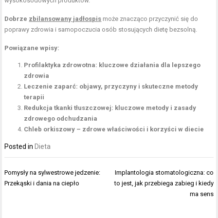
wysokosodowych produktów.
Dobrze
zbilansowany jadłospis
może znacząco przyczynić się do
poprawy zdrowia i samopoczucia osób stosujących dietę bezsolną.
Powiązane wpisy:
Profilaktyka zdrowotna: kluczowe działania dla lepszego
zdrowia
Leczenie zaparć: objawy, przyczyny i skuteczne metody
terapii
Redukcja tkanki tłuszczowej: kluczowe metody i zasady
zdrowego odchudzania
Chleb orkiszowy – zdrowe właściwości i korzyści w diecie
Posted in
Dieta
Nawigacja
Pomysły na sylwestrowe jedzenie:
Implantologia stomatologiczna: co
wpisu
Przekąski i dania na ciepło
to jest, jak przebiega zabieg i kiedy
ma sens