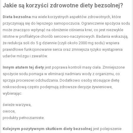
Jakie są korzyści zdrowotne diety bezsolnej?
Dieta bezsolna
ma wiele korzystnych aspektów zdrowotnych, które
przyczyniają się do lepszego samopoczucia. Ograniczenie spożycia sodu
może znacząco wpłynąć na obniżenie ciśnienia krwi, co jest niezwykle
istotne w profilaktyce chorób sercowo-naczyniowych. Badania wskazują,
że redukcja soli do 5 g dziennie (czyli około 2000 mg sodu) wspiera
prawidłowe funkcjonowanie serca oraz zmniejsza ryzyko wystąpienia
udarów mózgu i zawałów.
Innym atutem tej diety
jest poprawa kontroli masy ciała. Zmniejszone
spożycie sodu pomaga w eliminacji nadmiaru wody z organizmu, co
sprzyja procesowi odchudzania. Dodatkowo osoby stosujące dietę
niskosodową często podejmują zdrowsze decyzje żywieniowe,
wybierając:
świeże warzywa,
owoce,
produkty pełnoziarniste.
Kolejnym pozytywnym skutkiem diety bezsolnej
jest polepszenie