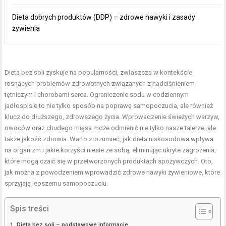
Dieta dobrych produktów (DDP) – zdrowe nawyki i zasady
żywienia
Dieta bez soli zyskuje na popularności, zwłaszcza w kontekście
rosnących problemów zdrowotnych związanych z nadciśnieniem
tętniczym i chorobami serca. Ograniczenie sodu w codziennym
jadłospisie to nie tylko sposób na poprawę samopoczucia, ale również
klucz do dłuższego, zdrowszego życia. Wprowadzenie świeżych warzyw,
owoców oraz chudego mięsa może odmienić nie tylko nasze talerze, ale
także jakość zdrowia. Warto zrozumieć, jak dieta niskosodowa wpływa
na organizm i jakie korzyści niesie ze sobą, eliminując ukryte zagrożenia,
które mogą czaić się w przetworzonych produktach spożywczych. Oto,
jak można z powodzeniem wprowadzić zdrowe nawyki żywieniowe, które
sprzyjają lepszemu samopoczuciu.
Spis treści
Dieta bez soli – podstawowe informacje