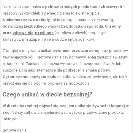
Nie można zapomnieć o
pełnoziarnistych produktach zbożowych
–
brązowy ryż czy chleb z pełnego ziarna to świetne opcje.
Niskotłuszczowe nabiały
, takie jak jogurt naturalny czy twaróg,
dostarczają niezbędnego wapnia bez dodatkowego sodu.
Orzechy
oraz
zdrowe oleje roślinne
(jak oliwa z oliwek) mogą być
fantastycznym uzupełnieniem codziennych posiłków.
Z drugiej strony warto unikać
żywności przetworzonej
oraz produktów
zawierających sól – gotowe dania czy konserwy lepiej zastąpić świeżymi
składnikami. Zamiast soli można wykorzystać różnorodne świeże lub
suszone zioła jako alternatywę dla podkręcenia smaku potraw.
Ograniczenie spożycia sodu
nie tylko wspiera zdrowie serca, ale także
przyczynia się do ogólnej poprawy samopoczucia.
Czego unikać w diecie bezsolnej?
W diecie bezsolnej najważniejsze jest unikanie żywności bogatej w
sód.
Należy całkowicie wyeliminować wysoko przetworzone produkty,
takie jak:
gotowe dania,