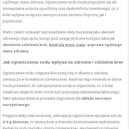
ogólnego stanu zdrowia. Ograniczenie sodu może przyczynić się do
zmniejszenia uczucia opuchlizny oraz dyskomfortu trawiennego, co z
kolei wpływa na lepsze samopoczucie zarówno fizyczne, jak i
psychiczne.
Warto zatem rozważyć wprowadzenie diety bezsolnej jako element
zdrowego stylu życia, biorąc pod uwagę jej liczne korzyści takie jak
obniżenie ciśnienia krwi
,
kontrola masy ciała
i
poprawa ogólnego
stanu zdrowia
.
Jak ograniczenie sodu wpływa na zdrowie i ciśnienie krwi
Ograniczenie sodu odgrywa kluczową rolę w dbaniu o zdrowie,
zwłaszcza w kontekście ciśnienia krwi. Nadmiar tego minerału w diecie
może prowadzić do zatrzymywania wody w organizmie, co z kolei
zwiększa objętość krwi i może być przyczyną nadciśnienia tętniczego.
Taka sytuacja stwarza poważne zagrożenie dla
układu sercowo-
naczyniowego
.
Przyjęcie diety niskosodowej, zalecającej ograniczenie spożycia soli do
3-6 g dziennie
, to istotny krok w kierunku kontrolowania nadciśnienia.
Redukcja sodu nie tylko obniża ciśnienie krwi, ale również pozytywnie