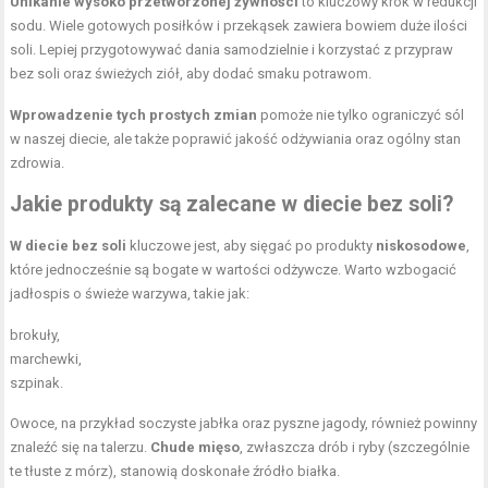
Unikanie wysoko przetworzonej żywności
to kluczowy krok w redukcji
sodu. Wiele gotowych posiłków i przekąsek zawiera bowiem duże ilości
soli. Lepiej przygotowywać dania samodzielnie i korzystać z przypraw
bez soli oraz świeżych ziół, aby dodać smaku potrawom.
Wprowadzenie tych prostych zmian
pomoże nie tylko ograniczyć sól
w naszej diecie, ale także poprawić jakość odżywiania oraz ogólny stan
zdrowia.
Jakie produkty są zalecane w diecie bez soli?
W diecie bez soli
kluczowe jest, aby sięgać po produkty
niskosodowe
,
które jednocześnie są bogate w wartości odżywcze. Warto wzbogacić
jadłospis o świeże warzywa, takie jak:
brokuły,
marchewki,
szpinak.
Owoce, na przykład soczyste jabłka oraz pyszne jagody, również powinny
znaleźć się na talerzu.
Chude mięso
, zwłaszcza drób i ryby (szczególnie
te tłuste z mórz), stanowią doskonałe źródło białka.