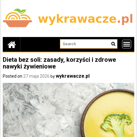
Skip
to
content
Dieta bez soli: zasady, korzyści i zdrowe
nawyki żywieniowe
wykrawacze.pl
Posted on
27 maja 2026
by