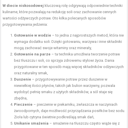
W diecie niskosodowej
kluczową rolę odgrywają odpowiednie techniki
kulinarne, które pozwalają na redukcję soli oraz zachowanie cennych
wartości odżywczych potraw. Oto kilka polecanych sposobów
przygotowywania jedzenia:
Gotowanie w wodzie
– to jedna z najprostszych metod, która nie
wymaga dodatku soli. Dzięki gotowaniu, warzywa i inne składniki
mogą zachować swoje witaminy oraz minerały,
Gotowanie na parze
– ta technika umożliwia tworzenie potraw
bez tłuszczu i soli, co sprzyja zdrowemu stylowi życia. Dania
przygotowane w ten sposób mają więcej składników odżywczych
oraz naturalny smak,
Duszenie
– przygotowywanie potraw przez duszenie w
niewielkiej ilości płynów, takich jak bulion warzywny, pozwala
wydobyć pełnię smaku z użytych składników, a sól staje się
zbędna,
Pieczenie
– pieczenie w piekarniku, zwłaszcza w naczyniach
żaroodpornych, daje możliwość przyrządzania posiłków bez sodu.
Zioła lub cytryna świetnie podkreślają smak dań,
Unikanie smażenia
– smażenie na tłuszczu często wiąże się z