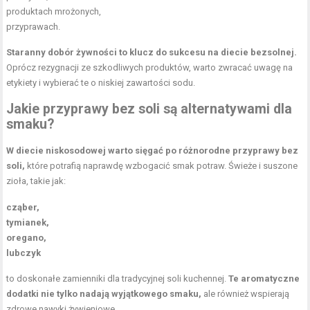
produktach mrożonych,
przyprawach.
Staranny dobór żywności to klucz do sukcesu na diecie bezsolnej.
Oprócz rezygnacji ze szkodliwych produktów, warto zwracać uwagę na
etykiety i wybierać te o niskiej zawartości sodu.
Jakie przyprawy bez soli są alternatywami dla
smaku?
W diecie niskosodowej warto sięgać po różnorodne przyprawy bez
soli,
które potrafią naprawdę wzbogacić smak potraw. Świeże i suszone
zioła, takie jak:
cząber,
tymianek,
oregano,
lubczyk
to doskonałe zamienniki dla tradycyjnej soli kuchennej.
Te aromatyczne
dodatki nie tylko nadają wyjątkowego smaku,
ale również wspierają
zdrowe nawyki żywieniowe.