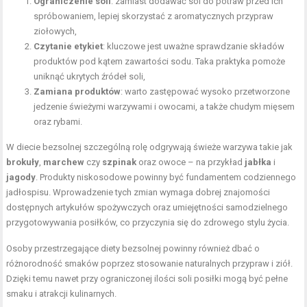
Ograniczenie soli
: zamiast dodawać sól do potraw przed ich
spróbowaniem, lepiej skorzystać z aromatycznych przypraw
ziołowych,
Czytanie etykiet
: kluczowe jest uważne sprawdzanie składów
produktów pod kątem zawartości sodu. Taka praktyka pomoże
uniknąć ukrytych źródeł soli,
Zamiana produktów
: warto zastępować wysoko przetworzone
jedzenie świeżymi warzywami i owocami, a także chudym mięsem
oraz rybami.
W diecie bezsolnej szczególną rolę odgrywają świeże warzywa takie jak
brokuły
,
marchew
czy
szpinak
oraz owoce – na przykład
jabłka
i
jagody
. Produkty niskosodowe powinny być fundamentem codziennego
jadłospisu. Wprowadzenie tych zmian wymaga dobrej znajomości
dostępnych artykułów spożywczych oraz umiejętności samodzielnego
przygotowywania posiłków, co przyczynia się do zdrowego stylu życia.
Osoby przestrzegające diety bezsolnej powinny również dbać o
różnorodność smaków poprzez stosowanie naturalnych przypraw i ziół.
Dzięki temu nawet przy ograniczonej ilości soli posiłki mogą być pełne
smaku i atrakcji kulinarnych.