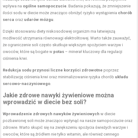
wpływa na
ogólne samopoczucie
. Badania pokazują, że zmniejszenie
ilości sodu w diecie może znacząco obniżyć ryzyko wystąpienia
chorób
serca
oraz
udarów mózgu
.
Dzięki stosowaniu diety niskosodowej organizm ma łatwiejszą
możliwość utrzymania równowagi elektrolitowej. Warto także zauważyć,
że ograniczenie soli często skutkuje większym spożyciem warzyw i
owoców, które są bogate w
potas
– minerał kluczowy dla regulacji
ciśnienia krwi.
Redukcja sodu przynosi liczne korzyści zdrowotne
poprzez
stabilizację ciśnienia krwi oraz minimalizowanie ryzyka chorób
układu
sercowo-naczyniowego
.
Jakie zdrowe nawyki żywieniowe można
wprowadzić w diecie bez soli?
Wprowadzenie zdrowych nawyków żywieniowych
w diecie
pozbawionej soli może znacząco wpłynąć na nasze samopoczucie oraz
zdrowie. Warto skupić się na zwiększeniu spożycia świeżych warzyw i
owoców, które są źródłem nie tylko witamin, ale również cennego