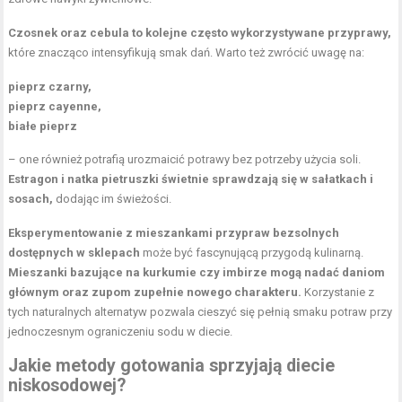
Czosnek oraz cebula to kolejne często wykorzystywane przyprawy,
które znacząco intensyfikują smak dań. Warto też zwrócić uwagę na:
pieprz czarny,
pieprz cayenne,
białe pieprz
– one również potrafią urozmaicić potrawy bez potrzeby użycia soli.
Estragon i natka pietruszki świetnie sprawdzają się w sałatkach i
sosach,
dodając im świeżości.
Eksperymentowanie z mieszankami przypraw bezsolnych
dostępnych w sklepach
może być fascynującą przygodą kulinarną.
Mieszanki bazujące na kurkumie czy imbirze mogą nadać daniom
głównym oraz zupom zupełnie nowego charakteru.
Korzystanie z
tych naturalnych alternatyw pozwala cieszyć się pełnią smaku potraw przy
jednoczesnym ograniczeniu sodu w diecie.
Jakie metody gotowania sprzyjają diecie
niskosodowej?