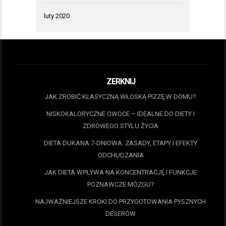
luty 2020
ZERKNIJ
JAK ZROBIĆ KLASYCZNĄ WŁOSKĄ PIZZĘ W DOMU?
NISKOKALORYCZNE OWOCE – IDEALNE DO DIETY I
ZDROWEGO STYLU ŻYCIA
DIETA DUKANA 7-DNIOWA: ZASADY, ETAPY I EFEKTY
ODCHUDZANIA
JAK DIETA WPŁYWA NA KONCENTRACJĘ I FUNKCJE
POZNAWCZE MÓZGU?
NAJWAŻNIEJSZE KROKI DO PRZYGOTOWANIA PYSZNYCH
DESERÓW