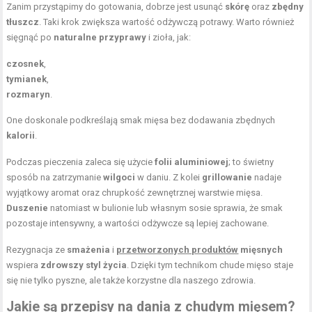
Zanim przystąpimy do gotowania, dobrze jest usunąć
skórę
oraz
zbędny
tłuszcz
. Taki krok zwiększa wartość odżywczą potrawy. Warto również
sięgnąć po
naturalne przyprawy
i zioła, jak:
czosnek
,
tymianek
,
rozmaryn
.
One doskonale podkreślają smak mięsa bez dodawania zbędnych
kalorii
.
Podczas pieczenia zaleca się użycie
folii aluminiowej
; to świetny
sposób na zatrzymanie
wilgoci
w daniu. Z kolei
grillowanie
nadaje
wyjątkowy aromat oraz chrupkość zewnętrznej warstwie mięsa.
Duszenie
natomiast w bulionie lub własnym sosie sprawia, że smak
pozostaje intensywny, a wartości odżywcze są lepiej zachowane.
Rezygnacja ze
smażenia
i
przetworzonych produktów
mięsnych
wspiera
zdrowszy styl życia
. Dzięki tym technikom chude mięso staje
się nie tylko pyszne, ale także korzystne dla naszego zdrowia.
Jakie są przepisy na dania z chudym mięsem?