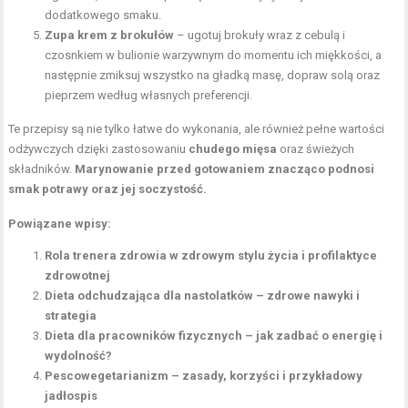
dodatkowego smaku.
Zupa krem z brokułów
– ugotuj brokuły wraz z cebulą i
czosnkiem w bulionie warzywnym do momentu ich miękkości, a
następnie zmiksuj wszystko na gładką masę, dopraw solą oraz
pieprzem według własnych preferencji.
Te przepisy są nie tylko łatwe do wykonania, ale również pełne wartości
odżywczych dzięki zastosowaniu
chudego mięsa
oraz świeżych
składników.
Marynowanie przed gotowaniem znacząco podnosi
smak potrawy oraz jej soczystość.
Powiązane wpisy:
Rola trenera zdrowia w zdrowym stylu życia i profilaktyce
zdrowotnej
Dieta odchudzająca dla nastolatków – zdrowe nawyki i
strategia
Dieta dla pracowników fizycznych – jak zadbać o energię i
wydolność?
Pescowegetarianizm – zasady, korzyści i przykładowy
jadłospis