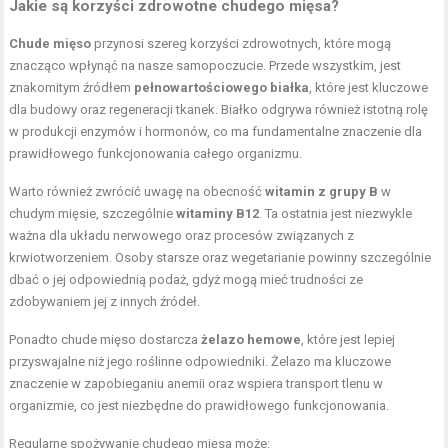
Jakie są korzyści zdrowotne chudego mięsa?
Chude mięso
przynosi szereg korzyści zdrowotnych, które mogą
znacząco wpłynąć na nasze samopoczucie. Przede wszystkim, jest
znakomitym źródłem
pełnowartościowego białka
, które jest kluczowe
dla budowy oraz regeneracji tkanek. Białko odgrywa również istotną rolę
w produkcji enzymów i hormonów, co ma fundamentalne znaczenie dla
prawidłowego funkcjonowania całego organizmu.
Warto również zwrócić uwagę na obecność
witamin z grupy B
w
chudym mięsie, szczególnie
witaminy B12
. Ta ostatnia jest niezwykle
ważna dla układu nerwowego oraz procesów związanych z
krwiotworzeniem. Osoby starsze oraz wegetarianie powinny szczególnie
dbać o jej odpowiednią podaż, gdyż mogą mieć trudności ze
zdobywaniem jej z innych źródeł.
Ponadto chude mięso dostarcza
żelazo hemowe
, które jest lepiej
przyswajalne niż jego roślinne odpowiedniki. Żelazo ma kluczowe
znaczenie w zapobieganiu anemii oraz wspiera transport tlenu w
organizmie, co jest niezbędne do prawidłowego funkcjonowania.
Regularne spożywanie chudego mięsa może: