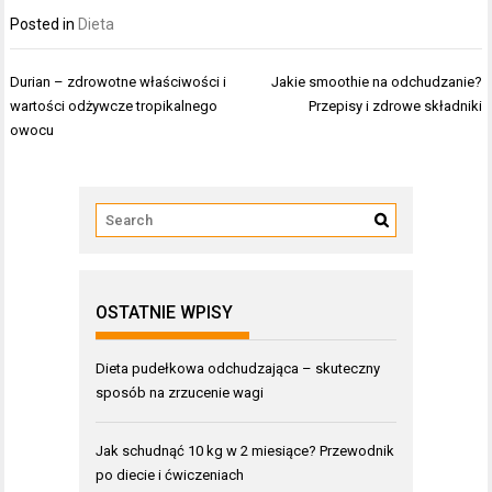
Posted in
Dieta
Nawigacja
Durian – zdrowotne właściwości i
Jakie smoothie na odchudzanie?
wpisu
wartości odżywcze tropikalnego
Przepisy i zdrowe składniki
owocu
OSTATNIE WPISY
Dieta pudełkowa odchudzająca – skuteczny
sposób na zrzucenie wagi
Jak schudnąć 10 kg w 2 miesiące? Przewodnik
po diecie i ćwiczeniach