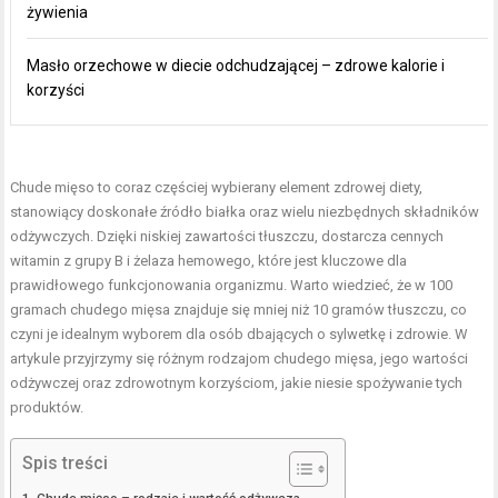
żywienia
Masło orzechowe w diecie odchudzającej – zdrowe kalorie i
korzyści
Chude mięso to coraz częściej wybierany element zdrowej diety,
stanowiący doskonałe źródło białka oraz wielu niezbędnych składników
odżywczych. Dzięki niskiej zawartości tłuszczu, dostarcza cennych
witamin z grupy B i żelaza hemowego, które jest kluczowe dla
prawidłowego funkcjonowania organizmu. Warto wiedzieć, że w 100
gramach chudego mięsa znajduje się mniej niż 10 gramów tłuszczu, co
czyni je idealnym wyborem dla osób dbających o sylwetkę i zdrowie. W
artykule przyjrzymy się różnym rodzajom chudego mięsa, jego wartości
odżywczej oraz zdrowotnym korzyściom, jakie niesie spożywanie tych
produktów.
Spis treści
Chude mięso – rodzaje i wartość odżywcza