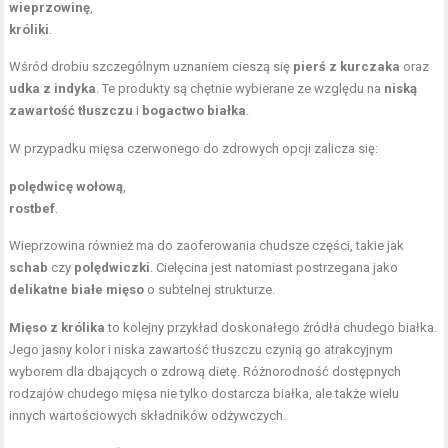
wieprzowinę
,
króliki
.
Wśród drobiu szczególnym uznaniem cieszą się
pierś z kurczaka
oraz
udka z indyka
. Te produkty są chętnie wybierane ze względu na
niską
zawartość tłuszczu
i
bogactwo białka
.
W przypadku mięsa czerwonego do zdrowych opcji zalicza się:
polędwicę wołową
,
rostbef
.
Wieprzowina również ma do zaoferowania chudsze części, takie jak
schab
czy
polędwiczki
. Cielęcina jest natomiast postrzegana jako
delikatne białe mięso
o subtelnej strukturze.
Mięso z królika
to kolejny przykład doskonałego źródła chudego białka.
Jego jasny kolor i niska zawartość tłuszczu czynią go atrakcyjnym
wyborem dla dbających o zdrową dietę. Różnorodność dostępnych
rodzajów chudego mięsa nie tylko dostarcza białka, ale także wielu
innych wartościowych składników odżywczych.