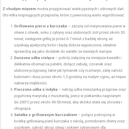
Z chudym mięsem
można przygotować wiele pysznych i zdrowych dań.
Oto kilka inspirujących przepisów, które z pewnością warto wypróbować:
Grillowane piersi z kurczaka
– zacznij od marynowania piersi w
oliwie z oliwek, soku z cytryny oraz ulubionych ziół przez około 30
minut, następnie grilluj je przez 6-7 minut z każdej strony, aż
uzyskają apetyczny kolor i będą dobrze wypieczone, idealnie
sprawdzą się jako dodatek do sałatki ze świeżych warzyw.
Duszone udka cielęce
– pokrój cielęcinę na mniejsze kawałki i
delikatnie obsmaż na patelni, dołącz cebulę, czosnek oraz
ulubione przyprawy, takie jak tymianek czy rozmaryn, zalej całość
bulionem i dusz przez około 1,5 godziny na małym ogniu, aż mięso
nabierze miękkości.
Pieczone udka z indyka
– natrzyj udka mieszanką przypraw oraz
jogurtową marynatą z musztardą, piecz w piekarniku nagrzanym
do 200°C przez około 45-50 minut, aby skórka stała się złocista i
chrupiąca.
Sałatka z grillowanym kurczakiem
– połącz pokrojoną w
kostkę grillowaną pierś kurczaka z rukolą, pomidorami cherry oraz
ogórkiem, całość skrop oliwą i sokiem cytrynowym dla