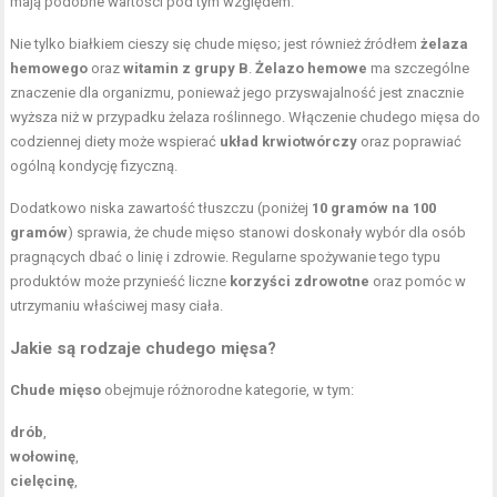
mają podobne wartości pod tym względem.
Nie tylko białkiem cieszy się chude mięso; jest również źródłem
żelaza
hemowego
oraz
witamin z grupy B
.
Żelazo hemowe
ma szczególne
znaczenie dla organizmu, ponieważ jego przyswajalność jest znacznie
wyższa niż w przypadku żelaza roślinnego. Włączenie chudego mięsa do
codziennej diety może wspierać
układ krwiotwórczy
oraz poprawiać
ogólną kondycję fizyczną.
Dodatkowo niska zawartość tłuszczu (poniżej
10 gramów na 100
gramów
) sprawia, że chude mięso stanowi doskonały wybór dla osób
pragnących dbać o linię i zdrowie. Regularne spożywanie tego typu
produktów może przynieść liczne
korzyści zdrowotne
oraz pomóc w
utrzymaniu właściwej masy ciała.
Jakie są rodzaje chudego mięsa?
Chude mięso
obejmuje różnorodne kategorie, w tym:
drób
,
wołowinę
,
cielęcinę
,