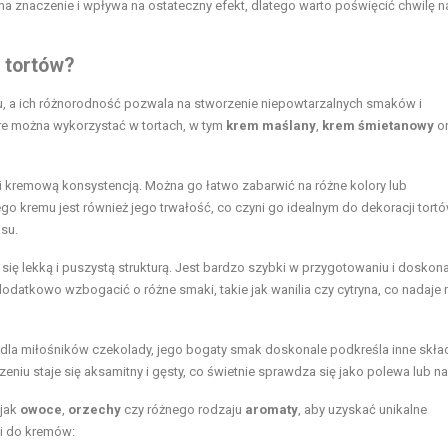
ma znaczenie i wpływa na ostateczny efekt, dlatego warto poświęcić chwilę n
 tortów?
, a ich różnorodność pozwala na stworzenie niepowtarzalnych smaków i
re można wykorzystać w tortach, w tym
krem maślany
,
krem śmietanowy
o
i kremową konsystencją. Można go łatwo zabarwić na różne kolory lub
 kremu jest również jego trwałość, co czyni go idealnym do dekoracji tortó
su.
 się lekką i puszystą strukturą. Jest bardzo szybki w przygotowaniu i doskon
datkowo wzbogacić o różne smaki, takie jak wanilia czy cytryna, co nadaje
dla miłośników czekolady, jego bogaty smak doskonale podkreśla inne skład
zeniu staje się aksamitny i gęsty, co świetnie sprawdza się jako polewa lub na
 jak
owoce
,
orzechy
czy różnego rodzaju
aromaty
, aby uzyskać unikalne
i do kremów: