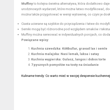
Muffiny
to kolejna świetna alternatywa, która dodatkowo daj
urodzinowych wydarzeń, które można łatwo modyfikować, dod
można także przygotować w wersji wytrawnej, co czyni je dos
Ciasta ucierane są szybkie do przyrządzenia i łatwe do modyfik
Serniki mogą być różnorodne pod względem smaków i tekstur
Muffiny można serwować w indywidualnych porcjach, co dod
Powiązane wpisy:
Kuchnia szwedzka: Köttbullar, gravad lax i semle
Kuchnia malajska: Nasi lemak, laksa i satay
Kuchnia węgierska: Gulasz, langos i dobos torte
7 pysznych pomysłów na tosty na śniadanie
Kulinarne trendy: Co warto mieć w swojej despensie kuchennej