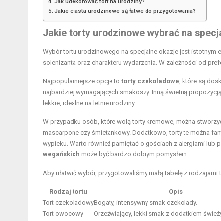
Jak udekorować tort na urodziny?
Jakie ciasta urodzinowe są łatwe do przygotowania?
Jakie torty urodzinowe wybrać na specj
Wybór tortu urodzinowego na specjalne okazje jest istotnym
solenizanta oraz charakteru wydarzenia. W zależności od pref
Najpopularniejsze opcje to
torty czekoladowe
, które są do
najbardziej wymagających smakoszy. Inną świetną propozycj
lekkie, idealne na letnie urodziny.
W przypadku osób, które wolą torty kremowe, można stworzyć
mascarpone czy śmietankowy. Dodatkowo, torty te można fan
wypieku. Warto również pamiętać o gościach z alergiami lub p
wegańskich
może być bardzo dobrym pomysłem.
Aby ułatwić wybór, przygotowaliśmy małą tabelę z rodzajami t
Rodzaj tortu
Opis
Tort czekoladowy
Bogaty, intensywny smak czekolady.
Tort owocowy
Orzeźwiający, lekki smak z dodatkiem świe