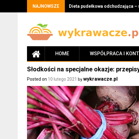
Skip
NAJNOWSZE
Dieta pudełkowa odchudzająca – 
to
content
HOME
WSPÓŁPRACA I KON
Słodkości na specjalne okazje: przepisy
Nawigacja
wykrawacze.pl
Posted on
10 lutego 2021
by
wpisu