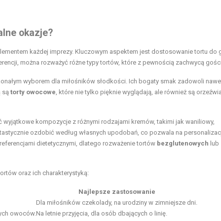
alne okazje?
 elementem każdej imprezy. Kluczowym aspektem jest dostosowanie tortu do 
erencji, można rozważyć różne typy tortów, które z pewnością zachwycą gości
skonałym wyborem dla miłośników słodkości. Ich bogaty smak zadowoli nawe
ą są
torty owocowe
, które nie tylko pięknie wyglądają, ale również są orzeźwia
 wyjątkowe kompozycje z różnymi rodzajami kremów, takimi jak waniliowy,
tastycznie ozdobić według własnych upodobań, co pozwala na personalizac
referencjami dietetycznymi, dlatego rozważenie tortów
bezglutenowych
lub
ortów oraz ich charakterystyką:
Najlepsze zastosowanie
Dla miłośników czekolady, na urodziny w zimniejsze dni.
żych owoców.
Na letnie przyjęcia, dla osób dbających o linię.