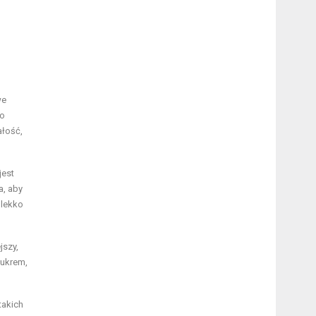
we
wo
ałość,
jest
a, aby
 lekko
jszy,
ukrem,
takich