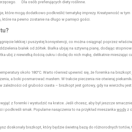
erzęcego.
Dla osób preferujących diety roślinne.
acje, które mogą dodatkowo podkreślić tematykę imprezy. Kreatywność w tym
 które na pewno zostanie na długo w pamięci gości.
rtu?
ągnięcie lekkiej i puszystej konsystencji, co można osiągnąć poprzez właści
oddzielenia białek od żółtek. Białka ubijaj na sztywną pianę, dodając stopnio
ka ubij z niewielką ilością cukru i dodaj do nich mąkę, delikatnie mieszając c
emperatury około 180°C. Warto również upewnić się, że foremka na biszkopt 
enia, a boki posmarować masłem. W trakcie pieczenia nie otwieraj piekarnik
w zależności od grubości ciasta – biszkopt jest gotowy, gdy na wierzchu jest
wyjąć z foremki i wystudzić na kratce. Jeśli chcesz, aby był jeszcze smacznie
ci i podkreśli smak. Popularne nasączenia to na przykład mieszanka
wody
z c
z doskonały biszkopt, który będzie świetną bazą do różnorodnych tortów, 