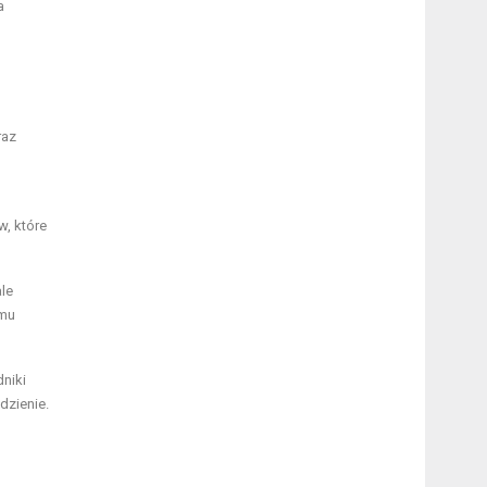
a
raz
w, które
ale
 mu
niki
dzienie.