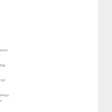
rwsze
dają
rzyć
alnego
em