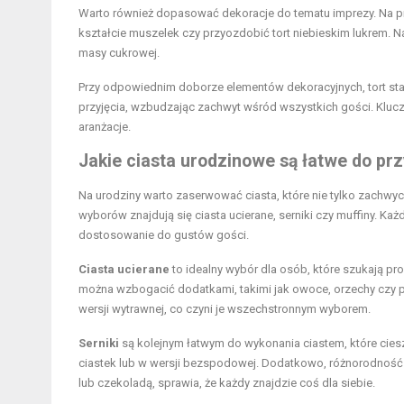
Warto również dopasować dekoracje do tematu imprezy. Na pr
kształcie muszelek czy przyozdobić tort niebieskim lukrem. N
masy cukrowej.
Przy odpowiednim doborze elementów dekoracyjnych, tort sta
przyjęcia, wzbudzając zachwyt wśród wszystkich gości. Kluc
aranżacje.
Jakie ciasta urodzinowe są łatwe do pr
Na urodziny warto zaserwować ciasta, które nie tylko zachwy
wyborów znajdują się ciasta ucierane, serniki czy muffiny. Ka
dostosowanie do gustów gości.
Ciasta ucierane
to idealny wybór dla osób, które szukają p
można wzbogacić dodatkami, takimi jak owoce, orzechy czy pr
wersji wytrawnej, co czyni je wszechstronnym wyborem.
Serniki
są kolejnym łatwym do wykonania ciastem, które ciesz
ciastek lub w wersji bezspodowej. Dodatkowo, różnorodność
lub czekoladą, sprawia, że każdy znajdzie coś dla siebie.