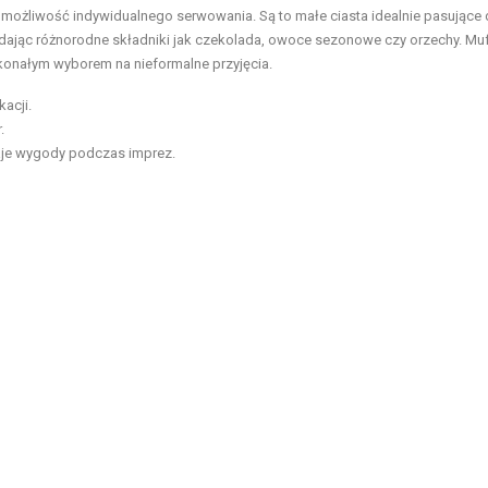
e możliwość indywidualnego serwowania. Są to małe ciasta idealnie pasujące
ając różnorodne składniki jak czekolada, owoce sezonowe czy orzechy. Muf
konałym wyborem na nieformalne przyjęcia.
acji.
.
aje wygody podczas imprez.