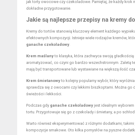
jak torty owocowe czy czekoladowe. Pamiętaj, że każdy krok 
dokładne przygotowanie.
Jakie są najlepsze przepisy na kremy do
Kremy do tortów stanowią kluczowy element każdego wypieku
efektownych kompozycji. Istnieje wiele rodzajów kremów, któ
ganache czekoladowy
.
Krem maślany
to klasyka, która zachwyca swoją gładkością 
aromatyzować, co czyni go bardzo wszechstronnym. Zaletą tego
mają być transportowane lub wystawiane na większą ilość cza
Krem śmietanowy
to kolejny popularny wybór, który wyróżnia
sprawdza się z owocami czy lekkimi biszkoptami. Można go do
świeżości i lekkości.
Podczas gdy
ganache czekoladowy
jest idealnym wyborem 
tortu. Przygotowuje się go z czekolady i śmietany, a po schłod
Warto również eksperymentować z różnymi dodatkami, takimi
kompozycje smakowe. Oto kilka pomysłów na pyszne dodatk