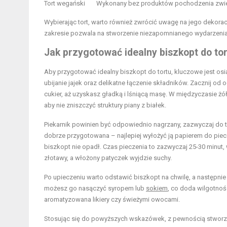
Tort wegański
Wykonany bez produktów pochodzenia zwi
Wybierając tort, warto również zwrócić uwagę na jego dekor
zakresie pozwala na stworzenie niezapomnianego wydarzenia,
Jak przygotować idealny biszkopt do to
Aby przygotować idealny biszkopt do tortu, kluczowe jest osi
ubijanie jajek oraz delikatne łączenie składników. Zacznij od 
cukier, aż uzyskasz gładką i lśniącą masę. W międzyczasie żółt
aby nie zniszczyć struktury piany z białek.
Piekarnik powinien być odpowiednio nagrzany, zazwyczaj do t
dobrze przygotowana – najlepiej wyłożyć ją papierem do piecz
biszkopt nie opadł. Czas pieczenia to zazwyczaj 25-30 minut, 
złotawy, a włożony patyczek wyjdzie suchy.
Po upieczeniu warto odstawić biszkopt na chwilę, a następnie 
możesz go nasączyć syropem lub
sokiem
, co doda wilgotnoś
aromatyzowana likiery czy świeżymi owocami.
Stosując się do powyższych wskazówek, z pewnością stworzys