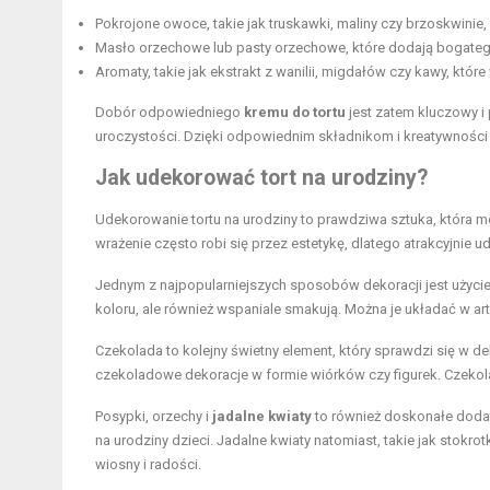
Pokrojone owoce, takie jak
truskawki
, maliny czy brzoskwinie
Masło orzechowe
lub pasty orzechowe, które dodają bogat
Aromaty, takie jak ekstrakt z wanilii, migdałów czy kawy, kt
Dobór odpowiedniego
kremu do tortu
jest zatem kluczowy i
uroczystości. Dzięki odpowiednim składnikom i kreatywności
Jak udekorować tort na urodziny?
Udekorowanie tortu na urodziny to prawdziwa sztuka, która m
wrażenie często robi się przez estetykę, dlatego atrakcyjnie 
Jednym z najpopularniejszych sposobów dekoracji jest użyci
koloru, ale również wspaniale smakują. Można je układać w ar
Czekolada to kolejny świetny element, który sprawdzi się w d
czekoladowe dekoracje w formie wiórków czy figurek. Czekol
Posypki, orzechy i
jadalne kwiaty
to również doskonałe dodat
na urodziny dzieci. Jadalne kwiaty natomiast, takie jak stokrot
wiosny i radości.