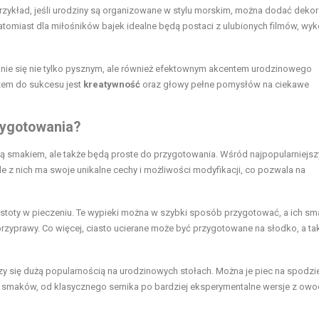
zykład, jeśli urodziny są organizowane w stylu morskim, można dodać dekor
atomiast dla miłośników bajek idealne będą postaci z ulubionych filmów, wy
nie się nie tylko pysznym, ale również efektownym akcentem urodzinowego
zem do sukcesu jest
kreatywność
oraz głowy pełne pomysłów na ciekawe
zygotowania?
cą smakiem, ale także będą proste do przygotowania. Wśród najpopularniejs
żde z nich ma swoje unikalne cechy i możliwości modyfikacji, co pozwala na
rostoty w pieczeniu. Te wypieki można w szybki sposób przygotować, a ich sm
zyprawy. Co więcej, ciasto ucierane może być przygotowane na słodko, a ta
y się dużą popularnością na urodzinowych stołach. Można je piec na spodzi
 smaków, od klasycznego sernika po bardziej eksperymentalne wersje z ow