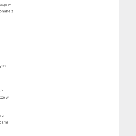
acje w
konane z
zych
ak
kże w
e z
ocami