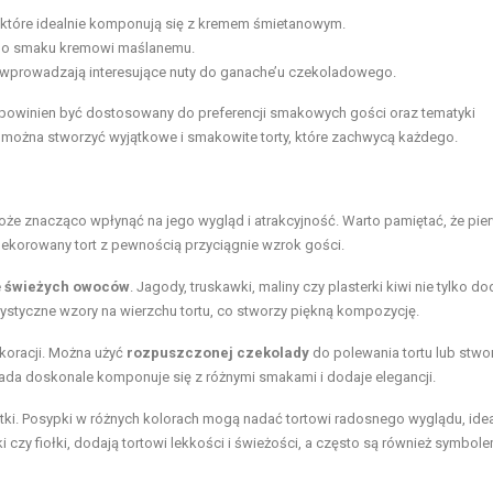
, które idealnie komponują się z kremem śmietanowym.
ego smaku kremowi maślanemu.
óre wprowadzają interesujące nuty do ganache’u czekoladowego.
 powinien być dostosowany do preferencji smakowych gości oraz tematyki
 można stworzyć wyjątkowe i smakowite torty, które zachwycą każdego.
oże znacząco wpłynąć na jego wygląd i atrakcyjność. Warto pamiętać, że pie
udekorowany tort z pewnością przyciągnie wzrok gości.
e
świeżych owoców
. Jagody, truskawki, maliny czy plasterki kiwi nie tylko do
tystyczne wzory na wierzchu tortu, co stworzy piękną kompozycję.
ekoracji. Można użyć
rozpuszczonej czekolady
do polewania tortu lub stwo
ada doskonale komponuje się z różnymi smakami i dodaje elegancji.
ki. Posypki w różnych kolorach mogą nadać tortowi radosnego wyglądu, ide
ki czy fiołki, dodają tortowi lekkości i świeżości, a często są również symbol