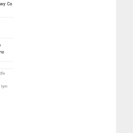
wy: Co
y
mno
dla
W tym