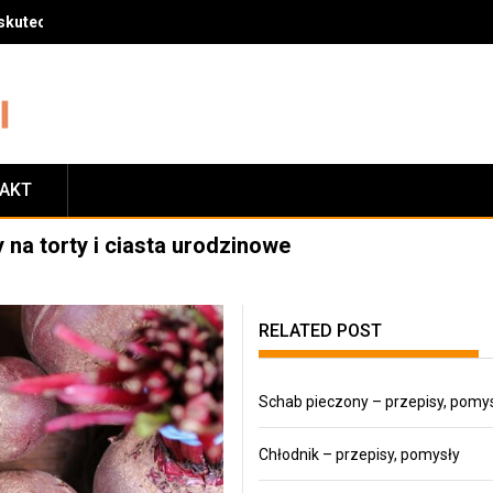
skuteczny sposób na zrzucenie wagi
TAKT
 na torty i ciasta urodzinowe
RELATED POST
Schab pieczony – przepisy, pomy
Chłodnik – przepisy, pomysły