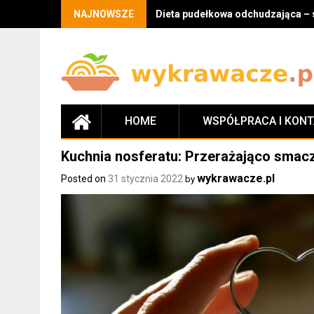
Skip
NAJNOWSZE
Dieta pudełkowa odchudzająca – 
to
content
HOME
WSPÓŁPRACA I KON
Kuchnia nosferatu: Przerażająco smac
wykrawacze.pl
Posted on
31 stycznia 2022
by