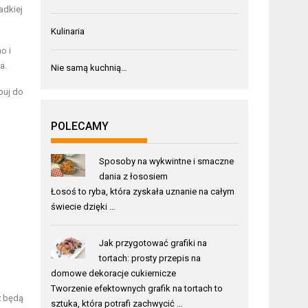
adkiej
Kulinaria
o i
a.
Nie samą kuchnią…
puj do
POLECAMY
Sposoby na wykwintne i smaczne
dania z łososiem
Łosoś to ryba, która zyskała uznanie na całym
świecie dzięki …
Jak przygotować grafiki na
tortach: prosty przepis na
domowe dekoracje cukiernicze
Tworzenie efektownych grafik na tortach to
ż będą
sztuka, która potrafi zachwycić …