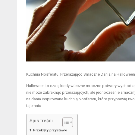
Kuchnia Nosferatu: Przerażająco Smaczne Dania na Halloween
Halloween to czas, kiedy wieczne mroczne potwory wychodzą z 
nie może zabraknąć przerażających, ale jednocześnie smaczny
na dania inspirowane kuchnią Nosferatu, które przyprawią two
tajemnic.
Spis treści
Przeklęty przystawki