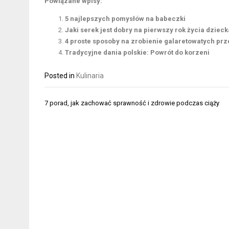
Powiązane wpisy:
5 najlepszych pomysłów na babeczki
Jaki serek jest dobry na pierwszy rok życia dzieck
4 proste sposoby na zrobienie galaretowatych pr
Tradycyjne dania polskie: Powrót do korzeni
Posted in
Kulinaria
Nawigacja
7 porad, jak zachować sprawność i zdrowie podczas ciąży
wpisu