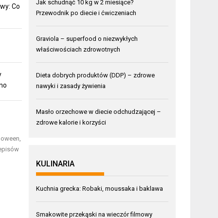
Jak schudnąć 10 kg w 2 miesiące?
wy: Co
Przewodnik po diecie i ćwiczeniach
Graviola – superfood o niezwykłych
właściwościach zdrowotnych
y
Dieta dobrych produktów (DDP) – zdrowe
mno
nawyki i zasady żywienia
Masło orzechowe w diecie odchudzającej –
zdrowe kalorie i korzyści
lloween,
zepisów
KULINARIA
Kuchnia grecka: Robaki, moussaka i baklawa
Smakowite przekąski na wieczór filmowy