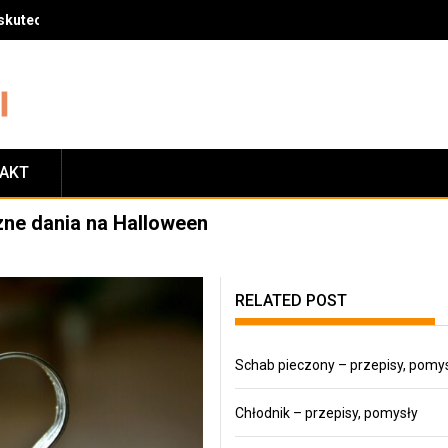
skuteczny sposób na zrzucenie wagi
TAKT
zne dania na Halloween
RELATED POST
Schab pieczony – przepisy, pomy
Chłodnik – przepisy, pomysły