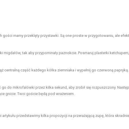
h gości mamy przeklęty przystawki. Są one proste w przygotowaniu, ale efek
rki migdałów, tak aby przypominały paznokcie. Posmaruj plasterki ketchupem
rąż centralną część każdego kółka ziemniaka i wypełnij go czerwoną papryką
.
uć go do mikrofalówki przez kilka sekund, aby zrobił się rozpuszczony. Następ
ące gnicie. Twoi goście będą pod wrażeniem.
 artykułu przedstawimy kilka propozycji na przerażającą zupę, która skradni