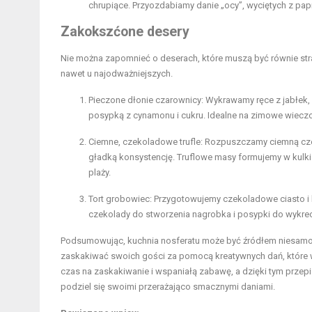
chrupiące. Przyozdabiamy danie „ocy”, wyciętych z pap
Zakokszćone desery
Nie można zapomnieć o deserach, które muszą być równie stras
nawet u najodważniejszych.
Pieczone dłonie czarownicy: Wykrawamy ręce z jabłek, 
posypką z cynamonu i cukru. Idealne na zimowe wieczo
Ciemne, czekoladowe trufle: Rozpuszczamy ciemną cze
gładką konsystencję. Truflowe masy formujemy w kulki 
plaży.
Tort grobowiec: Przygotowujemy czekoladowe ciasto i 
czekolady do stworzenia nagrobka i posypki do wykreo
Podsumowując, kuchnia nosferatu może być źródłem niesamow
zaskakiwać swoich gości za pomocą kreatywnych dań, które wp
czas na zaskakiwanie i wspaniałą zabawę, a dzięki tym prze
podziel się swoimi przerażająco smacznymi daniami.