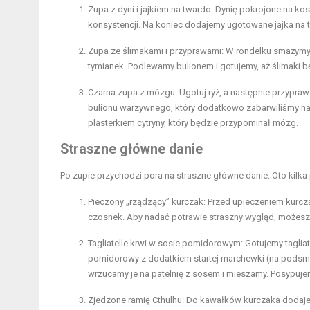
Zupa z dyni i jajkiem na twardo: Dynię pokrojone na k
konsystencji. Na koniec dodajemy ugotowane jajka na t
Zupa ze ślimakami i przyprawami: W rondelku smażymy p
tymianek. Podlewamy bulionem i gotujemy, aż ślimaki b
Czarna zupa z mózgu: Ugotuj ryż, a następnie przypra
bulionu warzywnego, który dodatkowo zabarwiliśmy 
plasterkiem cytryny, który będzie przypominał mózg.
Straszne główne danie
Po zupie przychodzi pora na straszne główne danie. Oto kilka 
Pieczony „rządzący” kurczak: Przed upieczeniem kurczak
czosnek. Aby nadać potrawie straszny wygląd, możesz 
Tagliatelle krwi w sosie pomidorowym: Gotujemy tagli
pomidorowy z dodatkiem startej marchewki (na podsm
wrzucamy je na patelnię z sosem i mieszamy. Posypuj
Zjedzone ramię Cthulhu: Do kawałków kurczaka dodajemy