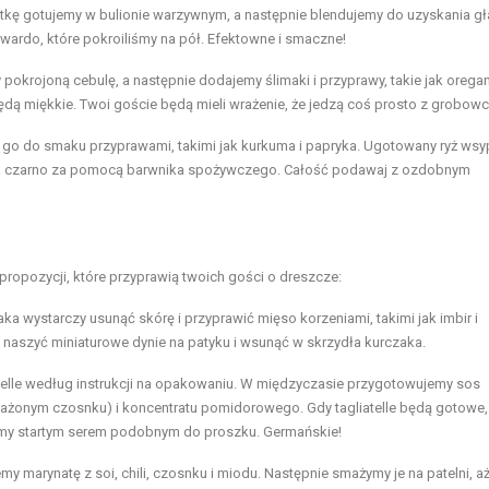
ostkę gotujemy w bulionie warzywnym, a następnie blendujemy do uzyskania gł
wardo, które pokroiliśmy na pół. Efektowne i smaczne!
okrojoną cebulę, a następnie dodajemy ślimaki i przyprawy, takie jak oregan
ędą miękkie. Twoi goście będą mieli wrażenie, że jedzą coś prosto z grobowc
w go do smaku przyprawami, takimi jak kurkuma i papryka. Ugotowany ryż wsy
na czarno za pomocą barwnika spożywczego. Całość podawaj z ozdobnym
propozycji, które przyprawią twoich gości o dreszcze:
a wystarczy usunąć skórę i przyprawić mięso korzeniami, takimi jak imbir i
naszyć miniaturowe dynie na patyku i wsunąć w skrzydła kurczaka.
atelle według instrukcji na opakowaniu. W międzyczasie przygotowujemy sos
ażonym czosnku) i koncentratu pomidorowego. Gdy tagliatelle będą gotowe,
emy startym serem podobnym do proszku. Germańskie!
 marynatę z soi, chili, czosnku i miodu. Następnie smażymy je na patelni, a