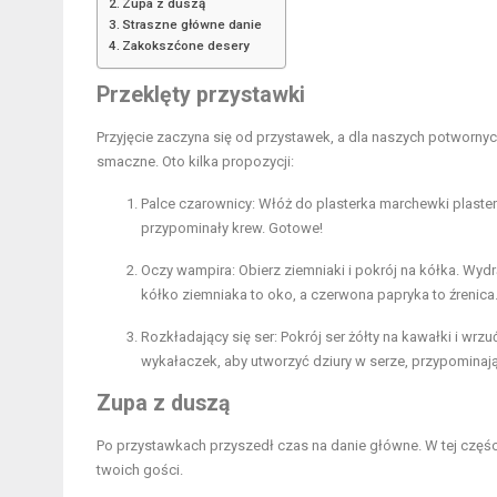
Zupa z duszą
Straszne główne danie
Zakokszćone desery
Przeklęty przystawki
Przyjęcie zaczyna się od przystawek, a dla naszych potwornyc
smaczne. Oto kilka propozycji:
Palce czarownicy: Włóż do plasterka marchewki plaste
przypominały krew. Gotowe!
Oczy wampira: Obierz ziemniaki i pokrój na kółka. Wyd
kółko ziemniaka to oko, a czerwona papryka to źrenica
Rozkładający się ser: Pokrój ser żółty na kawałki i wrz
wykałaczek, aby utworzyć dziury w serze, przypominaj
Zupa z duszą
Po przystawkach przyszedł czas na danie główne. W tej części
twoich gości.