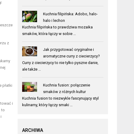
y.
Kuchnia filipińska: Adobo, halo-
halo i lechon
dreszcze
Kuchnia filipińska to prawdziwa mozaika
smaków, która łączy w sobie …
rzu z
Jak przygotować oryginalne i
aromatyczne curry z ciecierzycy?
yskamy
Curry z ciecierzycy to nie tylko pyszne danie,
nej
ale także …
Kuchnia fusion: połączenie
 płatki
smaków z różnych kultur
Kuchnia fusion to niezwykle fascynujący styl
tować i
kulinarny, który łączy smaki …
 to
i
ARCHIWA