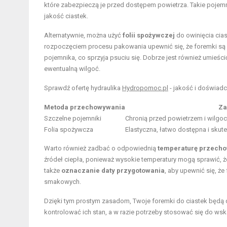
które zabezpieczą je przed dostępem powietrza. Takie pojemn
jakość ciastek.
Alternatywnie, można użyć
folii spożywczej
do owinięcia cias
rozpoczęciem procesu pakowania upewnić się, że foremki s
pojemnika, co sprzyja psuciu się. Dobrze jest również umieś
ewentualną wilgoć.
Sprawdź ofertę hydraulika
Hydropomoc.pl
- jakość i doświad
Metoda przechowywania
Za
Szczelne pojemniki
Chronią przed powietrzem i wilgo
Folia spożywcza
Elastyczna, łatwo dostępna i skut
Warto również zadbać o odpowiednią
temperaturę przech
źródeł ciepła, ponieważ wysokie temperatury mogą sprawić, 
także
oznaczanie daty przygotowania
, aby upewnić się, ż
smakowych.
Dzięki tym prostym zasadom, Twoje foremki do ciastek będą d
kontrolować ich stan, a w razie potrzeby stosować się do ws