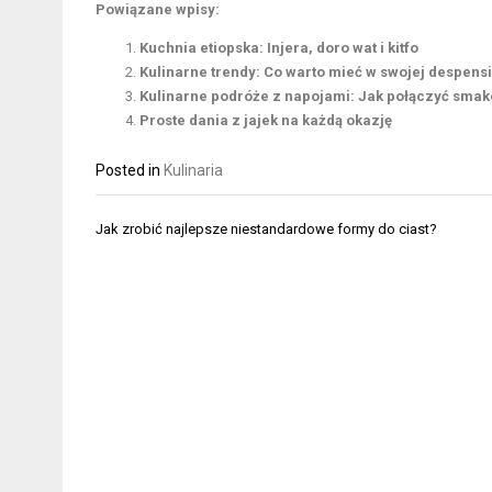
Powiązane wpisy:
Kuchnia etiopska: Injera, doro wat i kitfo
Kulinarne trendy: Co warto mieć w swojej despens
Kulinarne podróże z napojami: Jak połączyć sma
Proste dania z jajek na każdą okazję
Posted in
Kulinaria
Nawigacja
Jak zrobić najlepsze niestandardowe formy do ciast?
wpisu