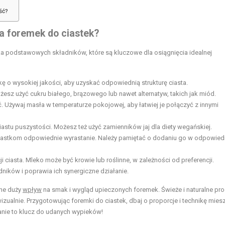
ść?
ia foremek do ciastek?
lka podstawowych składników, które są kluczowe dla osiągnięcia idealnej
 o wysokiej jakości, aby uzyskać odpowiednią strukturę ciasta.
żesz użyć cukru białego, brązowego lub nawet alternatyw, takich jak miód.
 Używaj masła w temperaturze pokojowej, aby łatwiej je połączyć z innymi
astu puszystości. Możesz też użyć zamienników jaj dla
diety wegańskiej
.
ciastkom odpowiednie wyrastanie. Należy pamiętać o dodaniu go w odpowied
ciasta. Mleko może być krowie lub roślinne, w zależności od preferencji.
ników i poprawia ich synergiczne działanie.
one duży
wpływ
na smak i wygląd upieczonych foremek. Świeże i naturalne pr
 wizualnie. Przygotowując foremki do ciastek, dbaj o proporcje i technikę mies
nie to klucz do udanych wypieków!