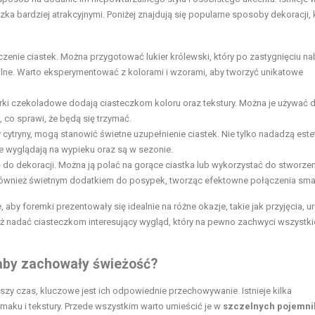
ka bardziej atrakcyjnymi. Poniżej znajdują się popularne sposoby dekoracji, 
enie ciastek. Można przygotować lukier królewski, który po zastygnięciu na
zualne. Warto eksperymentować z kolorami i wzorami, aby tworzyć unikatowe
rki czekoladowe dodają ciasteczkom koloru oraz tekstury. Można je używać 
 co sprawi, że będą się trzymać.
 cytryny, mogą stanowić świetne uzupełnienie ciastek. Nie tylko nadadzą estet
wyglądają na wypieku oraz są w sezonie.
o dekoracji. Można ją polać na gorące ciastka lub wykorzystać do stworzen
 również świetnym dodatkiem do posypek, tworząc efektowne połączenia sm
aby foremki prezentowały się idealnie na różne okazje, takie jak przyjęcia, u
ż nadać ciasteczkom interesujący wygląd, który na pewno zachwyci wszystki
aby zachowały świeżość?
zy czas, kluczowe jest ich odpowiednie przechowywanie. Istnieje kilka
ku i tekstury. Przede wszystkim warto umieścić je w
szczelnych pojemni