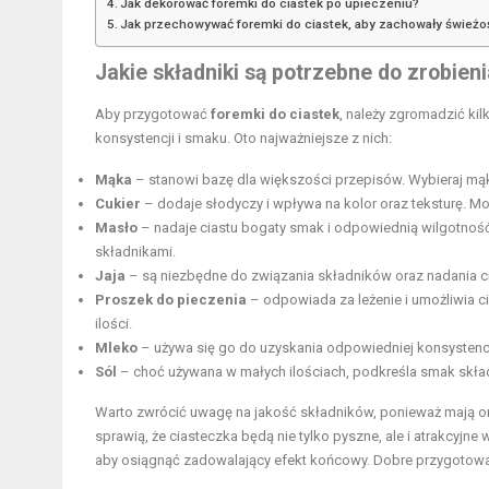
Jak dekorować foremki do ciastek po upieczeniu?
Jak przechowywać foremki do ciastek, aby zachowały świeżo
Jakie składniki są potrzebne do zrobien
Aby przygotować
foremki do ciastek
, należy zgromadzić ki
konsystencji i smaku. Oto najważniejsze z nich:
Mąka
– stanowi bazę dla większości przepisów. Wybieraj mąkę
Cukier
– dodaje słodyczy i wpływa na kolor oraz teksturę. Mo
Masło
– nadaje ciastu bogaty smak i odpowiednią wilgotność.
składnikami.
Jaja
– są niezbędne do związania składników oraz nadania ci
Proszek do pieczenia
– odpowiada za leżenie i umożliwia 
ilości.
Mleko
– używa się go do uzyskania odpowiedniej konsystencji 
Sól
– choć używana w małych ilościach, podkreśla smak skład
Warto zwrócić uwagę na jakość składników, ponieważ mają 
sprawią, że ciasteczka będą nie tylko pyszne, ale i atrakcyjne
aby osiągnąć zadowalający efekt końcowy. Dobre przygotowa