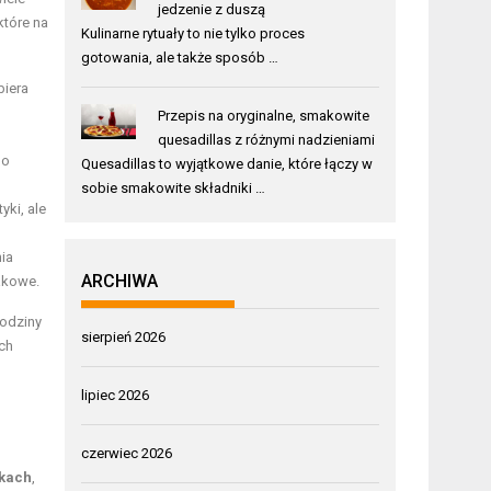
jedzenie z duszą
które na
Kulinarne rytuały to nie tylko proces
gotowania, ale także sposób …
biera
Przepis na oryginalne, smakowite
quesadillas z różnymi nadzieniami
do
Quesadillas to wyjątkowe danie, które łączy w
sobie smakowite składniki …
yki, ale
ia
ARCHIWA
akowe.
rodziny
sierpień 2026
ch
lipiec 2026
czerwiec 2026
kach
,