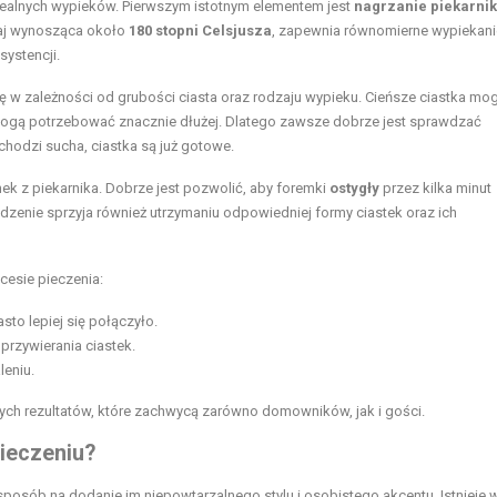
idealnych wypieków. Pierwszym istotnym elementem jest
nagrzanie piekarni
aj wynosząca około
180 stopni Celsjusza
, zapewnia równomierne wypiekani
systencji.
ię w zależności od grubości ciasta oraz rodzaju wypieku. Cieńsze ciastka mo
ogą potrzebować znacznie dłużej. Dlatego zawsze dobrze jest sprawdzać
hodzi sucha, ciastka są już gotowe.
ek z piekarnika. Dobrze jest pozwolić, aby foremki
ostygły
przez kilka minut
odzenie sprzyja również utrzymaniu odpowiedniej formy ciastek oraz ich
esie pieczenia:
to lepiej się połączyło.
przywierania ciastek.
leniu.
ch rezultatów, które zachwycą zarówno domowników, jak i gości.
pieczeniu?
posób na dodanie im niepowtarzalnego stylu i osobistego akcentu. Istnieje w