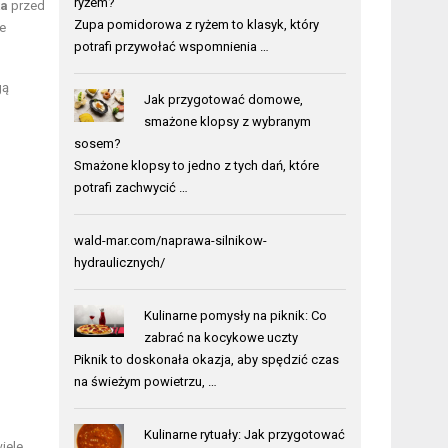
ryżem?
ka
przed
Zupa pomidorowa z ryżem to klasyk, który
e
potrafi przywołać wspomnienia …
gą
Jak przygotować domowe,
smażone klopsy z wybranym
sosem?
Smażone klopsy to jedno z tych dań, które
potrafi zachwycić …
wald-mar.com/naprawa-silnikow-
hydraulicznych/
Kulinarne pomysły na piknik: Co
zabrać na kocykowe uczty
Piknik to doskonała okazja, aby spędzić czas
na świeżym powietrzu, …
Kulinarne rytuały: Jak przygotować
iele