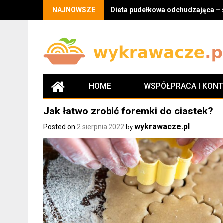
Skip
NAJNOWSZE
Dieta pudełkowa odchudzająca – 
to
content
HOME
WSPÓŁPRACA I KON
Jak łatwo zrobić foremki do ciastek?
wykrawacze.pl
Posted on
2 sierpnia 2022
by