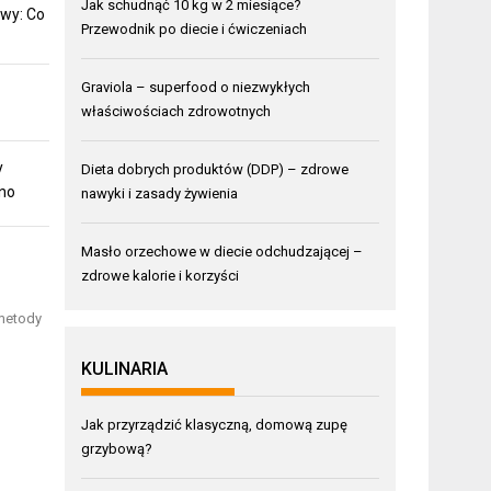
Jak schudnąć 10 kg w 2 miesiące?
wy: Co
Przewodnik po diecie i ćwiczeniach
Graviola – superfood o niezwykłych
właściwościach zdrowotnych
y
Dieta dobrych produktów (DDP) – zdrowe
mno
nawyki i zasady żywienia
Masło orzechowe w diecie odchudzającej –
zdrowe kalorie i korzyści
 metody
KULINARIA
Jak przyrządzić klasyczną, domową zupę
grzybową?