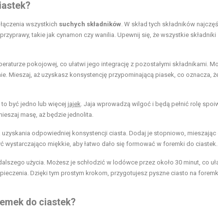
iastek?
ołączenia wszystkich
suchych składników
. W skład tych składników najczęś
rzyprawy, takie jak cynamon czy wanilia. Upewnij się, że wszystkie składniki
eraturze pokojowej, co ułatwi jego integrację z pozostałymi składnikami. Mo
ie. Mieszaj, aż uzyskasz konsystencję przypominającą piasek, co oznacza, 
 to być jedno lub więcej
jajek
. Jaja wprowadzą wilgoć i będą pełnić rolę spoi
eszaj masę, aż będzie jednolita.
a uzyskania odpowiedniej konsystencji ciasta. Dodaj je stopniowo, mieszając
być wystarczająco miękkie, aby łatwo dało się formować w foremki do ciastek.
dalszego użycia. Możesz je schłodzić w lodówce przez około 30 minut, co uł
 pieczenia. Dzięki tym prostym krokom, przygotujesz pyszne ciasto na foremk
remek do ciastek?