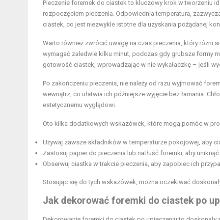
Pieczenie foremek do ciastek to kluczowy krok w tworzeniu 
rozpoczęciem pieczenia. Odpowiednia temperatura, zazwycz
ciastek, co jest niezwykle istotne dla uzyskania pożądanej kon
Warto również zwrócić uwagę na czas pieczenia, który różni s
wymagać zaledwie kilku minut, podczas gdy grubsze formy m
gotowość ciastek, wprowadzając w nie wykałaczkę – jeśli wyc
Po zakończeniu pieczenia, nie należy od razu wyjmować forem
wewnątrz, co ułatwia ich późniejsze wyjęcie bez łamania. Chł
estetycznemu wyglądowi.
Oto kilka dodatkowych wskazówek, które mogą pomóc w proc
Używaj zawsze składników w temperaturze pokojowej, aby cias
Zastosuj papier do pieczenia lub natłuść foremki, aby uniknąć 
Obserwuj ciastka w trakcie pieczenia, aby zapobiec ich przypa
Stosując się do tych wskazówek, można oczekiwać doskonały
Jak dekorować foremki do ciastek po u
Dekorowanie foremki do ciastek po upieczeniu to doskonały s