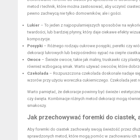
metod i technik, które można zastosować, aby uczynić ciastecz
pewno zachwycą nie tylko domowników, ale i gości.
Lukier
– To jeden z najpopularniejszych sposobów na wykończ
twardości, lub bardziej płynny, który daje ciekawe efekty wi
kompozycje.
Posypki
– Różnego rodzaju cukrowe posypki, perełki czy wió
dekoracji lukrowych lub bezpośrednio sypać na ciepłe ciastka,
Owoce
– Świeże owoce, takie jak maliny,
truskawki
czy plastry
również wzbogacą smak. Warto używać owoców, które dobrze 
Czekolada
– Rozpuszczona czekolada doskonale nadaje się d
wzorów przy użyciu woreczka cukierniczego. Czekolada jest
Warto pamiętać, że dekoracje powinny być świeże i estetyczne, 
czy święta. Kombinacje różnych metod dekoracji mogą równie
smakoszy.
Jak przechowywać foremki do ciastek, 
Aby foremki do ciastek zachowały swoją świeżość przez dłużs
sprawdzonych metod, które mogą pomóc w zachowaniu ich sma