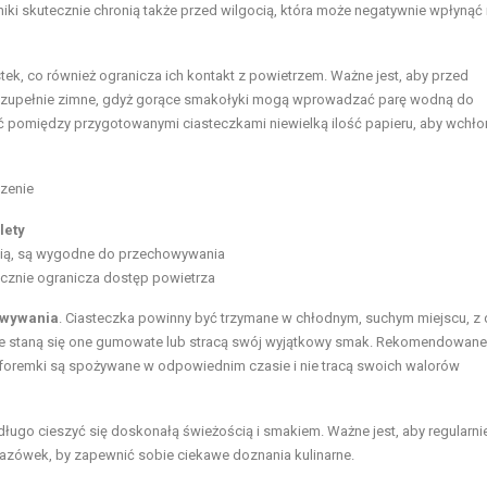
iki skutecznie chronią także przed wilgocią, która może negatywnie wpłynąć
tek, co również ogranicza ich kontakt z powietrzem. Ważne jest, aby przed
ą zupełnie zimne, gdyż gorące smakołyki mogą wprowadzać parę wodną do
cić pomiędzy przygotowanymi ciasteczkami niewielką ilość papieru, aby wchło
czenie
lety
cią, są wygodne do przechowywania
ecznie ogranicza dostęp powietrza
owywania
. Ciasteczka powinny być trzymane w chłodnym, suchym miejscu, z 
że staną się one gumowate lub stracą swój wyjątkowy smak. Rekomendowane 
e foremki są spożywane w odpowiednim czasie i nie tracą swoich walorów
ługo cieszyć się doskonałą świeżością i smakiem. Ważne jest, aby regularni
kazówek, by zapewnić sobie ciekawe doznania kulinarne.