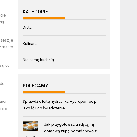
KATEGORIE
ciej
 są
Dieta
żesz je
Kulinaria
że masło
Nie samą kuchnią…
wa, co
 do
POLECAMY
Sprawdź ofertę hydraulika
Hydropomoc.pl
-
atwi
jakość i doświadczenie
i do
Jak przygotować tradycyjną,
domową zupę pomidorową z