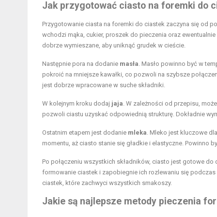
Jak przygotować ciasto na foremki do c
Przygotowanie ciasta na foremki do ciastek zaczyna się od p
wchodzi mąka, cukier, proszek do pieczenia oraz ewentualnie p
dobrze wymieszane, aby uniknąć grudek w cieście.
Następnie pora na dodanie
masła
. Masło powinno być w temp
pokroić na mniejsze kawałki, co pozwoli na szybsze połączen
jest dobrze wpracowane w suche składniki.
W kolejnym kroku dodaj
jaja
. W zależności od przepisu, może
pozwoli ciastu uzyskać odpowiednią strukturę. Dokładnie wymi
Ostatnim etapem jest dodanie
mleka
. Mleko jest kluczowe dl
momentu, aż ciasto stanie się gładkie i elastyczne. Powinno 
Po połączeniu wszystkich składników, ciasto jest gotowe do 
formowanie ciastek i zapobiegnie ich rozlewaniu się podczas
ciastek, które zachwyci wszystkich smakoszy.
Jakie są najlepsze metody pieczenia fo