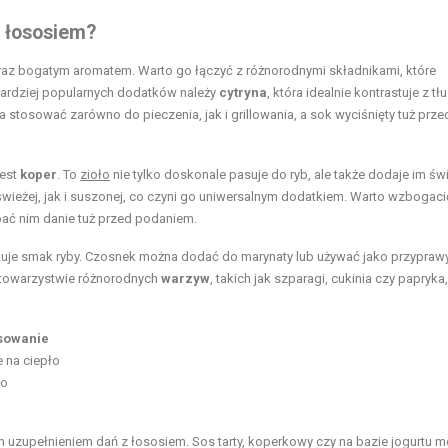
z łososiem?
oraz bogatym aromatem. Warto go łączyć z różnorodnymi składnikami, które
bardziej popularnych dodatków należy
cytryna
, która idealnie kontrastuje z tł
 stosować zarówno do pieczenia, jak i grillowania, a sok wyciśnięty tuż prze
jest
koper
. To
zioło
nie tylko doskonale pasuje do ryb, ale także dodaje im świ
eżej, jak i suszonej, co czyni go uniwersalnym dodatkiem. Warto wzbogaci
ać nim danie tuż przed podaniem.
fikuje smak ryby. Czosnek można dodać do marynaty lub używać jako przypraw
 towarzystwie różnorodnych
warzyw
, takich jak szparagi, cukinia czy papryka,
sowanie
 na ciepło
ão
m uzupełnieniem dań z łososiem. Sos tarty, koperkowy czy na bazie jogurtu 