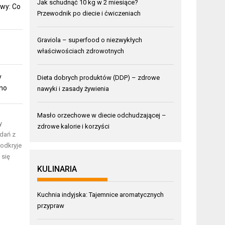
Jak schudnąć 10 kg w 2 miesiące?
wy: Co
Przewodnik po diecie i ćwiczeniach
Graviola – superfood o niezwykłych
właściwościach zdrowotnych
y
Dieta dobrych produktów (DDP) – zdrowe
mno
nawyki i zasady żywienia
Masło orzechowe w diecie odchudzającej –
y
zdrowe kalorie i korzyści
dań z
odkryje
 się
KULINARIA
Kuchnia indyjska: Tajemnice aromatycznych
przypraw