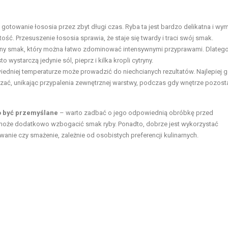
 gotowanie łososia przez zbyt długi czas. Ryba ta jest bardzo delikatna i w
ć. Przesuszenie łososia sprawia, że staje się twardy i traci swój smak.
atny smak, który można łatwo zdominować intensywnymi przyprawami. Dlateg
wystarczą jedynie sól, pieprz i kilka kropli cytryny.
edniej temperaturze może prowadzić do niechcianych rezultatów. Najlepiej 
zać, unikając przypalenia zewnętrznej warstwy, podczas gdy wnętrze pozost
o być przemyślane
– warto zadbać o jego odpowiednią obróbkę przed
 może dodatkowo wzbogacić smak ryby. Ponadto, dobrze jest wykorzystać
anie czy smażenie, zależnie od osobistych preferencji kulinarnych.