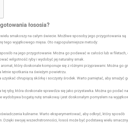
ygotowania łososia?
ca wielu smakoszy na całym świecie. Możliwe sposoby jego przygotowania są
rę tego wyjątkowego mięsa. Oto najpopularniejsze metody:
 sposób na jego przygotowanie. Można go podawać w całości lub w filetach,
ować wilgotność ryby i wydobyć jej naturalny smak.
y aromat, który doskonale komponuje się z różnymi przyprawami. Można go gr
na letnie spotkania na świeżym powietrzu.
uzyskać chrupiącą skórkę i soczysty środek. Warto pamiętać, aby smażyć g
 tej ryby, która doskonale sprawdza się jako przystawka. Można go podać n
enie wydobywa bogatą nutę smakową i jest doskonałym pomysłem na wyjątko
doświadczenia kulinarne. Warto eksperymentować, aby odkryć, który sposób
. Dzięki swojej wszechstronności, łosoś może być podstawą wielu smaczn