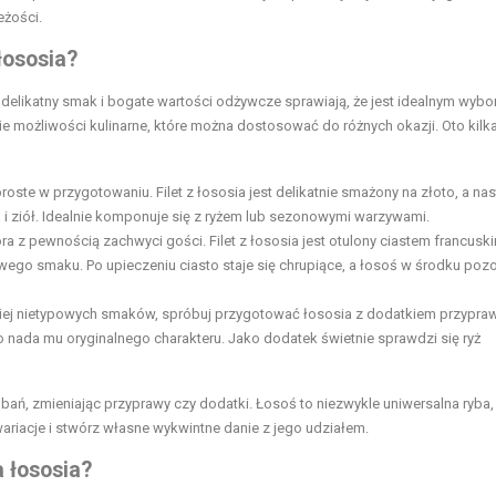
eżości.
łososia?
j delikatny smak i bogate wartości odżywcze sprawiają, że jest idealnym wyb
e możliwości kulinarne, które można dostosować do różnych okazji. Oto kilk
proste w przygotowaniu. Filet z łososia jest delikatnie smażony na złoto, a na
 ziół. Idealnie komponuje się z ryżem lub sezonowymi warzywami.
a z pewnością zachwyci gości. Filet z łososia jest otulony ciastem francusk
owego smaku. Po upieczeniu ciasto staje się chrupiące, a łosoś w środku poz
iej nietypowych smaków, spróbuj przygotować łososia z dodatkiem przypraw
 co nada mu oryginalnego charakteru. Jako dodatek świetnie sprawdzi się ryż
, zmieniając przyprawy czy dodatki. Łosoś to niezwykle uniwersalna ryba,
riacje i stwórz własne wykwintne danie z jego udziałem.
 łososia?