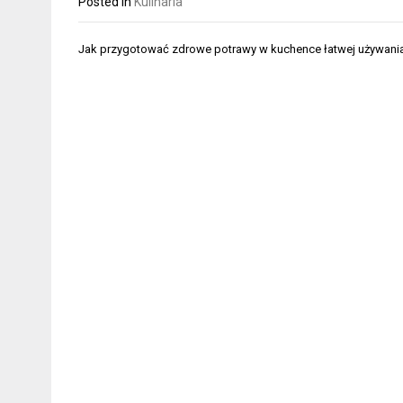
Posted in
Kulinaria
Nawigacja
Jak przygotować zdrowe potrawy w kuchence łatwej używani
wpisu