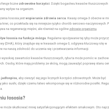
oferuje liczne
zdrowotne korzyści
. Dzięki bogactwu kwasów tłuszczowych
ywny wpływ na organizm.
zenia łososia jest
wspieranie zdrowia serca
. Kwasy omega-3 obecne w mię
a krwi, co przekłada się na mniejsze ryzyko chorób sercowo-naczyniowych. 
ływa na regenerację mięśni, ale również na ogólne
zdrowie organizmu
.
ływ łososia na funkcje mózgu
. Regularne spożywanie tej ryby może przycz
wy (DHA), który znajduje się w kwasach omega-3, odgrywa kluczową rolę w
a naszą zdolność do uczenia się i przetwarzania informacji.
ki wysokiej zawartości kwasów tłuszczowych, ryba ta może pomóc w zachow
ych. Osoby, które mają problemy ze skórą, mogą zauważyć poprawę stanu ce
 jadłospisu
, aby cieszyć się jego licznych korzyści zdrowotnych. Może być
jako sushi, dzięki czemu łatwo wkomponuje się w różnorodne posiłki. Regu
a.
niu łososia?
ów może skutkować mniej satysfakcjonującym efektem smakowym. Oto najc