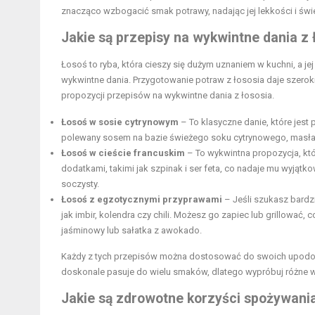
znacząco wzbogacić smak potrawy, nadając jej lekkości i świ
Jakie są przepisy na wykwintne dania z 
Łosoś to ryba, która cieszy się dużym uznaniem w kuchni, a je
wykwintne dania. Przygotowanie potraw z łososia daje szeroki
propozycji przepisów na wykwintne dania z łososia.
Łosoś w sosie cytrynowym
– To klasyczne danie, które jest 
polewany sosem na bazie świeżego soku cytrynowego, masła i
Łosoś w cieście francuskim
– To wykwintna propozycja, któr
dodatkami, takimi jak szpinak i ser feta, co nadaje mu wyjątk
soczysty.
Łosoś z egzotycznymi przyprawami
– Jeśli szukasz bardz
jak imbir, kolendra czy chili. Możesz go zapiec lub grillować,
jaśminowy lub sałatka z awokado.
Każdy z tych przepisów można dostosować do swoich upodobań
doskonale pasuje do wielu smaków, dlatego wypróbuj różne wa
Jakie są zdrowotne korzyści spożywania