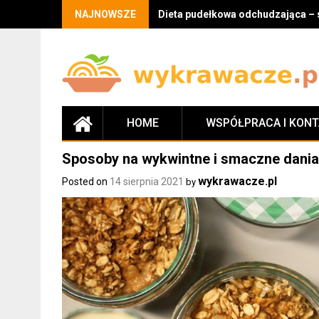
Skip
NAJNOWSZE
Dieta pudełkowa odchudzająca – 
to
content
HOME
WSPÓŁPRACA I KON
Sposoby na wykwintne i smaczne dania
wykrawacze.pl
Posted on
14 sierpnia 2021
by