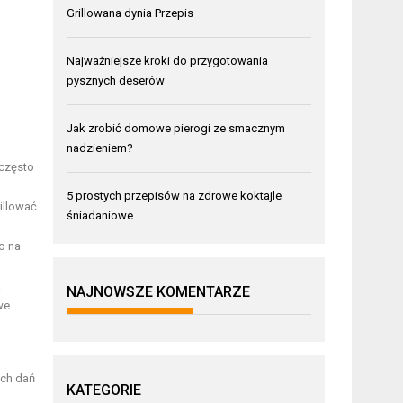
Grillowana dynia Przepis
Najważniejsze kroki do przygotowania
pysznych deserów
Jak zrobić domowe pierogi ze smacznym
nadzieniem?
 często
5 prostych przepisów na zdrowe koktajle
illować
śniadaniowe
o na
a
NAJNOWSZE KOMENTARZE
we
ych dań
KATEGORIE