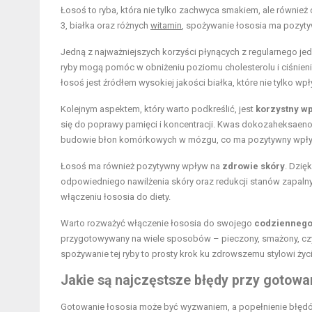
Łosoś to ryba, która nie tylko zachwyca smakiem, ale również 
3, białka oraz różnych
witamin
, spożywanie łososia ma pozyt
Jedną z najważniejszych korzyści płynących z regularnego jed
ryby mogą pomóc w obniżeniu poziomu cholesterolu i ciśnieni
łosoś jest źródłem wysokiej jakości białka, które nie tylko wp
Kolejnym aspektem, który warto podkreślić, jest
korzystny wp
się do poprawy pamięci i koncentracji. Kwas dokozaheksaeno
budowie błon komórkowych w mózgu, co ma pozytywny wpływ n
Łosoś ma również pozytywny wpływ na
zdrowie skóry
. Dzię
odpowiedniego nawilżenia skóry oraz redukcji stanów zapaln
włączeniu łososia do diety.
Warto rozważyć włączenie łososia do swojego
codziennego
przygotowywany na wiele sposobów – pieczony, smażony, czy 
spożywanie tej ryby to prosty krok ku zdrowszemu stylowi życi
Jakie są najczęstsze błędy przy gotowa
Gotowanie łososia może być wyzwaniem, a popełnienie błęd