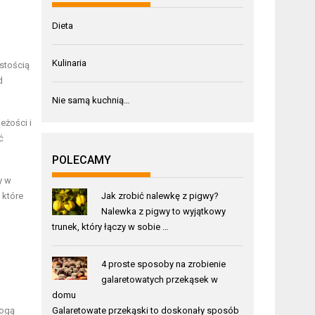
Dieta
Kulinaria
ustością
d
Nie samą kuchnią…
eżości i
ć
POLECAMY
y w
Jak zrobić nalewkę z pigwy?
 które
Nalewka z pigwy to wyjątkowy
trunek, który łączy w sobie …
4 proste sposoby na zrobienie
galaretowatych przekąsek w
domu
Galaretowate przekąski to doskonały sposób
mogą