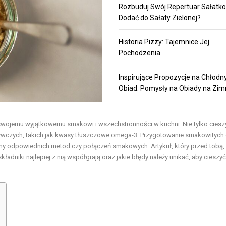
Rozbuduj Swój Repertuar Sałatko
Dodać do Sałaty Zielonej?
Historia Pizzy: Tajemnice Jej
Pochodzenia
Inspirujące Propozycje na Chłodn
Obiad: Pomysły na Obiady na Zi
i swojemu wyjątkowemu smakowi i wszechstronności w kuchni. Nie tylko ciesz
ywczych, takich jak kwasy tłuszczowe omega-3. Przygotowanie smakowitych 
my odpowiednich metod czy połączeń smakowych. Artykuł, który przed tobą, 
adniki najlepiej z nią współgrają oraz jakie błędy należy unikać, aby cieszyć