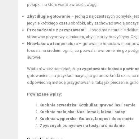
pułapki, na które warto zwrócić uwagę:
Zbyt długie gotowanie
– jedną z najczęstszych pomyłek jest
jedynie krótkiego czasu obróbki, aby zachować swoją soczystoś
Przesadzanie z przyprawami
– łosoś ma naturalnie delik
stosować przyprawy z umiarem, aby nie przytłoczyć ryby. Często 
Niewłaściwa temperatura
– gotowanie łososia w nieodpowi
łososia na średnim ogniu, co pozwala równomiernie go podgr
surowe.
Warto również pamiętać, że
przygotowanie łososia powinn
gotowaniem, na przykład marynując go przez krótki czas, co
odpowiednią metodę przygotowania, taką jak pieczenie, grillow
Powiązane wpisy:
Kuchnia szwedzka: Köttbullar, gravad lax i semle
Kuchnia malajska: Nasi lemak, laksa i satay
Kuchnia węgierska: Gulasz, langos i dobos torte
7 pysznych pomysłów na tosty na śniadanie