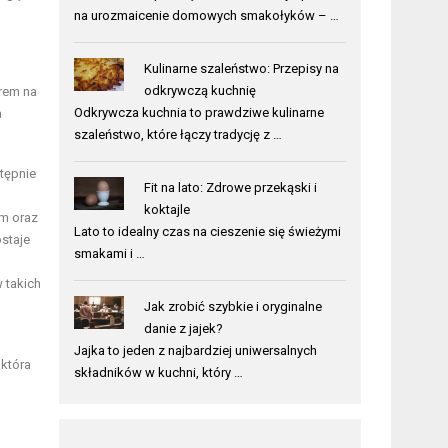
na urozmaicenie domowych smakołyków – …
Kulinarne szaleństwo: Przepisy na
odkrywczą kuchnię
orem na
Odkrywcza kuchnia to prawdziwe kulinarne
a
szaleństwo, które łączy tradycję z …
stępnie
Fit na lato: Zdrowe przekąski i
koktajle
im oraz
Lato to idealny czas na cieszenie się świeżymi
ostaje
smakami i …
 takich
Jak zrobić szybkie i oryginalne
danie z jajek?
Jajka to jeden z najbardziej uniwersalnych
 która
składników w kuchni, który …