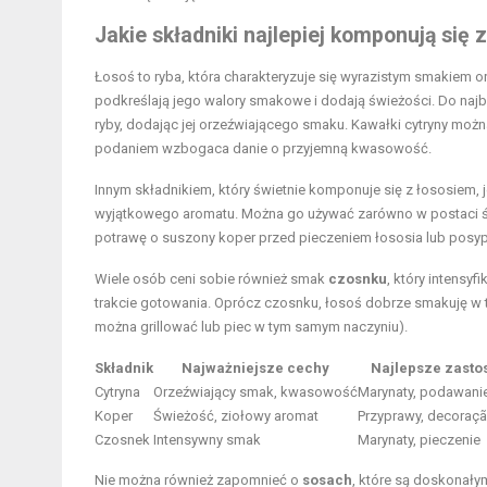
Jakie składniki najlepiej komponują się 
Łosoś to ryba, która charakteryzuje się wyrazistym smakiem 
podkreślają jego walory smakowe i dodają świeżości. Do naj
ryby, dodając jej orzeźwiającego smaku. Kawałki cytryny można
podaniem wzbogaca danie o przyjemną kwasowość.
Innym składnikiem, który świetnie komponuje się z łososiem, 
wyjątkowego aromatu. Można go używać zarówno w postaci świ
potrawę o suszony koper przed pieczeniem łososia lub posyp
Wiele osób ceni sobie również smak
czosnku
, który intensy
trakcie gotowania. Oprócz czosnku, łosoś dobrze smakuję w
można grillować lub piec w tym samym naczyniu).
Składnik
Najważniejsze cechy
Najlepsze zasto
Cytryna
Orzeźwiający smak, kwasowość
Marynaty, podawanie
Koper
Świeżość, ziołowy aromat
Przyprawy, decoraç
Czosnek
Intensywny smak
Marynaty, pieczenie
Nie można również zapomnieć o
sosach
, które są doskonały