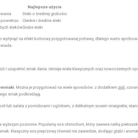
Najlepsze użycie
owania
Steki o średniej grubości
 powietrzu
Cienkie i średnie steki
ubych steków
Grube steki
 wpłynąć na efekt końcowy przygotowanej potrawy, dlatego warto spróbow
owiada.
ić i uzupełnić smak dania. Istnieje wiele klasycznych oraz nowoczesnych opc
emniaki
. Można je przygotować na wiele sposobów: z dodatkiem
ziół
, czosn
rego smak podkreślają.
koli lub sałata z pomidorami i ogórkiem, z delikatnym sosem vinaigrette, stan
 wyższym poziomie. Popularny sos chimichurri, który zawiera natkę pietruszk
smak. Klasyczny sos pieprzowy również nie zawiedzie, dodając głębi i aromat