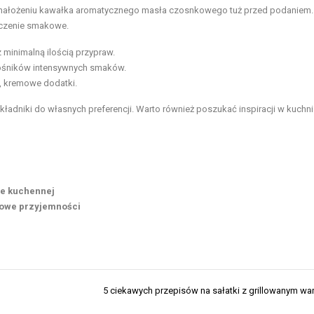
a nałożeniu kawałka aromatycznego masła czosnkowego tuż przed podaniem.
ączenie smakowe.
 minimalną ilością przypraw.
ośników intensywnych smaków.
e, kremowe dodatki.
adniki do własnych preferencji. Warto również poszukać inspiracji w kuchn
ie kuchennej
kowe przyjemności
5 ciekawych przepisów na sałatki z grillowanym w