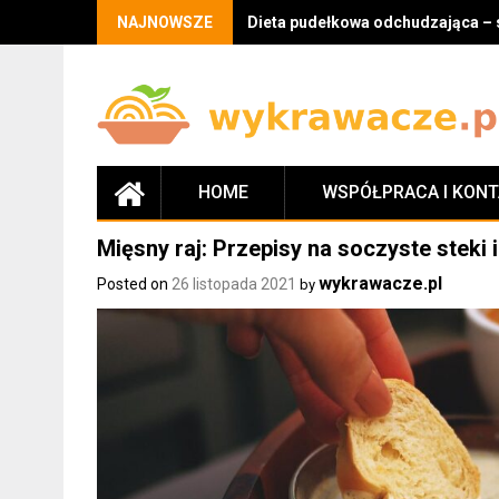
Skip
NAJNOWSZE
Dieta pudełkowa odchudzająca – 
to
content
HOME
WSPÓŁPRACA I KON
Mięsny raj: Przepisy na soczyste steki 
wykrawacze.pl
Posted on
26 listopada 2021
by