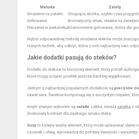
Metoda
Zalety
Smażenie na patelni
Chrupiąca skórka, szybki czas przygot
Grillowanie
Aromatyczny smak, idealne na świeżym
Pieczenie w piekarniku
Równomierne gotowanie, dobra dla gr
Wybór odpowiedniej metody smażenia steków może znacząco
różnych technik, aby odkryć, która z nich najbardziej nam odp
Jakie dodatki pasują do steków?
Dodatki do steków to kluczowy element, który potrafi wzbogac
które mogą uczynić posiłek jeszcze bardziej wyjątkowym.
Jednym z najbardziej popularnych dodatków są
pieczone zi
nawet sera. Świetnie komponują się z soczystym mięsem, któ
Innym znanym wyborem są
sałatki
. Lekka, świeża
sałatka
z ru
doskonały kontrast dla ciężkiego smaku steka.
Sosy
to kolejny ważny element, który może uplasować danie na
czosnek i oliwę, wprowadza do potrawy świeżość i wyrazisty 