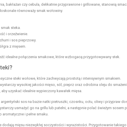
ia, bakłażan czy cebula, delikatnie przyprawione i grillowane, stanowią sma
cz doskonale równoważy smak wołowiny.
y smak steka.
ść i orzeźwienie.
hurri i sos pieprzowy.
ółgra z mięsem.
eźć idealne połączenia smakowe, które wzbogacą przygotowywany stek.
teki?
lasyczne steki wołowe, które zachwycają prostotą i intensywnym smakiem.
starczy wysokiej jakości mięso, sól, pieprz oraz odrobina oleju do smażeni
, aby uzyskać idealnie wypieczony kawałek mięsa.
rgentyński sos na bazie natki pietruszki, czosnku, octu, oliwy i przypraw d
starczy usmażyć go na grillu lub patelni, a następnie polać świeżym sosem 
wo aromatyczne i pełne smaku.
odają mięsu niezwykłej soczystości i wyrazistości. Przygotowanie takiego