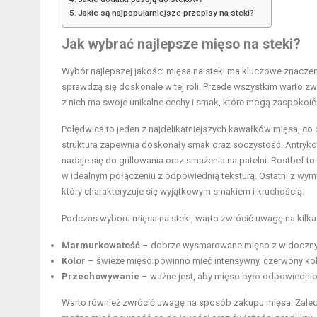
Jakie są najpopularniejsze przepisy na steki?
Jak wybrać najlepsze mięso na steki?
Wybór najlepszej jakości mięsa na steki ma kluczowe znaczenie
sprawdzą się doskonale w tej roli. Przede wszystkim warto zwr
z nich ma swoje unikalne cechy i smak, które mogą zaspokoić 
Polędwica to jeden z najdelikatniejszych kawałków mięsa, co
struktura zapewnia doskonały smak oraz soczystość. Antrykot,
nadaje się do grillowania oraz smażenia na patelni. Rostbef t
w idealnym połączeniu z odpowiednią teksturą. Ostatni z wymie
który charakteryzuje się wyjątkowym smakiem i kruchością.
Podczas wyboru mięsa na steki, warto zwrócić uwagę na kilka
Marmurkowatość
– dobrze wysmarowane mięso z widocznym
Kolor
– świeże mięso powinno mieć intensywny, czerwony kolo
Przechowywanie
– ważne jest, aby mięso było odpowiedni
Warto również zwrócić uwagę na sposób zakupu mięsa. Zalec