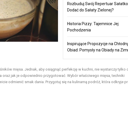
Rozbuduj Swój Repertuar Sałatko
Dodać do Sałaty Zielonej?
Historia Pizzy: Tajemnice Jej
Pochodzenia
Inspirujące Propozycje na Chłodn
Obiad: Pomysły na Obiady na Zi
ośników mięsa. Jednak, aby osiągnąć perfekcję w kuchni, nie wystarczy tylko 
sa oraz jak je odpowiednio przygotować. Wybór właściwego mięsa, techniki
e odmienić smak dania. Przygotuj się na kulinarną podróż, która odkryje p