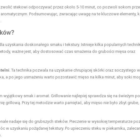
zwolić stekowi odpoczywać przez około 5-10 minut, co pozwoli sokom prz
 i aromatycznym. Podsumowując, zwracając uwagę na te kluczowe elementy, 
.
eków?
uzyskania doskonałego smaku i tekstury. Istnieje kilka popularnych technik
 metody, ważne jest, aby dostosować czas smażenia do grubości mięsa oraz
telni
. Ta technika pozwala na uzyskanie chrupiącej skórki oraz soczystego w
ka, a po jego usmażeniu warto pozostawić mięso na kilka minut, aby soki mog
m wyjątkowy smak i aromat. Grillowanie najlepiej sprawdza się na świeżym po
ię grillową. Przy tej metodzie warto pamiętać, aby mięso nie było zbyt grube,
nale nadaje się do grubszych steków. Pieczenie w wysokiej temperaturze po
w uzyskaniu pożądanej tekstury. Po upieczeniu steku w piekarniku, zalecan
.