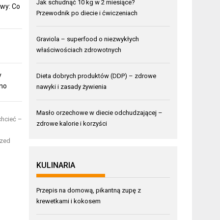
Jak schudnąć 10 kg w 2 miesiące?
wy: Co
Przewodnik po diecie i ćwiczeniach
Graviola – superfood o niezwykłych
właściwościach zdrowotnych
y
Dieta dobrych produktów (DDP) – zdrowe
mno
nawyki i zasady żywienia
Masło orzechowe w diecie odchudzającej –
chcieć –
zdrowe kalorie i korzyści
rzed
KULINARIA
Przepis na domową, pikantną zupę z
krewetkami i kokosem