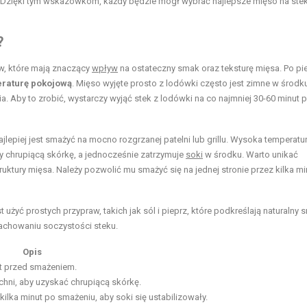
Dzięki tym wskazówkom, każdy będzie mógł wybrać najlepsze mięso na steki
?
ów, które mają znaczący
wpływ
na ostateczny smak oraz teksturę mięsa. Po pi
raturę pokojową
. Mięso wyjęte prosto z lodówki często jest zimne w środk
Aby to zrobić, wystarczy wyjąć stek z lodówki na co najmniej 30-60 minut 
najlepiej jest smażyć na mocno rozgrzanej patelni lub grillu. Wysoka temperatu
y chrupiącą skórkę, a jednocześnie zatrzymuje
soki
w środku. Warto unikać
ruktury mięsa. Należy pozwolić mu smażyć się na jednej stronie przez kilka mi
est użyć prostych przypraw, takich jak sól i pieprz, które podkreślają naturalny
achowaniu soczystości steku.
Opis
ut przed smażeniem.
hni, aby uzyskać chrupiącą skórkę.
lka minut po smażeniu, aby soki się ustabilizowały.