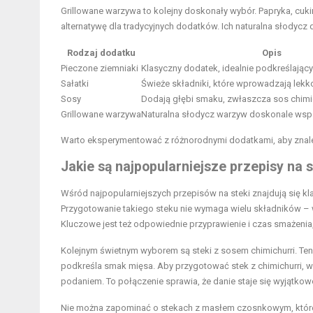
Grillowane warzywa to kolejny doskonały wybór. Papryka, cukin
alternatywę dla tradycyjnych dodatków. Ich naturalna słody
Rodzaj dodatku
Opis
Pieczone ziemniaki
Klasyczny dodatek, idealnie podkreślając
Sałatki
Świeże składniki, które wprowadzają lekko
Sosy
Dodają głębi smaku, zwłaszcza sos chimic
Grillowane warzywa
Naturalna słodycz warzyw doskonale wsp
Warto eksperymentować z różnorodnymi dodatkami, aby znal
Jakie są najpopularniejsze przepisy na s
Wśród najpopularniejszych przepisów na steki znajdują się k
Przygotowanie takiego steku nie wymaga wielu składników – wy
Kluczowe jest też odpowiednie przyprawienie i czas smażenia
Kolejnym świetnym wyborem są steki z sosem chimichurri. Ten a
podkreśla smak mięsa. Aby przygotować stek z chimichurri, wy
podaniem. To połączenie sprawia, że danie staje się wyjątko
Nie można zapominać o stekach z masłem czosnkowym, które d