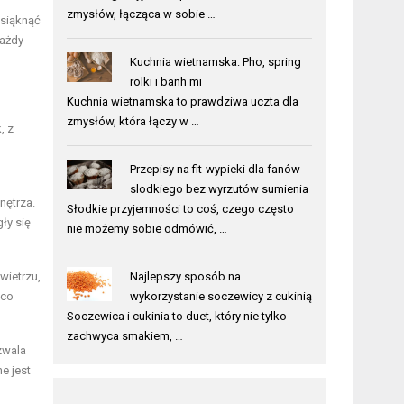
zmysłów, łącząca w sobie …
esiąknąć
każdy
Kuchnia wietnamska: Pho, spring
rolki i banh mi
Kuchnia wietnamska to prawdziwa uczta dla
zmysłów, która łączy w …
, z
Przepisy na fit-wypieki dla fanów
slodkiego bez wyrzutów sumienia
nętrza.
Słodkie przyjemności to coś, czego często
ły się
nie możemy sobie odmówić, …
wietrzu,
Najlepszy sposób na
 co
wykorzystanie soczewicy z cukinią
Soczewica i cukinia to duet, który nie tylko
zachwyca smakiem, …
zwala
e jest