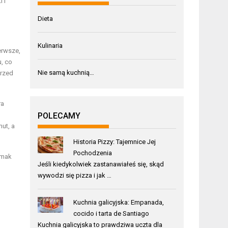
 i
Dieta
Kulinaria
erwsze,
u, co
Nie samą kuchnią…
przed
ra
POLECAMY
nut, a
Historia Pizzy: Tajemnice Jej
Pochodzenia
 smak
Jeśli kiedykolwiek zastanawiałeś się, skąd
wywodzi się pizza i jak …
Kuchnia galicyjska: Empanada,
cocido i tarta de Santiago
Kuchnia galicyjska to prawdziwa uczta dla