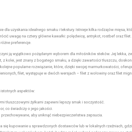
 dla uzyskania idealnego smaku i tekstury. Istnieje kilka rodzajów mięsa, kt
ócić uwagę na cztery główne kawałki: polędwicę, antrykot, rostbef oraz filet
różne preferencje.
 czyni ją wyjątkowo pożądanym wyborem dla miłośników steków. Jej lekka, z
 z kolei, jest znany z bogatego smaku, a dzięki zawartości tłuszczu, doskon
o kolejne popularne rozwiązanie, które, dzięki swojej marmurkowatości, oferuj
nionych, filet, występuje w dwóch wersjach – filet z wołowiny oraz filet mign
 istotnych aspektów:
i tłuszczowymi żyłkami zapewni lepszy smak i soczystość.
r, co świadczy o jego jakości.
o przechowywane, aby uniknąć niebezpieczeństwa zepsucia.
a się kupowanie u sprawdzonych dostawców lub w lokalnych rzeźniach, gdz