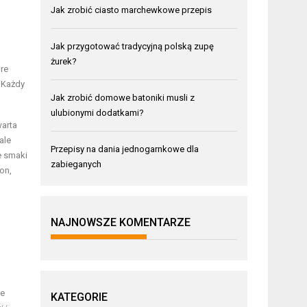
Jak zrobić ciasto marchewkowe przepis
Jak przygotować tradycyjną polską zupę
żurek?
óre
. Każdy
Jak zrobić domowe batoniki musli z
ulubionymi dodatkami?
warta
ale
Przepisy na dania jednogarnkowe dla
e smaki
zabieganych
on,
NAJNOWSZE KOMENTARZE
ie
KATEGORIE