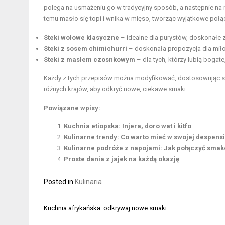
polega na usmażeniu go w tradycyjny sposób, a następnie n
temu masło się topi i wnika w mięso, tworząc wyjątkowe poł
Steki wołowe klasyczne
– idealne dla purystów, doskonałe z
Steki z sosem chimichurri
– doskonała propozycja dla mił
Steki z masłem czosnkowym
– dla tych, którzy lubią bogat
Każdy z tych przepisów można modyfikować, dostosowując skł
różnych krajów, aby odkryć nowe, ciekawe smaki.
Powiązane wpisy:
Kuchnia etiopska: Injera, doro wat i kitfo
Kulinarne trendy: Co warto mieć w swojej despens
Kulinarne podróże z napojami: Jak połączyć sma
Proste dania z jajek na każdą okazję
Posted in
Kulinaria
Nawigacja
Kuchnia afrykańska: odkrywaj nowe smaki
wpisu