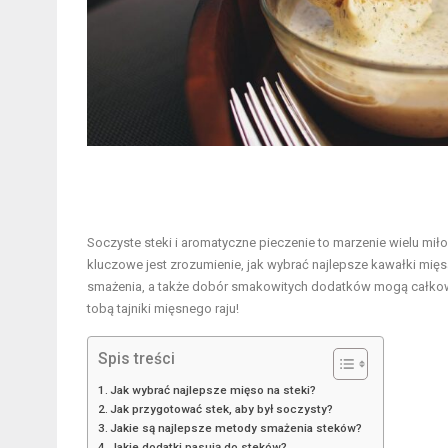
Soczyste steki i aromatyczne pieczenie to marzenie wielu mił
kluczowe jest zrozumienie, jak wybrać najlepsze kawałki mię
smażenia, a także dobór smakowitych dodatków mogą całkowici
tobą tajniki mięsnego raju!
Spis treści
Jak wybrać najlepsze mięso na steki?
Jak przygotować stek, aby był soczysty?
Jakie są najlepsze metody smażenia steków?
Jakie dodatki pasują do steków?