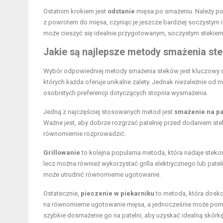
Ostatnim krokiem jest
odstanie
mięsa po smażeniu. Należy po
z powrotem do mięsa, czyniąc je jeszcze bardziej soczystym
może cieszyć się idealnie przygotowanym, soczystym stekiem
Jakie są najlepsze metody smażenia st
Wybór odpowiedniej metody smażenia steków jest kluczowy dla 
których każda oferuje unikalne zalety. Jednak niezależnie od
osobistych preferencji dotyczących stopnia wysmażenia.
Jedną z najczęściej stosowanych metod jest
smażenie na pa
Ważne jest, aby dobrze rozgrzać patelnię przed dodaniem ste
równomiernie rozprowadzić.
Grillowanie
to kolejna popularna metoda, która nadaje steko
lecz można również wykorzystać grilla elektrycznego lub pateln
może utrudnić równomierne ugotowanie.
Ostatecznie,
pieczenie w piekarniku
to metoda, która dosko
na równomierne ugotowanie mięsa, a jednocześnie może pomóc 
szybkie dosmażenie go na patelni, aby uzyskać idealną skórkę