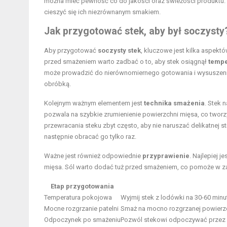
można mieć pewność co do jakości oraz świeżości produktu. 
cieszyć się ich niezrównanym smakiem.
Jak przygotować stek, aby był soczysty
Aby przygotować
soczysty stek
, kluczowe jest kilka aspekt
przed smażeniem warto zadbać o to, aby stek osiągnął
tempe
może prowadzić do nierównomiernego gotowania i wysuszenia. 
obróbką.
Kolejnym ważnym elementem jest
technika smażenia
. Stek 
pozwala na szybkie zrumienienie powierzchni mięsa, co tworz
przewracania steku zbyt często, aby nie naruszać delikatnej st
następnie obracać go tylko raz.
Ważne jest również odpowiednie
przyprawienie
. Najlepiej j
mięsa. Sól warto dodać tuż przed smażeniem, co pomoże w z
Etap przygotowania
Temperatura pokojowa
Wyjmij stek z lodówki na 30-60 min
Mocne rozgrzanie patelni
Smaż na mocno rozgrzanej powierzc
Odpoczynek po smażeniu
Pozwól stekowi odpoczywać przez ki