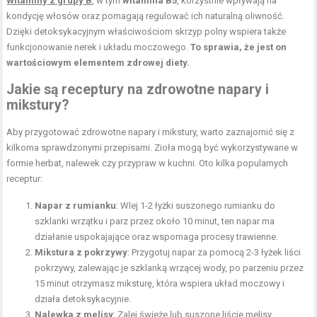
Witaminy z grupy B
, w tym
witamina B5
, korzystnie wpływają na
kondycję włosów oraz pomagają regulować ich naturalną oliwność.
Dzięki detoksykacyjnym właściwościom skrzyp polny wspiera także
funkcjonowanie nerek i układu moczowego.
To sprawia, że jest on
wartościowym elementem zdrowej diety.
Jakie są receptury na zdrowotne napary i
mikstury?
Aby przygotować zdrowotne napary i mikstury, warto zaznajomić się z
kilkoma sprawdzonymi przepisami. Zioła mogą być wykorzystywane w
formie herbat, nalewek czy przypraw w kuchni. Oto kilka popularnych
receptur:
Napar z rumianku
: Wlej 1-2 łyżki suszonego rumianku do
szklanki wrzątku i parz przez około 10 minut, ten napar ma
działanie uspokajające oraz wspomaga procesy trawienne.
Mikstura z pokrzywy
: Przygotuj napar za pomocą 2-3 łyżek liści
pokrzywy, zalewając je szklanką wrzącej wody, po parzeniu przez
15 minut otrzymasz miksturę, która wspiera układ moczowy i
działa detoksykacyjnie.
Nalewka z melisy
: Zalej świeże lub suszone liście melisy