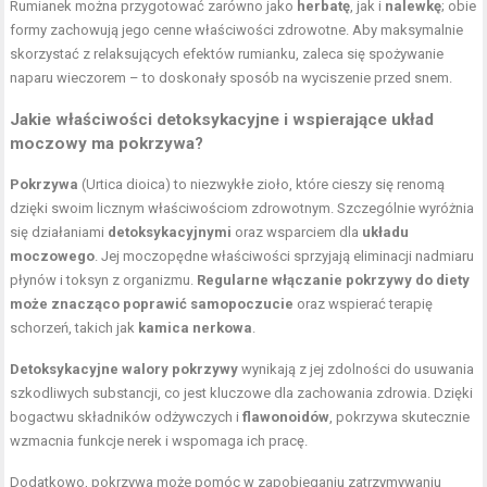
Rumianek można przygotować zarówno jako
herbatę
, jak i
nalewkę
; obie
formy zachowują jego cenne właściwości zdrowotne. Aby maksymalnie
skorzystać z relaksujących efektów rumianku, zaleca się spożywanie
naparu wieczorem – to doskonały sposób na wyciszenie przed snem.
Jakie właściwości detoksykacyjne i wspierające układ
moczowy ma pokrzywa?
Pokrzywa
(Urtica dioica) to niezwykłe zioło, które cieszy się renomą
dzięki swoim licznym właściwościom zdrowotnym. Szczególnie wyróżnia
się działaniami
detoksykacyjnymi
oraz wsparciem dla
układu
moczowego
. Jej moczopędne właściwości sprzyjają eliminacji nadmiaru
płynów i toksyn z organizmu.
Regularne włączanie pokrzywy do diety
może znacząco poprawić samopoczucie
oraz wspierać terapię
schorzeń, takich jak
kamica nerkowa
.
Detoksykacyjne walory pokrzywy
wynikają z jej zdolności do usuwania
szkodliwych substancji, co jest kluczowe dla zachowania zdrowia. Dzięki
bogactwu składników odżywczych i
flawonoidów
, pokrzywa skutecznie
wzmacnia funkcje nerek i wspomaga ich pracę.
Dodatkowo, pokrzywa może pomóc w zapobieganiu zatrzymywaniu