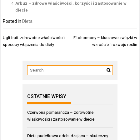
Arbuz – zdrowe właściwości, korzyści i zastosowanie w
diecie
Posted in
Dieta
Nawigacja
Ugli fruit: zdrowotne właściwości i
Fitohormony – kluczowe związki w
wpisu
sposoby włączenia do diety
wzroście i rozwoju roślin
OSTATNIE WPISY
Czerwona pomarańcza – zdrowotne
właściwości i zastosowanie w diecie
Dieta pudełkowa odchudzająca – skuteczny