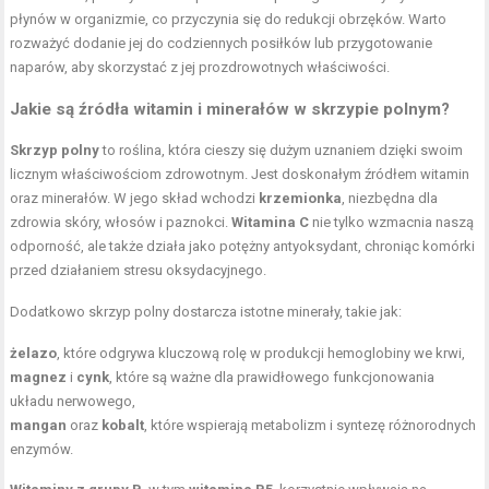
płynów w organizmie, co przyczynia się do redukcji obrzęków. Warto
rozważyć dodanie jej do codziennych posiłków lub przygotowanie
naparów, aby skorzystać z jej prozdrowotnych właściwości.
Jakie są źródła witamin i minerałów w
skrzypie polnym
?
Skrzyp polny
to roślina, która cieszy się dużym uznaniem dzięki swoim
licznym właściwościom zdrowotnym. Jest doskonałym źródłem witamin
oraz minerałów. W jego skład wchodzi
krzemionka
, niezbędna dla
zdrowia skóry, włosów i paznokci.
Witamina C
nie tylko wzmacnia naszą
odporność, ale także działa jako potężny antyoksydant, chroniąc komórki
przed działaniem stresu oksydacyjnego.
Dodatkowo skrzyp polny dostarcza istotne minerały, takie jak:
żelazo
, które odgrywa kluczową rolę w produkcji hemoglobiny we krwi,
magnez
i
cynk
, które są ważne dla prawidłowego funkcjonowania
układu nerwowego,
mangan
oraz
kobalt
, które wspierają metabolizm i syntezę różnorodnych
enzymów.