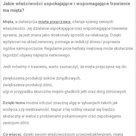
Jakie właściwości uspokajające i wspomagające trawienie
ma mięta?
Mięta
, a zwłaszcza
mięta pieprzowa
, oferuje szereg cennych
właściwości. Jej działanie uspokajające oraz wspomagające trawienie
sprawia, że jest znana jako doskonały sposób na relaksację. Dzięki
wpływowi na układ nerwowy, pomaga w redukcji stresu i poprawia
ogólne samopoczucie. Regularne picie herbaty miętowej może skutecznie
łagodzić objawy napięcia nerwowego.
Jeśli mówimy o trawieniu, warto zaznaczyć, że mięta przyczynia się do:
zwiększenia produkcji soków żołądkowych,
zwiększenia produkcji żółci,
ulgi w przypadku skurczów mięśni gładkich jelit oraz dróg żółciowych.
Dzięki temu
można odczuć znaczną ulgę w sytuacjach takich jak
wzdęcia czy niestrawność. Napar z tej rośliny okazał się bardzo
skuteczny w walce z problemami pokarmowymi oraz zapobieganiu
zastojom żółci.
Co więcej
, dzięki swoim właściwościom przeciwbakteryjnym, mięta