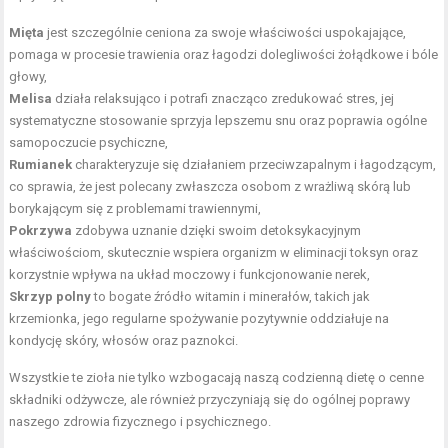
Mięta
jest szczególnie ceniona za swoje właściwości uspokajające,
pomaga w procesie trawienia oraz łagodzi dolegliwości żołądkowe i bóle
głowy,
Melisa
działa relaksująco i potrafi znacząco zredukować stres, jej
systematyczne stosowanie sprzyja lepszemu snu oraz poprawia ogólne
samopoczucie psychiczne,
Rumianek
charakteryzuje się działaniem przeciwzapalnym i łagodzącym,
co sprawia, że jest polecany zwłaszcza osobom z wrażliwą skórą lub
borykającym się z problemami trawiennymi,
Pokrzywa
zdobywa uznanie dzięki swoim detoksykacyjnym
właściwościom, skutecznie wspiera organizm w eliminacji toksyn oraz
korzystnie wpływa na układ moczowy i funkcjonowanie nerek,
Skrzyp polny
to bogate
źródło witamin
i minerałów, takich jak
krzemionka, jego regularne spożywanie pozytywnie oddziałuje na
kondycję skóry, włosów oraz paznokci.
Wszystkie te zioła nie tylko wzbogacają naszą codzienną dietę o cenne
składniki odżywcze, ale również przyczyniają się do ogólnej poprawy
naszego zdrowia fizycznego i psychicznego.