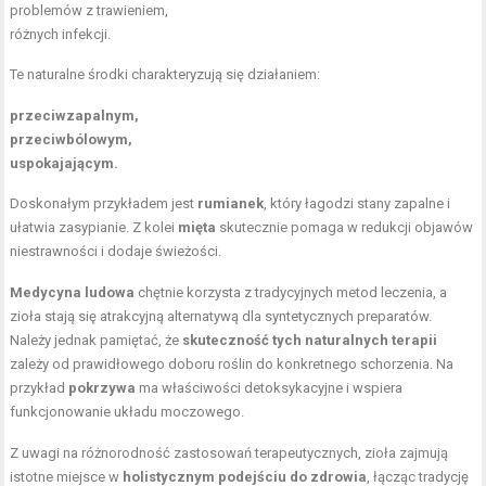
problemów z trawieniem,
różnych infekcji.
Te naturalne środki charakteryzują się działaniem:
przeciwzapalnym,
przeciwbólowym,
uspokajającym.
Doskonałym przykładem jest
rumianek
, który łagodzi stany zapalne i
ułatwia zasypianie. Z kolei
mięta
skutecznie pomaga w redukcji objawów
niestrawności i dodaje świeżości.
Medycyna ludowa
chętnie korzysta z tradycyjnych metod leczenia, a
zioła stają się atrakcyjną alternatywą dla syntetycznych preparatów.
Należy jednak pamiętać, że
skuteczność tych naturalnych terapii
zależy od prawidłowego doboru roślin do konkretnego schorzenia. Na
przykład
pokrzywa
ma właściwości detoksykacyjne i wspiera
funkcjonowanie układu moczowego.
Z uwagi na różnorodność zastosowań terapeutycznych, zioła zajmują
istotne miejsce w
holistycznym podejściu do zdrowia
, łącząc tradycję