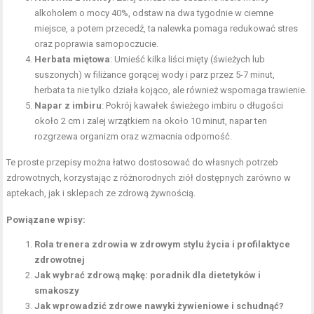
alkoholem o mocy 40%, odstaw na dwa tygodnie w ciemne
miejsce, a potem przecedź, ta nalewka pomaga redukować stres
oraz poprawia samopoczucie.
Herbata
miętowa
: Umieść kilka liści mięty (świeżych lub
suszonych) w filiżance gorącej wody i parz przez 5-7 minut,
herbata ta nie tylko działa kojąco, ale również wspomaga trawienie.
Napar z imbiru
: Pokrój kawałek świeżego imbiru o długości
około 2 cm i zalej wrzątkiem na około 10 minut, napar ten
rozgrzewa organizm oraz wzmacnia odporność.
Te proste przepisy można łatwo dostosować do własnych potrzeb
zdrowotnych, korzystając z różnorodnych ziół dostępnych zarówno w
aptekach, jak i sklepach ze zdrową żywnością.
Powiązane wpisy:
Rola trenera zdrowia w zdrowym stylu życia i profilaktyce
zdrowotnej
Jak wybrać zdrową mąkę: poradnik dla dietetyków i
smakoszy
Jak wprowadzić zdrowe nawyki żywieniowe i schudnąć?