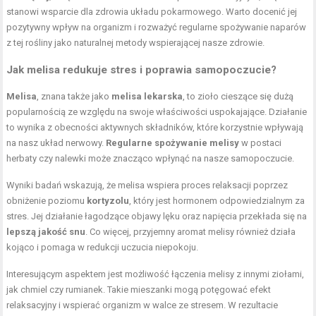
stanowi wsparcie dla zdrowia układu pokarmowego. Warto docenić jej
pozytywny wpływ na organizm i rozważyć regularne spożywanie naparów
z tej rośliny jako naturalnej metody wspierającej nasze zdrowie.
Jak melisa redukuje stres i poprawia samopoczucie?
Melisa
, znana także jako
melisa lekarska
, to zioło cieszące się dużą
popularnością ze względu na swoje właściwości uspokajające. Działanie
to wynika z obecności aktywnych składników, które korzystnie wpływają
na nasz układ nerwowy.
Regularne spożywanie melisy
w postaci
herbaty czy nalewki może znacząco wpłynąć na nasze samopoczucie.
Wyniki badań wskazują, że melisa wspiera proces relaksacji poprzez
obniżenie poziomu
kortyzolu
, który jest hormonem odpowiedzialnym za
stres. Jej działanie łagodzące objawy lęku oraz napięcia przekłada się na
lepszą jakość snu
. Co więcej, przyjemny aromat melisy również działa
kojąco i pomaga w redukcji uczucia niepokoju.
Interesującym aspektem jest możliwość łączenia melisy z innymi ziołami,
jak chmiel czy rumianek. Takie mieszanki mogą potęgować efekt
relaksacyjny i wspierać organizm w walce ze stresem. W rezultacie