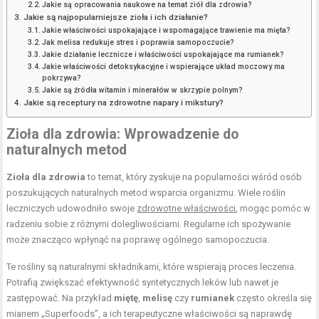
Jakie są opracowania naukowe na temat ziół dla zdrowia?
Jakie są najpopularniejsze zioła i ich działanie?
Jakie właściwości uspokajające i wspomagające trawienie ma mięta?
Jak melisa redukuje stres i poprawia samopoczucie?
Jakie działanie lecznicze i właściwości uspokajające ma rumianek?
Jakie właściwości detoksykacyjne i wspierające układ moczowy ma
pokrzywa?
Jakie są źródła witamin i minerałów w skrzypie polnym?
Jakie są receptury na zdrowotne napary i mikstury?
Zioła dla zdrowia: Wprowadzenie do
naturalnych metod
Zioła dla zdrowia
to temat, który zyskuje na popularności wśród osób
poszukujących naturalnych metod wsparcia organizmu. Wiele roślin
leczniczych udowodniło swoje
zdrowotne właściwości
, mogąc pomóc w
radzeniu sobie z różnymi dolegliwościami. Regularne ich spożywanie
może znacząco wpłynąć na poprawę ogólnego samopoczucia.
Te rośliny są naturalnymi składnikami, które wspierają proces leczenia.
Potrafią zwiększać efektywność syntetycznych leków lub nawet je
zastępować. Na przykład
miętę
,
melisę
czy
rumianek
często określa się
mianem „Superfoods”, a ich terapeutyczne właściwości są naprawdę