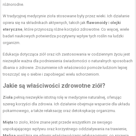
różnorodne.
W tradycyjnej medycynie zioła stosowane były przez wieki. Ich działanie
opiera się na składnikach aktywnych, takich jak
flawonoidy
i
olejki
eteryczne
, które przynoszą różne korzyści zdrowotne. Co więcej, wiele
badań naukowych potwierdza pozytywny wpływ tych roślin na ludzki
organizm.
Edukacja dotycząca ziół oraz ich zastosowania w codziennym życiu jest
niezwykle ważna dla podniesienia świadomości o naturalnych sposobach
dbania o zdrowie. Zrozumienie ich właściwości pomoże ludziom lepiej
troszczyć się o siebie i zapobiegać wielu schorzeniom.
Jakie są właściwości zdrowotne ziół?
Zioła
pełnią niezwykle istotną rolę w medycynie naturalnej, oferując
szereg korzyści dla zdrowia. Ich działanie obejmuje wsparcie dla układu
pokarmowego, a także relaksację oraz detoksykację organizmu.
Mięta
to zioło, które znane jest przede wszystkim ze swojego
uspokajającego wpływu oraz korzystnego oddziaływania na trawienie,
Melisa
wyróżnia się silnymi właściwościami relaksacyjnymi, co sprawia,