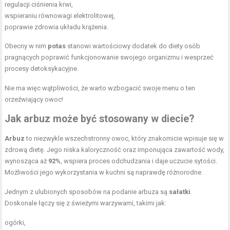
regulacji ciśnienia krwi,
wspieraniu równowagi elektrolitowej,
poprawie zdrowia układu krążenia.
Obecny w nim
potas
stanowi wartościowy dodatek do diety osób
pragnących poprawić funkcjonowanie swojego organizmu i wesprzeć
procesy detoksykacyjne.
Nie ma więc wątpliwości, że warto wzbogacić swoje menu o ten
orzeźwiający owoc!
Jak arbuz może być stosowany w diecie?
Arbuz
to niezwykle wszechstronny owoc, który znakomicie wpisuje się w
zdrową dietę. Jego niska kaloryczność oraz imponująca zawartość wody,
wynosząca aż
92%
, wspiera proces odchudzania i daje uczucie sytości.
Możliwości jego wykorzystania w kuchni są naprawdę różnorodne.
Jednym z ulubionych sposobów na podanie arbuza są
sałatki
.
Doskonale łączy się z świeżymi warzywami, takimi jak:
ogórki,