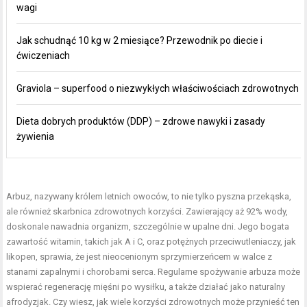
wagi
Jak schudnąć 10 kg w 2 miesiące? Przewodnik po diecie i
ćwiczeniach
Graviola – superfood o niezwykłych właściwościach zdrowotnych
Dieta dobrych produktów (DDP) – zdrowe nawyki i zasady
żywienia
Arbuz, nazywany królem letnich owoców, to nie tylko pyszna przekąska,
ale również skarbnica zdrowotnych korzyści. Zawierający aż 92% wody,
doskonale nawadnia organizm, szczególnie w upalne dni. Jego bogata
zawartość witamin, takich jak A i C, oraz potężnych przeciwutleniaczy, jak
likopen, sprawia, że jest nieocenionym sprzymierzeńcem w walce z
stanami zapalnymi i chorobami serca. Regularne spożywanie arbuza może
wspierać regenerację mięśni po wysiłku, a także działać jako naturalny
afrodyzjak. Czy wiesz, jak wiele korzyści zdrowotnych może przynieść ten