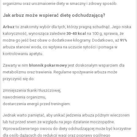
organizmu oraz urozmaicenie diety w smaczny i zdrowy sposób.
Jak arbuz może wspierać dietę odchudzającą?
Arbuz
to znakomity wybór dla tych, którzy pragną schudnąć. Jego niska
kaloryczność, wynosząca zaledwie
30-40 kcal
na 100 g, sprawia, że
można go jeść bez obaw o dodatkowe kilogramy. Dodatkowo, aż
91%
arbuza stanowi woda, co wpływa na uczucie sytości i pomaga w
kontrolowaniu apetytu.
Zawarty w nim
błonnik pokarmowy
jest doskonałym wsparciem dla
metabolizmu oraz trawienia. Regularne spożywanie arbuza może
przyczynić się do:
zmniejszenia tkanki tłuszczowej,
nawodnienia organizmu,
dostarczenia energii przed treningiem.
Jednak warto pamiętać, aby unikać jedzenia arbuza późnym wieczorem
lub tuż przed snem ze względu na jego działanie moczopędne.
Wprowadzenie tego owocu do diety odchudzającej może być korzystne
dla osób dążących do redukcji wagi oraz poprawy ogólnego