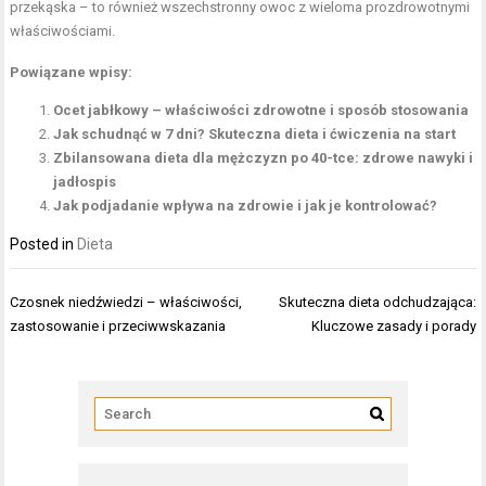
przekąska – to również wszechstronny owoc z wieloma prozdrowotnymi
właściwościami.
Powiązane wpisy:
Ocet jabłkowy – właściwości zdrowotne i sposób stosowania
Jak schudnąć w 7 dni? Skuteczna dieta i ćwiczenia na start
Zbilansowana dieta dla mężczyzn po 40-tce: zdrowe nawyki i
jadłospis
Jak podjadanie wpływa na zdrowie i jak je kontrolować?
Posted in
Dieta
Nawigacja
Czosnek niedźwiedzi – właściwości,
Skuteczna dieta odchudzająca:
wpisu
zastosowanie i przeciwwskazania
Kluczowe zasady i porady