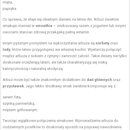
mięta,
papryka.
Co sprawia, że staje się idealnym daniem na letnie dni. Arbuz świetnie
smakuje również w
smoothie
– zmiksowany razem z jogurtem lub innymi
owocami stanowi zdrową przekąskę pełną witamin.
Innym pysznym pomysłem na wykorzystanie arbuza są
sorbety
oraz
lody
, które łatwo przygotujesz we własnej kuchni. Wystarczy połączyć
miąższ arbuza z sokiem z cytryny i zamrozić całość. Takie desery nie tylko
doskonale orzeźwiają latem, ale także charakteryzują się niską
kalorycznością i naturalną słodyczą.
Arbuz może być także znakomitym dodatkiem do
dań głównych
oraz
przystawek
. Jego lekko słodkawy smak świetnie komponuje się z:
serem feta,
szynką parmeńską,
mięsem grillowanym.
Tworząc wyjątkowe połączenia smakowe. Wprowadzenie arbuza do
codziennych posiłków to doskonały sposób na poprawę nawodnienia