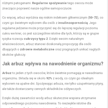
różnymi patogenami.
Regularne spożywanie
tego owocu może
znacząco poprawić nasze ogólne samopoczucie.
Co więcej, arbuz wyróżnia się niskim indeksem glikemicznym (
50-72
), co
czyni go świetnym wyborem dla osób z
insulinoopornością
. Jego
regularne jedzenie może przyczynić się do lepszej regulacji poziomu
cukru we krwi, co jest szczególnie istotne dla tych, którzy są w grupie
ryzyka rozwoju
cukrzycy typu 2
. Dzięki swoim naturalnym
właściwościom, arbuz stanowi doskonałą propozycję dla osób
dbających o
zdrowie metaboliczne
oraz pragnących unikać nagłych
skoków glukozy.
Jak arbuz wpływa na nawodnienie organizmu?
Arbuz
to jeden z tych owoców, które świetnie pomagają w nawadnianiu
organizmu. Składa się w około
92%
z wody, co czyni go idealnym
wyborem na upalne dni. Spożywając arbuza, nie tylko uzupełniamy płyny,
ale także dostarczamy cennych składników odżywczych.
Dzięki dużej zawartości wody arbuz skutecznie wspiera utrzymanie
odpowiedniego poziomu nawodnienia. To niezwykle istotne dla