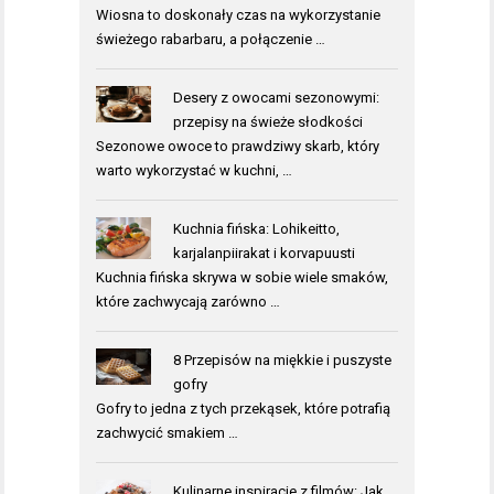
Wiosna to doskonały czas na wykorzystanie
świeżego rabarbaru, a połączenie …
Desery z owocami sezonowymi:
przepisy na świeże słodkości
Sezonowe owoce to prawdziwy skarb, który
warto wykorzystać w kuchni, …
Kuchnia fińska: Lohikeitto,
karjalanpiirakat i korvapuusti
Kuchnia fińska skrywa w sobie wiele smaków,
które zachwycają zarówno …
8 Przepisów na miękkie i puszyste
gofry
Gofry to jedna z tych przekąsek, które potrafią
zachwycić smakiem …
Kulinarne inspiracje z filmów: Jak