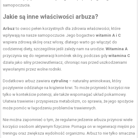
samopoczucia.
Jakie są inne właściwości arbuza?
Arbuz
to owoc pełen korzystnych dla zdrowia właściwości, które
wpływają na nasze samopoczucie. Jego bogactwo
witamin A i C
wspiera zdrową skórę oraz włosy, dlatego warto go włączyć do
codziennej diety, szczególnie jeśli zależy nam na urodzie.
Witamina A
przyczynia się do regeneracji komórek skóry, podczas gdy
witamina C
działa jako silny przeciwutleniacz, chroniąc nas przed uszkodzeniami
wywołanymi przez wolne rodniki.
Dodatkowo arbuz zawiera
cytrulinę
– naturalny aminokwas, który
pozytywnie oddziałuje na krążenie krwi. To może przynieść korzyści nie
tylko w kontekście potencji, ale także wspomagać układ pokarmowy.
Ułatwia trawienie i przyspiesza metabolizm, co sprawia, że jego spożycie
może pomóc w łagodzeniu problemów trawiennych.
Nie można zapomnieć o tym, że regularne jedzenie arbuza przynosi wiele
korzyści osobom aktywnym fizycznie. Pomaga on w regeneracji mięśni po
treningu oraz zwiększa wydolność organizmu. Arbuz to nie tylko smaczna