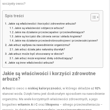
soczysty owoc?
Spis treści
Jakie są właściwości i korzyści zdrowotne arbuza?
Jakie są właściwości odżywcze arbuza?
Jakie ma działanie przeciwzapalne i przeciwutleniające?
Jakie są korzyści dla zdrowia serca i układu krążenia?
Jakie ma działanie przeciwdrobnoustrojowe i przeciwcukrzycowe?
Jak arbuz wpływa na nawodnienie organizmu?
Jak arbuz działa jako naturalny diuretyk?
Jak arbuz może być stosowany w diecie?
Jak arbuz może wspierać dietę odchudzającą?
Jakie są inne właściwości arbuza?
Jakie są właściwości i korzyści zdrowotne
arbuza?
Arbuz
to owoc o
niskiej kaloryczności
, w którego składzie aż
92%
stanowi woda. Dzięki temu jest doskonałym sposobem na nawodnienie
organizmu. Ma wiele korzystnych właściwości zdrowotnych, a jego
bogactwo
witamin A i C
oraz
likopenu
– silnego przeciwutleniacza –
sprawia, że działa
przeciwzapalnie
i
przeciwnowotworowo
.