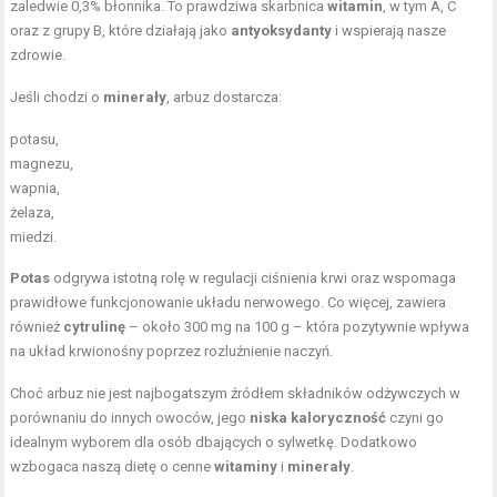
zaledwie 0,3% błonnika. To prawdziwa skarbnica
witamin
, w tym A, C
oraz z grupy B, które działają jako
antyoksydanty
i wspierają nasze
zdrowie.
Jeśli chodzi o
minerały
, arbuz dostarcza:
potasu,
magnezu,
wapnia,
żelaza,
miedzi.
Potas
odgrywa istotną rolę w regulacji ciśnienia krwi oraz wspomaga
prawidłowe funkcjonowanie układu nerwowego. Co więcej, zawiera
również
cytrulinę
– około 300 mg na 100 g – która pozytywnie wpływa
na układ krwionośny poprzez rozluźnienie naczyń.
Choć arbuz nie jest najbogatszym źródłem składników odżywczych w
porównaniu do innych owoców, jego
niska kaloryczność
czyni go
idealnym wyborem dla osób dbających o sylwetkę. Dodatkowo
wzbogaca naszą dietę o cenne
witaminy
i
minerały
.