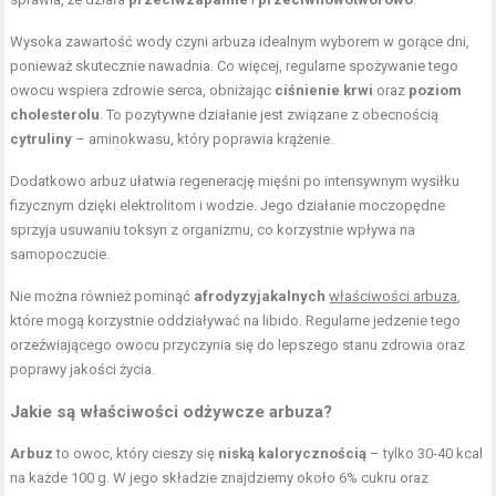
Wysoka zawartość wody czyni arbuza idealnym wyborem w gorące dni,
ponieważ skutecznie nawadnia. Co więcej, regularne spożywanie tego
owocu wspiera zdrowie serca, obniżając
ciśnienie krwi
oraz
poziom
cholesterolu
. To pozytywne działanie jest związane z obecnością
cytruliny
– aminokwasu, który poprawia krążenie.
Dodatkowo arbuz ułatwia regenerację mięśni po intensywnym wysiłku
fizycznym dzięki elektrolitom i wodzie. Jego działanie moczopędne
sprzyja usuwaniu toksyn z organizmu, co korzystnie wpływa na
samopoczucie.
Nie można również pominąć
afrodyzyjakalnych
właściwości arbuza
,
które mogą korzystnie oddziaływać na libido. Regularne jedzenie tego
orzeźwiającego owocu przyczynia się do lepszego stanu zdrowia oraz
poprawy jakości życia.
Jakie są właściwości odżywcze arbuza?
Arbuz
to owoc, który cieszy się
niską kalorycznością
– tylko 30-40 kcal
na każde 100 g. W jego składzie znajdziemy około 6% cukru oraz