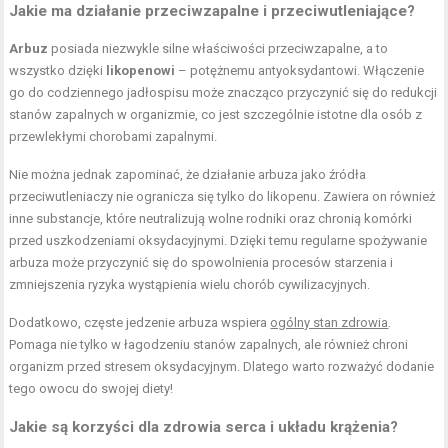
Jakie ma
działanie przeciwzapalne
i przeciwutleniające?
Arbuz
posiada niezwykle silne właściwości przeciwzapalne, a to
wszystko dzięki
likopenowi
– potężnemu antyoksydantowi. Włączenie
go do codziennego jadłospisu może znacząco przyczynić się do redukcji
stanów zapalnych w organizmie, co jest szczególnie istotne dla osób z
przewlekłymi chorobami zapalnymi.
Nie można jednak zapominać, że działanie arbuza jako źródła
przeciwutleniaczy nie ogranicza się tylko do likopenu. Zawiera on również
inne substancje, które neutralizują wolne rodniki oraz chronią komórki
przed uszkodzeniami oksydacyjnymi. Dzięki temu regularne spożywanie
arbuza może przyczynić się do spowolnienia procesów starzenia i
zmniejszenia ryzyka wystąpienia wielu chorób cywilizacyjnych.
Dodatkowo, częste jedzenie arbuza wspiera
ogólny stan zdrowia
.
Pomaga nie tylko w łagodzeniu stanów zapalnych, ale również chroni
organizm przed stresem oksydacyjnym. Dlatego warto rozważyć dodanie
tego owocu do swojej diety!
Jakie są korzyści dla zdrowia serca i układu krążenia?