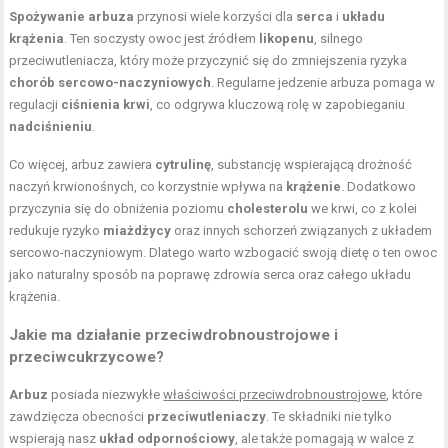
Spożywanie arbuza
przynosi wiele korzyści dla
serca
i
układu
krążenia
. Ten soczysty owoc jest źródłem
likopenu
, silnego
przeciwutleniacza, który może przyczynić się do zmniejszenia ryzyka
chorób sercowo-naczyniowych
. Regularne jedzenie arbuza pomaga w
regulacji
ciśnienia krwi
, co odgrywa kluczową rolę w zapobieganiu
nadciśnieniu
.
Co więcej, arbuz zawiera
cytrulinę
, substancję wspierającą drożność
naczyń krwionośnych, co korzystnie wpływa na
krążenie
. Dodatkowo
przyczynia się do obniżenia poziomu
cholesterolu
we krwi, co z kolei
redukuje ryzyko
miażdżycy
oraz innych schorzeń związanych z układem
sercowo-naczyniowym. Dlatego warto wzbogacić swoją dietę o ten owoc
jako naturalny sposób na poprawę zdrowia serca oraz całego układu
krążenia.
Jakie ma działanie przeciwdrobnoustrojowe i
przeciwcukrzycowe?
Arbuz
posiada niezwykłe
właściwości przeciwdrobnoustrojowe
, które
zawdzięcza obecności
przeciwutleniaczy
. Te składniki nie tylko
wspierają nasz
układ odpornościowy
, ale także pomagają w walce z