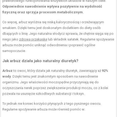
prawidłowego funkcjonowania wszystkich układów w naszym ciele.
Odpowiednie nawodnienie wpływa pozytywnie na wydolność
fizyczną oraz sprzyja procesom metabolicznym.
Co więcej, arbuz wyróżnia się niską kalorycznością i orzeźwiającym
smakiem. Dzięki temu jest doskonałym dodatkiem do diety osób
dbających o linię. Jego naturalna słodycz sprawia, że chętnie sięga się po
niego jako
zdrową przekąskę
lub składnik sałatek. Regularne spożywanie
arbuza może pomóc uniknąć odwodnienia i poprawić ogólne
samopoczucie.
Jak arbuz działa jako naturalny diuretyk?
Arbuz
to owoc, który działa jak naturalny diuretyk, zawierający aż
92%
wody
. Dzięki temu jest znakomitym sposobem na nawodnienie
organizmu. Jego właściwości moczopędne przyczyniają się do
oczyszczania nerek poprzez zwiększenie produkcji moczu, co z kolei
pozwala na usunięcie szkodliwych substancji i toksyn.
To jednak nie koniec korzyści płynących z tego pysznego owocu.
Regularne spożywanie arbuza może również pomóc w: