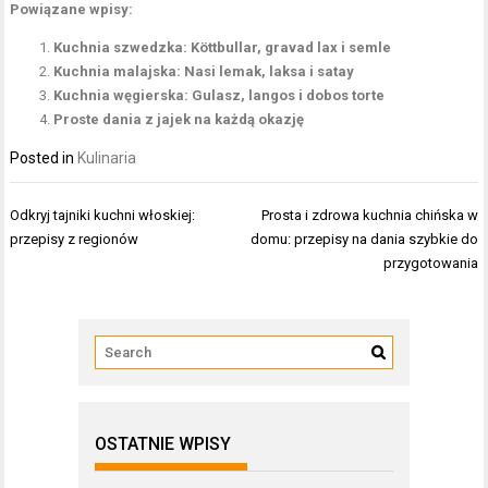
Powiązane wpisy:
Kuchnia szwedzka: Köttbullar, gravad lax i semle
Kuchnia malajska: Nasi lemak, laksa i satay
Kuchnia węgierska: Gulasz, langos i dobos torte
Proste dania z jajek na każdą okazję
Posted in
Kulinaria
Nawigacja
Odkryj tajniki kuchni włoskiej:
Prosta i zdrowa kuchnia chińska w
wpisu
przepisy z regionów
domu: przepisy na dania szybkie do
przygotowania
OSTATNIE WPISY