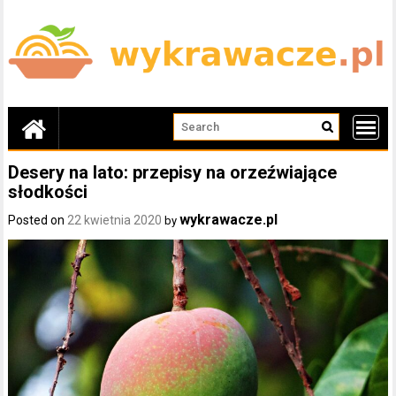
Skip
to
content
Desery na lato: przepisy na orzeźwiające
słodkości
wykrawacze.pl
Posted on
22 kwietnia 2020
by