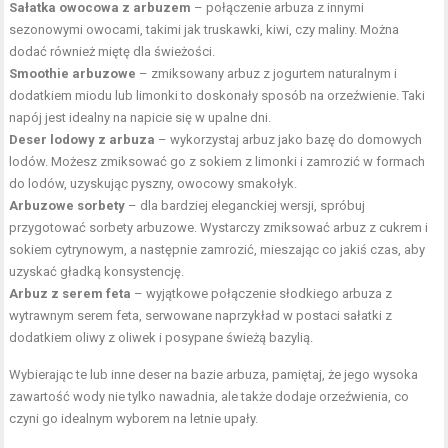
Sałatka owocowa z arbuzem
– połączenie arbuza z innymi
sezonowymi owocami, takimi jak truskawki, kiwi, czy maliny. Można
dodać również miętę dla świeżości.
Smoothie arbuzowe
– zmiksowany arbuz z jogurtem naturalnym i
dodatkiem miodu lub limonki to doskonały sposób na orzeźwienie. Taki
napój jest idealny na napicie się w upalne dni.
Deser lodowy z arbuza
– wykorzystaj arbuz jako bazę do domowych
lodów. Możesz zmiksować go z sokiem z limonki i zamrozić w formach
do lodów, uzyskując pyszny, owocowy smakołyk.
Arbuzowe sorbety
– dla bardziej eleganckiej wersji, spróbuj
przygotować sorbety arbuzowe. Wystarczy zmiksować arbuz z cukrem i
sokiem cytrynowym, a następnie zamrozić, mieszając co jakiś czas, aby
uzyskać gładką konsystencję.
Arbuz z serem feta
– wyjątkowe połączenie słodkiego arbuza z
wytrawnym serem feta, serwowane naprzykład w postaci sałatki z
dodatkiem oliwy z oliwek i posypane świeżą bazylią.
Wybierając te lub inne deser na bazie arbuza, pamiętaj, że jego wysoka
zawartość wody nie tylko nawadnia, ale także dodaje orzeźwienia, co
czyni go idealnym wyborem na letnie upały.