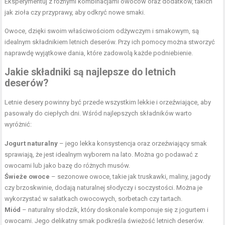
Eksperymentuj z różnymi kombinacjami owoców oraz dodatków, takich
jak
zioła
czy przyprawy, aby odkryć nowe smaki.
Owoce, dzięki swoim właściwościom odżywczym i smakowym, są
idealnym składnikiem letnich deserów. Przy ich pomocy można stworzyć
naprawdę wyjątkowe dania, które zadowolą każde podniebienie.
Jakie składniki są najlepsze do letnich
deserów?
Letnie desery powinny być przede wszystkim lekkie i orzeźwiające, aby
pasowały do ciepłych dni. Wśród najlepszych składników warto
wyróżnić:
Jogurt naturalny
– jego lekka konsystencja oraz orzeźwiający smak
sprawiają, że jest idealnym wyborem na lato. Można go podawać z
owocami lub jako bazę do różnych musów.
Świeże owoce
– sezonowe owoce, takie jak truskawki, maliny, jagody
czy brzoskwinie, dodają naturalnej słodyczy i soczystości. Można je
wykorzystać w sałatkach owocowych, sorbetach czy tartach.
Miód
– naturalny słodzik, który doskonale komponuje się z jogurtem i
owocami. Jego delikatny smak podkreśla świeżość letnich deserów.