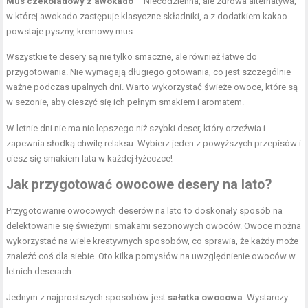
Mus czekoladowy z awokado
– Niecodzienna, ale zdrowa alternatywa,
w której awokado zastępuje klasyczne składniki, a z dodatkiem kakao
powstaje pyszny, kremowy mus.
Wszystkie te desery są nie tylko smaczne, ale również łatwe do
przygotowania. Nie wymagają długiego gotowania, co jest szczególnie
ważne podczas upalnych dni. Warto wykorzystać świeże owoce, które są
w sezonie, aby cieszyć się ich pełnym smakiem i aromatem.
W letnie dni nie ma nic lepszego niż szybki deser, który orzeźwia i
zapewnia słodką chwilę relaksu. Wybierz jeden z powyższych przepisów i
ciesz się smakiem lata w każdej łyżeczce!
Jak przygotować owocowe desery na lato?
Przygotowanie owocowych deserów na lato to doskonały sposób na
delektowanie się świeżymi smakami sezonowych owoców. Owoce można
wykorzystać na wiele kreatywnych sposobów, co sprawia, że każdy może
znaleźć coś dla siebie. Oto kilka pomysłów na uwzględnienie owoców w
letnich deserach.
Jednym z najprostszych sposobów jest
sałatka owocowa
. Wystarczy