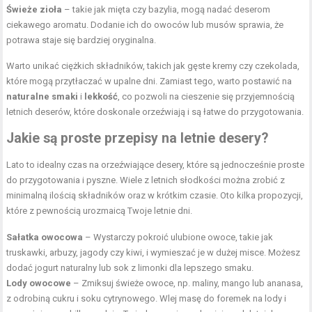
Świeże zioła
– takie jak
mięta
czy bazylia, mogą nadać deserom
ciekawego aromatu. Dodanie ich do owoców lub musów sprawia, że
potrawa staje się bardziej oryginalna.
Warto unikać ciężkich składników, takich jak gęste kremy czy czekolada,
które mogą przytłaczać w upalne dni. Zamiast tego, warto postawić na
naturalne smaki
i
lekkość
, co pozwoli na cieszenie się przyjemnością
letnich deserów, które doskonale orzeźwiają i są łatwe do przygotowania.
Jakie są proste przepisy na letnie desery?
Lato to idealny czas na orzeźwiające desery, które są jednocześnie proste
do przygotowania i pyszne. Wiele z letnich słodkości można zrobić z
minimalną ilością składników oraz w krótkim czasie. Oto kilka propozycji,
które z pewnością urozmaicą Twoje letnie dni.
Sałatka owocowa
– Wystarczy pokroić ulubione owoce, takie jak
truskawki, arbuzy, jagody czy kiwi, i wymieszać je w dużej misce. Możesz
dodać jogurt naturalny lub
sok
z limonki dla lepszego smaku.
Lody owocowe
– Zmiksuj świeże owoce, np. maliny, mango lub ananasa,
z odrobiną cukru i soku cytrynowego. Wlej masę do foremek na lody i