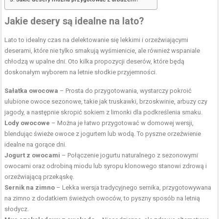
Jakie desery są idealne na lato?
Lato to idealny czas na delektowanie się lekkimi i orzeźwiającymi
deserami, które nie tylko smakują wyśmienicie, ale również wspaniale
chłodzą w upalne dni. Oto kilka propozycji deserów, które będą
doskonałym wyborem na letnie słodkie przyjemności.
Sałatka owocowa
– Prosta do przygotowania, wystarczy pokroić
ulubione owoce sezonowe, takie jak truskawki, brzoskwinie, arbuzy czy
jagody, a następnie skropić sokiem z limonki dla podkreślenia smaku.
Lody owocowe
– Można je łatwo przygotować w domowej wersji,
blendując świeże owoce z jogurtem lub wodą. To pyszne orzeźwienie
idealne na gorące dni.
Jogurt z owocami
– Połączenie jogurtu naturalnego z sezonowymi
owocami oraz odrobiną miodu lub syropu klonowego stanowi zdrową i
orzeźwiającą przekąskę.
Sernik na zimno
– Lekka wersja tradycyjnego sernika, przygotowywana
na zimno z dodatkiem świeżych owoców, to pyszny sposób na letnią
słodycz.