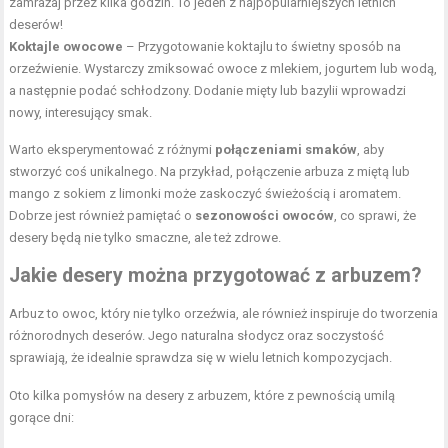
zamrażaj przez kilka godzin. To jeden z najpopularniejszych letnich
deserów!
Koktajle
owocowe
– Przygotowanie koktajlu to świetny sposób na
orzeźwienie. Wystarczy zmiksować owoce z mlekiem, jogurtem lub wodą,
a następnie podać schłodzony. Dodanie mięty lub bazylii wprowadzi
nowy, interesujący smak.
Warto eksperymentować z różnymi
połączeniami smaków
, aby
stworzyć coś unikalnego. Na przykład, połączenie arbuza z miętą lub
mango z sokiem z limonki może zaskoczyć świeżością i aromatem.
Dobrze jest również pamiętać o
sezonowości owoców
, co sprawi, że
desery będą nie tylko smaczne, ale też zdrowe.
Jakie desery można przygotować z arbuzem?
Arbuz to owoc, który nie tylko orzeźwia, ale również inspiruje do tworzenia
różnorodnych deserów. Jego naturalna słodycz oraz soczystość
sprawiają, że idealnie sprawdza się w wielu letnich kompozycjach.
Oto kilka pomysłów na desery z arbuzem, które z pewnością umilą
gorące dni: