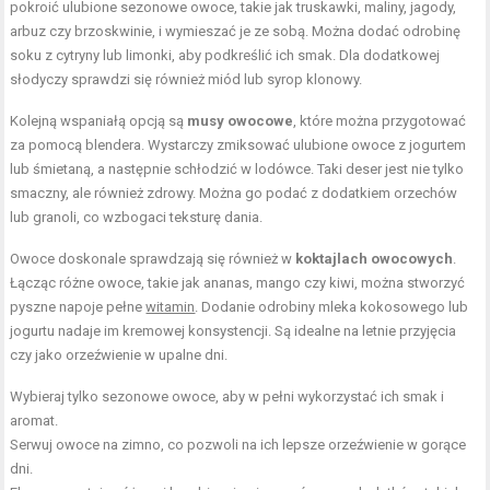
pokroić ulubione sezonowe owoce, takie jak truskawki, maliny, jagody,
arbuz czy brzoskwinie, i wymieszać je ze sobą. Można dodać odrobinę
soku z cytryny lub limonki, aby podkreślić ich smak. Dla dodatkowej
słodyczy sprawdzi się również miód lub syrop klonowy.
Kolejną wspaniałą opcją są
musy owocowe
, które można przygotować
za pomocą blendera. Wystarczy zmiksować ulubione owoce z jogurtem
lub śmietaną, a następnie schłodzić w lodówce. Taki deser jest nie tylko
smaczny, ale również zdrowy. Można go podać z dodatkiem orzechów
lub granoli, co wzbogaci teksturę dania.
Owoce doskonale sprawdzają się również w
koktajlach owocowych
.
Łącząc różne owoce, takie jak ananas, mango czy kiwi, można stworzyć
pyszne napoje pełne
witamin
. Dodanie odrobiny mleka kokosowego lub
jogurtu nadaje im kremowej konsystencji. Są idealne na letnie przyjęcia
czy jako orzeźwienie w upalne dni.
Wybieraj tylko sezonowe owoce, aby w pełni wykorzystać ich smak i
aromat.
Serwuj owoce na zimno, co pozwoli na ich lepsze orzeźwienie w gorące
dni.