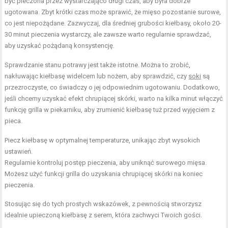
być pieczona przez wystarczająco długi czas, aby była dobrze
ugotowana. Zbyt krótki czas może sprawić, że mięso pozostanie surowe,
co jest niepożądane. Zazwyczaj, dla średniej grubości kiełbasy, około 20-
30 minut pieczenia wystarczy, ale zawsze warto regularnie sprawdzać,
aby uzyskać pożądaną konsystencję.
Sprawdzanie stanu potrawy jest także istotne. Można to zrobić,
nakłuwając kiełbasę widelcem lub nożem, aby sprawdzić, czy
soki
są
przezroczyste, co świadczy o jej odpowiednim ugotowaniu. Dodatkowo,
jeśli chcemy uzyskać efekt chrupiącej skórki, warto na kilka minut włączyć
funkcję grilla w piekarniku, aby zrumienić kiełbasę tuż przed wyjęciem z
pieca.
Piecz kiełbasę w optymalnej temperaturze, unikając zbyt wysokich
ustawień.
Regularnie kontroluj postęp pieczenia, aby uniknąć surowego mięsa.
Możesz użyć funkcji grilla do uzyskania chrupiącej skórki na koniec
pieczenia.
Stosując się do tych prostych wskazówek, z pewnością stworzysz
idealnie upieczoną kiełbasę z serem, która zachwyci Twoich gości.