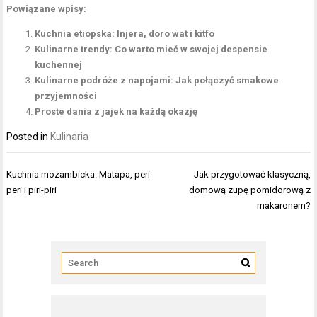
Powiązane wpisy:
Kuchnia etiopska: Injera, doro wat i kitfo
Kulinarne trendy: Co warto mieć w swojej despensie
kuchennej
Kulinarne podróże z napojami: Jak połączyć smakowe
przyjemności
Proste dania z jajek na każdą okazję
Posted in
Kulinaria
Nawigacja
Kuchnia mozambicka: Matapa, peri-
Jak przygotować klasyczną,
wpisu
peri i piri-piri
domową zupę pomidorową z
makaronem?