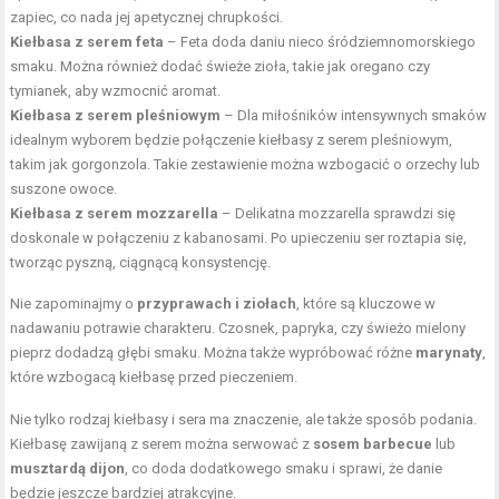
zapiec, co nada jej apetycznej chrupkości.
Kiełbasa z serem feta
– Feta doda daniu nieco śródziemnomorskiego
smaku. Można również dodać świeże zioła, takie jak oregano czy
tymianek, aby wzmocnić aromat.
Kiełbasa z serem pleśniowym
– Dla miłośników intensywnych smaków
idealnym wyborem będzie połączenie kiełbasy z serem pleśniowym,
takim jak gorgonzola. Takie zestawienie można wzbogacić o orzechy lub
suszone owoce.
Kiełbasa z serem mozzarella
– Delikatna mozzarella sprawdzi się
doskonale w połączeniu z kabanosami. Po upieczeniu ser roztapia się,
tworząc pyszną, ciągnącą konsystencję.
Nie zapominajmy o
przyprawach i ziołach
, które są kluczowe w
nadawaniu potrawie charakteru. Czosnek, papryka, czy świeżo mielony
pieprz dodadzą głębi smaku. Można także wypróbować różne
marynaty
,
które wzbogacą kiełbasę przed pieczeniem.
Nie tylko rodzaj kiełbasy i sera ma znaczenie, ale także sposób podania.
Kiełbasę zawijaną z serem można serwować z
sosem barbecue
lub
musztardą dijon
, co doda dodatkowego smaku i sprawi, że danie
będzie jeszcze bardziej atrakcyjne.