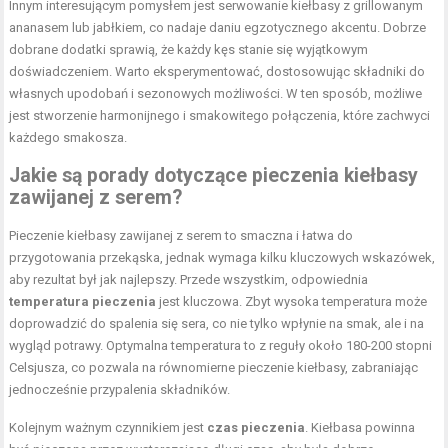
Innym interesującym pomysłem jest serwowanie kiełbasy z grillowanym
ananasem lub jabłkiem, co nadaje daniu egzotycznego akcentu. Dobrze
dobrane dodatki sprawią, że każdy kęs stanie się wyjątkowym
doświadczeniem. Warto eksperymentować, dostosowując składniki do
własnych upodobań i sezonowych możliwości. W ten sposób, możliwe
jest stworzenie harmonijnego i smakowitego połączenia, które zachwyci
każdego smakosza.
Jakie są porady dotyczące pieczenia kiełbasy
zawijanej z serem?
Pieczenie kiełbasy zawijanej z serem to smaczna i łatwa do
przygotowania przekąska, jednak wymaga kilku kluczowych wskazówek,
aby rezultat był jak najlepszy. Przede wszystkim, odpowiednia
temperatura pieczenia
jest kluczowa. Zbyt wysoka temperatura może
doprowadzić do spalenia się sera, co nie tylko wpłynie na smak, ale i na
wygląd potrawy. Optymalna temperatura to z reguły około 180-200 stopni
Celsjusza, co pozwala na równomierne pieczenie kiełbasy, zabraniając
jednocześnie przypalenia składników.
Kolejnym ważnym czynnikiem jest
czas pieczenia
. Kiełbasa powinna