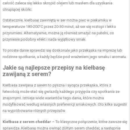
całość zaleca się lekko skropić olejem lub masłem dla uzyskania
chrupiącej skórki.
Ostatecznie, kiełbasę zawiniętą w ser można piec w piekarniku w
temperaturze 180-200°C przez 20-30 minut, aż ser się roztopi i lekko
przyrumieni. Alternatywnie, można ją również smażyć na patelni, co
przyniesie podobny efekt i nada wyjątkowy smak.
To proste danie sprawdzi się doskonale jako przekąska na imprezę lub
rodzinne spotkanie, a każdy będzie pod wrażeniem jego smaku i aromatu.
Jakie są najlepsze przepisy na kiełbasę
zawijaną z serem?
Kiełbasa zawijana z serem to pyszna i sycąca przekąska, która z
łatwością może stać się gwiazdą każdego przyjęcia czy spotkania ze
znajomymi. Istnieje wiele wariantów tego dania, które można
modyfikować według własnych preferencji smakowych. Oto kilka sugestii
na wypróbowanie różnych przepisów.
Kiełbasa z serem cheddar
– To klasyczne połączenie, które zawsze się
sprawdza. Kiełbasę można owinąć żółtym serem cheddar, a następnie