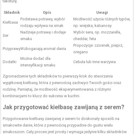
teksturę.
Składnik
Opis
Uwagi
Podstawa potrawy, wybór
Możliwość użycia różnych typów,
Kiełbasa
rodzaju wpływa na smak
np. wiejska, kabanosy
Nadzieje potrawę i dodaje
Wybór sera, np. mozzarella,
Ser
smaku
cheddar, feta
Propozycje: czosnek, pieprz,
Przyprawy
Wzbogacają aromat dania
oregano
Można dodać dla
Dodatki
Cebula lub inne warzywa
intensyfikacji smaku
Zgromadzenie tych składników to pierwszy krok do stworzenia
wyjątkowej kiełbasy, która z pewnością zachwyci Twoich gości oraz
rodzinę. Pamiętaj, że możliwość eksperymentowania z różnymi
kombinacjami to klucz do sukcesu w kuchni.
Jak przygotować kiełbasę zawijaną z serem?
Przygotowanie kiełbasy zawijanej z serem to doskonały sposób na
smakowite danie, które z pewnością przypadnie do gustu wielu
smakoszom. Cały proces jest prosty i wymaga jedynie kilku składników