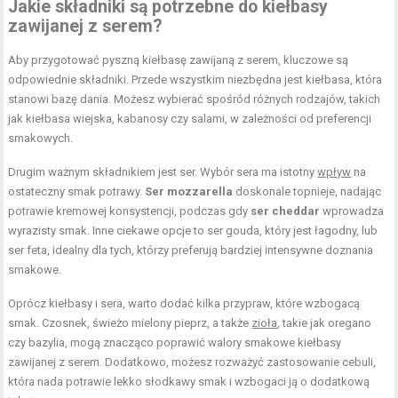
Jakie składniki są potrzebne do kiełbasy
zawijanej z serem?
Aby przygotować pyszną kiełbasę zawijaną z serem, kluczowe są
odpowiednie składniki. Przede wszystkim niezbędna jest kiełbasa, która
stanowi bazę dania. Możesz wybierać spośród różnych rodzajów, takich
jak kiełbasa wiejska, kabanosy czy salami, w zależności od preferencji
smakowych.
Drugim ważnym składnikiem jest ser. Wybór sera ma istotny
wpływ
na
ostateczny smak potrawy.
Ser mozzarella
doskonale topnieje, nadając
potrawie kremowej konsystencji, podczas gdy
ser cheddar
wprowadza
wyrazisty smak. Inne ciekawe opcje to ser gouda, który jest łagodny, lub
ser feta, idealny dla tych, którzy preferują bardziej intensywne doznania
smakowe.
Oprócz kiełbasy i sera, warto dodać kilka przypraw, które wzbogacą
smak. Czosnek, świeżo mielony pieprz, a także
zioła
, takie jak oregano
czy bazylia, mogą znacząco poprawić walory smakowe kiełbasy
zawijanej z serem. Dodatkowo, możesz rozważyć zastosowanie cebuli,
która nada potrawie lekko słodkawy smak i wzbogaci ją o dodatkową