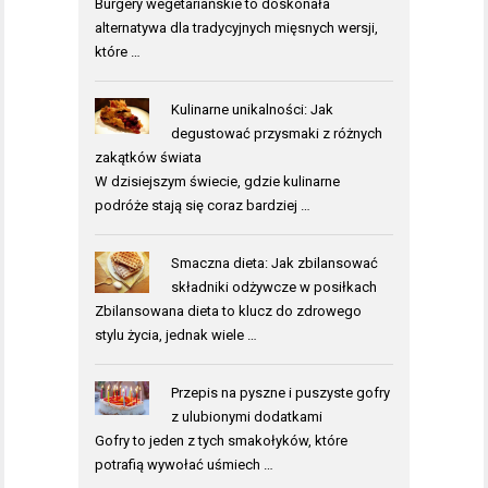
Burgery wegetariańskie to doskonała
alternatywa dla tradycyjnych mięsnych wersji,
które …
Kulinarne unikalności: Jak
degustować przysmaki z różnych
zakątków świata
W dzisiejszym świecie, gdzie kulinarne
podróże stają się coraz bardziej …
Smaczna dieta: Jak zbilansować
składniki odżywcze w posiłkach
Zbilansowana dieta to klucz do zdrowego
stylu życia, jednak wiele …
Przepis na pyszne i puszyste gofry
z ulubionymi dodatkami
Gofry to jeden z tych smakołyków, które
potrafią wywołać uśmiech …