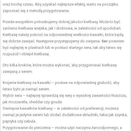
oraz trochę czasu. Aby uzyskać najlepsze efekty, warto na początku
zapoznać się z metodą przygotowania.
Przede wszystkim potrzebujemy dobrej jakości kiełbasy. Może to być
zarówno kiełbasa wiejska, jak i drobiowa, w zależności od upodobań.
Kiełbasę należy pokroić na odpowiedniej wielkości kawałki, które będą
się dobrze zawijać. Następnie przystępujemy do owijania.
Ser
powinien
być najlepiej w plastrach lub w postaci startego sera, tak aby łatwo się
rozpuścił i oblepił kiełbasę.
Oto kilka kroków, które można wykonać, aby przygotować kiełbasę
zawijaną z serem:
Krojenie kiełbasy na kawałki – postaw na odpowiednią grubość, aby
łatwo było je owinąć serem.
Wybór sera – najlepiej sprawdzą się sery o wysokiej zawartości tłuszczu,
jak mozzarella, cheddar czy gouda.
Owinięcie kawałków kiełbasy – w zależności od preferencji, możesz
owinąć je jedynie serem lub dodać dodatkowe składniki, takie jak szynka,
papryka czy cebula.
Przygotowanie do pieczenia – można użyć naczynia żaroodpornego, a