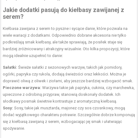
Jakie dodatki pasują do kiełbasy zawijanej z
serem?
Kiełbasa zawijana z serem to pyszne i sycące danie, które pozwala na
wiele wariacji z dodatkami. Odpowiednio dobrane akcesoria nie tylko
podkreślają smak kiełbasy, ale także sprawiają, że posiłek staje się
bardziej zróżnicowany i atrakcyjny wizualnie. Oto kilka propozycji, które
mogą idealnie uzupełnić to danie:
Sałatki
:
Świeże sałatki z sezonowych warzyw, takich jak pomidory,
ogórki, papryka czy rukola, dodają świeżości oraz lekkości. Można je
doprawić oliwą z oliwek i
ziołami
, aby jeszcze bardziej wzbogacić smak.
Pieczone warzywa:
Warzywa takie jak papryka, cukinia, czy marchewka,
upieczone z odrobiną przypraw, stanowią doskonały dodatek. Ich
słodkawy posmak świetnie kontrastuje z aromatyczną kiełbasą.
Sosy:
Sosy, takie jak musztarda, majonez czy sos czosnkowy, mogą
dodać wyjątkowego charakteru potrawie. Szczególnie dobrze komponują
się z kiełbasą zawijaną z serem, wzbogacając jej smak i ułatwiając
spożywanie.