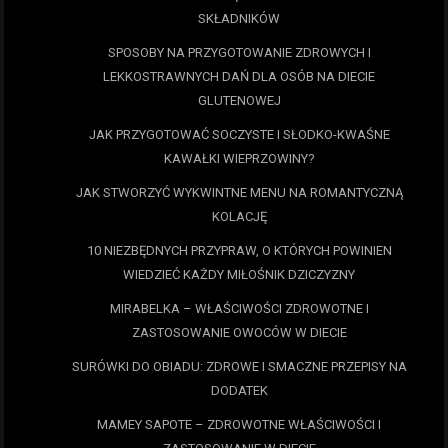
SKŁADNIKÓW
SPOSOBY NA PRZYGOTOWANIE ZDROWYCH I
LEKKOSTRAWNYCH DAŃ DLA OSÓB NA DIECIE
GLUTENOWEJ
JAK PRZYGOTOWAĆ SOCZYSTE I SŁODKO-KWAŚNE
KAWAŁKI WIEPRZOWINY?
JAK STWORZYĆ WYKWINTNE MENU NA ROMANTYCZNĄ
KOLACJĘ
10 NIEZBĘDNYCH PRZYPRAW, O KTÓRYCH POWINIEN
WIEDZIEĆ KAŻDY MIŁOŚNIK DZICZYZNY
MIRABELKA – WŁAŚCIWOŚCI ZDROWOTNE I
ZASTOSOWANIE OWOCÓW W DIECIE
SURÓWKI DO OBIADU: ZDROWE I SMACZNE PRZEPISY NA
DODATEK
MAMEY SAPOTE – ZDROWOTNE WŁAŚCIWOŚCI I