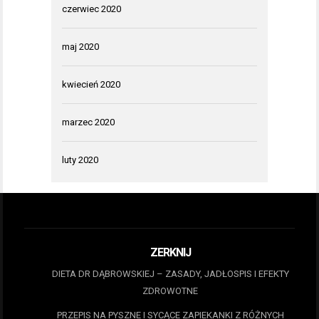
czerwiec 2020
maj 2020
kwiecień 2020
marzec 2020
luty 2020
ZERKNIJ
DIETA DR DĄBROWSKIEJ – ZASADY, JADŁOSPIS I EFEKTY
ZDROWOTNE
PRZEPIS NA PYSZNE I SYCĄCE ZAPIEKANKI Z RÓŻNYCH