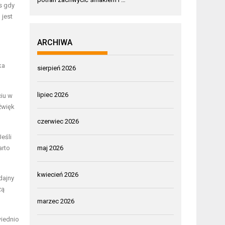
s gdy
 jest
ARCHIWA
ka
sierpień 2026
lipiec 2026
ciu w
źwięk
czerwiec 2026
eśli
maj 2026
arto
kwiecień 2026
dajny
zą
marzec 2026
wiednio