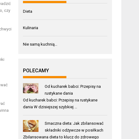
wadzić
o, czy
Dieta
Kulinaria
chwyci
Nie samą kuchnią…
nki
POLECAMY
rować
Od kucharek babci: Przepisy na
rustykane dania
Od kucharek babci: Przepisy na rustykane
wać
dania W dzisiejszej szybkiej …
winna
Smaczna dieta: Jak zbilansować
składniki odżywcze w posiłkach
Zbilansowana dieta to klucz do zdrowego