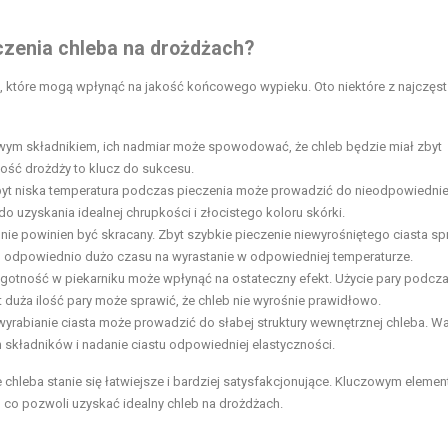
czenia chleba na drożdżach?
k, które mogą wpłynąć na jakość końcowego wypieku. Oto niektóre z najczęs
ym składnikiem, ich nadmiar może spowodować, że chleb będzie miał zbyt
ość drożdży to klucz do sukcesu.
byt niska temperatura podczas pieczenia może prowadzić do nieodpowiedni
do uzyskania idealnej chrupkości i złocistego koloru skórki.
 nie powinien być skracany. Zbyt szybkie pieczenie niewyrośniętego ciasta sp
stu odpowiednio dużo czasu na wyrastanie w odpowiedniej temperaturze.
lgotność w piekarniku może wpłynąć na ostateczny efekt. Użycie pary podcz
 duża ilość pary może sprawić, że chleb nie wyrośnie prawidłowo.
yrabianie ciasta może prowadzić do słabej struktury wewnętrznej chleba. W
 składników i nadanie ciastu odpowiedniej elastyczności.
leba stanie się łatwiejsze i bardziej satysfakcjonujące. Kluczowym elemen
, co pozwoli uzyskać idealny chleb na drożdżach.