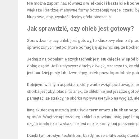
Nie można zapominać również o
wielkości i kształcie boch
większe i bardziej masywne formy potrzebują więcej czasu, by
kluczowe, aby uzyskać idealny efekt pieczenia.
Jak sprawdzić, czy chleb jest gotowy?
Sprawdzanie, czy chleb jest gotowy, to kluczowy element proc
sprawdzonych metod, które pomagają upewnić się, że bochen
Jedną z najpopularniejszych technik jest
stuknięcie w spód 
dolną część. Jeśli usłyszysz głuchy dźwięk, oznacza to, że chl
jest bardziej pusty lub dzwoniący, chleb prawdopodobnie potr
Kolejnym ważnym aspektem, który warto wziąć pod uwagę, je
skórka jest zbyt blada, to znak, że chleb nie jest jeszcze go
pamiętać, że atrakcyjna skórka wpływa nie tylko na wygląd, a
Inną skuteczną metodą jest użycie
termometru kuchennego
sposób. Wnętrze upieczonego chleba powinno osiągnąć tempe
część bochenka i wskazanie jest niskie, kontynuuj pieczenie 
Dzięki tym prostym technikom, każdy może z łatwością ocenić,