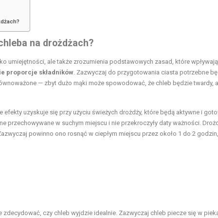
żdżach?
chleba na drożdżach?
ylko umiejętności, ale także zrozumienia podstawowych zasad, które wpływają
e proporcje składników
. Zazwyczaj do przygotowania ciasta potrzebne b
ły zrównoważone — zbyt dużo mąki może spowodować, że chleb będzie twardy, a
ze efekty uzyskuje się przy użyciu świeżych drożdży, które będą aktywne i got
są one przechowywane w suchym miejscu i nie przekroczyły daty ważności. Droż
 Zazwyczaj powinno ono rosnąć w ciepłym miejscu przez około 1 do 2 godzin,
e zdecydować, czy chleb wyjdzie idealnie. Zazwyczaj chleb piecze się w piek