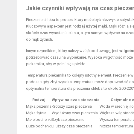
Jakie czynniki wpływają na czas piecze
Pieczenie chleba to proces, który może być niezwykle satysf
Kluczowym aspektem jest
rodzaj użytej mąki
. Mąki różnią 
skrócić czas wyrastania ciasta, a tym samym wpływać na cza
do mąk żytnich.
Innym czynnikiem, który należy wziąć pod uwagę, jest
wilgotn
potrzebować czasu na wypiekanie. Wysoka wilgotność może sk
piekarniku, aby w pełni się upiekło.
Temperatura piekarnika to kolejny istotny element. Pieczenie
podczas gdy zbyt wysoka temperatura może doprowadzić do p
optymalna temperatura dla pieczenia chleba to około 200-220
Rodzaj
Wpływ
na czas pieczenia
Optymalne 
Mąka pszenna
Krótszy czas pieczenia
Woda w średniej ilo
Mąka żytnia
Wydłużony czas pieczenia
Większa wilgotność
Małe bochenki
Szybsze pieczenie
Wyższa temperatura
Duże bochenki
Dłuższy czas pieczenia
Niższa temperatura