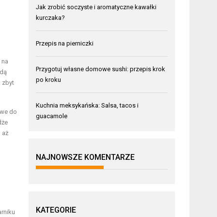
Jak zrobić soczyste i aromatyczne kawałki
kurczaka?
Przepis na pierniczki
 na
Przygotuj własne domowe sushi: przepis krok
ędą
po kroku
 zbyt
Kuchnia meksykańska: Salsa, tacos i
owe do
guacamole
dże
 aż
NAJNOWSZE KOMENTARZE
KATEGORIE
arniku