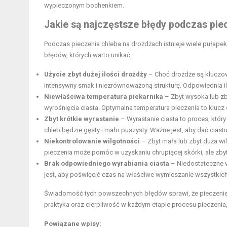
wypieczonym bochenkiem.
Jakie są najczęstsze błędy podczas pie
Podczas pieczenia chleba na drożdżach istnieje wiele pułape
błędów, których warto unikać:
Użycie zbyt dużej ilości drożdży
– Choć drożdże są kluczow
intensywny smak i niezrównoważoną strukturę. Odpowiednia il
Niewłaściwa temperatura piekarnika
– Zbyt wysoka lub z
wyrośnięcia ciasta. Optymalna temperatura pieczenia to klucz 
Zbyt krótkie wyrastanie
– Wyrastanie ciasta to proces, który
chleb będzie gęsty i mało puszysty. Ważne jest, aby dać cia
Niekontrolowanie wilgotności
– Zbyt mała lub zbyt duża wi
pieczenia może pomóc w uzyskaniu chrupiącej skórki, ale zbyt
Brak odpowiedniego wyrabiania ciasta
– Niedostateczne w
jest, aby poświęcić czas na właściwe wymieszanie wszystkich
Świadomość tych powszechnych błędów sprawi, że pieczenie ch
praktyka oraz cierpliwość w każdym etapie procesu pieczenia
Powiązane wpisy: