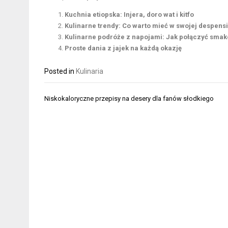
Kuchnia etiopska: Injera, doro wat i kitfo
Kulinarne trendy: Co warto mieć w swojej despens
Kulinarne podróże z napojami: Jak połączyć sma
Proste dania z jajek na każdą okazję
Posted in
Kulinaria
Nawigacja
Niskokaloryczne przepisy na desery dla fanów słodkiego
wpisu