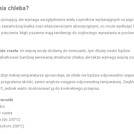
nia chleba?
akcjonujący, ale wymaga uwzględnienia wielu czynników wpływających na jego
się zawartością białka oraz właściwościami absorpcyjnymi, co może wydłużyć 
s pieczenia. Mąki pszenne mają tendencję do szybszego wyrastania w porów
ość ciasta
. Im więcej wody dodamy do mieszanki, tym dłużej ciasto będzie
utkować bardziej aerowanej strukturze chleba, ale także wymaga więcej cz
 w zbyt niskiej temperaturze spowoduje, że chleb nie będzie odpowiednio wypi
rzypalenia skórki, zanim wnętrze osiągnie odpowiednią temperaturę. Zwykl
°C, jednak warto dostosować ją do konkretnego przepisu.
warunki
ści
 ciasta
 (do 230°C)
 (około 200°C)