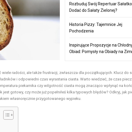
Rozbuduj Swój Repertuar Sałatko
Dodać do Sałaty Zielonej?
Historia Pizzy: Tajemnice Jej
Pochodzenia
Inspirujące Propozycje na Chłodn
Obiad: Pomysły na Obiady na Zi
 wiele radości, ale także frustracji, zwłaszcza dla początkujących. Klucz do 
adników i odpowiedni czas wyrastania ciasta. Warto wiedzieć, że czas piecz
ak temperatura piekarnika czy wilgotność ciasta mogą znacząco wpłynąć na ko
k jest gotowy, czy może już popełniłeś kilka typowych błędów? Odkryj, jak pi
 smakiem własnoręcznie przygotowanego wypieku.
?