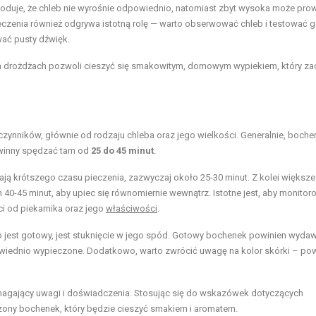
woduje, że chleb nie wyrośnie odpowiednio, natomiast zbyt wysoka może pro
ieczenia również odgrywa istotną rolę — warto obserwować chleb i testować g
ać pusty dźwięk.
a drożdżach pozwoli cieszyć się smakowitym, domowym wypiekiem, który za
 czynników, głównie od rodzaju chleba oraz jego wielkości. Generalnie, boche
inny spędzać tam od
25 do 45 minut
.
ają krótszego czasu pieczenia, zazwyczaj około 25-30 minut. Z kolei większe
40-45 minut, aby upiec się równomiernie wewnątrz. Istotne jest, aby monito
i od piekarnika oraz jego
właściwości
.
 jest gotowy, jest stuknięcie w jego spód. Gotowy bochenek powinien wyda
powiednio wypieczone. Dodatkowo, warto zwrócić uwagę na kolor skórki – po
agający uwagi i doświadczenia. Stosując się do wskazówek dotyczących
czony bochenek, który będzie cieszyć smakiem i aromatem.