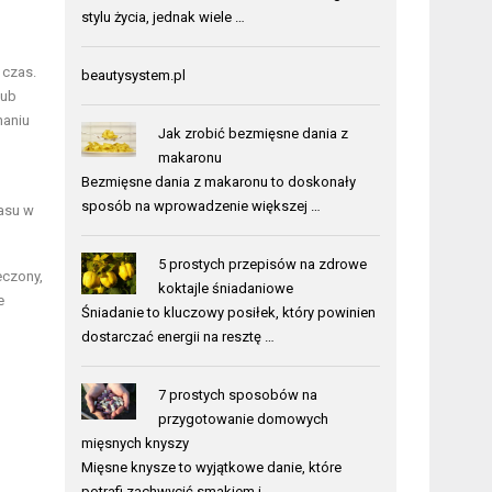
stylu życia, jednak wiele …
 czas.
beautysystem.pl
lub
naniu
Jak zrobić bezmięsne dania z
makaronu
Bezmięsne dania z makaronu to doskonały
sposób na wprowadzenie większej …
asu w
5 prostych przepisów na zdrowe
eczony,
koktajle śniadaniowe
e
Śniadanie to kluczowy posiłek, który powinien
dostarczać energii na resztę …
7 prostych sposobów na
przygotowanie domowych
mięsnych knyszy
Mięsne knysze to wyjątkowe danie, które
potrafi zachwycić smakiem i …