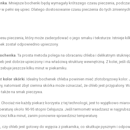
enka
. Mniejsze bochenki będą wymagały krótszego czasu pieczenia, podcza
 w pełni się upiec. Dlatego dostosowanie czasu pieczenia do tych zmiennych
esu pieczenia, który może zadecydować o jego smaku i teksturze. Istnieje kil
ek został odpowiednio upieczony.
bochenka
. Ta prosta metoda polega na obracaniu chleba i delikatnym stuknię
eb jest dobrze upieczony i ma właściwą strukturę wewnętrzną. Z kolei, jeśli d
zebuje jeszcze kilku minut w piekarniku.
st
kolor skórki
. Idealny bochenek chleba powinien mieć złotobrązowy kolor. J
towy, natomiast zbyt ciemna skórka może oznaczać, że chleb jest przypalony. W
le także na smak pieczywa.
. Chociaż nie każdy piekarz korzysta z tej technologii, jest to wyjątkowo miaro
raturę około 90-95 stopni Celsjusza. Jeśli termometr wsadzasz w najgrubs
przez kilka minut, zanim ponownie sprawdzisz temperaturę.
 czy chleb jest gotowy do wyjęcia z piekarnika, co skutkuje pysznym i odpo