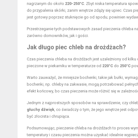
nagrzanym do około
220-250°C
. Zbyt niska temperatura spo
do przypalenia skórki, zanim wnętrze zdąży się upiec. Czas p
jest gotowy poprzez stuknięcie go od spodu; powinien wydaw
Przestrzeganie tych podstawowych zasad pieczenia chleba n
zarówno domowników, jak i gości.
Jak długo piec chleb na drożdżach?
Czas pieczenia chleba na drożdżach jest uzależniony od kilku
pieczone w piekarniku w temperaturze od
220°C
do
250°C
pow
Warto zauważyć, że mniejsze bochenki, takie jak bułki, wymag
bochenki, np. chleby na zakwasie, mogą potrzebować pełnych 
efekt końcowy, bo czas pieczenia może różnić się w zależnośc
Jednym z najprostszych sposobów na sprawdzenie, czy chleb
głuchy dźwięk
, co świadczy o tym, że jego wnętrze jest od
być złocista i chrupiąca.
Podsumowując, pieczenie chleba na drożdżach to proces wym
temperatury i czasu pieczenia można uzyskać idealnie wypie