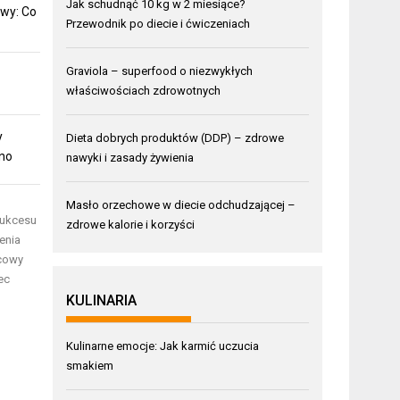
Jak schudnąć 10 kg w 2 miesiące?
wy: Co
Przewodnik po diecie i ćwiczeniach
Graviola – superfood o niezwykłych
właściwościach zdrowotnych
y
Dieta dobrych produktów (DDP) – zdrowe
mno
nawyki i zasady żywienia
Masło orzechowe w diecie odchudzającej –
sukcesu
zdrowe kalorie i korzyści
enia
ńcowy
ec
KULINARIA
Kulinarne emocje: Jak karmić uczucia
smakiem