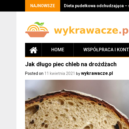
Skip
NAJNOWSZE
Dieta pudełkowa odchudzająca – 
to
content
HOME
WSPÓŁPRACA I KON
Jak długo piec chleb na drożdżach
wykrawacze.pl
Posted on
11 kwietnia 2021
by