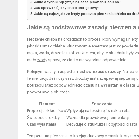
Jakie czynniki wpływają na czas pieczenia chleba?
Jak sprawdzić, czy chleb jest gotowy?
Jakie są najczęstsze błędy podczas pieczenia chleba na dro
Jakie są podstawowe
zasady
pieczenia 
Pieczenie chleba na drożdżach to proces, który wymaga nie t
jakość i smak chleba. Kluczowym elementem jest
odpowiedni
mąka
, woda, drożdże i sól. Ważne jest, aby te składniki by
mało
wody
sprawi, że ciasto nie wyrośnie odpowiednio.
Kolejnym ważnym aspektem jest
świeżość drożdży
. Najleps
fermentacji. Jeśli używasz drożdży instant, upewnij się, że 
potrzebują też odpowiedniego czasu na
wyrastanie ciasta
.
podwoi swoją objętość.
Element
Znaczenie
Proporcje składników
Wpływają na teksturę i smak chleba
Świeżość drożdży
Ważna dla prawidłowej fermentacji
Czas wyrastania
Decyduje o strukturze i objętości ciasta
Temperatura pieczenia to kolejny kluczowy czynnik, który moż