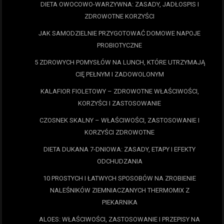
DIETA OWOCOWO-WARZYWNA: ZASADY, JADŁOSPIS I
ZDROWOTNE KORZYŚCI
JAK SAMODZIELNIE PRZYGOTOWAĆ DOMOWE NAPOJE
PROBIOTYCZNE
5 ZDROWYCH POMYSŁÓW NA LUNCH, KTÓRE UTRZYMAJĄ
CIĘ PEŁNYM I ZADOWOLONYM
KALAFIOR FIOLETOWY – ZDROWOTNE WŁAŚCIWOŚCI,
KORZYŚCI I ZASTOSOWANIE
CZOSNEK SKALNY – WŁAŚCIWOŚCI, ZASTOSOWANIE I
KORZYŚCI ZDROWOTNE
DIETA DUKANA 7-DNIOWA: ZASADY, ETAPY I EFEKTY
ODCHUDZANIA
10 PROSTYCH I ŁATWYCH SPOSOBÓW NA ZROBIENIE
NALEŚNIKÓW ZIEMNIACZANYCH THERMOMIX Z
PIEKARNIKA
ALOES: WŁAŚCIWOŚCI, ZASTOSOWANIE I PRZEPISY NA