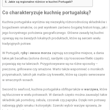
Jakie są regionalne różnice w kuchni Portugalii?
Co charakteryzuje kuchnię portugalską?
Kuchnia portugalska wyróżnia się niezwykłą różnorodnością składników i
bogactwem smaków, co jest wynikiem zarówno bogatej historii kraju, jak i
jego korzystnego położenia geograficznego. Główne zasady tej kuchni
opierają się na świeżych lokalnych produktach, które są sercem wielu
tradycyjnych potraw.
W Portugalii,
ryby
i
owoce morza
zajmują szczególne miejsce, a dania
takie jak bacalhau (solona dorsz), sardynki czy łososiowe filetki często
pojawiają się na talerzach. Przygotowywane są na różne sposoby –
pieczone, grillowane czy smażone. Warto także wspomnieć o morskich
przysmakach, takich jak małże czy krewetki, które są często serwowane
w smacznych sosach.
Second to seafood, kuchnia portugalska obfituje także w
warzywa
, które
są kluczowe w wielu potrawach. W daniach często można zauważyć takie
składniki jak pomidory, cebula, czosnek czy papryka. Dzięki nim potrawy
nabierają głębi smaku i kolorystyki. Szeroki wybór warzyw sprawia, że