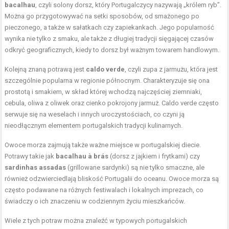
bacalhau
, czyli solony dorsz, który Portugalczycy nazywają „królem ryb”.
Można go przygotowywać na setki sposobów, od smażonego po
pieczonego, a także w sałatkach czy zapiekankach. Jego popularność
wynika nie tylko z smaku, ale także z długiej tradycji sięgającej czasów
odkryć geograficznych, kiedy to dorsz był ważnym towarem handlowym.
Kolejną znaną potrawą jest
caldo verde
, czyli zupa z jarmużu, która jest
szczególnie popularna w regionie północnym. Charakteryzuje się ona
prostotą i smakiem, w skład której wchodzą najczęściej ziemniaki,
cebula, oliwa z oliwek oraz cienko pokrojony jarmuż. Caldo verde często
serwuje się na weselach i innych uroczystościach, co czyni ją
nieodłącznym elementem portugalskich tradycji kulinarnych.
Owoce morza zajmują także ważne miejsce w portugalskiej diecie.
Potrawy takie jak
bacalhau à brás
(dorsz z jajkiem i frytkami) czy
sardinhas assadas
(grillowane sardynki) są nie tylko smaczne, ale
również odzwierciedlają bliskość Portugalii do oceanu. Owoce morza są
często podawane na różnych festiwalach i lokalnych imprezach, co
świadczy o ich znaczeniu w codziennym życiu mieszkańców.
Wiele z tych potraw można znaleźć w typowych portugalskich