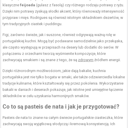
klasyczne
feijoada
(gulasz z fasolą) czy różnego rodzaju potrawy z ryżu.
Dzięki nim potrawy zyskują słodki akcent, który równoważy intensywność
przypraw i mięs. Rodrigues są również istotnym składnikiem dezertów, w
tym tradycyjnych ciastek i puddingu.
Figi, zarówno świeże, jak i suszone, również odgrywają ważną rolę w
portugalskiej kuchni. Mogą być podawane samodzielnie jako przekąska,
ale często występują w przepisach na desery lub dodatki do serów. W
połączeniu z orzechami tworzą wyśmienite kompozycje, które
zachwycają smakiem i są znane z tego, że są
zdrowym
źródłem energii.
Dzięki różnorodnym możliwościom, jakie dają bakalie, kuchnia
portugalska jest nie tylko bogata w smaki, ale także odzwierciedla lokalne
tradycje kulinarne, które kształtowały się przez pokolenia. Wykorzystanie
bakalii w daniach i deserach pokazuje, jak istotne jest umiejętne łączenie
składników w celu uzyskania harmonijnych smaków.
Co to są pasteis de nata i jak je przygotować?
Pasteis de nata to znane na całym świecie portugalskie ciasteczka, które
zachwycają swoją wyjątkową słodyczą i kremową konsystencją. Ich