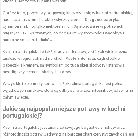
kuchnia jest zdrowa i pełna
witamin
.
Oprócz tego, przyprawy odgrywają kluczową rolę w kuchni portugalskiej,
nadając potrawom charakterystyczny aromat.
Oregano
,
papryka
,
cynamon i imbir to tylko niektóre z nich. Są stosowane w potrawach
mięsnych, jak i warzywnych, co dodaje im wyjątkowości i wydobywa
naturalne smaki składników.
Kuchnia portugalska to także tradycja deserów, z których wiele można
znaleźć w regionach nadmorskich.
Pasteis de nata
, czyli słodkie
babeczki z kremem, są symbolem portugalskiej słodyczy i stanowią
nieodłączny element lokalnych stołów.
Wszystkie te elementy sprawiają, że kuchnia portugalska jest pełna
wyjątkowych smaków, które są odkrywane przez miłośników jedzenia na
całym świecie.
Jakie są najpopularniejsze potrawy w kuchni
portugalskiej?
Kuchnia portugalska jest znana ze swojego bogactwa smaków oraz
różnorodności potraw. Jednym z najbardziej charakterystycznych dań jest