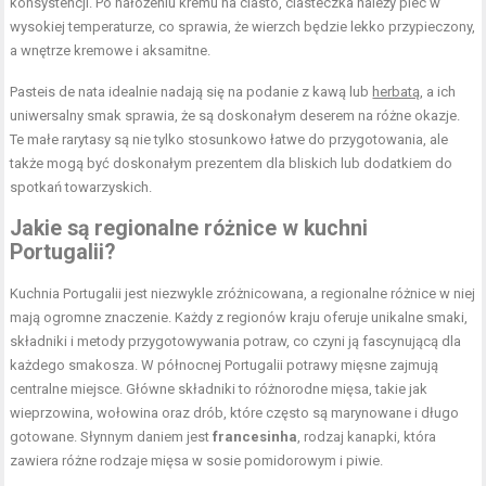
konsystencji. Po nałożeniu kremu na ciasto, ciasteczka należy piec w
wysokiej temperaturze, co sprawia, że wierzch będzie lekko przypieczony,
a wnętrze kremowe i aksamitne.
Pasteis de nata idealnie nadają się na podanie z kawą lub
herbatą
, a ich
uniwersalny smak sprawia, że są doskonałym deserem na różne okazje.
Te małe rarytasy są nie tylko stosunkowo łatwe do przygotowania, ale
także mogą być doskonałym prezentem dla bliskich lub dodatkiem do
spotkań towarzyskich.
Jakie są regionalne różnice w kuchni
Portugalii?
Kuchnia Portugalii jest niezwykle zróżnicowana, a regionalne różnice w niej
mają ogromne znaczenie. Każdy z regionów kraju oferuje unikalne smaki,
składniki i metody przygotowywania potraw, co czyni ją fascynującą dla
każdego smakosza. W północnej Portugalii potrawy mięsne zajmują
centralne miejsce. Główne składniki to różnorodne mięsa, takie jak
wieprzowina, wołowina oraz drób, które często są marynowane i długo
gotowane. Słynnym daniem jest
francesinha
, rodzaj kanapki, która
zawiera różne rodzaje mięsa w sosie pomidorowym i piwie.