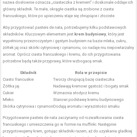
nazwa dosłownie oznacza „ciasteczka z kremem” i doskonale oddaje ich
główny składnik. Te małe, okrągłe ciastka są zrobione z ciasta
francuskiego, które po upieczeniu staje się chrupiące i złociste.
Aby przygotować pasteis de nata, potrzebujemy kilku podstawowych
składników. Kluczowym elementem jest
krem budyniowy
, który jest
wypełniony przezroczystym i gęstym budyniem na bazie mleka, cukru,
żółtek jaj oraz skórki cytrynowej i cynamonu, co nadaje mu niepowtarzalny
aromat. Oprócz ciasta francuskiego i kremu, do ich przygotowania
potrzebne będą także przyprawy, które wzbogacą smak.
Składnik
Rola w przepisie
Ciasto francuskie
Tworzy chrupiącą bazę ciasteczka
Żółtka jaj
Nadawają kremowi gęstość i bogaty smak
Cukier
Wzmacnia słodycz kremu
Mleko
Stanowi podstawę kremu budyniowego
Skórka cytrynowa i cynamon
Dodają aromatu i wyrazistości smaku
Przygotowanie pasteis de nata zaczynamy od rozwałkowania ciasta
francuskiego i umieszczenia go w formie na muffinki. Następnie
przygotowujemy krem, gotując składniki razem, aż do uzyskania gładkiej