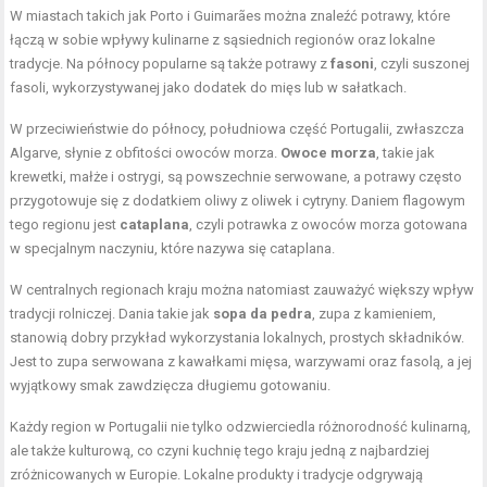
W miastach takich jak Porto i Guimarães można znaleźć potrawy, które
łączą w sobie wpływy kulinarne z sąsiednich regionów oraz lokalne
tradycje. Na północy popularne są także potrawy z
fasoni
, czyli suszonej
fasoli, wykorzystywanej jako dodatek do mięs lub w sałatkach.
W przeciwieństwie do północy, południowa część Portugalii, zwłaszcza
Algarve, słynie z obfitości owoców morza.
Owoce morza
, takie jak
krewetki, małże i ostrygi, są powszechnie serwowane, a potrawy często
przygotowuje się z dodatkiem oliwy z oliwek i cytryny. Daniem flagowym
tego regionu jest
cataplana
, czyli potrawka z owoców morza gotowana
w specjalnym naczyniu, które nazywa się cataplana.
W centralnych regionach kraju można natomiast zauważyć większy wpływ
tradycji rolniczej. Dania takie jak
sopa da pedra
, zupa z kamieniem,
stanowią dobry przykład wykorzystania lokalnych, prostych składników.
Jest to zupa serwowana z kawałkami mięsa, warzywami oraz fasolą, a jej
wyjątkowy smak zawdzięcza długiemu gotowaniu.
Każdy region w Portugalii nie tylko odzwierciedla różnorodność kulinarną,
ale także kulturową, co czyni kuchnię tego kraju jedną z najbardziej
zróżnicowanych w Europie. Lokalne produkty i tradycje odgrywają