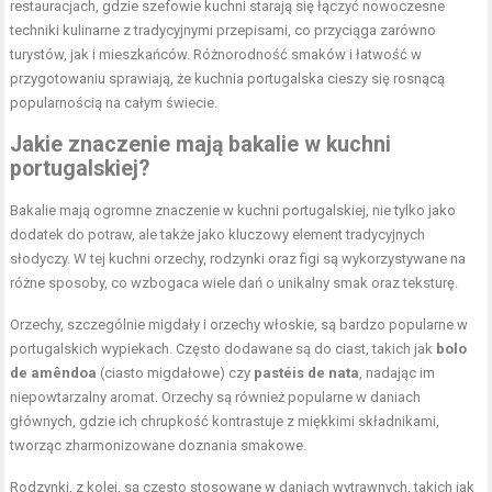
restauracjach, gdzie szefowie kuchni starają się łączyć nowoczesne
techniki kulinarne z tradycyjnymi przepisami, co przyciąga zarówno
turystów, jak i mieszkańców. Różnorodność smaków i łatwość w
przygotowaniu sprawiają, że kuchnia portugalska cieszy się rosnącą
popularnością na całym świecie.
Jakie znaczenie mają bakalie w kuchni
portugalskiej?
Bakalie mają ogromne znaczenie w kuchni portugalskiej, nie tylko jako
dodatek do potraw, ale także jako kluczowy element tradycyjnych
słodyczy. W tej kuchni orzechy, rodzynki oraz figi są wykorzystywane na
różne sposoby, co wzbogaca wiele dań o unikalny smak oraz teksturę.
Orzechy, szczególnie migdały i orzechy włoskie, są bardzo popularne w
portugalskich wypiekach. Często dodawane są do ciast, takich jak
bolo
de amêndoa
(ciasto migdałowe) czy
pastéis de nata
, nadając im
niepowtarzalny aromat. Orzechy są również popularne w daniach
głównych, gdzie ich chrupkość kontrastuje z miękkimi składnikami,
tworząc zharmonizowane doznania smakowe.
Rodzynki, z kolei, są często stosowane w daniach wytrawnych, takich jak