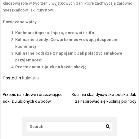
kluczową rolę w tworzeniu wyjątkowych dań, które zachwycają zarówno
mieszkańców, jak i turystów.
Powiązane wpisy:
Kuchnia etiopska: Injera, doro wat i kitfo
Kulinarne trendy: Co warto mieć w swojej despensie
kuchennej
Kulinarne podróże z napojami: Jak połączyć smakowe
przyjemności
Proste dania z jajek na każdą okazję
Posted in
Kulinaria
Nawigacja
Przepis na zdrowe i orzeźwiające
Kuchnia skandynawsko-polska: Jak
wpisu
soki z ulubionych owoców
zainspirować się kuchnią północy